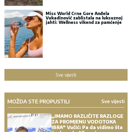
Miss World Crne Gore Anđela
Vukadinović zablistala na luksuznoj
jahti: Wellness vikend za pamćenje
Sve vijesti
MOŽDA STE PROPUSTILI
Sve vijesti
„IMAMO RAZLIČITE RAZLOGE
ZA PROMJENU VODOTOKA
IBRA“ Vučić: Pa da vidimo šta