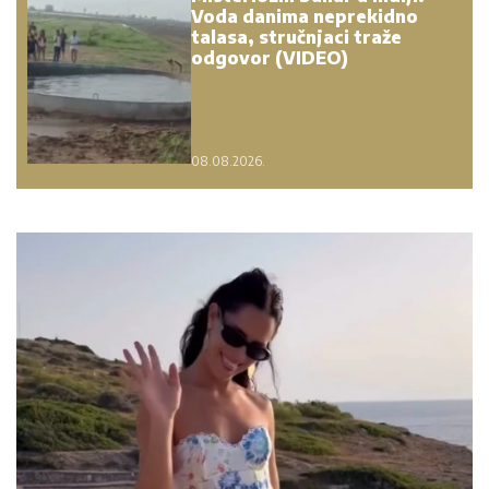
Voda danima neprekidno
talasa, stručnjaci traže
odgovor (VIDEO)
08.08.2026.