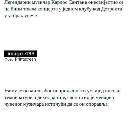
Легендарни музичар Карлос Сантана онесвијестио се
на бини током концерта у једном клубу код Детроита
у уторак увече.
Фото: Printscreen
Њему је позлило због исцрпљености услијед високе
температуре и дехидрације, саопштио је менаџер
чувеног музичара истичући да се он опоравља.