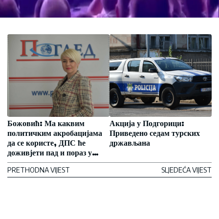
Божовић: Ма каквим
Акција у Подгорици:
политичким акробацијама
Приведено седам турских
да се користе, ДПС ће
држављана
доживјети пад и пораз у
Подгорици
PRETHODNA VIJEST
SLJEDEĆA VIJEST