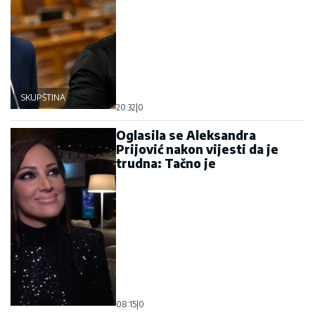
SKUPŠTINA
20:32
|
0
Oglasila se Aleksandra
Prijović nakon vijesti da je
trudna: Tačno je
08:15
|
0