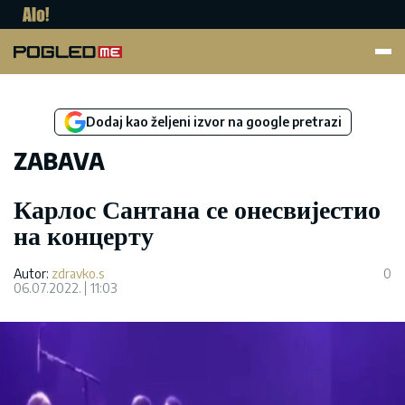
Pogled.me
Dodaj kao željeni izvor na google pretrazi
ZABAVA
Карлос Сантана се онесвијестио
на концерту
Autor:
zdravko.s
0
06.07.2022.
11:03