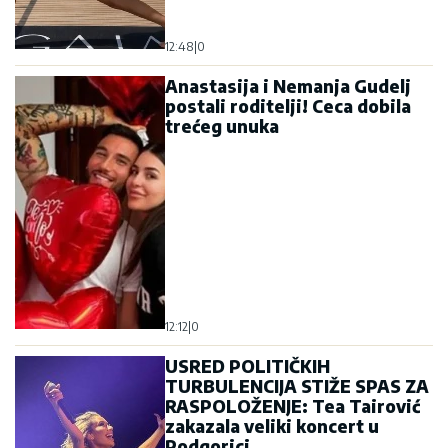
12:48
|
0
Anastasija i Nemanja Gudelj
postali roditelji! Ceca dobila
trećeg unuka
12:12
|
0
USRED POLITIČKIH
TURBULENCIJA STIŽE SPAS ZA
RASPOLOŽENJE: Tea Tairović
zakazala veliki koncert u
Podgorici