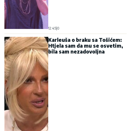
12:45
|
0
Karleuša o braku sa Tošićem:
Htjela sam da mu se osvetim,
bila sam nezadovoljna