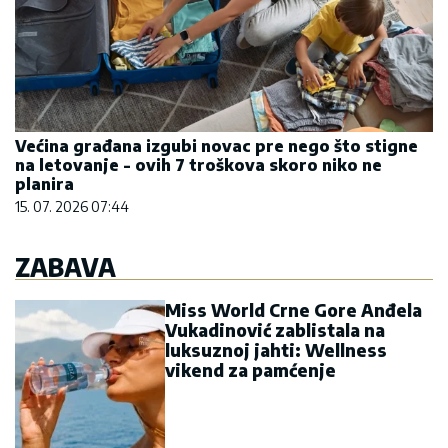
Većina građana izgubi novac pre nego što stigne
na letovanje - ovih 7 troškova skoro niko ne
planira
15. 07. 2026 07:44
ZABAVA
Miss World Crne Gore Anđela
Vukadinović zablistala na
luksuznoj jahti: Wellness
vikend za pamćenje