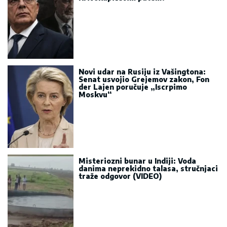
Novi udar na Rusiju iz Vašingtona:
Senat usvojio Grejemov zakon, Fon
der Lajen poručuje „Iscrpimo
Moskvu“
Misteriozni bunar u Indiji: Voda
danima neprekidno talasa, stručnjaci
traže odgovor (VIDEO)