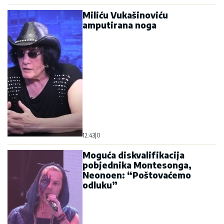
Miliću Vukašinoviću
amputirana noga
12:43
|
0
Moguća diskvalifikacija
pobjednika Montesonga,
Neonoen: “Poštovaćemo
odluku”