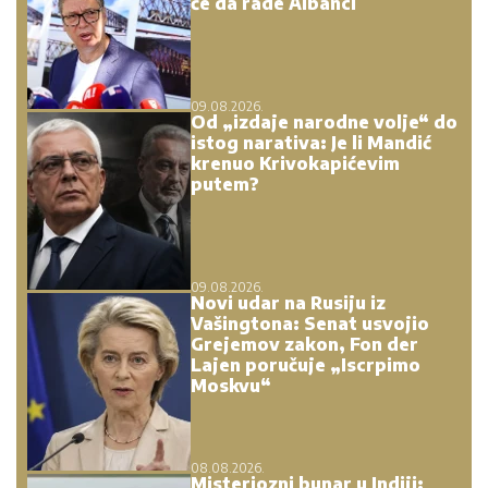
će da rade Albanci
09.08.2026.
Od „izdaje narodne volje“ do
istog narativa: Je li Mandić
krenuo Krivokapićevim
putem?
09.08.2026.
Novi udar na Rusiju iz
Vašingtona: Senat usvojio
Grejemov zakon, Fon der
Lajen poručuje „Iscrpimo
Moskvu“
08.08.2026.
Misteriozni bunar u Indiji: