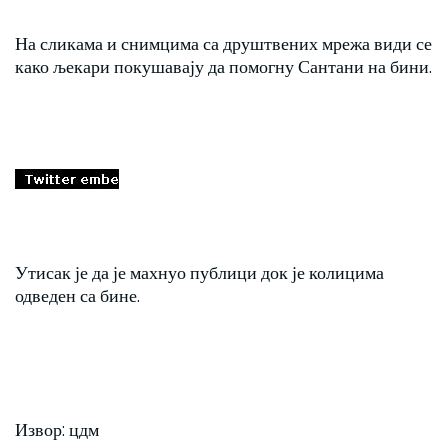
На сликама и снимцима са друштвених мрежа види се
како љекари покушавају да помогну Сантани на бини.
Утисак је да је махнуо публици док је колицима
одведен са бине.
Извор: цдм