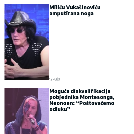
Miliću Vukašinoviću
amputirana noga
12:43
|
0
Moguća diskvalifikacija
pobjednika Montesonga,
Neonoen: “Poštovaćemo
odluku”