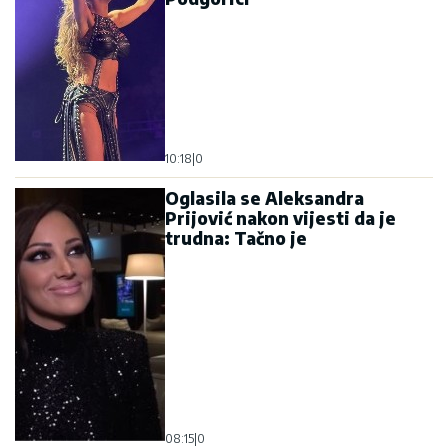
10:18
|
0
Oglasila se Aleksandra
Prijović nakon vijesti da je
trudna: Tačno je
08:15
|
0