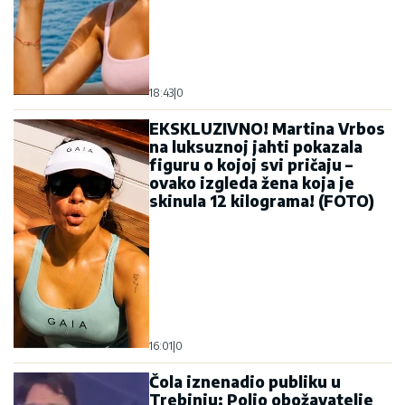
18:43
|
0
EKSKLUZIVNO! Martina Vrbos
na luksuznoj jahti pokazala
figuru o kojoj svi pričaju –
ovako izgleda žena koja je
skinula 12 kilograma! (FOTO)
16:01
|
0
Čola iznenadio publiku u
Trebinju: Polio obožavatelje