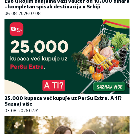
Evo u kojim banjama važi vaučer od 10.000 dinara
- kompletan spisak destinacija u Srbiji
06. 08. 2026 07:08
25.000 kupaca već kupuje uz PerSu Extra. A ti?
Saznaj više
03. 08. 2026 07:31