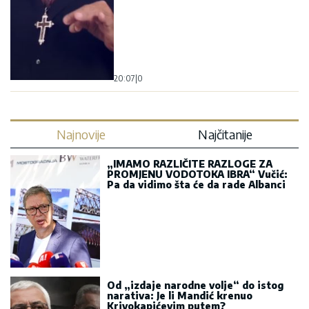
20:07
|
0
Najnovije
Najčitanije
„IMAMO RAZLIČITE RAZLOGE ZA
PROMJENU VODOTOKA IBRA“ Vučić:
Pa da vidimo šta će da rade Albanci
Od „izdaje narodne volje“ do istog
narativa: Je li Mandić krenuo
Krivokapićevim putem?