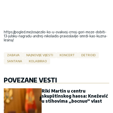
https://pogled.me/osvjezilo-ko-u-ovakvoj-crnoj-gori-moze-dobiti-
13-julsku-nagradu-andrej-nikolaidis-pravoslavlje-smrdi-kao-kuzna-
lesina/
ZABAVA
NAJNOVIJE VIJESTI
KONCERT
DETROID
SANTANA
KOLABIRAO
POVEZANE VESTI
Riki Martin u centru
skupštinskog haosa: Knežević
u stihovima „bocnuo“ vlast