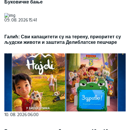
Буковичке бање
09. 08. 2026 15:41
Галић: Сви капацитети су на терену, приоритет су
људски животи и заштита Делиблатске пешчаре
10. 08. 2026 06:00