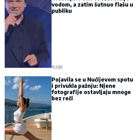
vodom, a zatim šutnuo flašu u
publiku
13:22
|
0
Pojavila se u Nućijevom spotu
i privukla pažnju: Njene
fotografije ostavljaju mnoge
bez reči