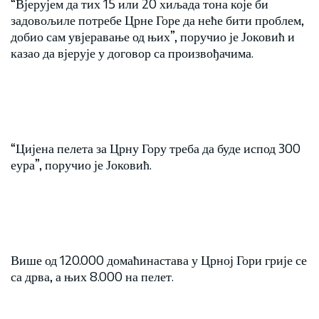
“Вјерујем да тих 15 или 20 хиљада тона које би
задовољиле потребе Црне Горе да неће бити проблем,
добио сам увјеравање од њих”, поручио је Јоковић и
казао да вјерује у договор са произвођачима.
“Цијена пелета за Црну Гору треба да буде испод 300
еура”, поручио је Јоковић.
Више од 120.000 домаћинастава у Црној Гори грије се
са дрва, а њих 8.000 на пелет.