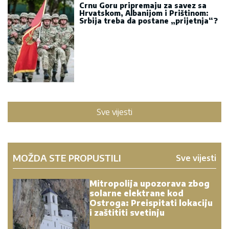
Crnu Goru pripremaju za savez sa
Hrvatskom, Albanijom i Prištinom:
Srbija treba da postane „prijetnja“?
Sve vijesti
MOŽDA STE PROPUSTILI
Sve vijesti
Mitropolija upozorava zbog
solarne elektrane kod
Ostroga: Preispitati lokaciju
i zaštititi svetinju