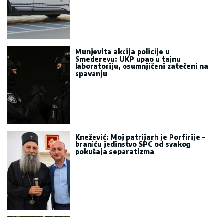
Munjevita akcija policije u
Smederevu: UKP upao u tajnu
laboratoriju, osumnjičeni zatečeni na
spavanju
Knežević: Moj patrijarh je Porfirije -
braniću jedinstvo SPC od svakog
pokušaja separatizma