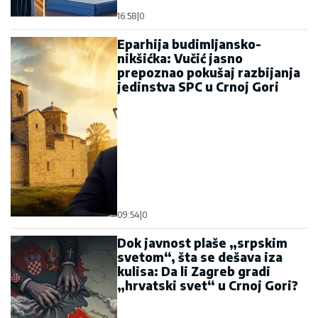
16:58
|
0
Eparhija budimljansko-
nikšićka: Vučić jasno
prepoznao pokušaj razbijanja
jedinstva SPC u Crnoj Gori
09:54
|
0
Dok javnost plaše „srpskim
svetom“, šta se dešava iza
kulisa: Da li Zagreb gradi
„hrvatski svet“ u Crnoj Gori?