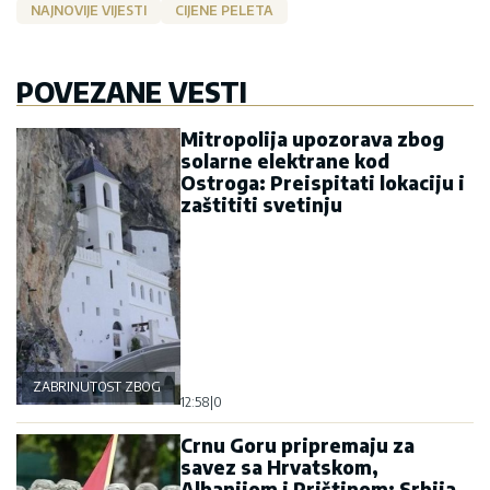
NAJNOVIJE VIJESTI
CIJENE PELETA
POVEZANE VESTI
Mitropolija upozorava zbog
solarne elektrane kod
Ostroga: Preispitati lokaciju i
zaštititi svetinju
ZABRINUTOST ZBOG OSTROGA
12:58
|
0
Crnu Goru pripremaju za
savez sa Hrvatskom,
Albanijom i Prištinom: Srbija