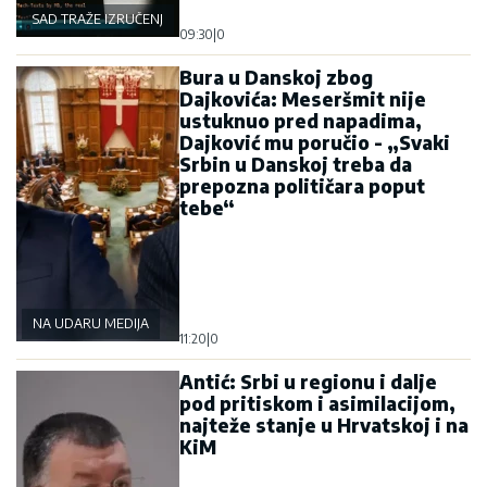
SAD TRAŽE IZRUČENJE
09:30
|
0
Bura u Danskoj zbog
Dajkovića: Meseršmit nije
ustuknuo pred napadima,
Dajković mu poručio - „Svaki
Srbin u Danskoj treba da
prepozna političara poput
tebe“
NA UDARU MEDIJA
11:20
|
0
Antić: Srbi u regionu i dalje
pod pritiskom i asimilacijom,
najteže stanje u Hrvatskoj i na
KiM