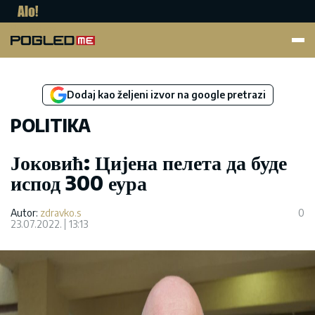
Pogled.me
Dodaj kao željeni izvor na google pretrazi
POLITIKA
Јоковић: Цијена пелета да буде
испод 300 еура
Autor:
zdravko.s
0
23.07.2022.
13:13