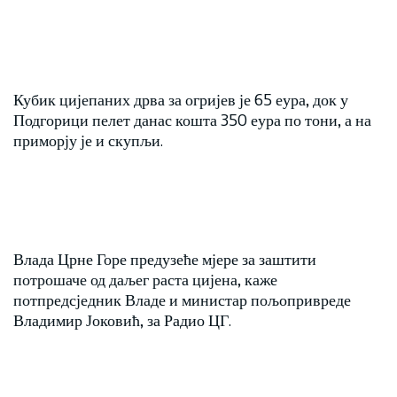
Кубик цијепаних дрва за огријев је 65 еура, док у
Подгорици пелет данас кошта 350 еура по тони, а на
приморју је и скупљи.
Влада Црне Горе предузеће мјере за заштити
потрошаче од даљег раста цијена, каже
потпредсједник Владе и министар пољопривреде
Владимир Јоковић, за Радио ЦГ.