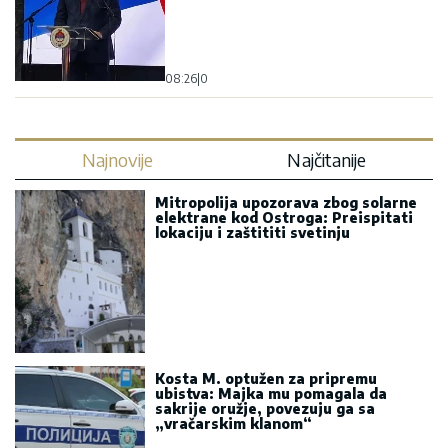
08:26
|
0
Najnovije
Najčitanije
Mitropolija upozorava zbog solarne
elektrane kod Ostroga: Preispitati
lokaciju i zaštititi svetinju
Kosta M. optužen za pripremu
ubistva: Majka mu pomagala da
sakrije oružje, povezuju ga sa
„vračarskim klanom“