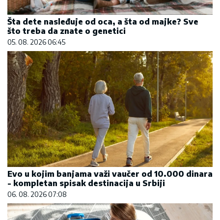
Šta dete nasleđuje od oca, a šta od majke? Sve
što treba da znate o genetici
05. 08. 2026 06:45
Evo u kojim banjama važi vaučer od 10.000 dinara
- kompletan spisak destinacija u Srbiji
06. 08. 2026 07:08