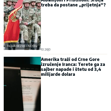
treba da postane „prijetnja“?
NOVA BEZBJEDNOSNA OSOVINA
10:26
|
0
Amerika traži od Crne Gore
izručenje Iranca: Terete ga za
sajber napade i štetu od 3,4
milijarde dolara