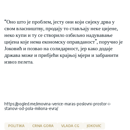
“Оно што је проблем, јесту они који сијеку дрва у
свом власништву, продају то стављају неке цијене,
неко купи и ту се створило озбиљно надувавање
цијена које нема економску оправданост”, поручио је
Јоковић и позвао на солидарност, јер како додаје
држава може и прибјећи крајњој мјери и забранити
извоз пелета.
https://pogled.me/imovina-verice-maras-poslovni-prostor-i-
stanovi-od-pola-miliona-evra/
POLITIKA
CRNA GORA
VLADA CG
JOKOVIC