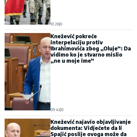
10:26
|
0
Knežević pokreće
interpelaciju protiv
Ibrahimovića zbog „Oluje“: Da
vidimo ko je stvarno mislio
„ne u moje ime“
09:42
|
0
Knežević najavio objavljivanje
dokumenta: Vidjećete da li
Spajić poslije ovoga može da