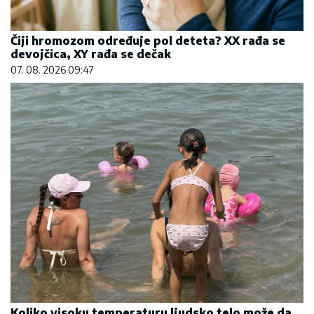
Čiji hromozom određuje pol deteta? XX rađa se
devojčica, XY rađa se dečak
07. 08. 2026 09:47
Koliko visoku temperaturu ljudsko telo može da