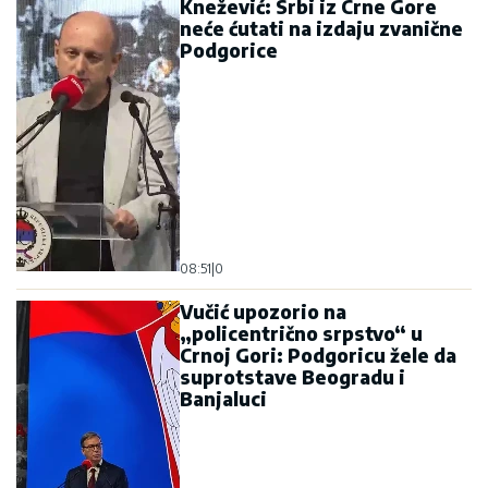
Knežević: Srbi iz Crne Gore
neće ćutati na izdaju zvanične
Podgorice
08:51
|
0
Vučić upozorio na
„policentrično srpstvo“ u
Crnoj Gori: Podgoricu žele da
suprotstave Beogradu i
Banjaluci