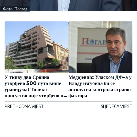
Фото: Поглед
У ткиву два Србина
Медојевић: Уласком ДФ-а у
утврђено 500 пута више
Владу изгубила би се
уранијума: Толико
апсолутна контрола страног
присуство није утврђено ни
фактора
код кога на свету
PRETHODNA VIJEST
SLJEDEĆA VIJEST