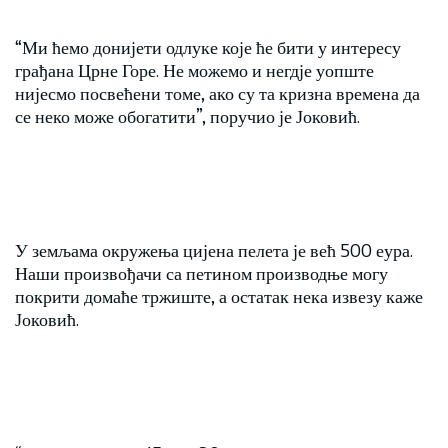
“Ми ћемо донијети одлуке које ће бити у интересу
грађана Црне Горе. Не можемо и негдје уопште
нијесмо посвећени томе, ако су та кризна времена да
се неко може обогатити”, поручио је Јоковић.
У земљама окружења цијена пелета је већ 500 еура.
Наши произвођачи са петином производње могу
покрити домаће тржиште, а остатак нека извезу каже
Јоковић.