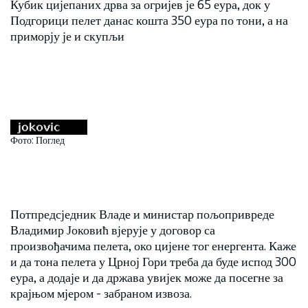
Кубик цијепаних дрва за огријев је 65 еура, док у
Подгорици пелет данас кошта 350 еура по тони, а на
приморју је и скупљи
Фото: Поглед
Потпредсједник Владе и министар пољопривреде
Владимир Јоковић вјерује у договор са
произвођачима пелета, око цијене тог енергента. Каже
и да тона пелета у Црној Гори треба да буде испод 300
еура, а додаје и да држава увијек може да посегне за
крајњом мјером - забраном извоза.