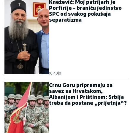
Knežević: Moj patrijarh je
Porfirije - braniću jedinstvo
SPC od svakog pokušaja
separatizma
10:49
|
0
Crnu Goru pripremaju za
savez sa Hrvatskom,
Albanijom i Prištinom: Srbija
treba da postane „prijetnja“?