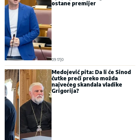
ostane premijer
09:17
|
0
Medojević pita: Da li će Sinod
ćutke preći preko možda
najvećeg skandala vladike
Grigorija?