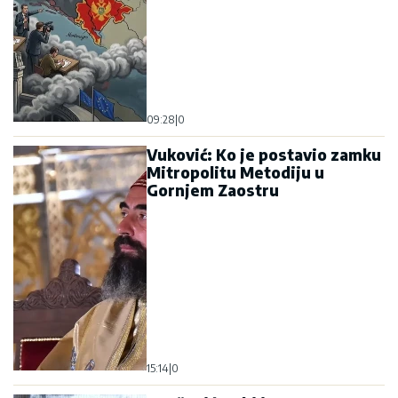
09:28
|
0
Vuković: Ko je postavio zamku
Mitropolitu Metodiju u
Gornjem Zaostru
15:14
|
0