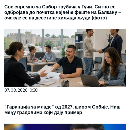
Све спремно за Сабор трубача у Гучи: Ситно се
одбројава до почетка највеће феште на Балкану –
очекује се на десетине хиљада људи (фото)
07. 08. 2026 10:38
"Гаранција за младе" од 2027. широм Србије, Ниш
међу градовима који дају пример