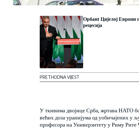
Орбан: Цијелој Европи 
рецесија
PRETHODNA VIJEST
У ткивима двојице Срба, жртава НАТО бо
већих доза уранијума од уобичајених у љу
професора на Универзитету у Риму Рите