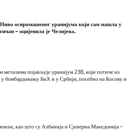
 Ниво осиромашеног уранијума који сам нашла у
тичан – оцијенила је Челијева.
им металима појављује уранијум 238, који потиче из
 у бомбардовању БиХ и у Србији, посебно на Косову и
 земље, као што су Албанија и Сјеверна Македонија –