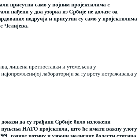
тали присутни само у војним пројектилима с
и нађени у два узорка из Србије не долазе од
ардованих подручја и присутни су само у пројектилима
е Челијева.
рива, лишена претпоставки и утемељена у
 најопремљенијој лабораторији за ту врсту истраживања у
и докази да су грађани Србије било изложени
з пуњења НАТО пројектила, што ће имати важну улогу
999. године потичу и узроци малигних болести стотина