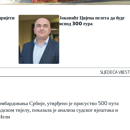
пријети
Јоковић: Цијена пелета да буде
испод 300 еура
SLJEDEĆA VIJEST
мбардовања Србије, утврђено је присуство 500 пута
дском тијелу, показала је анализа судског вјештака и
 Чели