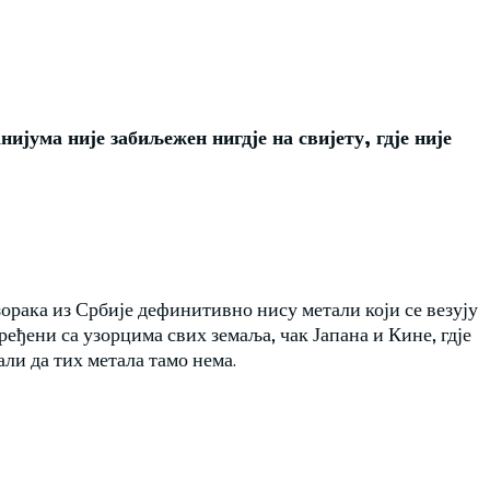
нијума није забиљежен нигдје на свијету, гдје није
зорака из Србије дефинитивно нису метали који се везују
ређени са узорцима свих земаља, чак Јапана и Кине, гдје
али да тих метала тамо нема.