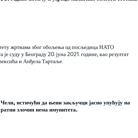
штету жртвама због обољења од посљедица НАТО
је суду у Београду 20. јуна 2021. године, као резултат
лексића и Анђела Тартаље.
 Чели, истичући да њени закључци јасно упућују на
а ратни злочин нема имунитета.