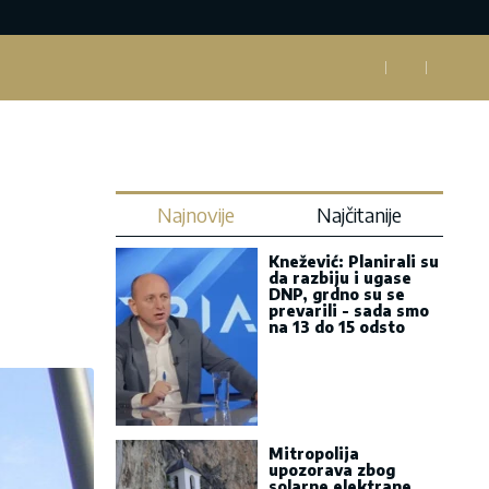
Najnovije
Najčitanije
Knežević: Planirali su
da razbiju i ugase
DNP, grdno su se
prevarili - sada smo
na 13 do 15 odsto
Mitropolija
upozorava zbog
solarne elektrane