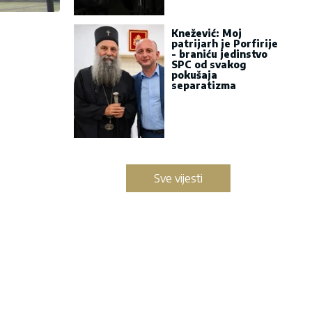
Knežević: Moj
patrijarh je Porfirije
- braniću jedinstvo
SPC od svakog
pokušaja
separatizma
Sve vijesti