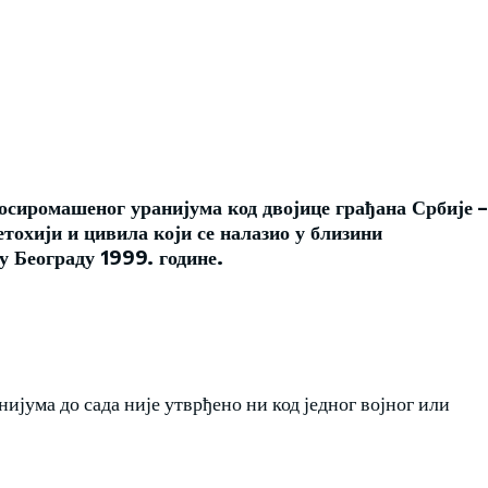
 осиромашеног уранијума код двојице грађана Србије –
етохији и цивила који се налазио у близини
у Београду 1999. године.
ијума до сада није утврђено ни код једног војног или