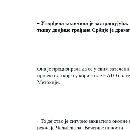
– Утврђена количина је застрашујућа.
ткиву двојице грађана Србије је драма
Она је прецизирала да се у свим затечен
пројектила које су користиле НАТО снаге
Метохији.
– То дејство је сигурно захватило околне
рекла је Челијева за „Вечерње новости.