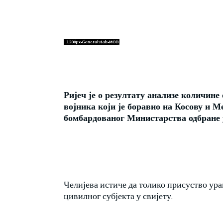
Ријеч је о резултату анализе количине
војника који је боравио на Косову и М
бомбардованог Министарства одбране 
Челијева истиче да толико присуство уран
цивилног субјекта у свијету.