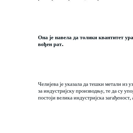
Она је навела да толики квантитет ура
вођен рат.
Челијева је указала да тешки метали из у
за индустријску производњу, те да су упо
постоји велика индустријска загађеност, 