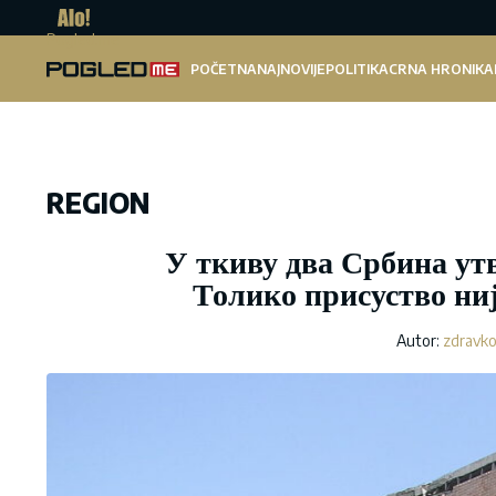
Pogled.me
POČETNA
NAJNOVIJE
POLITIKA
CRNA HRONIKA
REGION
У ткиву два Србина ут
Толико присуство ниј
Autor:
zdravko