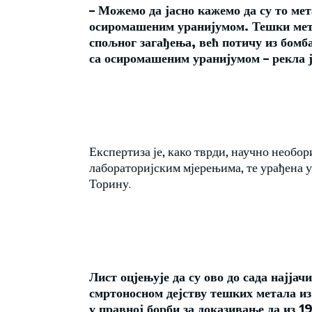
– Можемо да јасно кажемо да су то ме
осиромашеним уранијумом. Тешки метал
спољног загађења, већ потичу из бомб
са осиромашеним уранијумом – рекла ј
Експертиза је, како тврди, научно необо
лабораторијским мјерењима, те урађена у
Торину.
Лист оцјењује да су ово до сада најјач
смртоносном дејству тешких метала и
у правној борби за доказивање да из 1