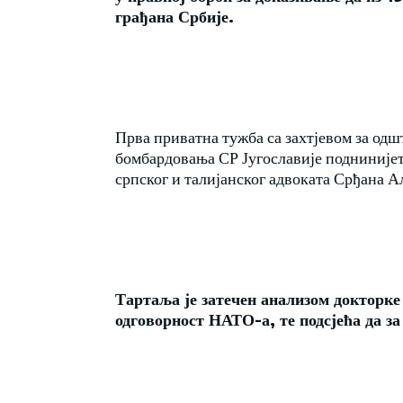
грађана Србије.
Прва приватна тужба са захтјевом за од
бомбардовања СР Југославије поднинијета 
српског и талијанског адвоката Срђана А
Тартаља је затечен анализом докторке
одговорност НАТО-а, те подсјећа да з