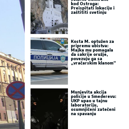
kod Ostroga:
Preispitati lokaciju i
zaštititi svetinju
Kosta M. optužen za
pripremu ubistva:
Majka mu pomagala
da sakrije oružje,
povezuju ga sa
„vračarskim klanom“
Munjevita akcija
policije u Smederevu:
UKP upao u tajnu
laboratoriju,
osumnjičeni zatečeni
na spavanju