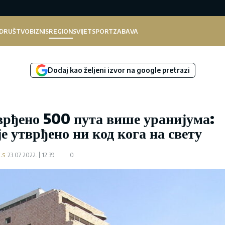
DRUŠTVO
BIZNIS
REGION
SVIJET
SPORT
ZABAVA
Dodaj kao željeni izvor na google pretrazi
врђено 500 пута више уранијума:
е утврђено ни код кога на свету
.s
23.07.2022.
12:39
0