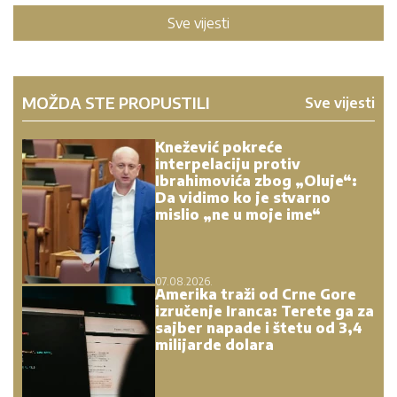
Sve vijesti
MOŽDA STE PROPUSTILI
Sve vijesti
Knežević pokreće
interpelaciju protiv
Ibrahimovića zbog „Oluje“:
Da vidimo ko je stvarno
mislio „ne u moje ime“
07.08.2026.
Amerika traži od Crne Gore
izručenje Iranca: Terete ga za
sajber napade i štetu od 3,4
milijarde dolara