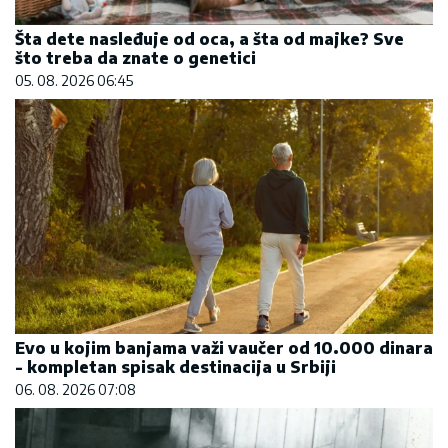
Šta dete nasleđuje od oca, a šta od majke? Sve
što treba da znate o genetici
05. 08. 2026 06:45
Evo u kojim banjama važi vaučer od 10.000 dinara
- kompletan spisak destinacija u Srbiji
06. 08. 2026 07:08