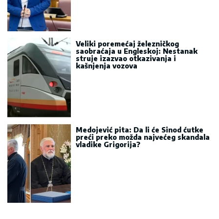
Veliki poremećaj železničkog
saobraćaja u Engleskoj: Nestanak
struje izazvao otkazivanja i
kašnjenja vozova
Medojević pita: Da li će Sinod ćutke
preći preko možda najvećeg skandala
vladike Grigorija?