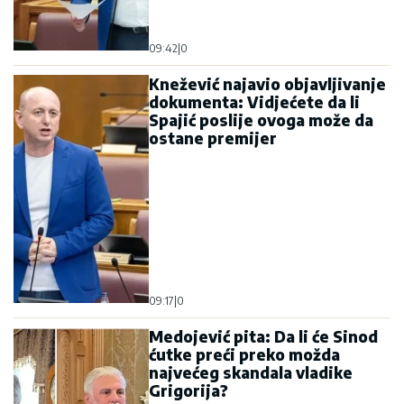
09:42
|
0
Knežević najavio objavljivanje
dokumenta: Vidjećete da li
Spajić poslije ovoga može da
ostane premijer
09:17
|
0
Medojević pita: Da li će Sinod
ćutke preći preko možda
najvećeg skandala vladike
Grigorija?