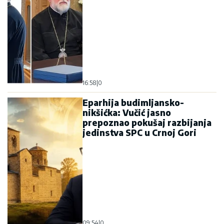
16:58
|
0
Eparhija budimljansko-
nikšićka: Vučić jasno
prepoznao pokušaj razbijanja
jedinstva SPC u Crnoj Gori
09:54
|
0