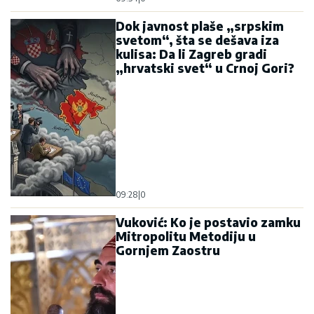
Dok javnost plaše „srpskim
svetom“, šta se dešava iza
kulisa: Da li Zagreb gradi
„hrvatski svet“ u Crnoj Gori?
09:28
|
0
Vuković: Ko je postavio zamku
Mitropolitu Metodiju u
Gornjem Zaostru