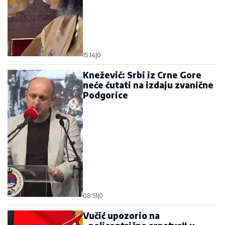
15:14
|
0
Knežević: Srbi iz Crne Gore
neće ćutati na izdaju zvanične
Podgorice
08:51
|
0
Vučić upozorio na