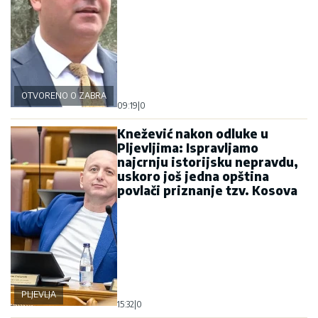
OTVORENO O ZABRANI
09:19
|
0
Knežević nakon odluke u
Pljevljima: Ispravljamo
najcrnju istorijsku nepravdu,
uskoro još jedna opština
povlači priznanje tzv. Kosova
PLJEVLJA
15:32
|
0