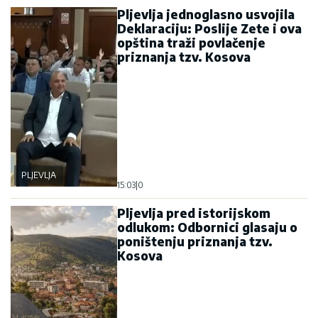
Pljevlja jednoglasno usvojila
Deklaraciju: Poslije Zete i ova
opština traži povlačenje
priznanja tzv. Kosova
PLJEVLJA
15:03
|
0
Pljevlja pred istorijskom
odlukom: Odbornici glasaju o
poništenju priznanja tzv.
Kosova