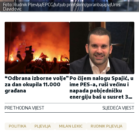
Foto: Rudnik Pljevlja/EPCG/Jutjub printskrin/goranbajapv/Uros
Davidovic
“Odbrana izborne volje”
Po čijem nalogu Spajić, u
za dan okupila 11.000
ime PES-a, ruši većinu i
građana
napada pobjedničku
energiju baš u susret 30.
avgustu?
PRETHODNA VIJEST
SLJEDEĆA VIJEST
POLITIKA
PLJEVLJA
MILAN LEKIC
RUDNIK PLJEVLJA