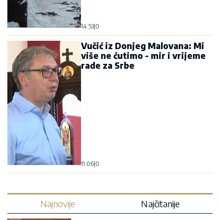
14:53
|
0
Vučić iz Donjeg Malovana: Mi
više ne ćutimo - mir i vrijeme
rade za Srbe
11:06
|
0
Najnovije
Najčitanije