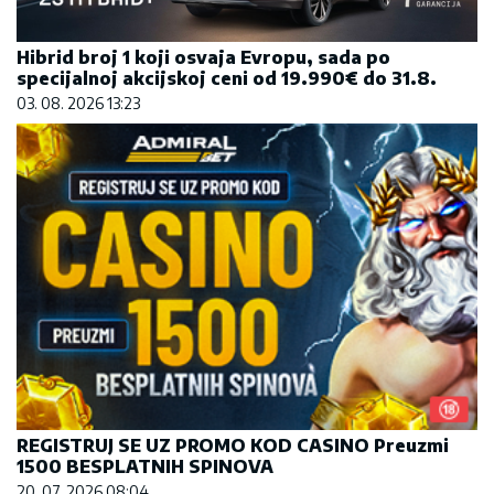
Hibrid broj 1 koji osvaja Evropu, sada po
specijalnoj akcijskoj ceni od 19.990€ do 31.8.
03. 08. 2026 13:23
REGISTRUJ SE UZ PROMO KOD CASINO Preuzmi
1500 BESPLATNIH SPINOVA
20. 07. 2026 08:04