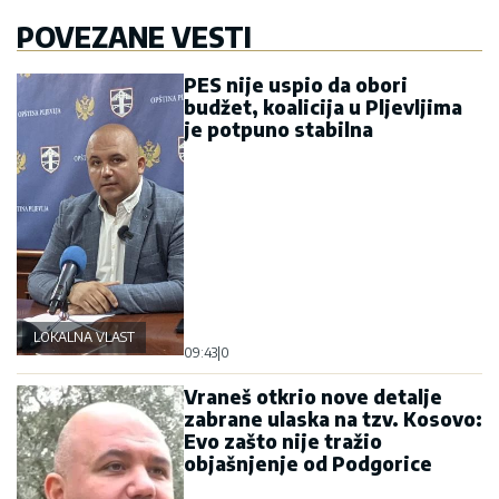
POVEZANE VESTI
PES nije uspio da obori
budžet, koalicija u Pljevljima
je potpuno stabilna
LOKALNA VLAST
09:43
|
0
Vraneš otkrio nove detalje
zabrane ulaska na tzv. Kosovo:
Evo zašto nije tražio
objašnjenje od Podgorice