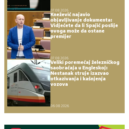
07.08.2026.
Knežević najavio
objavljivanje dokumenta:
Vidjećete da li Spajić poslije
ovoga može da ostane
premijer
07.08.2026.
Veliki poremećaj železničkog
saobraćaja u Engleskoj:
Nestanak struje izazvao
otkazivanja i kašnjenja
vozova
06.08.2026.