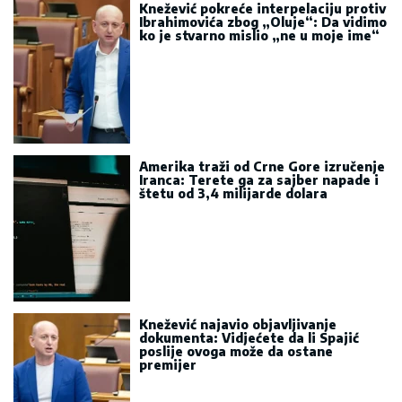
Knežević pokreće interpelaciju protiv
Ibrahimovića zbog „Oluje“: Da vidimo
ko je stvarno mislio „ne u moje ime“
Amerika traži od Crne Gore izručenje
Iranca: Terete ga za sajber napade i
štetu od 3,4 milijarde dolara
Knežević najavio objavljivanje
dokumenta: Vidjećete da li Spajić
poslije ovoga može da ostane
premijer