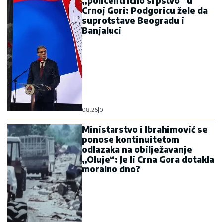
„policentrično srpstvo“ u
Crnoj Gori: Podgoricu žele da
suprotstave Beogradu i
Banjaluci
08:26
|
0
Ministarstvo i Ibrahimović se
ponose kontinuitetom
odlazaka na obilježavanje
„Oluje“: Je li Crna Gora dotakla
moralno dno?