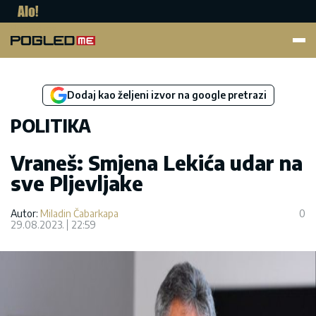
Pogled.me
Dodaj kao željeni izvor na google pretrazi
POLITIKA
Vraneš: Smjena Lekića udar na
sve Pljevljake
Autor:
Miladin Čabarkapa
0
29.08.2023.
22:59