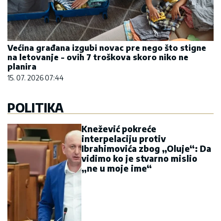
Većina građana izgubi novac pre nego što stigne
na letovanje - ovih 7 troškova skoro niko ne
planira
15. 07. 2026 07:44
POLITIKA
Knežević pokreće
interpelaciju protiv
Ibrahimovića zbog „Oluje“: Da
vidimo ko je stvarno mislio
„ne u moje ime“