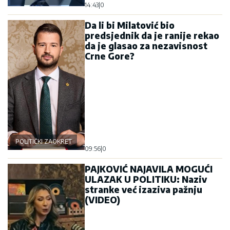
14:43
|
0
Da li bi Milatović bio
predsjednik da je ranije rekao
da je glasao za nezavisnost
Crne Gore?
POLITIČKI ZAOKRET
09:56
|
0
PAJKOVIĆ NAJAVILA MOGUĆI
ULAZAK U POLITIKU: Naziv
stranke već izaziva pažnju
(VIDEO)