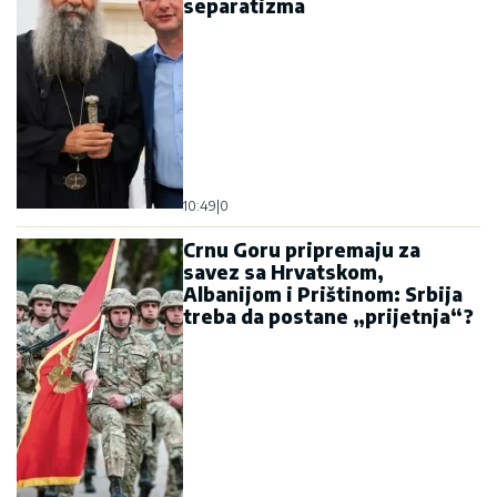
separatizma
10:49
|
0
Crnu Goru pripremaju za
savez sa Hrvatskom,
Albanijom i Prištinom: Srbija
treba da postane „prijetnja“?