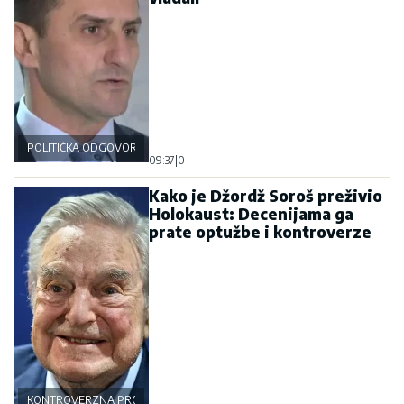
POLITIČKA ODGOVORNOST
09:37
|
0
Kako je Džordž Soroš preživio
Holokaust: Decenijama ga
prate optužbe i kontroverze
KONTROVERZNA PROŠLOST