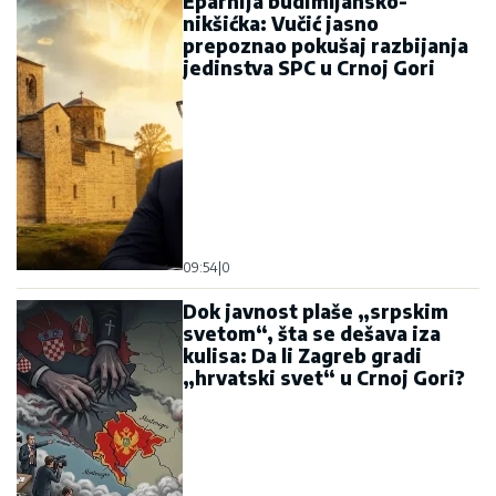
Eparhija budimljansko-
nikšićka: Vučić jasno
prepoznao pokušaj razbijanja
jedinstva SPC u Crnoj Gori
09:54
|
0
Dok javnost plaše „srpskim
svetom“, šta se dešava iza
kulisa: Da li Zagreb gradi
„hrvatski svet“ u Crnoj Gori?