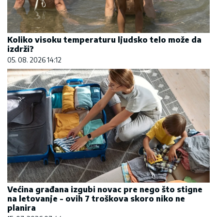
Koliko visoku temperaturu ljudsko telo može da
izdrži?
05. 08. 2026 14:12
Većina građana izgubi novac pre nego što stigne
na letovanje - ovih 7 troškova skoro niko ne
planira