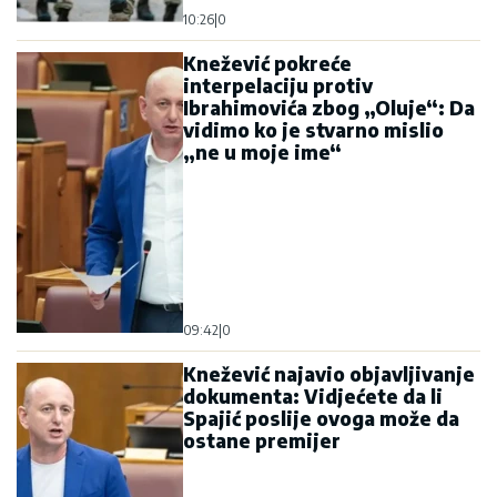
10:26
|
0
Knežević pokreće
interpelaciju protiv
Ibrahimovića zbog „Oluje“: Da
vidimo ko je stvarno mislio
„ne u moje ime“
09:42
|
0
Knežević najavio objavljivanje
dokumenta: Vidjećete da li
Spajić poslije ovoga može da
ostane premijer