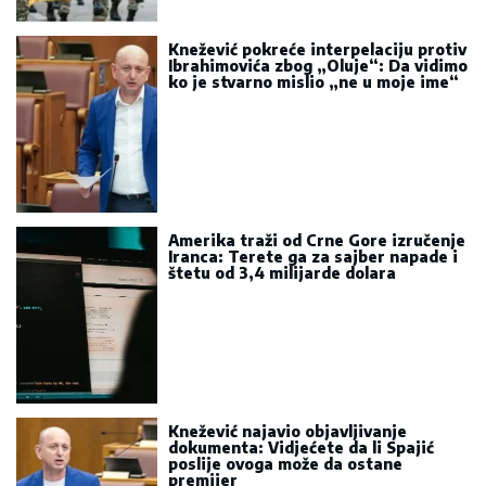
Knežević pokreće interpelaciju protiv
Ibrahimovića zbog „Oluje“: Da vidimo
ko je stvarno mislio „ne u moje ime“
Amerika traži od Crne Gore izručenje
Iranca: Terete ga za sajber napade i
štetu od 3,4 milijarde dolara
Knežević najavio objavljivanje
dokumenta: Vidjećete da li Spajić
poslije ovoga može da ostane
premijer