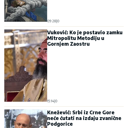
09:28
|
0
Vuković: Ko je postavio zamku
Mitropolitu Metodiju u
Gornjem Zaostru
15:14
|
0
Knežević: Srbi iz Crne Gore
neće ćutati na izdaju zvanične
Podgorice