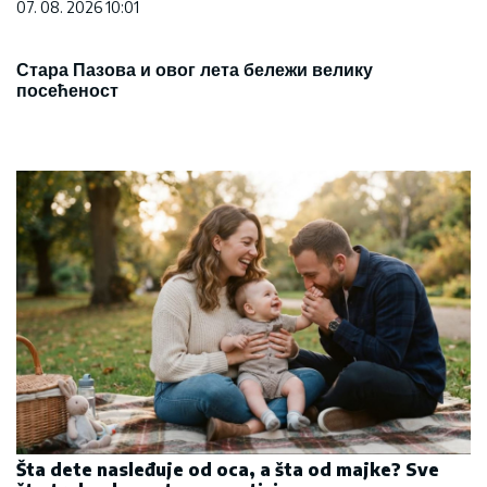
07. 08. 2026 10:01
Стара Пазова и овог лета бележи велику
посећеност
Šta dete nasleđuje od oca, a šta od majke? Sve