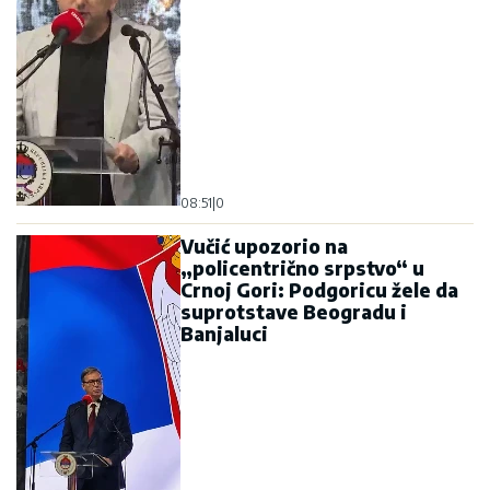
08:51
|
0
Vučić upozorio na
„policentrično srpstvo“ u
Crnoj Gori: Podgoricu žele da
suprotstave Beogradu i
Banjaluci