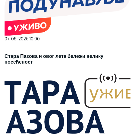
07. 08. 2026 10:00
Стара Пазова и овог лета бележи велику
посећеност