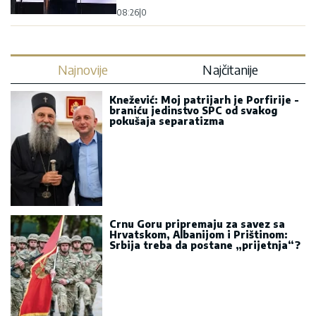
08:26
|
0
Najnovije
Najčitanije
Knežević: Moj patrijarh je Porfirije -
braniću jedinstvo SPC od svakog
pokušaja separatizma
Crnu Goru pripremaju za savez sa
Hrvatskom, Albanijom i Prištinom:
Srbija treba da postane „prijetnja“?