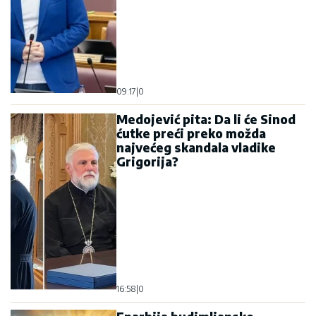
09:17
|
0
Medojević pita: Da li će Sinod
ćutke preći preko možda
najvećeg skandala vladike
Grigorija?
16:58
|
0