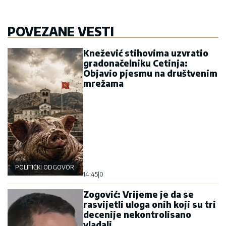
POVEZANE VESTI
Knežević stihovima uzvratio
gradonačelniku Cetinja:
Objavio pjesmu na društvenim
mrežama
POLITIČKI ODGOVOR
14:45
|
0
Zogović: Vrijeme je da se
rasvijetli uloga onih koji su tri
decenije nekontrolisano
vladali