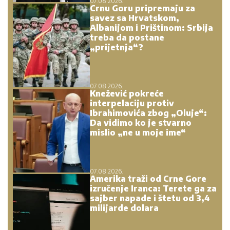
07.08.2026.
Crnu Goru pripremaju za
savez sa Hrvatskom,
Albanijom i Prištinom: Srbija
treba da postane
„prijetnja“?
07.08.2026.
Knežević pokreće
interpelaciju protiv
Ibrahimovića zbog „Oluje“:
Da vidimo ko je stvarno
mislio „ne u moje ime“
07.08.2026.
Amerika traži od Crne Gore
izručenje Iranca: Terete ga za
sajber napade i štetu od 3,4
milijarde dolara