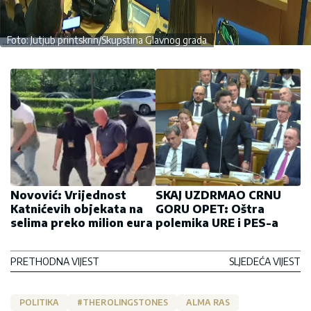
Foto: Jutjub printskrin/Skupstina Glavnog grada
Novović: Vrijednost
SKAJ UZDRMAO CRNU
Katnićevih objekata na
GORU OPET: Oštra
selima preko milion eura
polemika URE i PES-a
PRETHODNA VIJEST
SLJEDEĆA VIJEST
POLITIKA
#THEROLINGSTONES
ALMA RAS