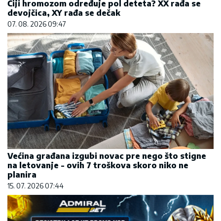
Čiji hromozom određuje pol deteta? XX rađa se
devojčica, XY rađa se dečak
07. 08. 2026 09:47
Većina građana izgubi novac pre nego što stigne
na letovanje - ovih 7 troškova skoro niko ne
planira
15. 07. 2026 07:44