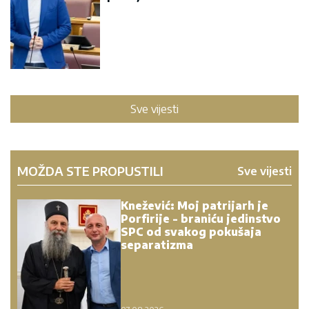
Sve vijesti
MOŽDA STE PROPUSTILI
Sve vijesti
Knežević: Moj patrijarh je
Porfirije - braniću jedinstvo
SPC od svakog pokušaja
separatizma