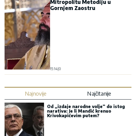
Mitropolitu Metodiju u
Gornjem Zaostru
15:14
|
0
Najnovije
Najčitanije
Od „izdaje narodne volje“ do istog
narativa: Je li Mandić krenuo
Krivokapićevim putem?