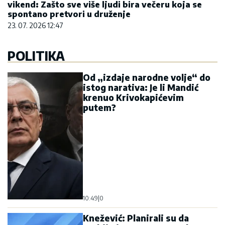
vikend: Zašto sve više ljudi bira večeru koja se
spontano pretvori u druženje
23. 07. 2026 12:47
POLITIKA
Od „izdaje narodne volje“ do
istog narativa: Je li Mandić
krenuo Krivokapićevim
putem?
10:49
|
0
Knežević: Planirali su da