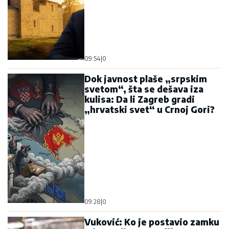
09:54
|
0
Dok javnost plaše „srpskim
svetom“, šta se dešava iza
kulisa: Da li Zagreb gradi
„hrvatski svet“ u Crnoj Gori?
09:28
|
0
Vuković: Ko je postavio zamku