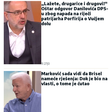
„Lažete, drugarice i drugovi!“
Oštar odgovor Danilovića DPS-
u zbog napada na riječi
patrijarha Porfirija o Vučjem
dolu
11:27
|
0
Marković sada vidi da Brisel
nameće rješenja: Dok je bio na
vlasti, o tome je ćutao