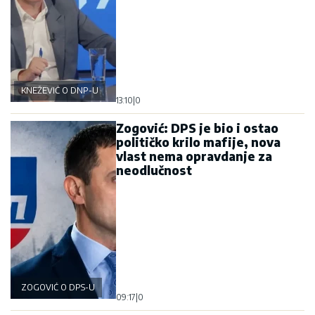
KNEŽEVIĆ O DNP-U
13:10
|
0
Zogović: DPS je bio i ostao
političko krilo mafije, nova
vlast nema opravdanje za
neodlučnost
ZOGOVIĆ O DPS-U
09:17
|
0