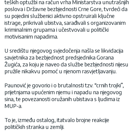
teških optužbi na račun vrha Ministarstva unutrašnjih
poslova i Državne bezbjednosti Crne Gore, tvrdeći da
su pojedini službenici aktivno opstruirali ključne
istrage, prikrivali ubistva, sarađivali s organizovanim
kriminalnim grupama i učestvovali u politički
motivisanim napadima.
U središtu njegovog svjedočenja našla se likvidacija
savjetnika za bezbjednost predsjednika Gorana
Žugića, za koju je naveo da službe bezbjednosti nijesu
pružile nikakvu pomoć u njenom rasvjetljavanju.
Paunović je govorio i o brutalnosti tzv. “crnih trojki”,
prijetnjama upućenim njemu i napadu na njegovog
sina, te povezanosti oružanih ubistava s ljudima iz
MUP-a.
To je, između ostalog, itatvalo brojne reakcije
političkih stranka u zemlji.