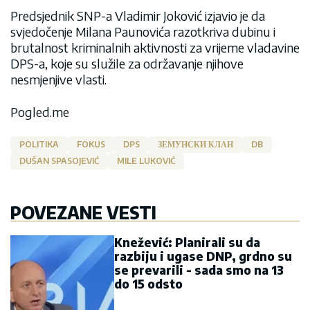
Predsjednik SNP-a Vladimir Joković izjavio je da
svjedočenje Milana Paunovića razotkriva dubinu i
brutalnost kriminalnih aktivnosti za vrijeme vladavine
DPS-a, koje su služile za održavanje njihove
nesmjenjive vlasti.
Pogled.me
POLITIKA
FOKUS
DPS
ЗЕМУНСКИ КЛАН
DB
DUŠAN SPASOJEVIĆ
MILE LUKOVIĆ
POVEZANE VESTI
Knežević: Planirali su da
razbiju i ugase DNP, grdno su
se prevarili - sada smo na 13
do 15 odsto