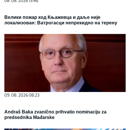
08. 08. 2026 13:46
Велики пожар код Књажевца и даље није
локализован: Ватрогасци непрекидно на терену
09. 08. 2026 08:23
Andraš Baka zvanično prihvatio nominaciju za
predsednika Mađarske