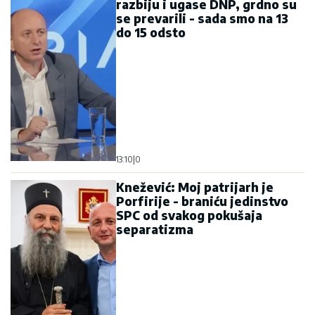
razbiju i ugase DNP, grdno su
se prevarili - sada smo na 13
do 15 odsto
13:10
|
0
Knežević: Moj patrijarh je
Porfirije - braniću jedinstvo
SPC od svakog pokušaja
separatizma