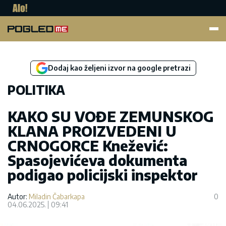
Pogled.me
Dodaj kao željeni izvor na google pretrazi
POLITIKA
KAKO SU VOĐE ZEMUNSKOG
KLANA PROIZVEDENI U
CRNOGORCE Knežević:
Spasojevićeva dokumenta
podigao policijski inspektor
Autor:
Miladin Čabarkapa
0
04.06.2025.
09:41