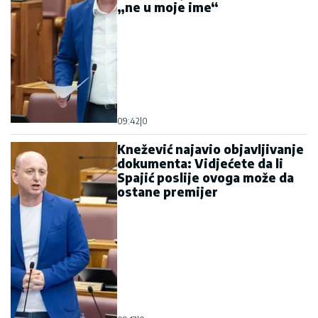
„ne u moje ime“
09:42
|
0
Knežević najavio objavljivanje
dokumenta: Vidjećete da li
Spajić poslije ovoga može da
ostane premijer