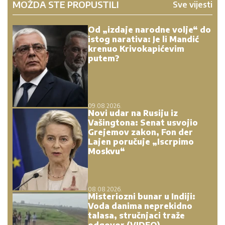
MOŽDA STE PROPUSTILI
Sve vijesti
Od „izdaje narodne volje“ do
istog narativa: Je li Mandić
krenuo Krivokapićevim
putem?
09.08.2026.
Novi udar na Rusiju iz
Vašingtona: Senat usvojio
Grejemov zakon, Fon der
Lajen poručuje „Iscrpimo
Moskvu“
08.08.2026.
Misteriozni bunar u Indiji:
Voda danima neprekidno
talasa, stručnjaci traže
odgovor (VIDEO)