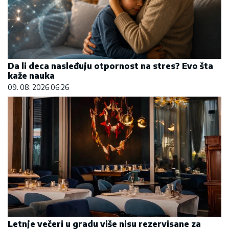
Da li deca nasleđuju otpornost na stres? Evo šta
kaže nauka
09. 08. 2026 06:26
Letnje večeri u gradu više nisu rezervisane za