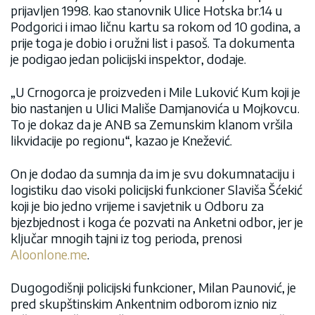
prijavljen 1998. kao stanovnik Ulice Hotska br.14 u
Podgorici i imao ličnu kartu sa rokom od 10 godina, a
prije toga je dobio i oružni list i pasoš. Ta dokumenta
je podigao jedan policijski inspektor, dodaje.
„U Crnogorca je proizveden i Mile Luković Kum koji je
bio nastanjen u Ulici Mališe Damjanovića u Mojkovcu.
To je dokaz da je ANB sa Zemunskim klanom vršila
likvidacije po regionu“, kazao je Knežević.
On je dodao da sumnja da im je svu dokumnataciju i
logistiku dao visoki policijski funkcioner Slaviša Šćekić
koji je bio jedno vrijeme i savjetnik u Odboru za
bjezbjednost i koga će pozvati na Anketni odbor, jer je
ključar mnogih tajni iz tog perioda, prenosi
Aloonlone.me
.
Dugogodišnji policijski funkcioner, Milan Paunović, je
pred skupštinskim Ankentnim odborom iznio niz