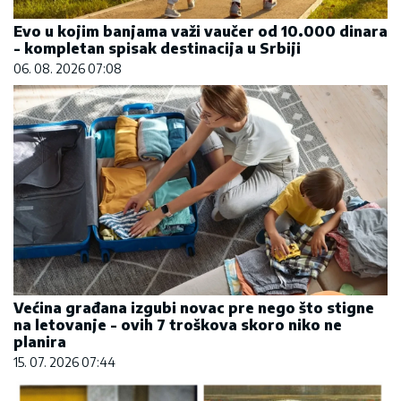
Evo u kojim banjama važi vaučer od 10.000 dinara
- kompletan spisak destinacija u Srbiji
06. 08. 2026 07:08
Većina građana izgubi novac pre nego što stigne
na letovanje - ovih 7 troškova skoro niko ne
planira
15. 07. 2026 07:44