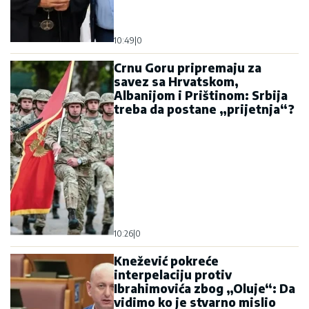
10:49
|
0
Crnu Goru pripremaju za
savez sa Hrvatskom,
Albanijom i Prištinom: Srbija
treba da postane „prijetnja“?
10:26
|
0
Knežević pokreće
interpelaciju protiv
Ibrahimovića zbog „Oluje“: Da
vidimo ko je stvarno mislio