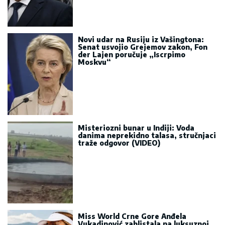
Novi udar na Rusiju iz Vašingtona:
Senat usvojio Grejemov zakon, Fon
der Lajen poručuje „Iscrpimo
Moskvu“
Misteriozni bunar u Indiji: Voda
danima neprekidno talasa, stručnjaci
traže odgovor (VIDEO)
Miss World Crne Gore Anđela
Vukadinović zablistala na luksuznoj