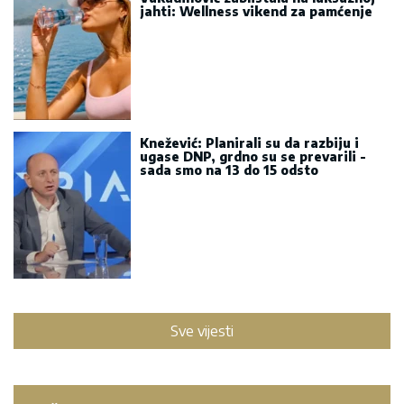
jahti: Wellness vikend za pamćenje
Knežević: Planirali su da razbiju i
ugase DNP, grdno su se prevarili -
sada smo na 13 do 15 odsto
Sve vijesti