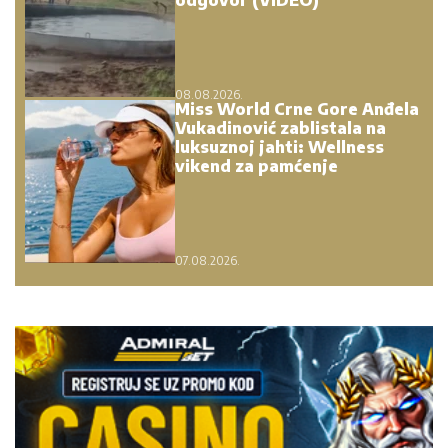
08.08.2026.
Miss World Crne Gore Anđela
Vukadinović zablistala na
luksuznoj jahti: Wellness
vikend za pamćenje
07.08.2026.