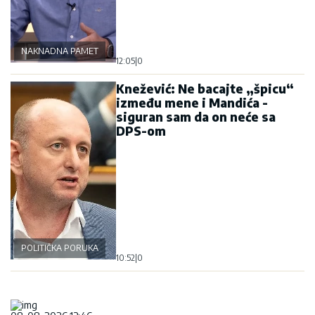
NAKNADNA PAMET
12:05
|
0
Knežević: Ne bacajte „špicu“
između mene i Mandića -
siguran sam da on neće sa
DPS-om
POLITIČKA PORUKA
10:52
|
0