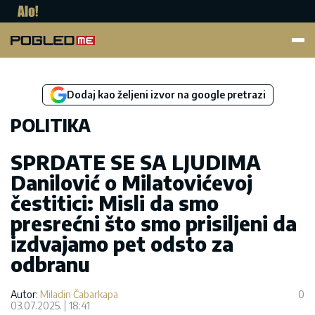
Pogled.me
Dodaj kao željeni izvor na google pretrazi
POLITIKA
SPRDATE SE SA LJUDIMA
Danilović o Milatovićevoj
čestitici: Misli da smo
presrećni što smo prisiljeni da
izdvajamo pet odsto za
odbranu
Autor:
Miladin Čabarkapa
0
03.07.2025.
18:41