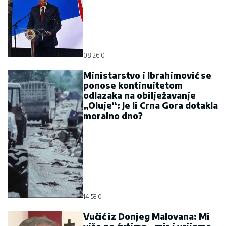
08:26
|
0
Ministarstvo i Ibrahimović se
ponose kontinuitetom
odlazaka na obilježavanje
„Oluje“: Je li Crna Gora dotakla
moralno dno?
14:53
|
0
Vučić iz Donjeg Malovana: Mi