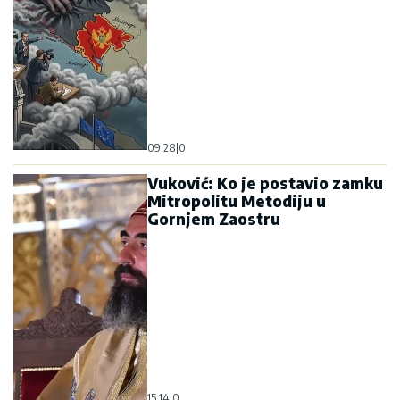
09:28
|
0
Vuković: Ko je postavio zamku
Mitropolitu Metodiju u
Gornjem Zaostru
15:14
|
0