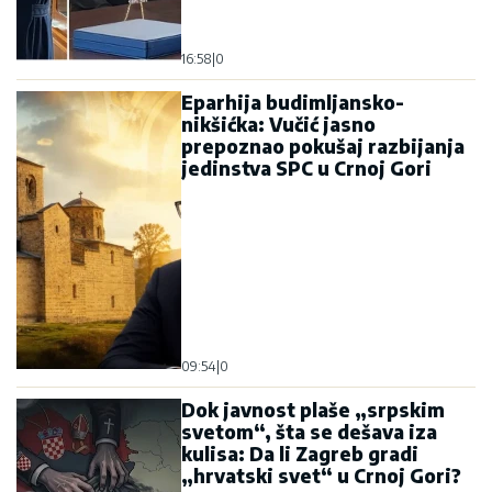
16:58
|
0
Eparhija budimljansko-
nikšićka: Vučić jasno
prepoznao pokušaj razbijanja
jedinstva SPC u Crnoj Gori
09:54
|
0
Dok javnost plaše „srpskim
svetom“, šta se dešava iza
kulisa: Da li Zagreb gradi
„hrvatski svet“ u Crnoj Gori?