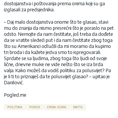
dostojanstva i poštovanja prema onima koji su ga
izglasali za predsjednika.
– Daj malo dostojanstva onome što te glasao, stavi
mu do znanja da nismo presrećni što je poraslo na pet
odsto. Nemojte da nam čestitate, još treba da dođete
da se vratite sledeći put i da nam čestitate zbog toga
što su Amerikanci odlučili da mi moramo da kupimo
tri broda i da kažete jedva smo to ispregovarali.
Sprdate se sa ljudima, zbog toga što ljudi od svoje
lične, dnevne muke ne vide nešto što se iza brda
valja. Kako možeš da vodiš politiku za polusvijet? Pa
je li ti to priznaješ da te polusvijet glasao? – upitao je
Danilović.
Pogled.me
POLITIKA
FOKUS
CRNA GORA
NATO