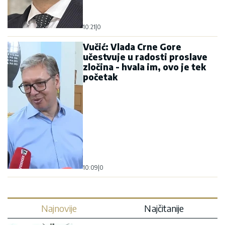
10:21
|
0
Vučić: Vlada Crne Gore
učestvuje u radosti proslave
zločina - hvala im, ovo je tek
početak
10:09
|
0
Najnovije
Najčitanije