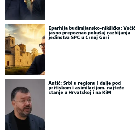
Eparhija budimljansko-nikšićka: Vučić
jasno prepoznao pokušaj razbijanja
jedinstva SPC u Crnoj Gori
Antić: Srbi u regionu i dalje pod
pritiskom i asimilacijom, najteže
stanje u Hrvatskoj i na KiM