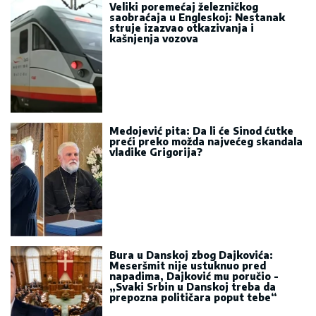
Veliki poremećaj železničkog
saobraćaja u Engleskoj: Nestanak
struje izazvao otkazivanja i
kašnjenja vozova
Medojević pita: Da li će Sinod ćutke
preći preko možda najvećeg skandala
vladike Grigorija?
Bura u Danskoj zbog Dajkovića:
Meseršmit nije ustuknuo pred
napadima, Dajković mu poručio -
„Svaki Srbin u Danskoj treba da
prepozna političara poput tebe“