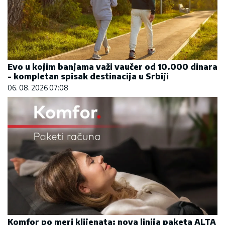
Evo u kojim banjama važi vaučer od 10.000 dinara
- kompletan spisak destinacija u Srbiji
06. 08. 2026 07:08
Komfor po meri klijenata: nova linija paketa ALTA