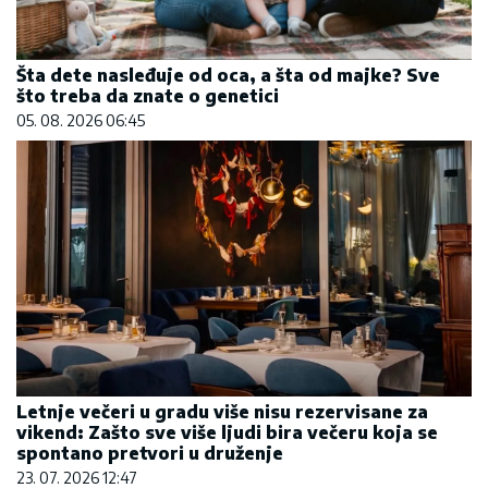
Šta dete nasleđuje od oca, a šta od majke? Sve
što treba da znate o genetici
05. 08. 2026 06:45
Letnje večeri u gradu više nisu rezervisane za
vikend: Zašto sve više ljudi bira večeru koja se
spontano pretvori u druženje
23. 07. 2026 12:47