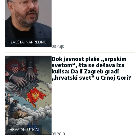
IZVEŠTAJ NAPREDNOG KLUBA
09:43
|
0
Dok javnost plaše „srpskim
svetom“, šta se dešava iza
kulisa: Da li Zagreb gradi
„hrvatski svet“ u Crnoj Gori?
HRVATSKI UTICAJ
09:28
|
0