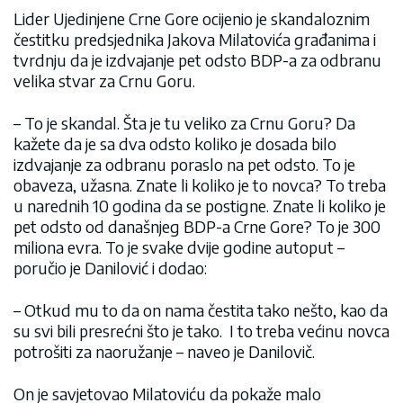
Lider Ujedinjene Crne Gore ocijenio je skandaloznim
čestitku predsjednika Jakova Milatovića građanima i
tvrdnju da je izdvajanje pet odsto BDP-a za odbranu
velika stvar za Crnu Goru.
– To je skandal. Šta je tu veliko za Crnu Goru? Da
kažete da je sa dva odsto koliko je dosada bilo
izdvajanje za odbranu poraslo na pet odsto. To je
obaveza, užasna. Znate li koliko je to novca? To treba
u narednih 10 godina da se postigne. Znate li koliko je
pet odsto od današnjeg BDP-a Crne Gore? To je 300
miliona evra. To je svake dvije godine autoput –
poručio je Danilović i dodao:
– Otkud mu to da on nama čestita tako nešto, kao da
su svi bili presrećni što je tako. I to treba većinu novca
potrošiti za naoružanje – naveo je Danilovič.
On je savjetovao Milatoviću da pokaže malo