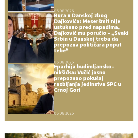
06.08.2026.
Bura u Danskoj zbog
Dajkovića: Meseršmit nije
ustuknuo pred napadima,
Dajković mu poručio - „Svaki
Srbin u Danskoj treba da
prepozna političara poput
tebe“
06.08.2026.
Eparhija budimljansko-
nikšićka: Vučić jasno
prepoznao pokušaj
razbijanja jedinstva SPC u
Crnoj Gori
06.08.2026.