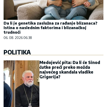
Da li je genetika zaslužna za rađanje blizanaca?
Istina o naslednim faktorima i blizanačkoj
trudnoći
06. 08. 2026 06:38
POLITIKA
Medojević pita: Da li će Sinod
ćutke preći preko možda
najvećeg skandala vladike
Grigorija?