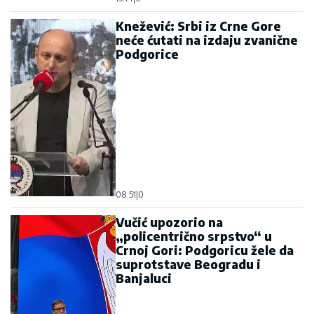
Knežević: Srbi iz Crne Gore
neće ćutati na izdaju zvanične
Podgorice
08:51
|
0
Vučić upozorio na
„policentrično srpstvo“ u
Crnoj Gori: Podgoricu žele da
suprotstave Beogradu i
Banjaluci