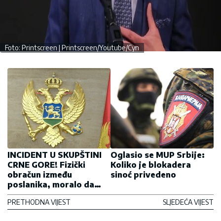
Foto: Printscreen | Printscreen/Youtube/Cyn
INCIDENT U SKUPŠTINI
Oglasio se MUP Srbije:
CRNE GORE! Fizički
Koliko je blokadera
obračun između
sinoć privedeno
poslanika, moralo da
reaguje obezbeđenje
PRETHODNA VIJEST
SLJEDEĆA VIJEST