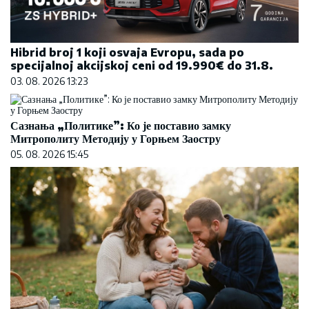
Hibrid broj 1 koji osvaja Evropu, sada po
specijalnoj akcijskoj ceni od 19.990€ do 31.8.
03. 08. 2026 13:23
Сазнања „Политике”: Ко је поставио замку
Митрополиту Методију у Горњем Заостру
05. 08. 2026 15:45