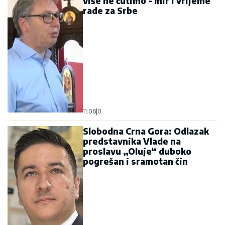
više ne ćutimo - mir i vrijeme
rade za Srbe
11:06
|
0
Slobodna Crna Gora: Odlazak
predstavnika Vlade na
proslavu „Oluje“ duboko
pogrešan i sramotan čin