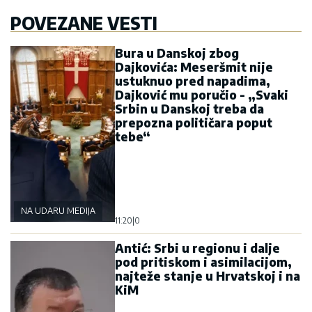
POVEZANE VESTI
Bura u Danskoj zbog
Dajkovića: Meseršmit nije
ustuknuo pred napadima,
Dajković mu poručio - „Svaki
Srbin u Danskoj treba da
prepozna političara poput
tebe“
NA UDARU MEDIJA
11:20
|
0
Antić: Srbi u regionu i dalje
pod pritiskom i asimilacijom,
najteže stanje u Hrvatskoj i na
KiM