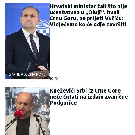
Hrvatski ministar žali što nije
učestvovao u „Oluji“, hvali
Crnu Goru, pa prijeti Vučiću:
Vidjećemo ko će gdje završiti
SKANDALOZNA PORUKA
10:28
|
0
Knežević: Srbi iz Crne Gore
neće ćutati na izdaju zvanične
Podgorice