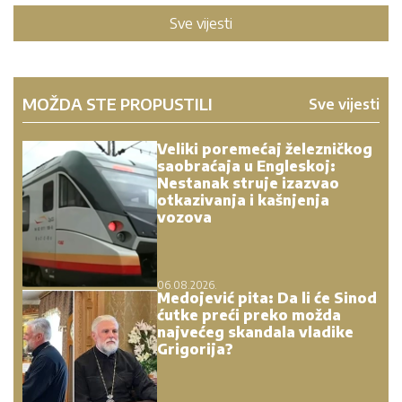
Sve vijesti
MOŽDA STE PROPUSTILI
Sve vijesti
Veliki poremećaj železničkog
saobraćaja u Engleskoj:
Nestanak struje izazvao
otkazivanja i kašnjenja
vozova
06.08.2026.
Medojević pita: Da li će Sinod
ćutke preći preko možda
najvećeg skandala vladike
Grigorija?