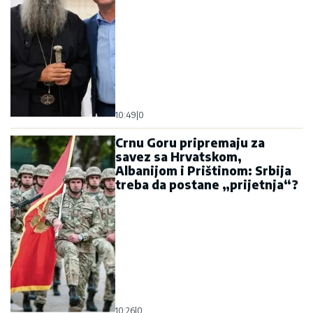
10:49
|
0
Crnu Goru pripremaju za
savez sa Hrvatskom,
Albanijom i Prištinom: Srbija
treba da postane „prijetnja“?
10:26
|
0