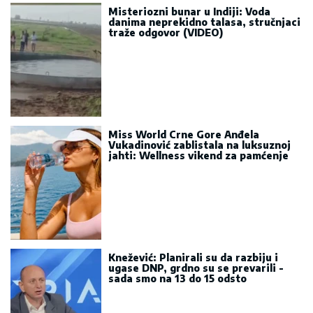
Misteriozni bunar u Indiji: Voda
danima neprekidno talasa, stručnjaci
traže odgovor (VIDEO)
Miss World Crne Gore Anđela
Vukadinović zablistala na luksuznoj
jahti: Wellness vikend za pamćenje
Knežević: Planirali su da razbiju i
ugase DNP, grdno su se prevarili -
sada smo na 13 do 15 odsto