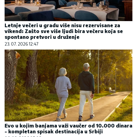
Letnje večeri u gradu više nisu rezervisane za
vikend: Zašto sve više ljudi bira večeru koja se
spontano pretvori u druženje
23. 07. 2026 12:47
Evo u kojim banjama važi vaučer od 10.000 dinara
- kompletan spisak destinacija u Srbiji