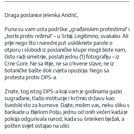
Draga poslanice Jelenka Andrić,
Puna su vam usta podrške „građanskim protestima“ i
„borbi protiv režima“ – u Srbiji. Legitimno, svakako. Ali
prije nego što i naredni put uskliknete parole o
otporu i slobodi iz poslaničke klupe mogli biste nam,
čisto radi simetrije, poslati jednu (1) fotografiju – iz
Crne Gore. Ne sa litije, ne sa crkvene slave, ne iz
botaničke bašte dok cvjeta opozicija. Nego sa
protesta protiv DPS-a.
Znate, tog istog DPS-a koji vam je godinama gazio
sugrađane, tlačio institucije i krčmio državu kao
švedski sto za kumove. Dajte, molim vas, neku sliku s
barikade u Bijelom Polju, jednu od onih večeri kada je
policija odgurivala narod, kada su šminkeri bježali, a
pošten svijet ostajao na ulici.