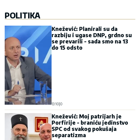
POLITIKA
Knežević: Planirali su da
razbiju i ugase DNP, grdno su
se prevarili - sada smo na 13
do 15 odsto
13:10
|
0
Knežević: Moj patrijarh je
Porfirije - braniću jedinstvo
SPC od svakog pokušaja
separatizma