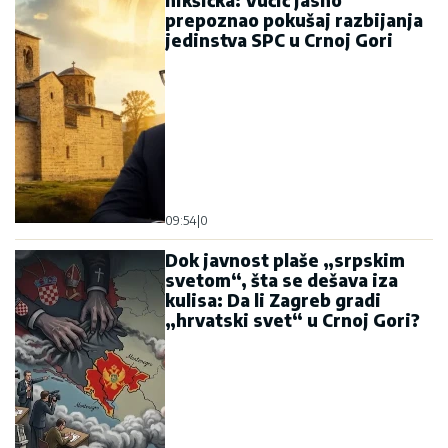
prepoznao pokušaj razbijanja
jedinstva SPC u Crnoj Gori
09:54
|
0
Dok javnost plaše „srpskim
svetom“, šta se dešava iza
kulisa: Da li Zagreb gradi
„hrvatski svet“ u Crnoj Gori?