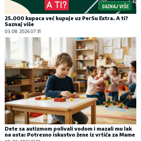
25.000 kupaca već kupuje uz PerSu Extra. A ti?
Saznaj više
03. 08. 2026 07:31
Dete sa autizmom polivali vodom i mazali mu lak
na usta: Potresno iskustvo žene iz vrtića za Mame