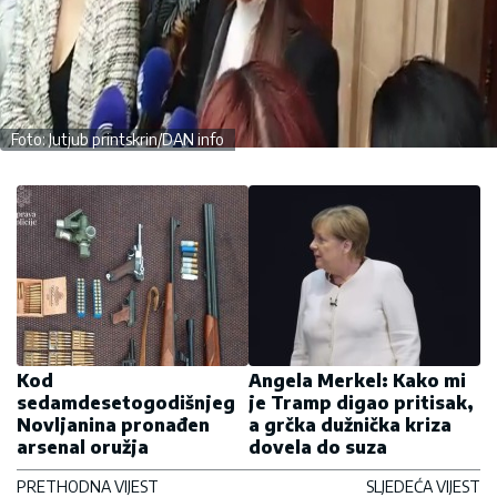
Foto: Jutjub printskrin/DAN info
Kod
Angela Merkel: Kako mi
sedamdesetogodišnjeg
je Tramp digao pritisak,
Novljanina pronađen
a grčka dužnička kriza
arsenal oružja
dovela do suza
PRETHODNA VIJEST
SLJEDEĆA VIJEST