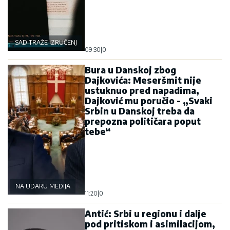
SAD TRAŽE IZRUČENJE
09:30
|
0
Bura u Danskoj zbog
Dajkovića: Meseršmit nije
ustuknuo pred napadima,
Dajković mu poručio - „Svaki
Srbin u Danskoj treba da
prepozna političara poput
tebe“
NA UDARU MEDIJA
11:20
|
0
Antić: Srbi u regionu i dalje
pod pritiskom i asimilacijom,