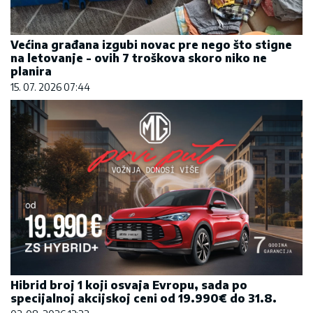
Većina građana izgubi novac pre nego što stigne
na letovanje - ovih 7 troškova skoro niko ne
planira
15. 07. 2026 07:44
Hibrid broj 1 koji osvaja Evropu, sada po
specijalnoj akcijskoj ceni od 19.990€ do 31.8.