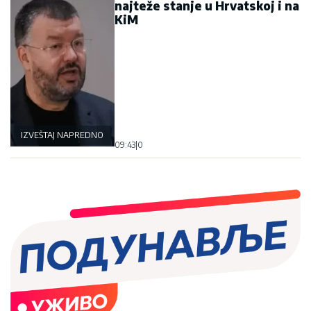
najteže stanje u Hrvatskoj i na
KiM
IZVEŠTAJ NAPREDNOG KLUBA
09:43
|
0