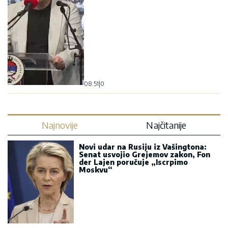
08:51
|
0
Najnovije
Najčitanije
Novi udar na Rusiju iz Vašingtona:
Senat usvojio Grejemov zakon, Fon
der Lajen poručuje „Iscrpimo
Moskvu“