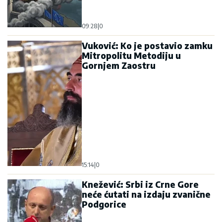
09:28
|
0
Vuković: Ko je postavio zamku
Mitropolitu Metodiju u
Gornjem Zaostru
15:14
|
0
Knežević: Srbi iz Crne Gore
neće ćutati na izdaju zvanične
Podgorice