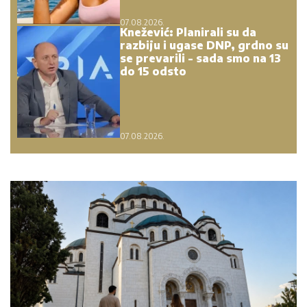
07.08.2026.
Knežević: Planirali su da
razbiju i ugase DNP, grdno su
se prevarili - sada smo na 13
do 15 odsto
07.08.2026.