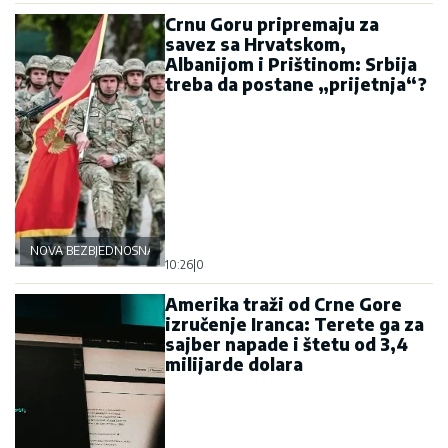
Crnu Goru pripremaju za
savez sa Hrvatskom,
Albanijom i Prištinom: Srbija
treba da postane „prijetnja“?
NOVA BEZBJEDNOSNA OSOVINA
10:26
|
0
Amerika traži od Crne Gore
izručenje Iranca: Terete ga za
sajber napade i štetu od 3,4
milijarde dolara