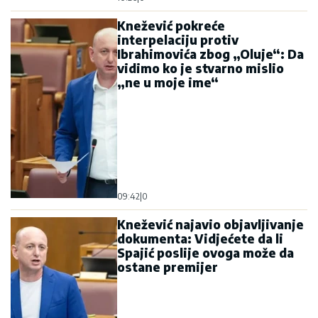
Knežević pokreće
interpelaciju protiv
Ibrahimovića zbog „Oluje“: Da
vidimo ko je stvarno mislio
„ne u moje ime“
09:42
|
0
Knežević najavio objavljivanje
dokumenta: Vidjećete da li
Spajić poslije ovoga može da
ostane premijer