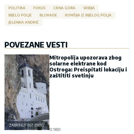
POLITIKA
FOKUS
CRNA GORA
SRBIJA
BIJELO POLJE
BLOKADE
KOMŠIJA IZ BIJELOG POLJA
JELENKA ANDRIĆ
POVEZANE VESTI
Mitropolija upozorava zbog
solarne elektrane kod
Ostroga: Preispitati lokaciju i
zaštititi svetinju
ZABRINUTOST ZBOG OSTROGA
12:58
|
0