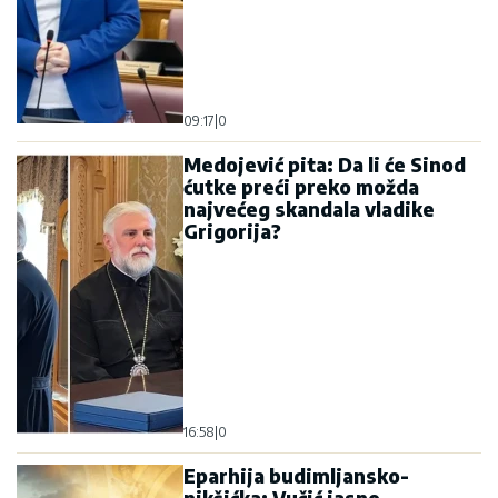
09:17
|
0
Medojević pita: Da li će Sinod
ćutke preći preko možda
najvećeg skandala vladike
Grigorija?
16:58
|
0
Eparhija budimljansko-
nikšićka: Vučić jasno