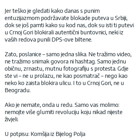
Jer teško je gledati kako danas s punim
entuzijazmom podržavate blokade puteva u Srbiji,
dok se još pamti kako su kod nas, dok su isti ti putevi
u Crnoj Gori blokirali autentični buntovnici, neki iz
vaših redova punili DPS-ove biltene.
Zato, poslanice – samo jedna slika. Ne tražimo video,
ne tražimo snimak govora ni hashtag. Samo jednu
običnu, zrnastu, mutnu fotografiju s protesta. Gdje
ste vi – ne u prolazu, ne kao posmatrač – nego kao
neko ko zaista blokira ulicu. I to u Crnoj Gori, ne u
Beogradu.
Ako je nemate, onda u redu. Samo vas molimo:
nemojte više glumiti revoluciju koju nikad nijeste
živjeli.
U potpisu: Komšija iz Bijelog Polja