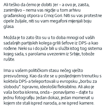
Ali teško da ćemo je dobiti. Jer – a ovo je, zaista,
zanimljivo – nema vas nigdje u tom arhivu
građanskog otpora u Crnoj Gori. Niti su vas protestne
cipele žuljale, niti su vam megafoni mijenjali boju
glasa.
Možda je to zato što su u to doba mnogi od vaših
sadašnjih partijskih kolega grlili šefove iz DPS-a kao
rođene. Neki su i do juče bili u službi istog tog sistema
kojeg sada, s parolama uvezenim iz Srbije, tobože
rušite.
Ima u vašem političkom stasu nečeg vješto
presvučenog. Kao da ste se u posljednjem trenutku s
koktela DPS-a teleportovali u evropsku „borbu za
slobodu“. Ispravno, ideološki fleksibilno. Ali ako je
vaša borba iskrena, onda – ponavljamo – dajte tu
jednu fotografiju. Jedan dokaz, jedan momenat u
kojem ste stali ispred naroda, a ne ispred kamere.