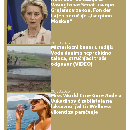
Vašingtona: Senat usvojio
Grejemov zakon, Fon der
Lajen poručuje „Iscrpimo
Moskvu“
08.08.2026.
Misteriozni bunar u Indiji:
Voda danima neprekidno
talasa, stručnjaci traže
odgovor (VIDEO)
08.08.2026.
Miss World Crne Gore Anđela
Vukadinović zablistala na
luksuznoj jahti: Wellness
vikend za pamćenje