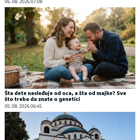
06. 08. 2026 07:08
Šta dete nasleđuje od oca, a šta od majke? Sve
što treba da znate o genetici
05. 08. 2026 06:45