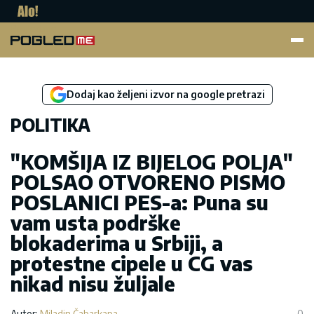
Pogled.me
Dodaj kao željeni izvor na google pretrazi
POLITIKA
"KOMŠIJA IZ BIJELOG POLJA"
POLSAO OTVORENO PISMO
POSLANICI PES-a: Puna su
vam usta podrške
blokaderima u Srbiji, a
protestne cipele u CG vas
nikad nisu žuljale
Autor:
Miladin Čabarkapa
0