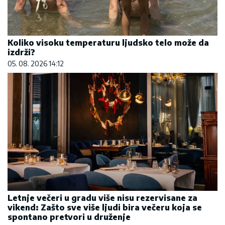
Koliko visoku temperaturu ljudsko telo može da
izdrži?
05. 08. 2026 14:12
Letnje večeri u gradu više nisu rezervisane za
vikend: Zašto sve više ljudi bira večeru koja se
spontano pretvori u druženje