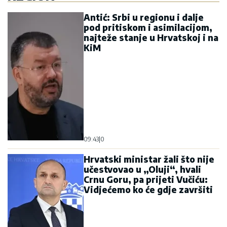
Antić: Srbi u regionu i dalje
pod pritiskom i asimilacijom,
najteže stanje u Hrvatskoj i na
KiM
09:43
|
0
Hrvatski ministar žali što nije
učestvovao u „Oluji“, hvali
Crnu Goru, pa prijeti Vučiću:
Vidjećemo ko će gdje završiti