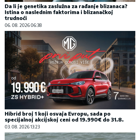
Da li je genetika zaslužna za rađanje blizanaca?
Istina o naslednim faktorima i blizanačkoj
trudnoći
06. 08. 2026 06:38
Hibrid broj 1 koji osvaja Evropu, sada po
specijalnoj akcijskoj ceni od 19.990€ do 31.8.
03. 08. 2026 13:23