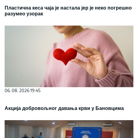
Пластична кеса чаја је настала јер је неко погрешно
разумео узорак
06. 08. 2026 19:45
Акција добровољног давања крви у Бановцима