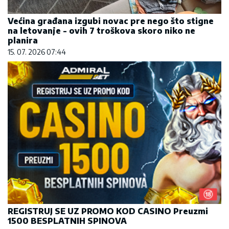
Većina građana izgubi novac pre nego što stigne
na letovanje - ovih 7 troškova skoro niko ne
planira
15. 07. 2026 07:44
REGISTRUJ SE UZ PROMO KOD CASINO Preuzmi
1500 BESPLATNIH SPINOVA