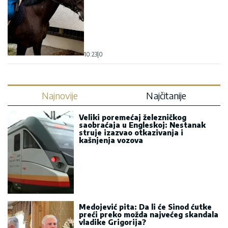
10:23
|
0
Najnovije
Najčitanije
Veliki poremećaj železničkog
saobraćaja u Engleskoj: Nestanak
struje izazvao otkazivanja i
kašnjenja vozova
Medojević pita: Da li će Sinod ćutke
preći preko možda najvećeg skandala
vladike Grigorija?