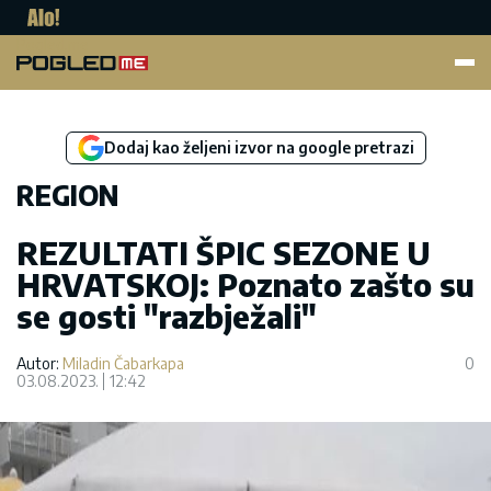
Pogled.me
Dodaj kao željeni izvor na google pretrazi
REGION
REZULTATI ŠPIC SEZONE U
HRVATSKOJ: Poznato zašto su
se gosti "razbježali"
Autor:
Miladin Čabarkapa
0
03.08.2023.
12:42