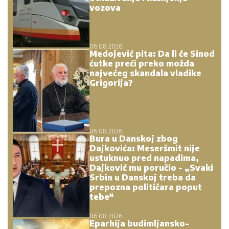
vozova
06.08.2026.
Medojević pita: Da li će Sinod
ćutke preći preko možda
najvećeg skandala vladike
Grigorija?
06.08.2026.
Bura u Danskoj zbog
Dajkovića: Meseršmit nije
ustuknuo pred napadima,
Dajković mu poručio - „Svaki
Srbin u Danskoj treba da
prepozna političara poput
tebe“
06.08.2026.
Eparhija budimljansko-