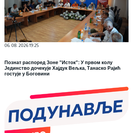
06. 08. 2026 19:25
Познат распоред Зоне "Исток": У првом колу
Јединство дочекује Хајдук Вељка, Танаско Рајић
гостује у Боговини