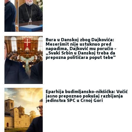
Bura u Danskoj zbog Dajkovića:
Meseršmit nije ustuknuo pred
napadima, Dajković mu poručio -
„Svaki Srbin u Danskoj treba da
prepozna političara poput tebe“
Eparhija budimljansko-nikšićka: Vučić
jasno prepoznao pokušaj razbijanja
jedinstva SPC u Crnoj Gori