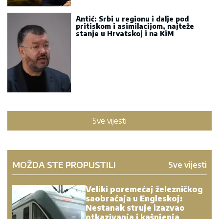
Antić: Srbi u regionu i dalje pod
pritiskom i asimilacijom, najteže
stanje u Hrvatskoj i na KiM
Sve vijesti
MOŽDA STE PROPUSTILI
Sve vijesti
Veliki poremećaj železničkog
saobraćaja u Engleskoj:
Nestanak struje izazvao
otkazivanja i kašnjenja