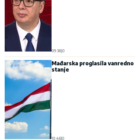
09:38
|
0
Mađarska proglasila vanredno
stanje
10:46
|
0