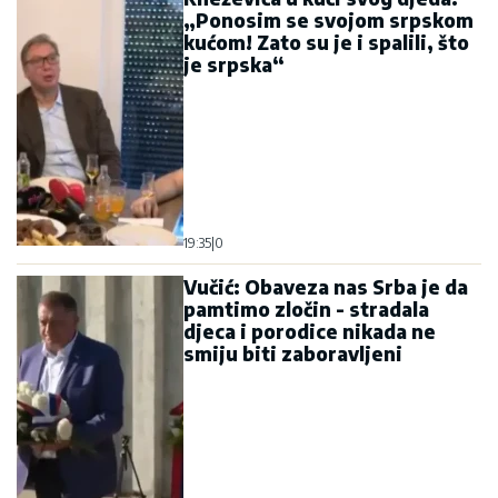
„Ponosim se svojom srpskom
kućom! Zato su je i spalili, što
je srpska“
19:35
|
0
Vučić: Obaveza nas Srba je da
pamtimo zločin - stradala
djeca i porodice nikada ne
smiju biti zaboravljeni