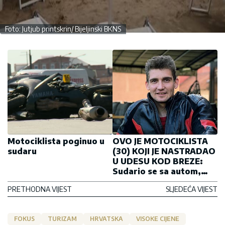
Foto: Jutjub printskrin/ Bijeljinski BKNS
Motociklista poginuo u
OVO JE MOTOCIKLISTA
sudaru
(30) KOJI JE NASTRADAO
U UDESU KOD BREZE:
Sudario se sa autom,
povredama podlegao u
PRETHODNA VIJEST
SLJEDEĆA VIJEST
bolnici (FOTO)
FOKUS
TURIZAM
HRVATSKA
VISOKE CIJENE