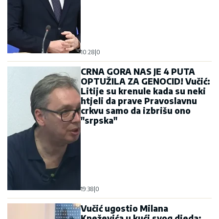
10:28
|
0
CRNA GORA NAS JE 4 PUTA
OPTUŽILA ZA GENOCID! Vučić:
Litije su krenule kada su neki
htjeli da prave Pravoslavnu
crkvu samo da izbrišu ono
"srpska"
19:38
|
0
Vučić ugostio Milana
Kneževića u kući svog djeda: