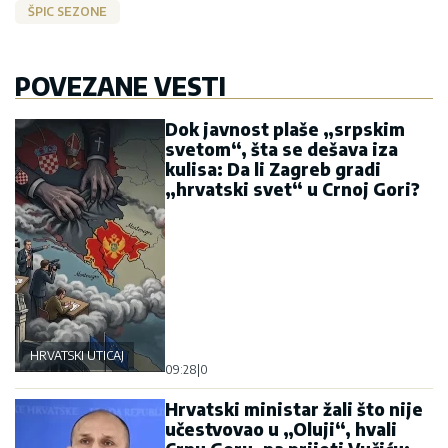
ŠPIC SEZONE
POVEZANE VESTI
Dok javnost plaše „srpskim
svetom“, šta se dešava iza
kulisa: Da li Zagreb gradi
„hrvatski svet“ u Crnoj Gori?
HRVATSKI UTICAJ
09:28
|
0
Hrvatski ministar žali što nije
učestvovao u „Oluji“, hvali