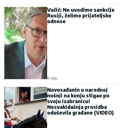
Vučić: Ne uvodimo sankcije
Rusiji, želimo prijateljske
odnose
17:01
|
0
Novosađanin u narodnoj
nošnji na konju stigao po
svoju izabranicu!
Nesvakidašnja prosidba
oduševila građane (VIDEO)