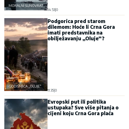
MORALNI SUNOVRAT
14:53
|
0
Podgorica pred starom
dilemom: Hoće li Crna Gora
imati predstavnika na
obilježavanju „Oluje“?
GODIŠNJICA „OLUJE“
11:35
|
0
Evropski put ili politika
ustupaka? Sve više pitanja o
cijeni koju Crna Gora plaća