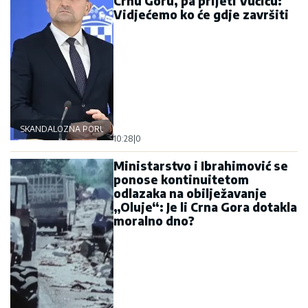
Crnu Goru, pa prijeti Vučiću:
Vidjećemo ko će gdje završiti
SKANDALOZNA PORUKA
10:28
|
0
Ministarstvo i Ibrahimović se
ponose kontinuitetom
odlazaka na obilježavanje
„Oluje“: Je li Crna Gora dotakla
moralno dno?