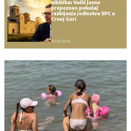
nikšićka: Vučić jasno
prepoznao pokušaj
razbijanja jedinstva SPC u
Crnoj Gori
06.08.2026.