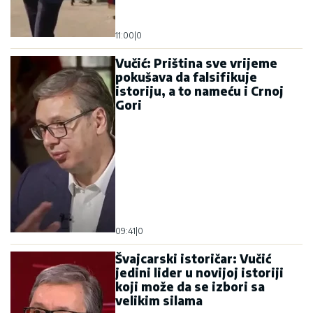
11:00
|
0
Vučić: Priština sve vrijeme
pokušava da falsifikuje
istoriju, a to nameću i Crnoj
Gori
09:41
|
0
Švajcarski istoričar: Vučić
jedini lider u novijoj istoriji
koji može da se izbori sa
velikim silama