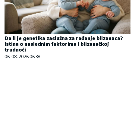
Da li je genetika zaslužna za rađanje blizanaca?
Istina o naslednim faktorima i blizanačkoj
trudnoći
06. 08. 2026 06:38
Marija (3) se igrala u dvorištu i samo je nestala:
Posle 42 godine otac je pronašao, zanemeo je
kada je saznao gde je bila
06. 08. 2026 09:39