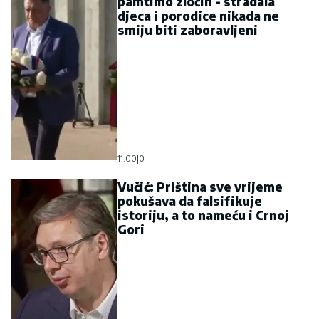
09:41
|
0
Švajcarski istoričar: Vučić
jedini lider u novijoj istoriji
koji može da se izbori sa
velikim silama
09:38
|
0