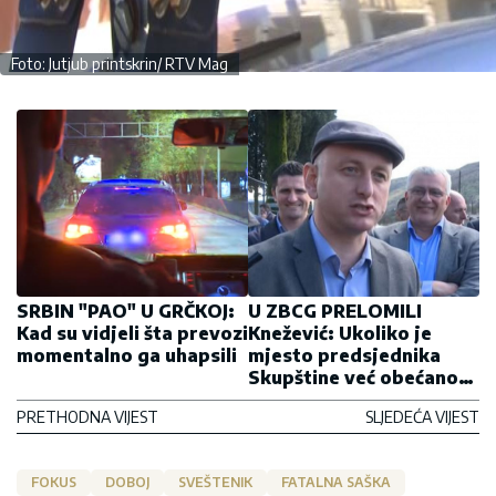
Foto: Jutjub printskrin/ RTV Mag
SRBIN "PAO" U GRČKOJ:
U ZBCG PRELOMILI
Kad su vidjeli šta prevozi
Knežević: Ukoliko je
momentalno ga uhapsili
mjesto predsjednika
Skupštine već obećano
Demokratama, IDEMO U
PRETHODNA VIJEST
SLJEDEĆA VIJEST
OPOZICIJU
FOKUS
DOBOJ
SVEŠTENIK
FATALNA SAŠKA