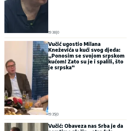
19:35
|
0
Vučić: Obaveza nas Srba je da
pamtimo zločin - stradala
djeca i porodice nikada ne
smiju biti zaboravljeni
11:00
|
0
Vučić: Priština sve vrijeme
pokušava da falsifikuje
istoriju, a to nameću i Crnoj
Gori