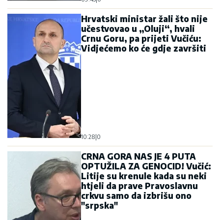
Litije su krenule kada su neki
htjeli da prave Pravoslavnu
crkvu samo da izbrišu ono
"srpska"
19:38
|
0
Vučić ugostio Milana
Kneževića u kući svog djeda:
„Ponosim se svojom srpskom
kućom! Zato su je i spalili, što
je srpska“