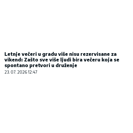
REGISTRUJ SE UZ PROMO KOD CASINO Preuzmi
1500 BESPLATNIH SPINOVA
20. 07. 2026 08:04
Hibrid broj 1 koji osvaja Evropu, sada po
specijalnoj akcijskoj ceni od 19.990€ do 31.8.
03. 08. 2026 13:23