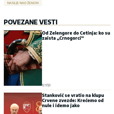
NASILJE NAD ŽENOM
POVEZANE VESTI
Od Zelengore do Cetinja: ko su
zaista „Crnogorci“
12:17
|
0
Stanković se vratio na klupu
Crvene zvezde: Krećemo od
nule i idemo jako