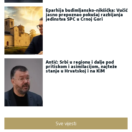
Sve vijesti
MOŽDA STE PROPUSTILI
Sve vijesti
Veliki poremećaj železničkog
saobraćaja u Engleskoj:
Nestanak struje izazvao
otkazivanja i kašnjenja
vozova
06.08.2026.
Medojević pita: Da li će Sinod
ćutke preći preko možda
najvećeg skandala vladike
Grigorija?