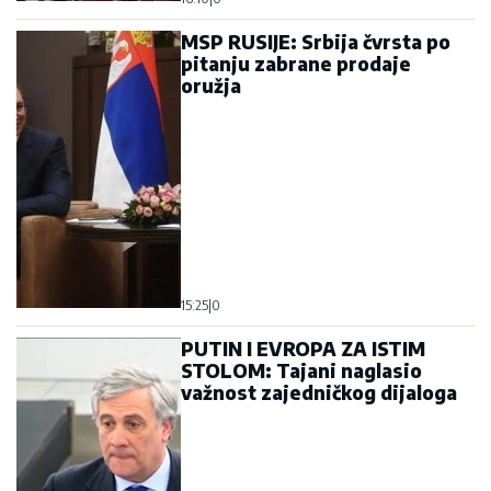
MSP RUSIJE: Srbija čvrsta po
pitanju zabrane prodaje
oružja
15:25
|
0
PUTIN I EVROPA ZA ISTIM
STOLOM: Tajani naglasio
važnost zajedničkog dijaloga