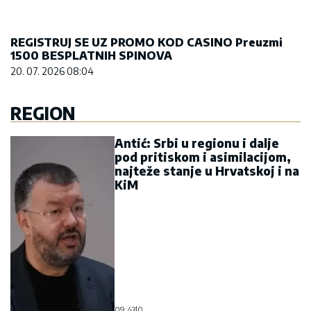
09:43
|
0
Hrvatski ministar žali što nije
učestvovao u „Oluji“, hvali
Crnu Goru, pa prijeti Vučiću:
Vidjećemo ko će gdje završiti
10:28
|
0
CRNA GORA NAS JE 4 PUTA
OPTUŽILA ZA GENOCID! Vučić: