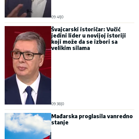
Mađarska proglasila vanredno
stanje
10:46
|
0
Vučić: Ne uvodimo sankcije
Rusiji, želimo prijateljske
odnose