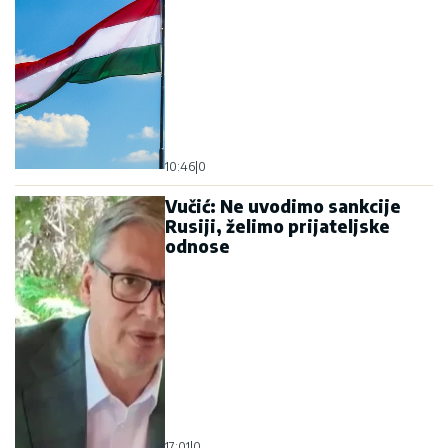
17:01
|
0
Novosađanin u narodnoj
nošnji na konju stigao po
svoju izabranicu!
Nesvakidašnja prosidba
oduševila građane (VIDEO)
10:23
|
0