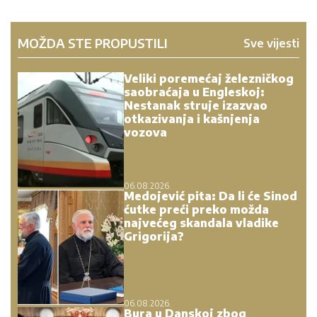
06.08.2026.
Bura u Danskoj zbog
Dajkovića: Meseršmit nije
ustuknuo pred napadima,
Dajković mu poručio - „Svaki
Srbin u Danskoj treba da
prepozna političara poput
tebe“
06.08.2026.
Eparhija budimljansko-
nikšićka: Vučić jasno
prepoznao pokušaj
razbijanja jedinstva SPC u
Crnoj Gori
06.08.2026.