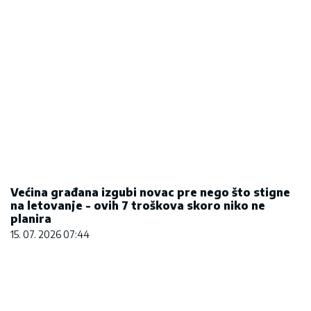
na letovanje - ovih 7 troškova skoro niko ne
planira
15. 07. 2026 07:44
25.000 kupaca već kupuje uz PerSu Extra. A ti?
Saznaj više
03. 08. 2026 07:31