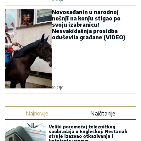
Najnovije
Najčitanije
Veliki poremećaj železničkog
saobraćaja u Engleskoj: Nestanak
struje izazvao otkazivanja i
kašnjenja vozova
Medojević pita: Da li će Sinod ćutke
preći preko možda najvećeg skandala
vladike Grigorija?
Bura u Danskoj zbog Dajkovića:
Meseršmit nije ustuknuo pred
napadima, Dajković mu poručio -