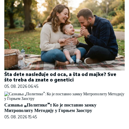
Šta dete nasleđuje od oca, a šta od majke? Sve
što treba da znate o genetici
05. 08. 2026 06:45
Сазнања „Политике”: Ко је поставио замку
Митрополиту Методију у Горњем Заостру
05. 08. 2026 15:45
Većina građana izgubi novac pre nego što stigne