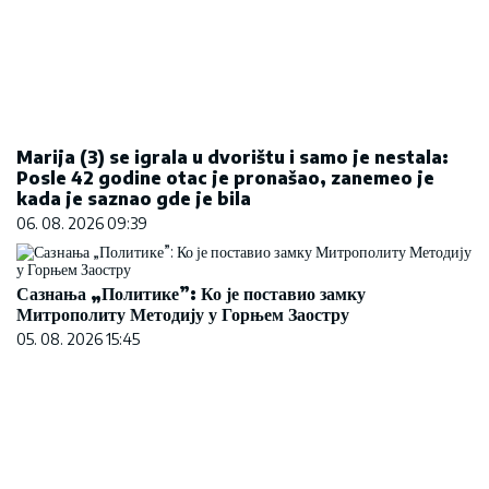
Letnje večeri u gradu više nisu rezervisane za
vikend: Zašto sve više ljudi bira večeru koja se
spontano pretvori u druženje
23. 07. 2026 12:47