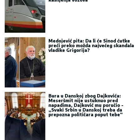
„Svaki Srbin u Danskoj treba da
prepozna političara poput tebe“
Eparhija budimljansko-nikšićka: Vučić
jasno prepoznao pokušaj razbijanja
jedinstva SPC u Crnoj Gori
Antić: Srbi u regionu i dalje pod
pritiskom i asimilacijom, najteže
stanje u Hrvatskoj i na KiM