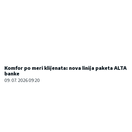
Marija (3) se igrala u dvorištu i samo je nestala:
Posle 42 godine otac je pronašao, zanemeo je
kada je saznao gde je bila
06. 08. 2026 09:39
Сазнања „Политике”: Ко је поставио замку
Митрополиту Методију у Горњем Заостру
05. 08. 2026 15:45