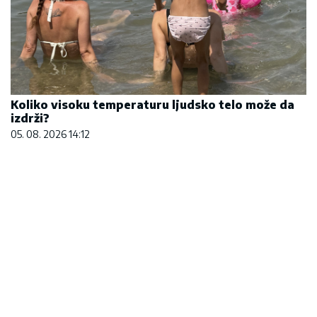
REGISTRUJ SE UZ PROMO KOD CASINO Preuzmi
1500 BESPLATNIH SPINOVA
20. 07. 2026 08:04
REGION
Antić: Srbi u regionu i dalje
pod pritiskom i asimilacijom,
najteže stanje u Hrvatskoj i na
KiM