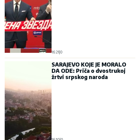
16:21
|
0
SARAJEVO KOJE JE MORALO
DA ODE: Priča o dvostrukoj
žrtvi srpskog naroda
16:10
|
0