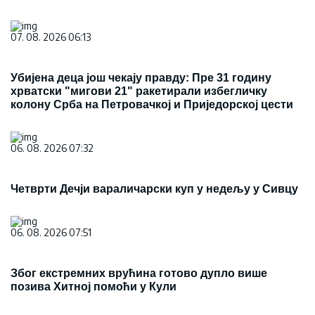
07. 08. 2026 06:13
Убијена деца још чекају правду: Пре 31 годину
хрватски "мигови 21" ракетирали избегличку
колону Срба на Петровачкој и Приједорској цести
06. 08. 2026 07:32
Четврти Дечји вараличарски куп у недељу у Сивцу
06. 08. 2026 07:51
Због екстремних врућина готово дупло више
позива Хитној помоћи у Кули