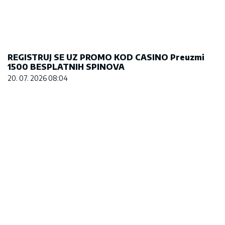
Većina građana izgubi novac pre nego što stigne
na letovanje - ovih 7 troškova skoro niko ne
planira
15. 07. 2026 07:44