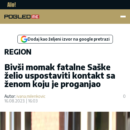
Pogled.me
Dodaj kao željeni izvor na google pretrazi
REGION
Bivši momak fatalne Saške
želio uspostaviti kontakt sa
ženom koju je proganjao
Autor:
ivana.milenkovic
0
16.08.2023.
16:03