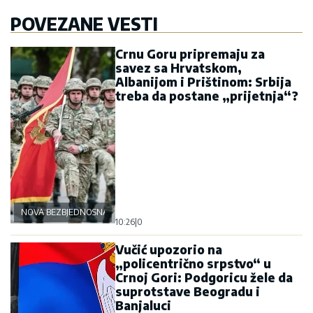
POVEZANE VESTI
Crnu Goru pripremaju za
savez sa Hrvatskom,
Albanijom i Prištinom: Srbija
treba da postane „prijetnja“?
NOVA BEZBJEDNOSNA OSOVINA
10:26
|
0
Vučić upozorio na
„policentrično srpstvo“ u
Crnoj Gori: Podgoricu žele da
suprotstave Beogradu i
Banjaluci