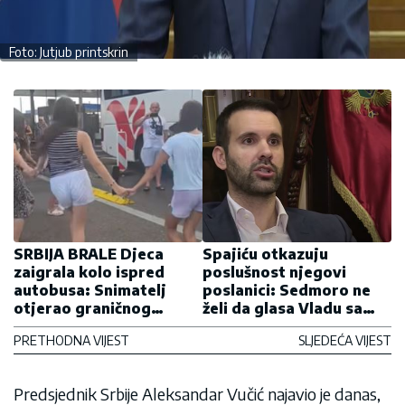
Foto: Jutjub printskrin
SRBIJA BRALE Djeca
Spajiću otkazuju
zaigrala kolo ispred
poslušnost njegovi
autobusa: Snimatelj
poslanici: Sedmoro ne
otjerao graničnog
želi da glasa Vladu sa
službenika koji je
Milovim igračma
PRETHODNA VIJEST
SLJEDEĆA VIJEST
negodovao (VIDEO)
Predsjednik Srbije Aleksandar Vučić najavio je danas,