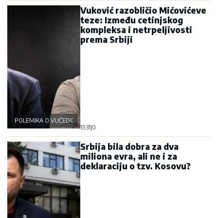
Vuković razobličio Mićovićeve
teze: Između cetinjskog
kompleksa i netrpeljivosti
prema Srbiji
POLEMIKA O VUČEDOLSKOJ BICI
13:31
|
0
Srbija bila dobra za dva
miliona evra, ali ne i za
deklaraciju o tzv. Kosovu?