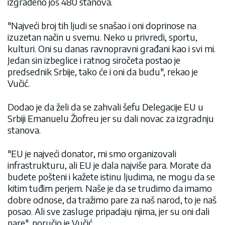
izgrađeno još 480 stanova.
"Najveći broj tih ljudi se snašao i oni doprinose na
izuzetan način u svemu. Neko u privredi, sportu,
kulturi. Oni su danas ravnopravni građani kao i svi mi.
Jedan sin izbeglice i ratnog siročeta postao je
predsednik Srbije, tako će i oni da budu", rekao je
Vučić.
Dodao je da želi da se zahvali šefu Delegacije EU u
Srbiji Emanuelu Žiofreu jer su dali novac za izgradnju
stanova.
"EU je najveći donator, mi smo organizovali
infrastrukturu, ali EU je dala najviše para. Morate da
budete pošteni i kažete istinu ljudima, ne mogu da se
kitim tuđim perjem. Naše je da se trudimo da imamo
dobre odnose, da tražimo pare za naš narod, to je naš
posao. Ali sve zasluge pripadaju njima, jer su oni dali
pare", poručio je Vučić.