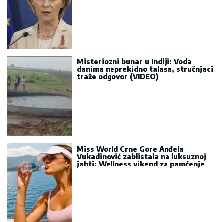
Misteriozni bunar u Indiji: Voda
danima neprekidno talasa, stručnjaci
traže odgovor (VIDEO)
Miss World Crne Gore Anđela
Vukadinović zablistala na luksuznoj
jahti: Wellness vikend za pamćenje