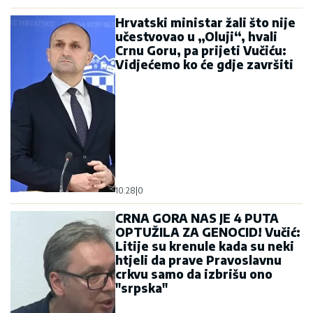
Hrvatski ministar žali što nije
učestvovao u „Oluji“, hvali
Crnu Goru, pa prijeti Vučiću:
Vidjećemo ko će gdje završiti
10:28
|
0
CRNA GORA NAS JE 4 PUTA
OPTUŽILA ZA GENOCID! Vučić:
Litije su krenule kada su neki
htjeli da prave Pravoslavnu
crkvu samo da izbrišu ono
"srpska"