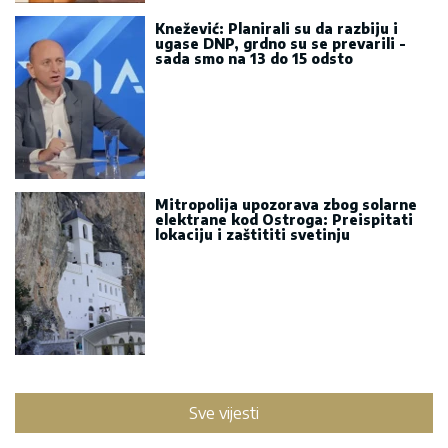
Knežević: Planirali su da razbiju i
ugase DNP, grdno su se prevarili -
sada smo na 13 do 15 odsto
Mitropolija upozorava zbog solarne
elektrane kod Ostroga: Preispitati
lokaciju i zaštititi svetinju
Sve vijesti