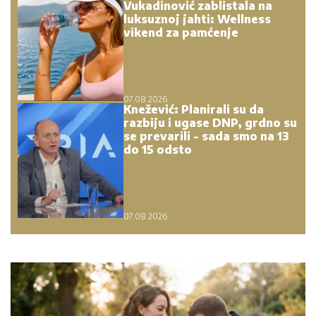
Vukadinović zablistala na
luksuznoj jahti: Wellness
vikend za pamćenje
07.08.2026.
Knežević: Planirali su da
razbiju i ugase DNP, grdno su
se prevarili - sada smo na 13
do 15 odsto
07.08.2026.