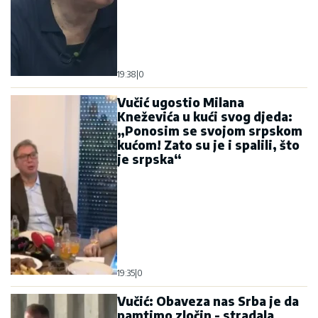
19:38
|
0
Vučić ugostio Milana
Kneževića u kući svog djeda:
„Ponosim se svojom srpskom
kućom! Zato su je i spalili, što
je srpska“
19:35
|
0
Vučić: Obaveza nas Srba je da
pamtimo zločin - stradala