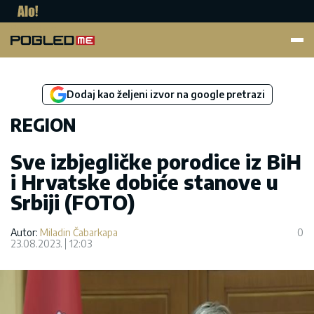
Pogled.me
Dodaj kao željeni izvor na google pretrazi
REGION
Sve izbjegličke porodice iz BiH
i Hrvatske dobiće stanove u
Srbiji (FOTO)
Autor:
Miladin Čabarkapa
0
23.08.2023.
12:03