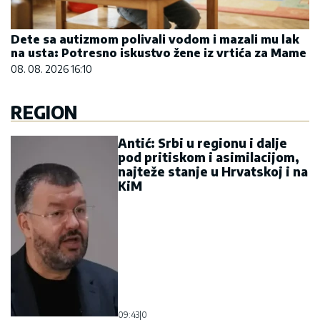
Dete sa autizmom polivali vodom i mazali mu lak
na usta: Potresno iskustvo žene iz vrtića za Mame
08. 08. 2026 16:10
REGION
Antić: Srbi u regionu i dalje
pod pritiskom i asimilacijom,
najteže stanje u Hrvatskoj i na
KiM
09:43
|
0