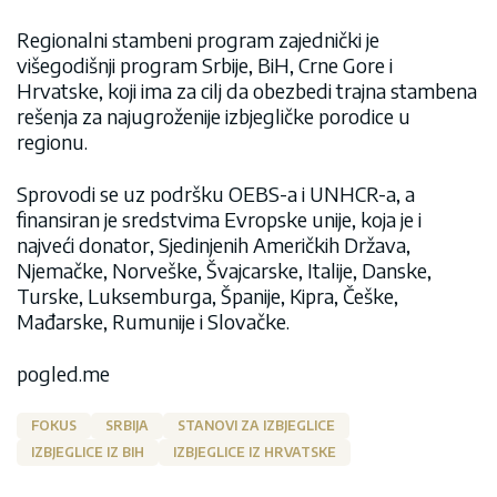
Regionalni stambeni program zajednički je
višegodišnji program Srbije, BiH, Crne Gore i
Hrvatske, koji ima za cilj da obezbedi trajna stambena
rešenja za najugroženije izbjegličke porodice u
regionu.
Sprovodi se uz podršku OEBS-a i UNHCR-a, a
finansiran je sredstvima Evropske unije, koja je i
najveći donator, Sjedinjenih Američkih Država,
Njemačke, Norveške, Švajcarske, Italije, Danske,
Turske, Luksemburga, Španije, Kipra, Češke,
Mađarske, Rumunije i Slovačke.
pogled.me
FOKUS
SRBIJA
STANOVI ZA IZBJEGLICE
IZBJEGLICE IZ BIH
IZBJEGLICE IZ HRVATSKE