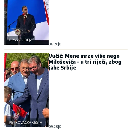
OPASNA IDEJA
08:26
|
0
Vučić: Mene mrze više nego
Miloševića - u tri riječi, zbog
jake Srbije
PETROVAČKA CESTA
09:28
|
0