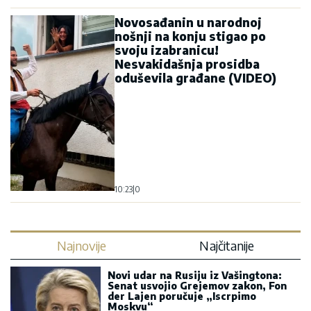
Novosađanin u narodnoj
nošnji na konju stigao po
svoju izabranicu!
Nesvakidašnja prosidba
oduševila građane (VIDEO)
10:23
|
0
Najnovije
Najčitanije
Novi udar na Rusiju iz Vašingtona:
Senat usvojio Grejemov zakon, Fon
der Lajen poručuje „Iscrpimo
Moskvu“