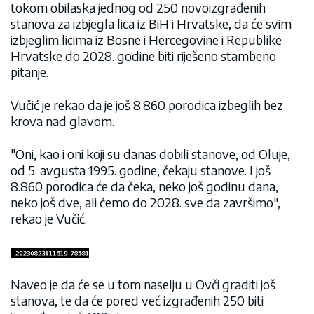
tokom obilaska jednog od 250 novoizgrađenih
stanova za izbjegla lica iz BiH i Hrvatske, da će svim
izbjeglim licima iz Bosne i Hercegovine i Republike
Hrvatske do 2028. godine biti riješeno stambeno
pitanje.
Vučić je rekao da je još 8.860 porodica izbeglih bez
krova nad glavom.
"Oni, kao i oni koji su danas dobili stanove, od Oluje,
od 5. avgusta 1995. godine, čekaju stanove. I još
8.860 porodica će da čeka, neko još godinu dana,
neko još dve, ali ćemo do 2028. sve da završimo",
rekao je Vučić.
Naveo je da će se u tom naselju u Ovči graditi još
stanova, te da će pored već izgrađenih 250 biti