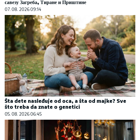
савезу Загреба, Тиране и Приштине
07. 08. 2026 09:14
Šta dete nasleđuje od oca, a šta od majke? Sve
što treba da znate o genetici
05. 08. 2026 06:45