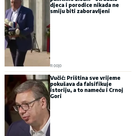
djeca i porodice nikada ne
smiju biti zaboravljeni
11:00
|
0
Vučić: Priština sve vrijeme
pokušava da falsifikuje
istoriju, a to nameću i Crnoj
Gori