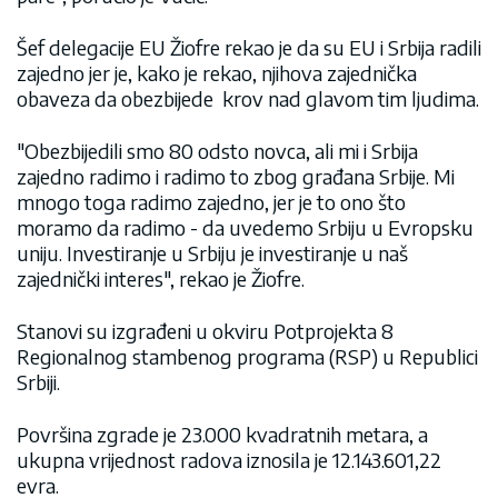
Šef delegacije EU Žiofre rekao je da su EU i Srbija radili
zajedno jer je, kako je rekao, njihova zajednička
obaveza da obezbijede krov nad glavom tim ljudima.
"Obezbijedili smo 80 odsto novca, ali mi i Srbija
zajedno radimo i radimo to zbog građana Srbije. Mi
mnogo toga radimo zajedno, jer je to ono što
moramo da radimo - da uvedemo Srbiju u Evropsku
uniju. Investiranje u Srbiju je investiranje u naš
zajednički interes", rekao je Žiofre.
Stanovi su izgrađeni u okviru Potprojekta 8
Regionalnog stambenog programa (RSP) u Republici
Srbiji.
Površina zgrade je 23.000 kvadratnih metara, a
ukupna vrijednost radova iznosila je 12.143.601,22
evra.