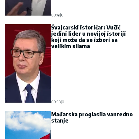
09:41
|
0
Švajcarski istoričar: Vučić
jedini lider u novijoj istoriji
koji može da se izbori sa
velikim silama
09:38
|
0
Mađarska proglasila vanredno
stanje