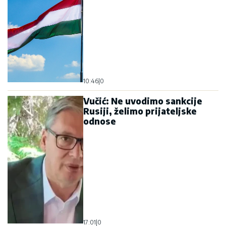
10:46
|
0
Vučić: Ne uvodimo sankcije
Rusiji, želimo prijateljske
odnose
17:01
|
0