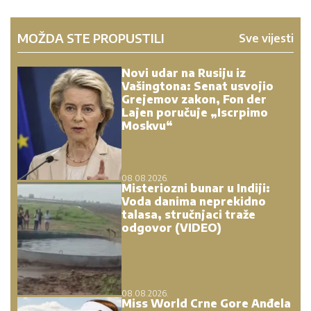
MOŽDA STE PROPUSTILI
Sve vijesti
Novi udar na Rusiju iz
Vašingtona: Senat usvojio
Grejemov zakon, Fon der
Lajen poručuje „Iscrpimo
Moskvu“
08.08.2026.
Misteriozni bunar u Indiji:
Voda danima neprekidno
talasa, stručnjaci traže
odgovor (VIDEO)
08.08.2026.
Miss World Crne Gore Anđela