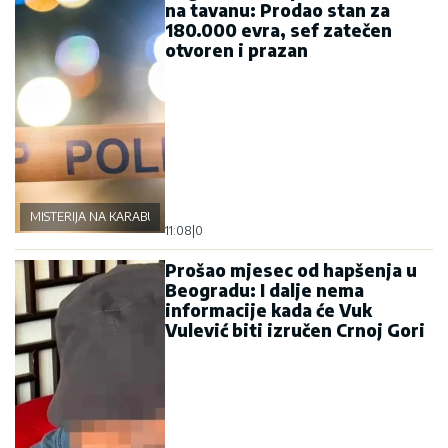
na tavanu: Prodao stan za
180.000 evra, sef zatečen
otvoren i prazan
MISTERIJA NA KARABURMI
11:08
|
0
Prošao mjesec od hapšenja u
Beogradu: I dalje nema
informacije kada će Vuk
Vulević biti izručen Crnoj Gori