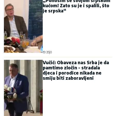
„Ponosim se svojom srpskom
kućom! Zato su je i spalili, što
je srpska“
19:35
|
0
Vučić: Obaveza nas Srba je da
pamtimo zločin - stradala
djeca i porodice nikada ne
smiju biti zaboravljeni