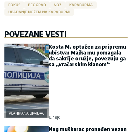
FOKUS
BEOGRAD
NOZ
KARABURMA
UBADANJE NOŽEM NA KARABURMI
POVEZANE VESTI
Kosta M. optužen za pripremu
ubistva: Majka mu pomagala
da sakrije oružje, povezuju ga
sa „vračarskim klanom“
PLANIRANA LIKVIDACIJA U BEOGRADU
12:48
|
0
Nag muškarac pronađen vezan