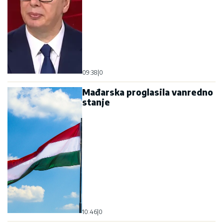
09:38
|
0
Mađarska proglasila vanredno
stanje
10:46
|
0