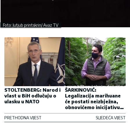
Foto: Jutjub printskrin/ Avaz TV
STOLTENBERG: Narod i
ŠARKINOVIĆ:
vlast u BiH odlučuju o
Legalizacija marihuane
ulasku u NATO
će postati neizbježna,
obnovićemo inicijativu
prema parlamentu i
PRETHODNA VIJEST
SLJEDEĆA VIJEST
Ministarstvu