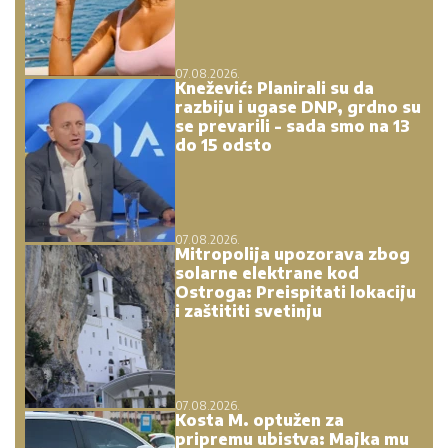
07.08.2026.
Knežević: Planirali su da
razbiju i ugase DNP, grdno su
se prevarili - sada smo na 13
do 15 odsto
07.08.2026.
Mitropolija upozorava zbog
solarne elektrane kod
Ostroga: Preispitati lokaciju
i zaštititi svetinju
07.08.2026.
Kosta M. optužen za
pripremu ubistva: Majka mu