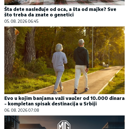
Šta dete nasleđuje od oca, a šta od majke? Sve
što treba da znate o genetici
05. 08. 2026 06:45
Evo u kojim banjama važi vaučer od 10.000 dinara
- kompletan spisak destinacija u Srbiji
06. 08. 2026 07:08