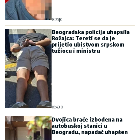
13:25
|
0
Beogradska policija uhapsila
Rožajca: Tereti se da je
prijetio ubistvom srpskom
tužiocu i ministru
16:43
|
0
Dvojica braće izbodena na
autobuskoj stanici u
Beogradu, napadač uhapšen