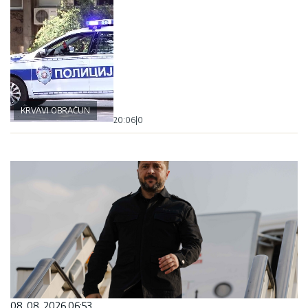
KRVAVI OBRAČUN
20:06
|
0
08. 08. 2026 06:53