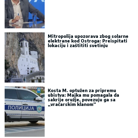
Mitropolija upozorava zbog solarne
elektrane kod Ostroga: Preispitati
lokaciju i zaštititi svetinju
Kosta M. optužen za pripremu
ubistva: Majka mu pomagala da
sakrije oružje, povezuju ga sa
„vračarskim klanom“