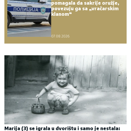
pomagala da sakrije oružje,
povezuju ga sa „vračarskim
klanom“
07.08.2026.
Marija (3) se igrala u dvorištu i samo je nestala: