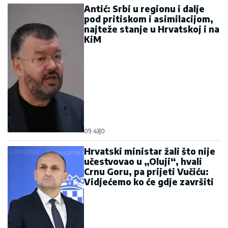
Antić: Srbi u regionu i dalje
pod pritiskom i asimilacijom,
najteže stanje u Hrvatskoj i na
KiM
09:43
|
0
Hrvatski ministar žali što nije
učestvovao u „Oluji“, hvali
Crnu Goru, pa prijeti Vučiću:
Vidjećemo ko će gdje završiti