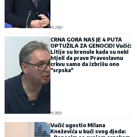
10:28
|
0
CRNA GORA NAS JE 4 PUTA
OPTUŽILA ZA GENOCID! Vučić:
Litije su krenule kada su neki
htjeli da prave Pravoslavnu
crkvu samo da izbrišu ono
"srpska"
19:38
|
0
Vučić ugostio Milana
Kneževića u kući svog djeda: