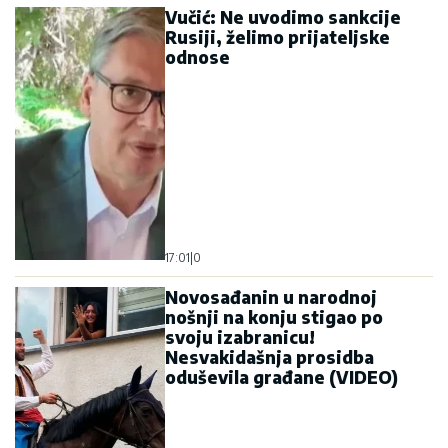
Vučić: Ne uvodimo sankcije
Rusiji, želimo prijateljske
odnose
17:01
|
0
Novosađanin u narodnoj
nošnji na konju stigao po
svoju izabranicu!
Nesvakidašnja prosidba
oduševila građane (VIDEO)