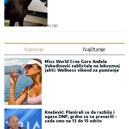
10:23
|
0
Najnovije
Najčitanije
Miss World Crne Gore Anđela
Vukadinović zablistala na luksuznoj
jahti: Wellness vikend za pamćenje
Knežević: Planirali su da razbiju i
ugase DNP, grdno su se prevarili -
sada smo na 13 do 15 odsto