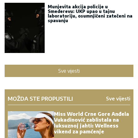
Munjevita akcija policije u
Smederevu: UKP upao u tajnu
laboratoriju, osumnjičeni zatečeni na
spavanju
Sve vijesti
MOŽDA STE PROPUSTILI
Sve vijesti
Miss World Crne Gore Anđela
Vukadinović zablistala na
luksuznoj jahti: Wellness
vikend za pamćenje