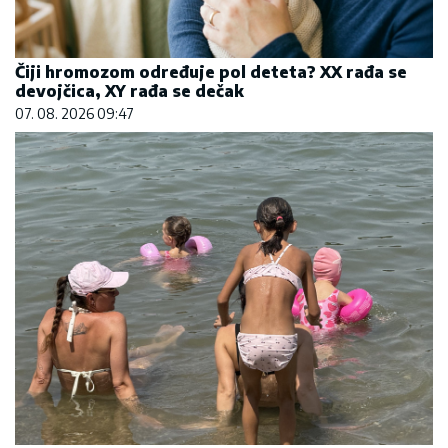
Čiji hromozom određuje pol deteta? XX rađa se
devojčica, XY rađa se dečak
07. 08. 2026 09:47