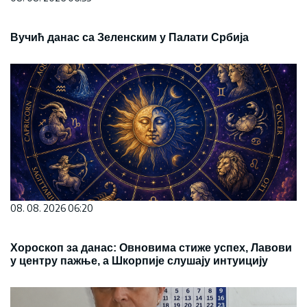
Вучић данас са Зеленским у Палати Србија
08. 08. 2026 06:20
Хороскоп за данас: Овновима стиже успех, Лавови
у центру пажње, а Шкорпије слушају интуицију