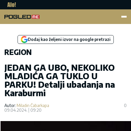
Pogled.me
Dodaj kao željeni izvor na google pretrazi
REGION
JEDAN GA UBO, NEKOLIKO
MLADIĆA GA TUKLO U
PARKU! Detalji ubadanja na
Karaburmi
Autor:
Miladin Čabarkapa
0
09.04.2024.
09:20