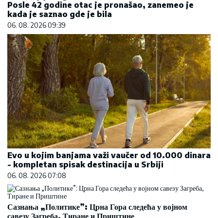
Posle 42 godine otac je pronašao, zanemeo je
kada je saznao gde je bila
06. 08. 2026 09:39
Evo u kojim banjama važi vaučer od 10.000 dinara
- kompletan spisak destinacija u Srbiji
06. 08. 2026 07:08
Сазнања „Политике”: Црна Гора следећа у војном
савезу Загреба, Тиране и Приштине