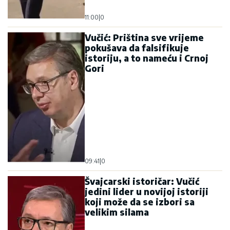
11:00
|
0
Vučić: Priština sve vrijeme
pokušava da falsifikuje
istoriju, a to nameću i Crnoj
Gori
09:41
|
0
Švajcarski istoričar: Vučić
jedini lider u novijoj istoriji
koji može da se izbori sa
velikim silama