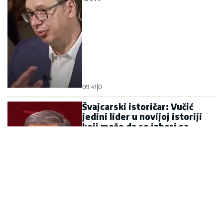
09:41
|
0
Švajcarski istoričar: Vučić
jedini lider u novijoj istoriji
koji može da se izbori sa
velikim silama