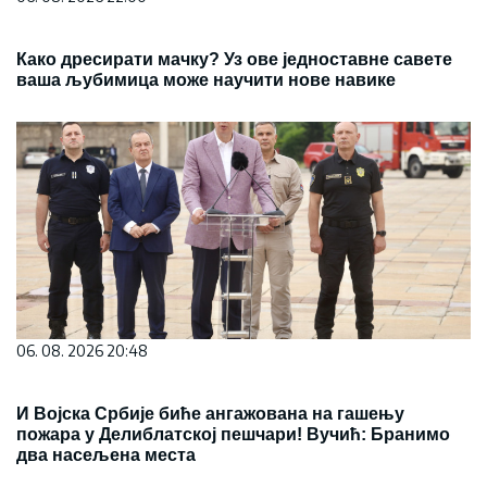
Како дресирати мачку? Уз ове једноставне савете
ваша љубимица може научити нове навике
06. 08. 2026 20:48
И Војска Србије биће ангажована на гашењу
пожара у Делиблатској пешчари! Вучић: Бранимо
два насељена места