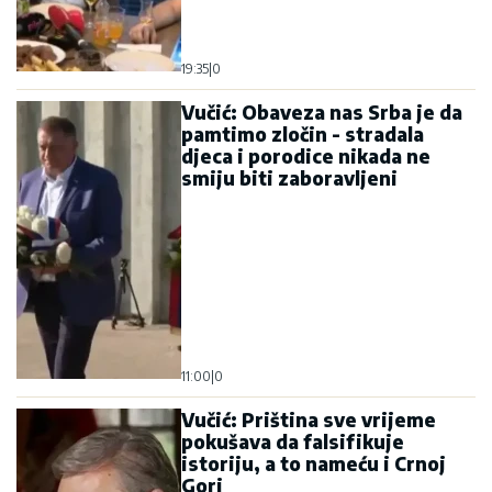
19:35
|
0
Vučić: Obaveza nas Srba je da
pamtimo zločin - stradala
djeca i porodice nikada ne
smiju biti zaboravljeni
11:00
|
0
Vučić: Priština sve vrijeme
pokušava da falsifikuje
istoriju, a to nameću i Crnoj
Gori