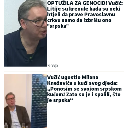
OPTUŽILA ZA GENOCID! Vučić:
Litije su krenule kada su neki
htjeli da prave Pravoslavnu
crkvu samo da izbrišu ono
"srpska"
19:38
|
0
Vučić ugostio Milana
Kneževića u kući svog djeda:
„Ponosim se svojom srpskom
kućom! Zato su je i spalili, što
je srpska“