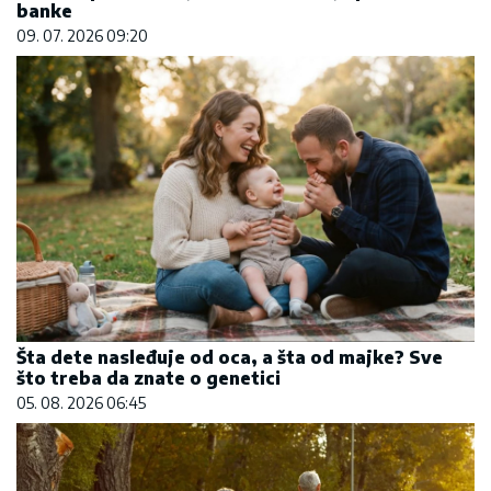
banke
09. 07. 2026 09:20
Šta dete nasleđuje od oca, a šta od majke? Sve
što treba da znate o genetici
05. 08. 2026 06:45