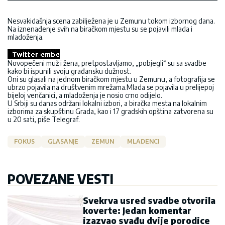
Nesvakidašnja scena zabilježena je u Zemunu tokom izbornog dana.
Na iznenađenje svih na biračkom mjestu su se pojavili mlada i
mladoženja.
Novopečeni muž i žena, pretpostavljamo, „pobjegli“ su sa svadbe
kako bi ispunili svoju građansku dužnost.
Oni su glasali na jednom biračkom mjestu u Zemunu, a fotografija se
ubrzo pojavila na društvenim mrežama.Mlada se pojavila u prelijepoj
bijeloj venčanici, a mladoženja je nosio crno odijelo.
U Srbiji su danas održani lokalni izbori, a biračka mesta na lokalnim
izborima za skupštinu Grada, kao i 17 gradskih opština zatvorena su
u 20 sati, piše Telegraf.
FOKUS
GLASANJE
ZEMUN
MLADENCI
POVEZANE VESTI
Svekrva usred svadbe otvorila
koverte: Jedan komentar
izazvao svađu dvije porodice