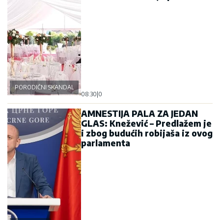
PORODIČNI SKANDAL
08:30
|
0
AMNESTIJA PALA ZA JEDAN
GLAS: Knežević – Predlažem je
i zbog budućih robijaša iz ovog
parlamenta