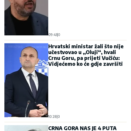
09:43
|
0
Hrvatski ministar žali što nije
učestvovao u „Oluji“, hvali
Crnu Goru, pa prijeti Vučiću:
Vidjećemo ko će gdje završiti
10:28
|
0
CRNA GORA NAS JE 4 PUTA