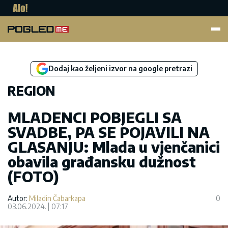
Pogled.me
Dodaj kao željeni izvor na google pretrazi
REGION
MLADENCI POBJEGLI SA
SVADBE, PA SE POJAVILI NA
GLASANJU: Mlada u vjenčanici
obavila građansku dužnost
(FOTO)
Autor:
Miladin Čabarkapa
0
03.06.2024.
07:17