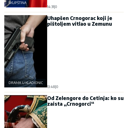
SKUPŠTINA
14:31
|
0
Uhapšen Crnogorac koji je
pištoljem vitlao u Zemunu
DRAMA U KLADIONICI
13:48
|
0
Od Zelengore do Cetinja: ko su
zaista „Crnogorci“