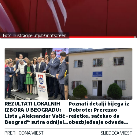
Foto: Ilustracija-jutjub/printscreen
REZULTATI LOKALNIH
Poznati detalji bijega iz
IZBORA U BEOGRADU:
Dobrote: Prerezao
Lista „Aleksandar Vučić –
rešetke, sačekao da
Beograd“ sutra odnijela
obezbjeđenje odvede
ubjedljivu pobjedu
grupu u teretanu, pa
PRETHODNA VIJEST
SLJEDEĆA VIJEST
nestao