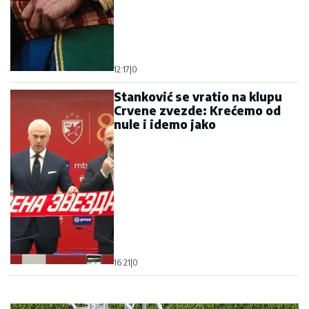
12:17
|
0
Stanković se vratio na klupu
Crvene zvezde: Krećemo od
nule i idemo jako
16:21
|
0