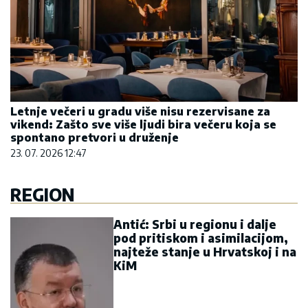
Letnje večeri u gradu više nisu rezervisane za
vikend: Zašto sve više ljudi bira večeru koja se
spontano pretvori u druženje
23. 07. 2026 12:47
REGION
Antić: Srbi u regionu i dalje
pod pritiskom i asimilacijom,
najteže stanje u Hrvatskoj i na
KiM