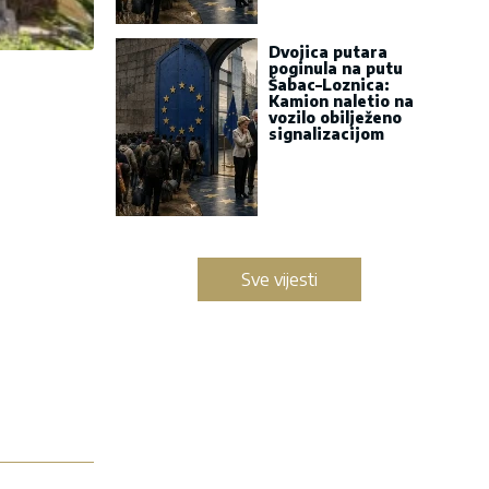
Dvojica putara
poginula na putu
Šabac–Loznica:
Kamion naletio na
vozilo obilježeno
signalizacijom
Sve vijesti