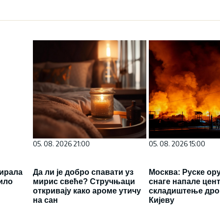
05. 08. 2026 21:00
05. 08. 2026 15:00
ирала
Да ли је добро спавати уз
Москва: Руске ор
ило
мирис свеће? Стручњаци
снаге напале цент
откривају како ароме утичу
складиштење дро
на сан
Кијеву