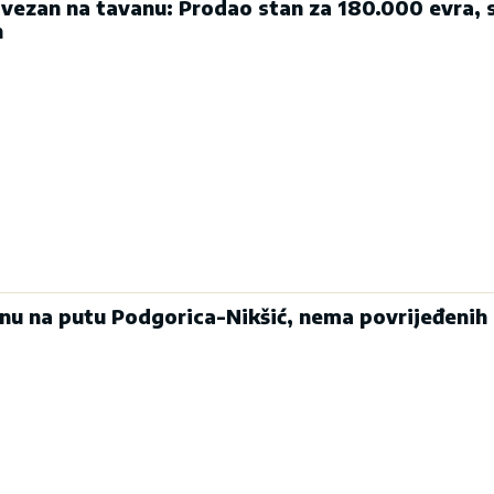
ezan na tavanu: Prodao stan za 180.000 evra, 
n
enu na putu Podgorica-Nikšić, nema povrijeđenih