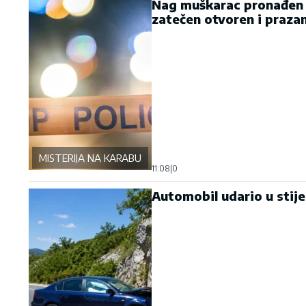
Nag muškarac pronađen v
zatečen otvoren i praza
MISTERIJA NA KARABURMI
11:08
|
0
Automobil udario u stij