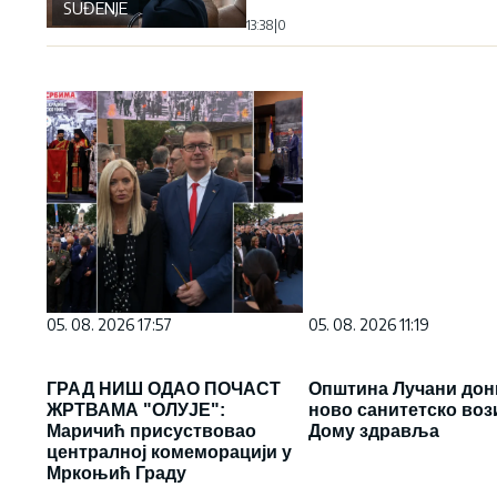
SUĐENJE
13:38
|
0
05. 08. 2026 17:57
05. 08. 2026 11:19
ГРАД НИШ ОДАО ПОЧАСТ
Општина Лучани дон
ЖРТВАМА "ОЛУЈЕ":
ново санитетско воз
Маричић присуствовао
Дому здравља
централној комеморацији у
Мркоњић Граду