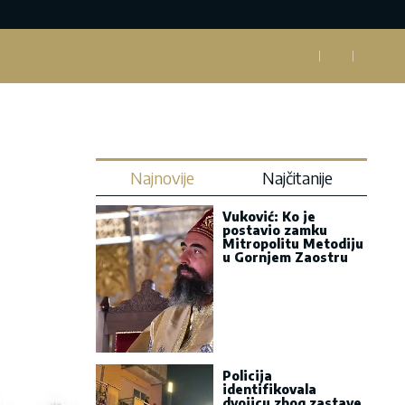
Najnovije
Najčitanije
Vuković: Ko je
postavio zamku
Mitropolitu Metodiju
u Gornjem Zaostru
Policija
identifikovala
dvojicu zbog zastave