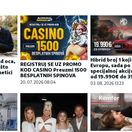
Hibrid broj 1 koj
od oca,
REGISTRUJ SE UZ PROMO
Evropu, sada po
 što
KOD CASINO Preuzmi 1500
specijalnoj akcij
etici
BESPLATNIH SPINOVA
od 19.990€ do 31
20. 07. 2026 08:04
03. 08. 2026 13:23