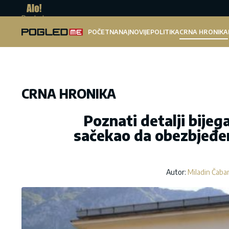
Pogled.me
POČETNA
NAJNOVIJE
POLITIKA
CRNA HRONIKA
CRNA HRONIKA
Poznati detalji bijeg
sačekao da obezbjeđen
Autor:
Miladin Čaba