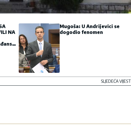
SA
Mugoša: U Andrijevici se
ILI NA
dogodio fenomen
rađansku
SLJEDEĆA VIJEST