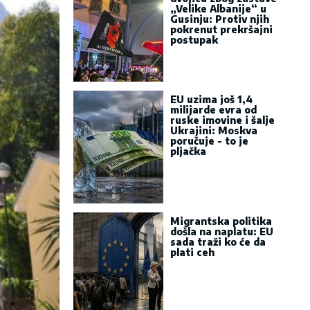
„Velike Albanije“ u
Gusinju: Protiv njih
pokrenut prekršajni
postupak
EU uzima još 1,4
milijarde evra od
ruske imovine i šalje
Ukrajini: Moskva
poručuje - to je
pljačka
Migrantska politika
došla na naplatu: EU
sada traži ko će da
plati ceh