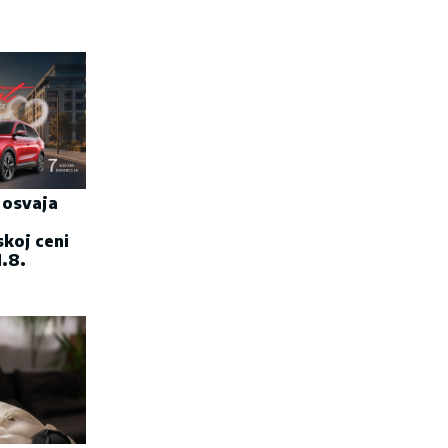
i osvaja
skoj ceni
.8.