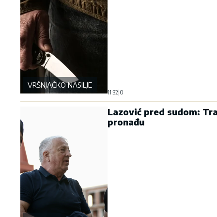
VRŠNJAČKO NASILJE
11:32
|
0
Lazović pred sudom: Traž
pronađu