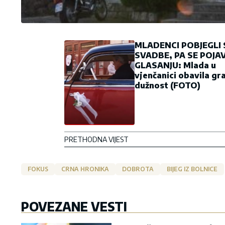
MLADENCI POBJEGLI 
SVADBE, PA SE POJAV
GLASANJU: Mlada u
vjenčanici obavila g
dužnost (FOTO)
PRETHODNA VIJEST
FOKUS
CRNA HRONIKA
DOBROTA
BIJEG IZ BOLNICE
POVEZANE VESTI