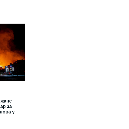
ужане
ар за
нова у