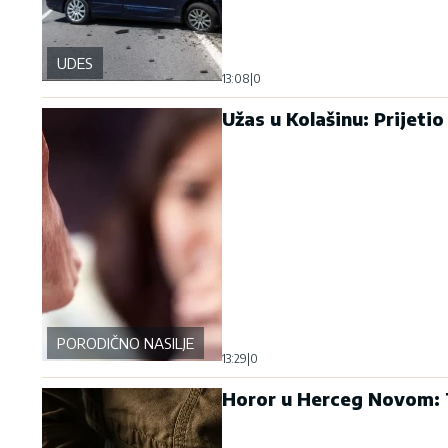
UDES
13:08
|
0
Užas u Kolašinu: Prijetio 
PORODIČNO NASILJE
13:29
|
0
Horor u Herceg Novom: T