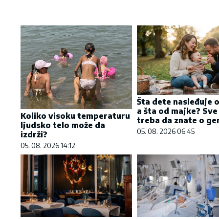
Šta dete nasleđuje 
a šta od majke? Sve
Koliko visoku temperaturu
treba da znate o gen
ljudsko telo može da
05. 08. 2026 06:45
izdrži?
05. 08. 2026 14:12