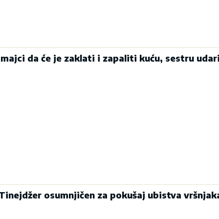
majci da će je zaklati i zapaliti kuću, sestru udari
inejdžer osumnjičen za pokušaj ubistva vršnjak