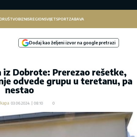
DRUŠTVO
BIZNIS
REGION
SVIJET
SPORT
ZABAVA
Dodaj kao željeni izvor na google pretrazi
a iz Dobrote: Prerezao rešetke,
je odvede grupu u teretanu, pa
nestao
rkapa
03.06.2024.
08:10
0