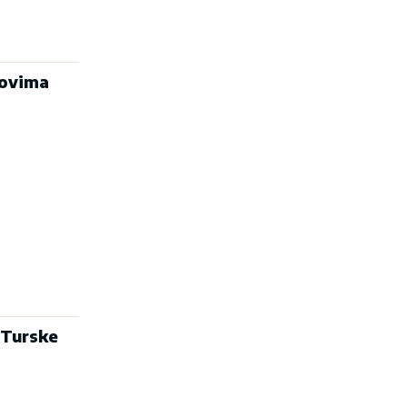
novima
n Turske