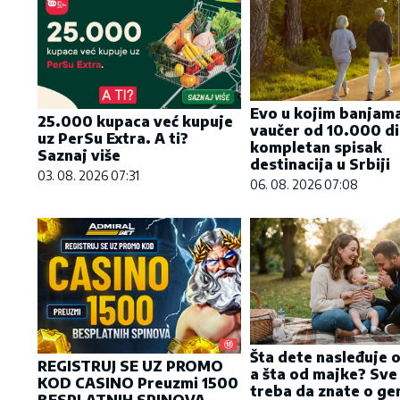
Evo u kojim banjama
25.000 kupaca već kupuje
vaučer od 10.000 di
uz PerSu Extra. A ti?
kompletan spisak
Saznaj više
destinacija u Srbiji
03. 08. 2026 07:31
06. 08. 2026 07:08
Šta dete nasleđuje 
REGISTRUJ SE UZ PROMO
a šta od majke? Sve
KOD CASINO Preuzmi 1500
treba da znate o gen
BESPLATNIH SPINOVA