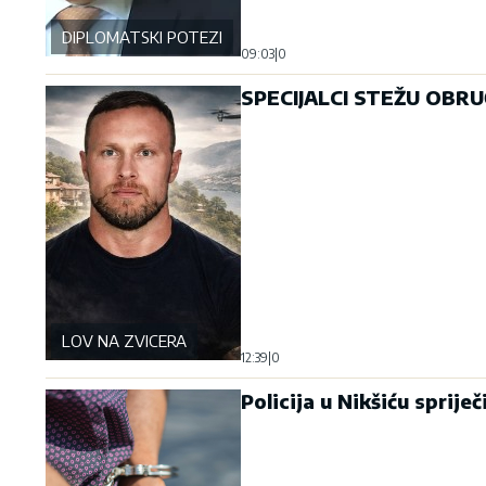
DIPLOMATSKI POTEZI
09:03
|
0
SPECIJALCI STEŽU OBRUČ!
LOV NA ZVICERA
12:39
|
0
Policija u Nikšiću sprij