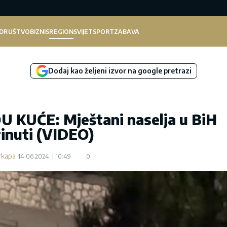
DRUŠTVO
BIZNIS
REGION
SVIJET
SPORT
ZABAVA
Dodaj kao željeni izvor na google pretrazi
KUĆE: Mještani naselja u BiH
inuti (VIDEO)
rkapa
14.06.2024.
10:49
0