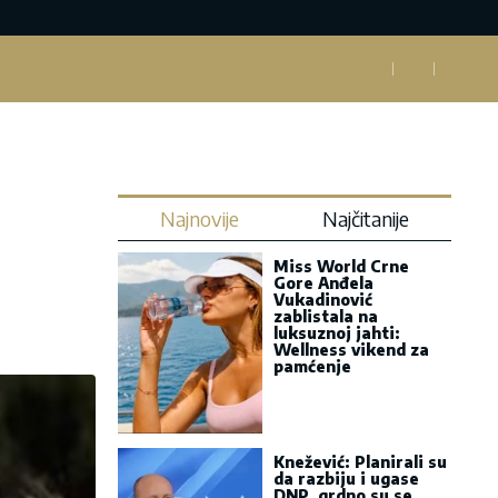
Najnovije
Najčitanije
Miss World Crne
Gore Anđela
Vukadinović
zablistala na
luksuznoj jahti:
Wellness vikend za
pamćenje
Knežević: Planirali su
da razbiju i ugase
DNP, grdno su se