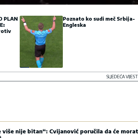
IO PLAN
Poznato ko sudi meč Srbija-
E:
Engleska
otiv
SLJEDEĆA VIJEST
 više nije bitan“: Cvijanović poručila da će morat
t