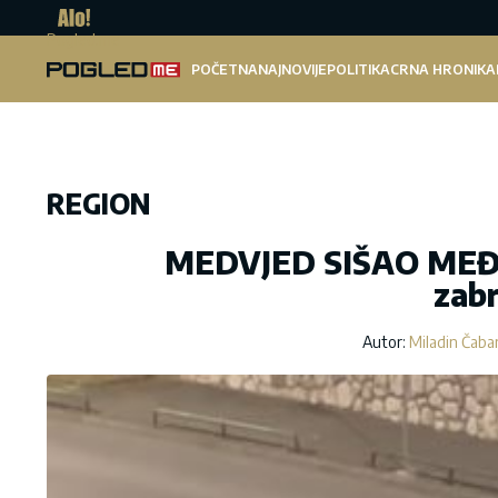
Pogled.me
POČETNA
NAJNOVIJE
POLITIKA
CRNA HRONIKA
REGION
MEDVJED SIŠAO MEĐU 
zabr
Autor:
Miladin Čaba