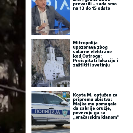
prevarili - sada smo
na 13 do 15 odsto
Mitropolija
upozorava zbog
solarne elektrane
kod Ostroga:
Preispitati lokaciju i
zaštititi svetinju
Kosta M. optužen za
pripremu ubistva:
Majka mu pomagala
da sakrije oružje,
povezuju ga sa
„vračarskim klanom“