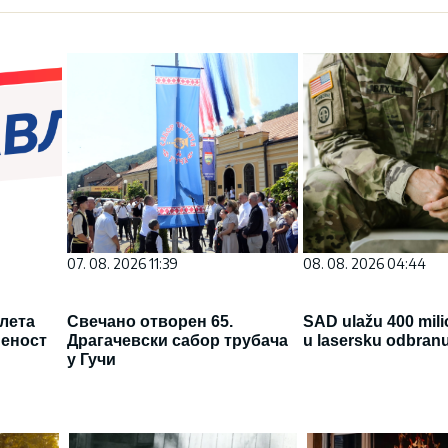
07. 08. 2026 11:39
08. 08. 2026 04:44
 лета
Свечано отворен 65.
SAD ulažu 400 mili
ћеност
Драгачевски сабор трубача
u lasersku odbran
у Гучи