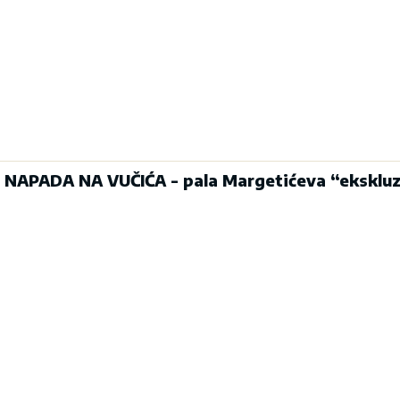
I NAPADA NA VUČIĆA - pala Margetićeva “eksklu