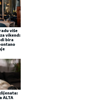
radu više
 za vikend:
udi bira
spontano
nje
lijenata:
ta ALTA