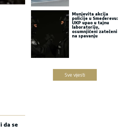
Munjevita akcija
policije u Smederevu:
UKP upao u tajnu
laboratoriju,
osumnjičeni zatečeni
na spavanju
Sve vijesti
i da se