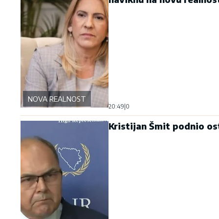
NOVA REALNOST
20:49
|
0
Kristijan Šmit podnio os