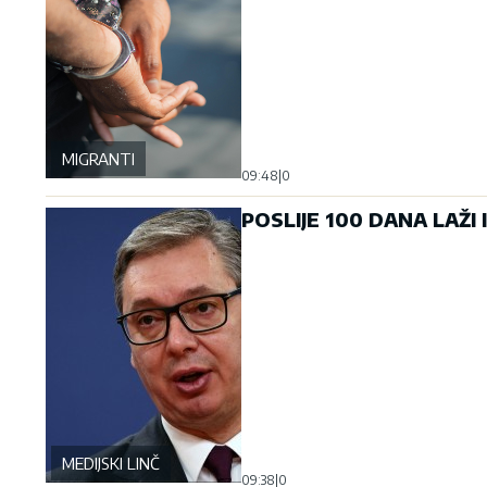
MIGRANTI
09:48
|
0
POSLIJE 100 DANA LAŽI 
MEDIJSKI LINČ
09:38
|
0