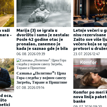
 važi
Marija (3) se igrala u
Letnje večeri u g
nara -
dvorištu i samo je nestala:
nisu rezervisane
Posle 42 godine otac je
Zašto sve više lj
pronašao, zanemeo je
večeru koja se 
kada je saznao gde je bila
pretvori u druže
06. 08. 2026 09:39
23. 07. 2026 12:47
Сазнања „Политике”: Црна
Гора следећа у војном савезу
Загреба, Тиране и Приштине
07. 08. 2026 09:14
Komfor po meri k
od oca,
nova linija pake
 što
banke
etici
09. 07. 2026 09:20