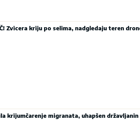
 Zvicera kriju po selima, nadgledaju teren dro
ečila krijumčarenje migranata, uhapšen državljani