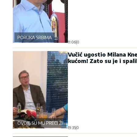
PORUKA SRBIMA
11:06
|
0
Vučić ugostio Milana Kn
kućom! Zato su je i spali
OVDJE SU MU PRECI ŽIVJELI
19:35
|
0