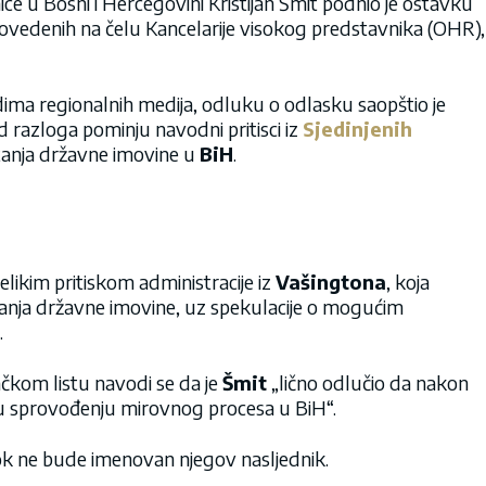
e u Bosni i Hercegovini Kristijan Šmit podnio je ostavku
ovedenih na čelu Kancelarije visokog predstavnika (OHR),
ima regionalnih medija, odluku o odlasku saopštio je
d razloga pominju navodni pritisci iz
Sjedinjenih
tanja državne imovine u
BiH
.
likim pritiskom administracije iz
Vašingtona
, koja
tanja državne imovine, uz spekulacije o mogućim
.
čkom listu navodi se da je
Šmit
„lično odlučio da nakon
u sprovođenju mirovnog procesa u BiH“.
dok ne bude imenovan njegov nasljednik.