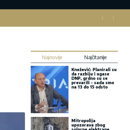
Najnovije
Najčitanije
Knežević: Planirali su
da razbiju i ugase
DNP, grdno su se
prevarili - sada smo
na 13 do 15 odsto
Mitropolija
upozorava zbog
solarne elektrane