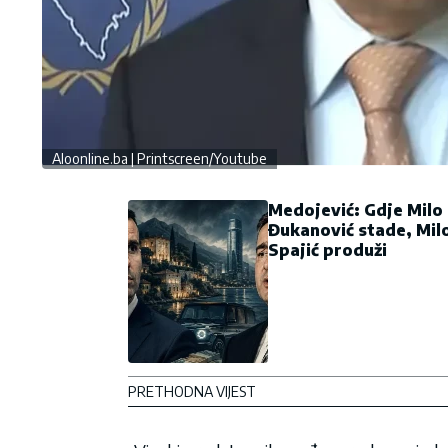
Aloonline.ba | Printscreen/Youtube
Medojević: Gdje Milo
Đukanović stade, Mil
Spajić produži
PRETHODNA VIJEST