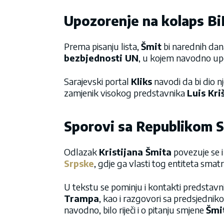
Upozorenje na kolaps B
Prema pisanju lista,
Šmit
bi narednih dan
bezbjednosti UN
, u kojem navodno upo
Sarajevski portal
Kliks
navodi da bi dio 
zamjenik visokog predstavnika
Luis Kri
Sporovi sa Republikom 
Odlazak
Kristijana Šmita
povezuje se i
Srpske
, gdje ga vlasti tog entiteta sma
U tekstu se pominju i kontakti predstav
Trampa
, kao i razgovori sa predsjedni
navodno, bilo riječi i o pitanju smjene
Šmi