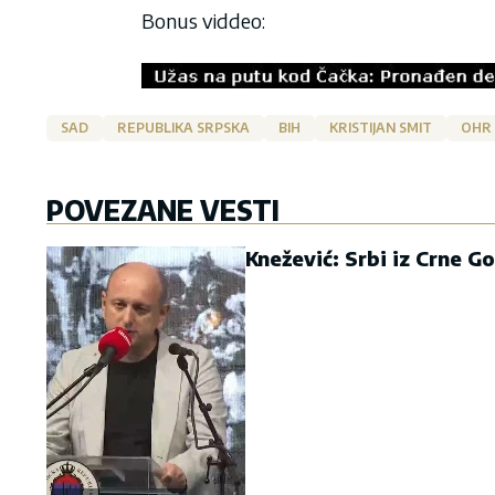
Bonus viddeo:
SAD
REPUBLIKA SRPSKA
BIH
KRISTIJAN SMIT
OHR
POVEZANE VESTI
Knežević: Srbi iz Crne G