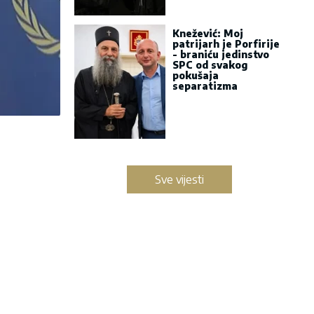
Knežević: Moj
patrijarh je Porfirije
- braniću jedinstvo
SPC od svakog
pokušaja
separatizma
Sve vijesti