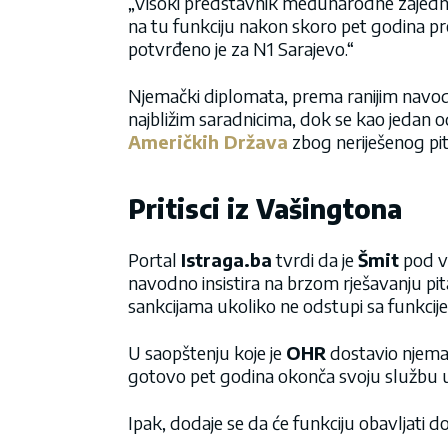
„Visoki predstavnik međunarodne zajednic
na tu funkciju nakon skoro pet godina pr
potvrđeno je za N1 Sarajevo.“
Njemački diplomata, prema ranijim navod
najbližim saradnicima, dok se kao jedan o
Američkih Država
zbog neriješenog pi
Pritisci iz Vašingtona
Portal
Istraga.ba
tvrdi da je
Šmit
pod ve
navodno insistira na brzom rješavanju pi
sankcijama ukoliko ne odstupi sa funkcije
U saopštenju koje je
OHR
dostavio njema
gotovo pet godina okonča svoju službu 
Ipak, dodaje se da će funkciju obavljati 