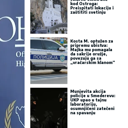
kod Ostroga:
Preispitati lokaciju i
zaštititi svetinju
Kosta M. optužen za
pripremu ubistva:
Majka mu pomagala
da sakrije oružje,
povezuju ga sa
„vračarskim klanom“
Munjevita akcija
policije u Smederevu:
UKP upao u tajnu
laboratoriju,
osumnjičeni zatečeni
na spavanju