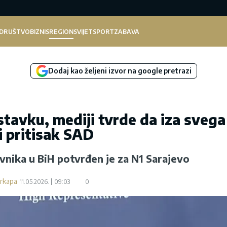
DRUŠTVO
BIZNIS
REGION
SVIJET
SPORT
ZABAVA
Dodaj kao željeni izvor na google pretrazi
stavku, mediji tvrde da iza svega
i pritisak SAD
nika u BiH potvrđen je za N1 Sarajevo
arkapa
11.05.2026.
09:03
0