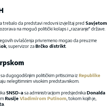
iH
a trebalo da predstavi redovni izvještaj pred
Savjetom
zorava na mogući politički kolaps i „razaranje“ države.
njegovih ovlašćenja privremeno mogao da preuzme
šok
, supervizor za
Brčko distrikt
.
Srpskom
 sa dugogodišnjim političkim pritiscima iz
Republike
traju nelegitimnim visokim predstavnikom.
nika
SNSD-a
sa administracijom predsjednika
Donalda
kom
Rusije
Vladimirom Putinom
, tokom kojih je,
ta
.