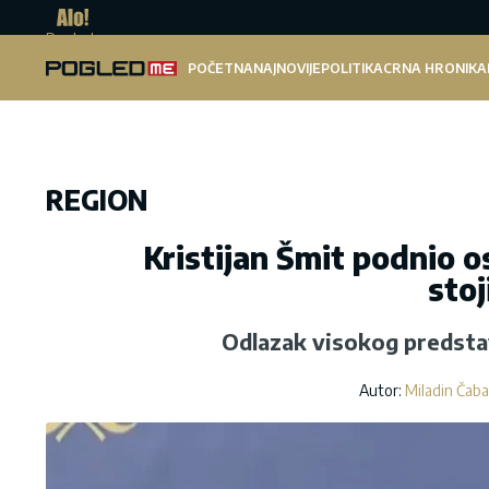
Pogled.me
POČETNA
NAJNOVIJE
POLITIKA
CRNA HRONIKA
REGION
Kristijan Šmit podnio o
stoj
Odlazak visokog predstav
Autor:
Miladin Čab