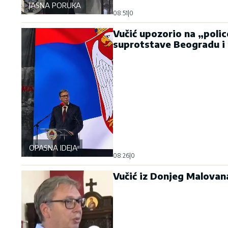
JASNA PORUKA
08:51
|
0
Vučić upozorio na „polic
suprotstave Beogradu i 
OPASNA IDEJA
08:26
|
0
Vučić iz Donjeg Malovana