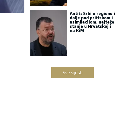
Antić: Srbi u regionu i
dalje pod pritiskom i
asimilacijom, najteže
stanje u Hrvatskoj i
na KiM
Sve vijesti