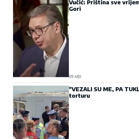
Vučić: Priština sve vrije
Gori
09:41
|
0
"VEZALI SU ME, PA TUKLI
torturu