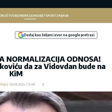
DRUŠTVO
BIZNIS
REGION
SVIJET
SPORT
ZABAVA
Dodaj kao željeni izvor na google pretrazi
MA NORMALIZACIJA ODNOSA!
tkoviću da za Vidovdan bude na
KiM
rkapa
26.06.2024.
11:49
0