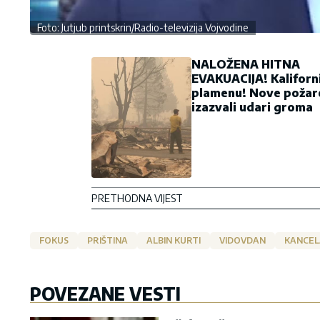
Foto: Jutjub printskrin/Radio-televizija Vojvodine
NALOŽENA HITNA
EVAKUACIJA! Kaliforni
plamenu! Nove požar
izazvali udari groma
PRETHODNA VIJEST
FOKUS
PRIŠTINA
ALBIN KURTI
VIDOVDAN
KANCEL
POVEZANE VESTI