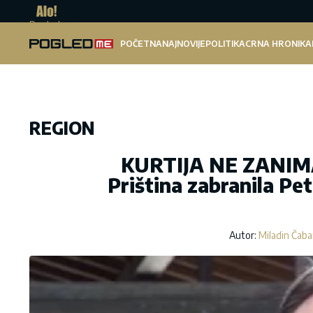
Pogled.me
POČETNA
NAJNOVIJE
POLITIKA
CRNA HRONIKA
REGION
KURTIJA NE ZANI
Priština zabranila Pe
Autor:
Miladin Čaba