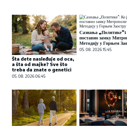
Сазнања „Политике”: 
поставио замку Митро
Методију у Горњем За
05. 08. 2026 15:45
Šta dete nasleđuje od oca,
a šta od majke? Sve što
treba da znate o genetici
05. 08. 2026 06:45