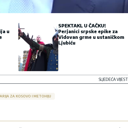
SPEKTAKL U ČAČKU!
ja u
Perjanici srpske epike za
e
Vidovan grme u ustaničkom
Ljubiću
SLJEDEĆA VIJEST
ARIJA ZA KOSOVO I METOHIJU