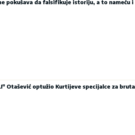
me pokušava da falsifikuje istoriju, a to nameću i
" Otašević optužio Kurtijeve specijalce za bruta