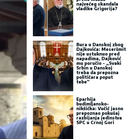
najvećeg skandala
vladike Grigorija?
Bura u Danskoj zbog
Dajkovića: Meseršmit
nije ustuknuo pred
napadima, Dajković
mu poručio - „Svaki
Srbin u Danskoj
treba da prepozna
političara poput
tebe“
Eparhija
budimljansko-
nikšićka: Vučić jasno
prepoznao pokušaj
razbijanja jedinstva
SPC u Crnoj Gori