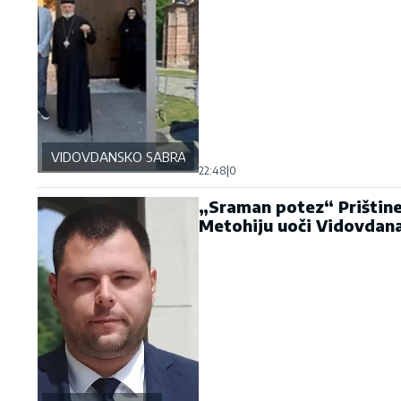
VIDOVDANSKO SABRANJE
22:48
|
0
„Sraman potez“ Prištine
Metohiju uoči Vidovdan