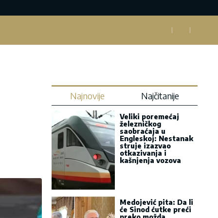
Najnovije
Najčitanije
Veliki poremećaj
železničkog
saobraćaja u
Engleskoj: Nestanak
struje izazvao
otkazivanja i
kašnjenja vozova
Medojević pita: Da li
će Sinod ćutke preći
preko možda