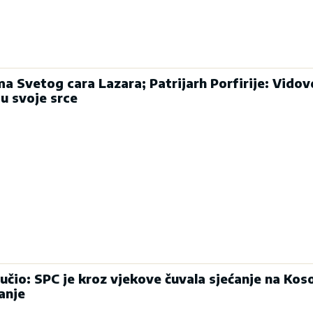
a Svetog cara Lazara; Patrijarh Porfirije: Vido
u svoje srce
učio: SPC je kroz vjekove čuvala sjećanje na Koso
anje