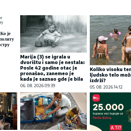
Ко је
политу
остру
Marija (3) se igrala u
dvorištu i samo je nestala:
Posle 42 godine otac je
Koliko visoku t
pronašao, zanemeo je
ljudsko telo mož
kada je saznao gde je bila
izdrži?
06. 08. 2026 09:39
05. 08. 2026 14:12