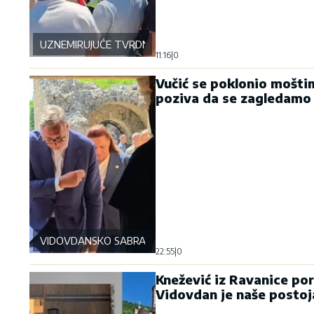
UZNEMIRUJUĆE TVRDNJE
11:16
|
0
Vučić se poklonio moštim
poziva da se zagledamo 
VIDOVDANSKO SABRANJE
22:55
|
0
Knežević iz Ravanice por
Vidovdan je naše postoj