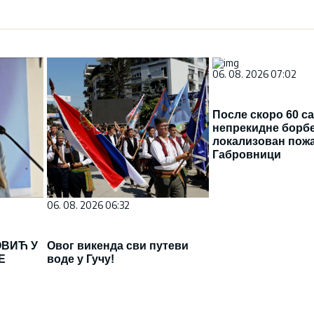
06. 08. 2026 07:02
После скоро 60 с
непрекидне борб
локализован пожа
Габровници
06. 08. 2026 06:32
ВИЋ У
Овог викенда сви путеви
Е
воде у Гучу!