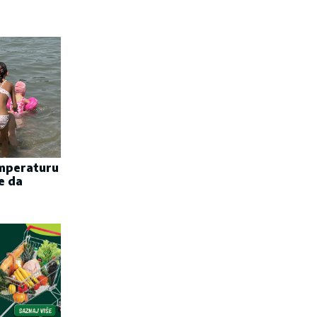
emperaturu
e da