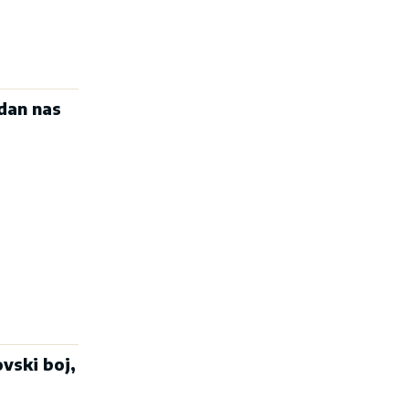
vdan nas
vski boj,