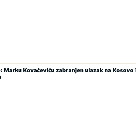
: Marku Kovačeviću zabranjen ulazak na Kosovo 
a