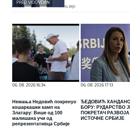
PRED VIDOVDAN
14:39
|
0
06. 08. 2026 16:34
06. 08. 2026 17:13
Немања Недовић покренуо
ЂЕДОВИЋ ХАНДАНО
кошаркашки камп на
БОРУ: РУДАРСТВО Ј
Златару: Више од 100
ПОКРЕТАЧ РАЗВОЈА
малишана учи од
ИСТОЧНЕ СРБИЈЕ
репрезентативца Србије