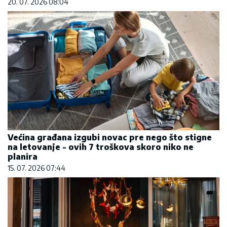
20. 07. 2026 08:04
Većina građana izgubi novac pre nego što stigne
na letovanje - ovih 7 troškova skoro niko ne
planira
15. 07. 2026 07:44