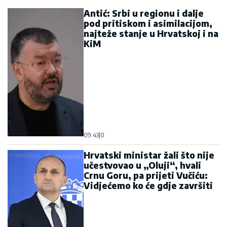
Antić: Srbi u regionu i dalje
pod pritiskom i asimilacijom,
najteže stanje u Hrvatskoj i na
KiM
09:43
|
0
Hrvatski ministar žali što nije
učestvovao u „Oluji“, hvali
Crnu Goru, pa prijeti Vučiću:
Vidjećemo ko će gdje završiti