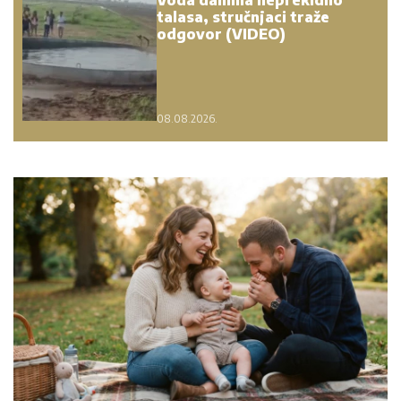
Voda danima neprekidno
talasa, stručnjaci traže
odgovor (VIDEO)
08.08.2026.