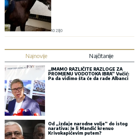
10:23
|
0
Najnovije
Najčitanije
„IMAMO RAZLIČITE RAZLOGE ZA
PROMJENU VODOTOKA IBRA“ Vučić:
Pa da vidimo šta će da rade Albanci
Od „izdaje narodne volje“ do istog
narativa: Je li Mandić krenuo
Krivokapićevim putem?