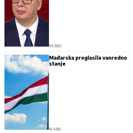
09:38
|
0
Mađarska proglasila vanredno
stanje
10:46
|
0