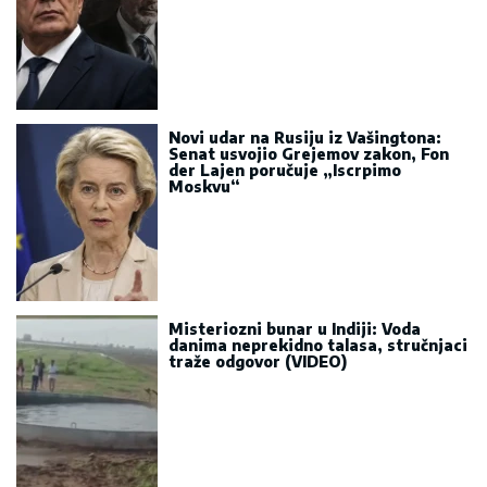
Novi udar na Rusiju iz Vašingtona:
Senat usvojio Grejemov zakon, Fon
der Lajen poručuje „Iscrpimo
Moskvu“
Misteriozni bunar u Indiji: Voda
danima neprekidno talasa, stručnjaci
traže odgovor (VIDEO)