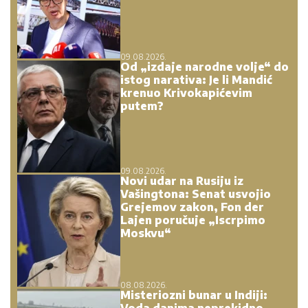
09.08.2026.
Od „izdaje narodne volje“ do
istog narativa: Je li Mandić
krenuo Krivokapićevim
putem?
09.08.2026.
Novi udar na Rusiju iz
Vašingtona: Senat usvojio
Grejemov zakon, Fon der
Lajen poručuje „Iscrpimo
Moskvu“
08.08.2026.
Misteriozni bunar u Indiji: