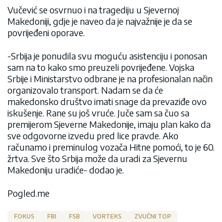
Vučević se osvrnuo i na tragediju u Sjevernoj
Makedoniji, gdje je naveo da je najvažnije je da se
povrijeđeni oporave.
-Srbija je ponudila svu moguću asistenciju i ponosan
sam na to kako smo preuzeli povrijeđene. Vojska
Srbije i Ministarstvo odbrane je na profesionalan način
organizovalo transport. Nadam se da će
makedonsko društvo imati snage da prevaziđe ovo
iskušenje. Rane su još vruće. Juče sam sa čuo sa
premijerom Sjeverne Makedonije, imaju plan kako da
sve odgovorne izvedu pred lice pravde. Ako
računamo i preminulog vozača Hitne pomoći, to je 60.
žrtva. Sve što Srbija može da uradi za Sjevernu
Makedoniju uradiće- dodao je.
Pogled.me
FOKUS
FBI
FSB
VORTEKS
ZVUČNI TOP