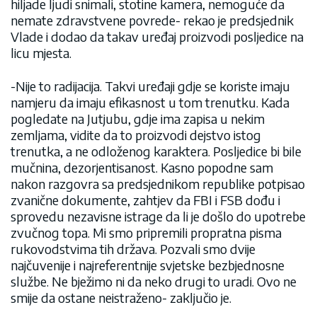
hiljade ljudi snimali, stotine kamera, nemoguće da
nemate zdravstvene povrede- rekao je predsjednik
Vlade i dodao da takav uređaj proizvodi posljedice na
licu mjesta.
-Nije to radijacija. Takvi uređaji gdje se koriste imaju
namjeru da imaju efikasnost u tom trenutku. Kada
pogledate na Jutjubu, gdje ima zapisa u nekim
zemljama, vidite da to proizvodi dejstvo istog
trenutka, a ne odloženog karaktera. Posljedice bi bile
mučnina, dezorjentisanost. Kasno popodne sam
nakon razgovra sa predsjednikom republike potpisao
zvanične dokumente, zahtjev da FBI i FSB dođu i
sprovedu nezavisne istrage da li je došlo do upotrebe
zvučnog topa. Mi smo pripremili propratna pisma
rukovodstvima tih država. Pozvali smo dvije
najčuvenije i najreferentnije svjetske bezbjednosne
službe. Ne bježimo ni da neko drugi to uradi. Ovo ne
smije da ostane neistraženo- zaključio je.