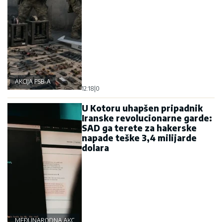
AKCIJA FSB-A
12:18
|
0
U Kotoru uhapšen pripadnik
Iranske revolucionarne garde:
SAD ga terete za hakerske
napade teške 3,4 milijarde
dolara
MEĐUNARODNA AKCIJA