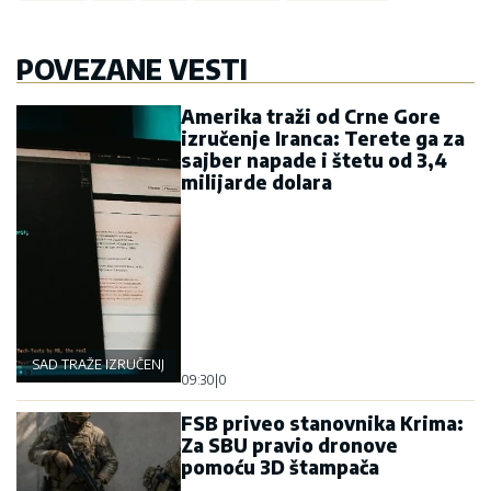
POVEZANE VESTI
Amerika traži od Crne Gore
izručenje Iranca: Terete ga za
sajber napade i štetu od 3,4
milijarde dolara
SAD TRAŽE IZRUČENJE
09:30
|
0
FSB priveo stanovnika Krima:
Za SBU pravio dronove
pomoću 3D štampača