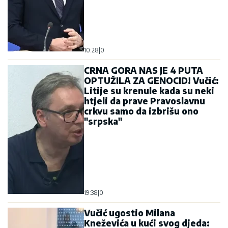
10:28
|
0
CRNA GORA NAS JE 4 PUTA
OPTUŽILA ZA GENOCID! Vučić:
Litije su krenule kada su neki
htjeli da prave Pravoslavnu
crkvu samo da izbrišu ono
"srpska"
19:38
|
0
Vučić ugostio Milana
Kneževića u kući svog djeda: