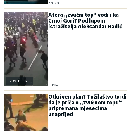
21:03
|
0
Afera „zvučni top“ vodi i ka
Crnoj Gori? Pod lupom
istražitelja Aleksandar Radić
NOVI DETALJI
08:04
|
0
Otkriven plan? Tužilaštvo tvrdi
da je priča o „zvučnom topu“
pripremana mjesecima
unaprijed