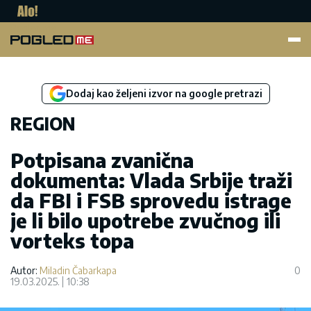
Pogled.me
Dodaj kao željeni izvor na google pretrazi
REGION
Potpisana zvanična
dokumenta: Vlada Srbije traži
da FBI i FSB sprovedu istrage
je li bilo upotrebe zvučnog ili
vorteks topa
Autor:
Miladin Čabarkapa
0
19.03.2025.
10:38