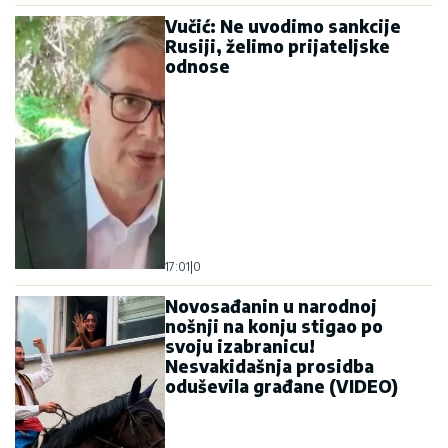
Vučić: Ne uvodimo sankcije
Rusiji, želimo prijateljske
odnose
17:01
|
0
Novosađanin u narodnoj
nošnji na konju stigao po
svoju izabranicu!
Nesvakidašnja prosidba
oduševila građane (VIDEO)