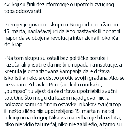
svi koji su širili dezinformacije o upotrebi zvučnog
topa odgovarati.
Premijer je govorio i skupu u Beogradu, održanom
15. marta, naglašavajući da je to nastavak ili dodatni
napor da se obojena revolucija intenzivira ili okonča
do kraja.
-Na tom skupu su ostali bez političke poruke i
razočarali prisutne da nije bilo napada na institucije, a
krenula je organizovana kampanja da je država
iskoristila neko sredstvo protiv svojih građana. Ako se
ne varam, Zdravko Ponoš je, kako oni kažu,
„pumpao“ tu vijest da će država upotrijebiti zvučni
top. Ono što mogu da kažem najodgovornije, a
pokazao sam i sa činom ostavke, nikakav zvučni top
ili nešto slično nije upotrebljeno 15. marta ni na toj
lokaciji ni na drugoj. Nikakva naredba nije bila izdata,
niko nije vidio taj uređaj, niko nije zabilježio, a tamo su