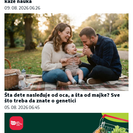
kaže nauka
09. 08. 2026 06:26
Šta dete nasleđuje od oca, a šta od majke? Sve
što treba da znate o genetici
05. 08. 2026 06:45