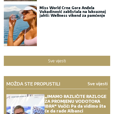
Miss World Crne Gore Anđela
Vukadinović zablistala na luksuznoj
jahti: Wellness vikend za pamćenje
Sve vijesti
MOŽDA STE PROPUSTILI
Sve vijesti
„IMAMO RAZLIČITE RAZLOGE
ZA PROMJENU VODOTOKA
IBRA“ Vučić: Pa da vidimo šta
će da rade Albanci