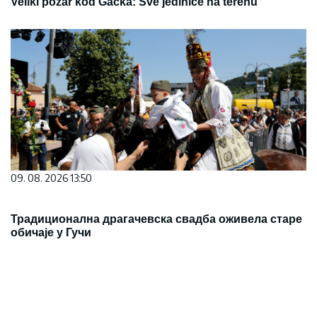
Veliki požar kod Gacka: Sve jedinice na terenu
09. 08. 2026 13:50
Традиционална драгачевска свадба оживела старе
обичаје у Гучи