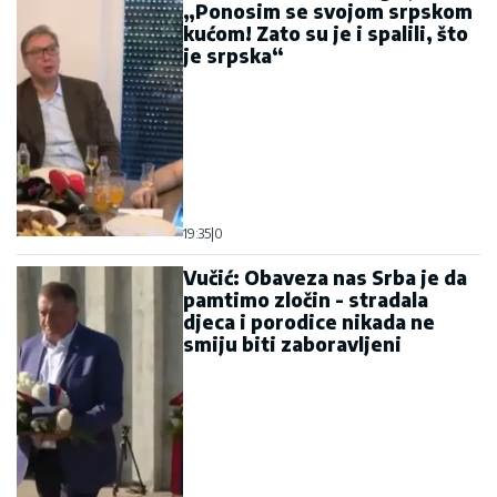
„Ponosim se svojom srpskom
kućom! Zato su je i spalili, što
je srpska“
19:35
|
0
Vučić: Obaveza nas Srba je da
pamtimo zločin - stradala
djeca i porodice nikada ne
smiju biti zaboravljeni