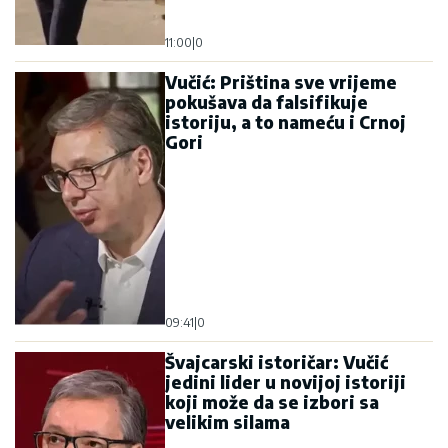
11:00
|
0
Vučić: Priština sve vrijeme
pokušava da falsifikuje
istoriju, a to nameću i Crnoj
Gori
09:41
|
0
Švajcarski istoričar: Vučić
jedini lider u novijoj istoriji
koji može da se izbori sa
velikim silama