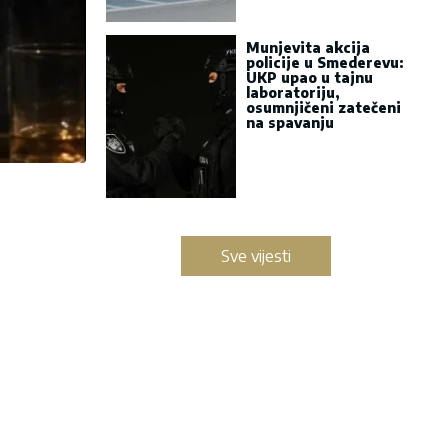
Munjevita akcija
policije u Smederevu:
UKP upao u tajnu
laboratoriju,
osumnjičeni zatečeni
na spavanju
Sve vijesti