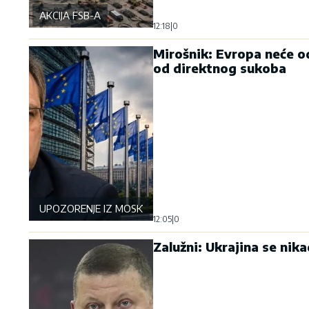
AKCIJA FSB-A
12:18
|
0
Mirošnik: Evropa neće od
od direktnog sukoba
UPOZORENJE IZ MOSKVE
12:05
|
0
Zalužni: Ukrajina se nik