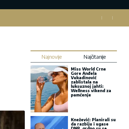
Najnovije
Najčitanije
Miss World Crne
Gore Anđela
Vukadinović
zablistala na
luksuznoj jahti:
Wellness vikend za
pamćenje
Knežević: Planirali su
da razbiju i ugase
DNP, grdno su se