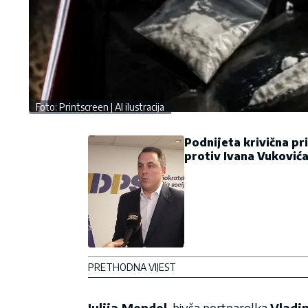
Foto: Printscreen | AI ilustracija
Podnijeta krivična pr
protiv Ivana Vuković
PRETHODNA VIJEST
Julija Mendel
, bivša portparolka
Vladi