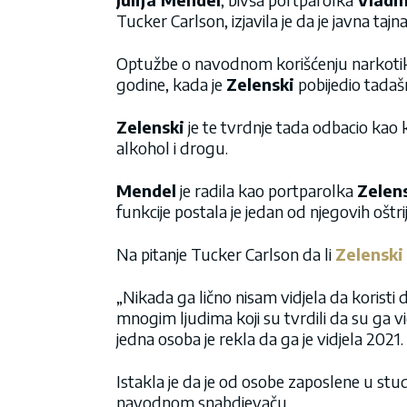
Tucker Carlson
, izjavila je da je javna t
Optužbe o navodnom korišćenju narkotika
godine, kada je
Zelenski
pobijedio tadaš
Zelenski
je te tvrdnje tada odbacio kao 
alkohol i drogu.
Mendel
je radila kao portparolka
Zelen
funkcije postala je jedan od njegovih oštriji
Na pitanje
Tucker Carlson
da li
Zelenski
„Nikada ga lično nisam vidjela da koristi
mnogim ljudima koji su tvrdili da su ga v
jedna osoba je rekla da ga je vidjela 2021.
Istakla je da je od osobe zaposlene u studij
navodnom snabdjevaču.