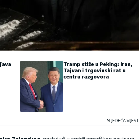
ijava
Tramp stiže u Peking: Iran,
a
Tajvan i trgovinski rat u
centru razgovora
SLJEDEĆA VIJEST
mira Zelenskog
, gostujući u emisiji američkog novinara