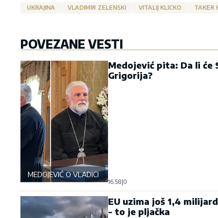
UKRAJINA
VLADIMIR ZELENSKI
VITALIJ KLICKO
TAKER 
POVEZANE VESTI
Medojević pita: Da li će
Grigorija?
MEDOJEVIĆ O VLADICI GRIGORIJU
16:58
|
0
EU uzima još 1,4 milijar
- to je pljačka