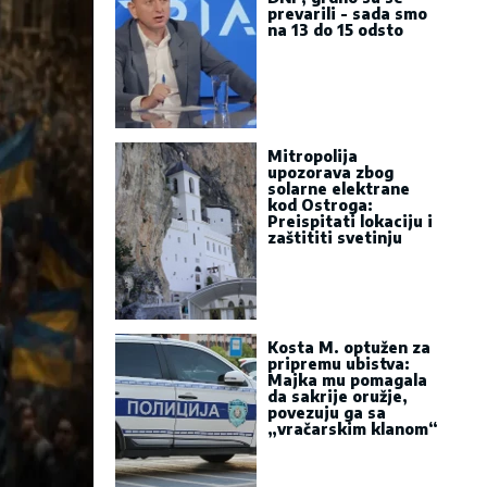
prevarili - sada smo
na 13 do 15 odsto
Mitropolija
upozorava zbog
solarne elektrane
kod Ostroga:
Preispitati lokaciju i
zaštititi svetinju
Kosta M. optužen za
pripremu ubistva:
Majka mu pomagala
da sakrije oružje,
povezuju ga sa
„vračarskim klanom“