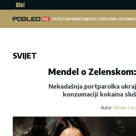
Pogled.me
POČETNA
NAJNOVIJE
POLITIKA
CRNA HRONIKA
SVIJET
Mendel o Zelenskom: 
Nekadašnja portparolka ukraj
konzumaciji kokaina sluš
Autor:
Miladin Čab