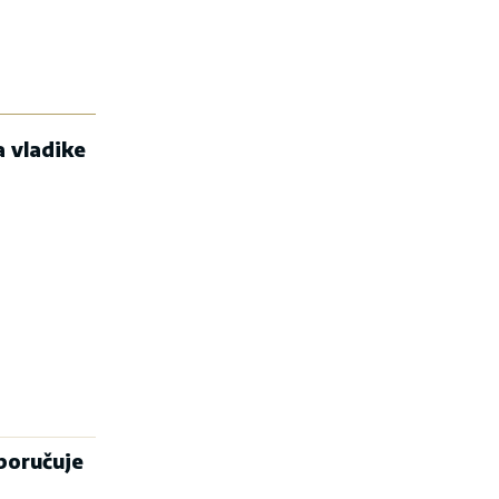
a vladike
 poručuje