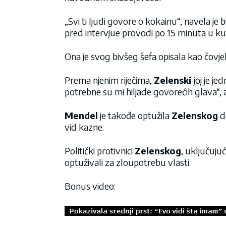
„Svi ti ljudi govore o kokainu“, navela je 
pred intervjue provodi po 15 minuta u kup
Ona je svog bivšeg šefa opisala kao čovj
Prema njenim riječima,
Zelenski
joj je j
potrebne su mi hiljade govorećih glava“, 
Mendel
je takođe optužila
Zelenskog
da
vid kazne.
Politički protivnici
Zelenskog
, uključuju
optuživali za zloupotrebu vlasti.
Bonus video: