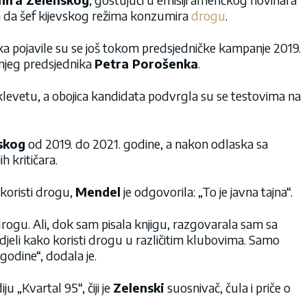
ajna da šef kijevskog režima konzumira
drogu
.
 pojavile su se još tokom predsjedničke kampanje 2019.
njeg predsjednika
Petra Porošenka
.
klevetu, a obojica kandidata podvrgla su se testovima na
skog
od 2019. do 2021. godine, a nakon odlaska sa
h kritičara.
koristi drogu,
Mendel
je odgovorila: „To je javna tajna“.
 drogu. Ali, dok sam pisala knjigu, razgovarala sam sa
idjeli kako koristi drogu u različitim klubovima. Samo
 godine“, dodala je.
u „Kvartal 95“, čiji je
Zelenski
suosnivač, čula i priče o