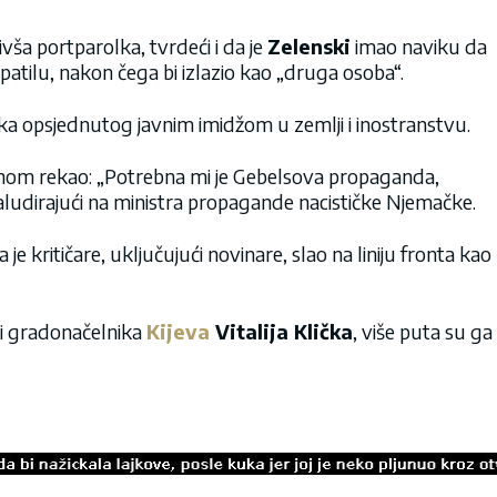
bivša portparolka, tvrdeći i da je
Zelenski
imao naviku da
atilu, nakon čega bi izlazio kao „druga osoba“.
eka opsjednutog javnim imidžom u zemlji i inostranstvu.
ednom rekao: „Potrebna mi je Gebelsova propaganda,
aludirajući na ministra propagande nacističke Njemačke.
 je kritičare, uključujući novinare, slao na liniju fronta kao
ći gradonačelnika
Kijeva
Vitalija Klička
, više puta su ga