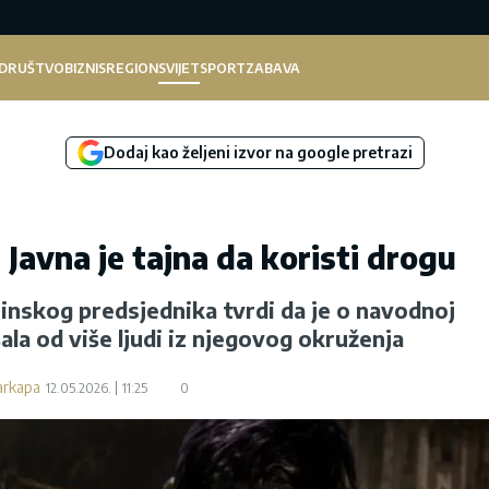
DRUŠTVO
BIZNIS
REGION
SVIJET
SPORT
ZABAVA
Dodaj kao željeni izvor na google pretrazi
Javna je tajna da koristi drogu
inskog predsjednika tvrdi da je o navodnoj
ala od više ljudi iz njegovog okruženja
arkapa
12.05.2026.
11:25
0