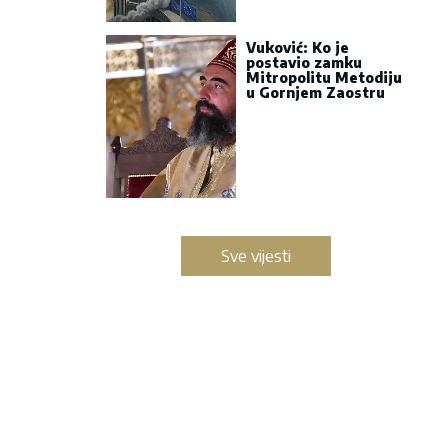
Vuković: Ko je
postavio zamku
Mitropolitu Metodiju
u Gornjem Zaostru
Sve vijesti