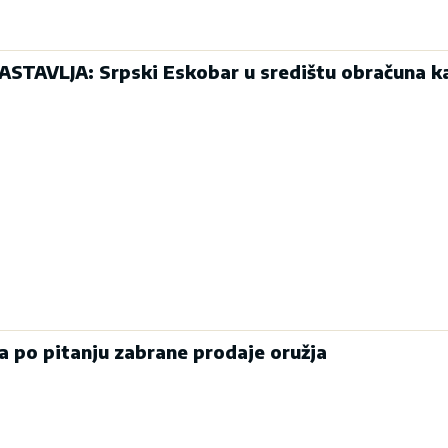
STAVLJA: Srpski Eskobar u središtu obračuna ka
a po pitanju zabrane prodaje oružja