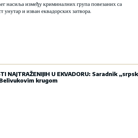
ћег насиља између криминалних група повезаних са
ст унутар и изван еквадорских затвора.
TI NAJTRAŽENIJIH U EKVADORU: Saradnik „srps
 Belivukovim krugom