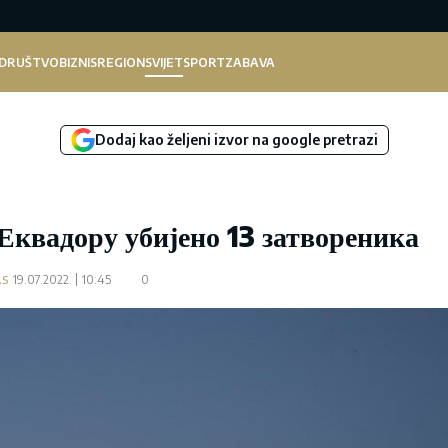
DRUŠTVO
BIZNIS
REGION
SVIJET
SPORT
ZABAVA
Dodaj kao željeni izvor na google pretrazi
 Еквадору убијено 13 затвореника
.s
19.07.2022.
10:45
0