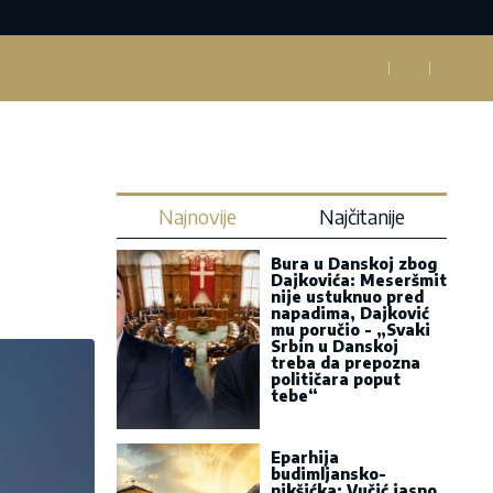
Najnovije
Najčitanije
Bura u Danskoj zbog
Dajkovića: Meseršmit
nije ustuknuo pred
napadima, Dajković
mu poručio - „Svaki
Srbin u Danskoj
treba da prepozna
političara poput
tebe“
Eparhija
budimljansko-
nikšićka: Vučić jasno