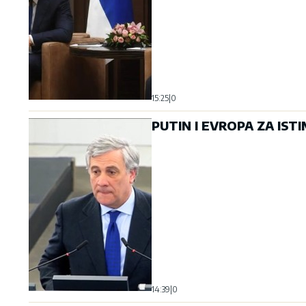
15:25
|
0
PUTIN I EVROPA ZA ISTI
14:39
|
0