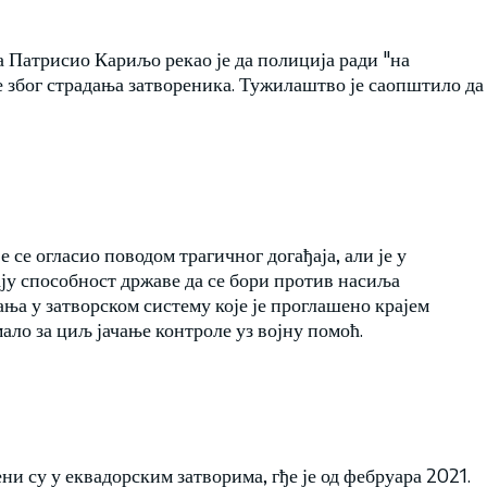
Патрисио Кариљо рекао је да полиција ради "на
 због страдања затвореника. Тужилаштво је саопштило да
се огласио поводом трагичног догађаја, али је у
ју способност државе да се бори против насиља
ња у затворском систему које је проглашено крајем
ало за циљ јачање контроле уз војну помоћ.
ни су у еквадорским затворима, гђе је од фебруара 2021.