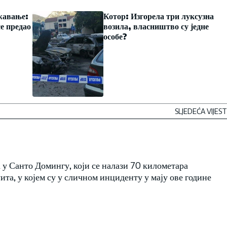
жавање:
Котор: Изгорела три луксузна
е предао
возила, власништво су једне
особе?
SLJEDEĆA VIJEST
 у Санто Домингу, који се налази 70 километара
ита, у којем су у сличном инциденту у мају ове године