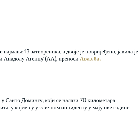
 најмање 13 затвореника, а двоје је повријеђено, јавила је
оси Анадолу Агенцy (АА), преноси
Аваз.ба.
 у Санто Домингу, који се налази 70 километара
ита, у којем су у сличном инциденту у мају ове године