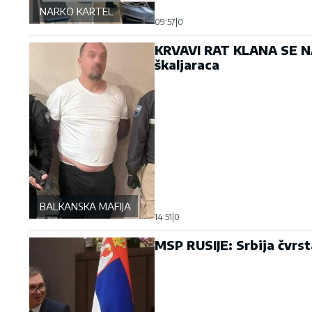
NARKO KARTEL
09:57
|
0
KRVAVI RAT KLANA SE NA
škaljaraca
BALKANSKA MAFIJA
14:51
|
0
MSP RUSIJE: Srbija čvrst