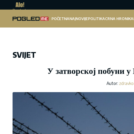
Pogled.me
POČETNA
NAJNOVIJE
POLITIKA
CRNA HRONIKA
SVIJET
У затворској побуни у
Autor:
zdravko