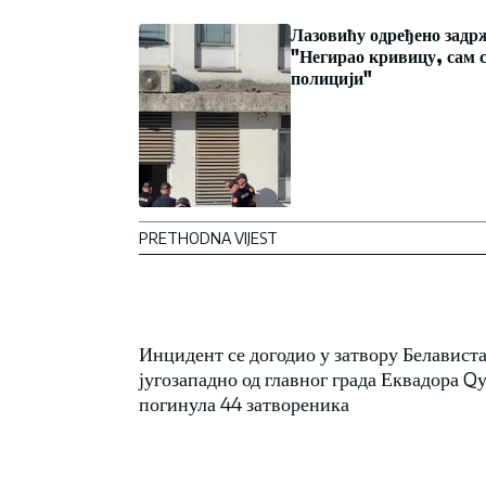
Лазовићу одређено задр
"Негирао кривицу, сам с
полицији"
PRETHODNA VIJEST
Инцидент се догодио у затвору Белависта
југозападно од главног града Еквадора Qу
погинула 44 затвореника