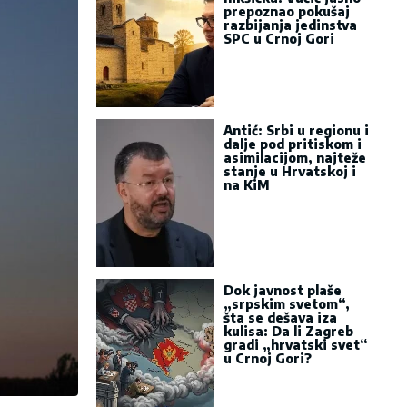
prepoznao pokušaj
razbijanja jedinstva
SPC u Crnoj Gori
Antić: Srbi u regionu i
dalje pod pritiskom i
asimilacijom, najteže
stanje u Hrvatskoj i
na KiM
Dok javnost plaše
„srpskim svetom“,
šta se dešava iza
kulisa: Da li Zagreb
gradi „hrvatski svet“
u Crnoj Gori?