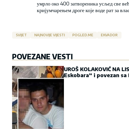
умрло око 400 затвореника усљед све ве
кријумчарењем дроге које воде рат за вла
SVIJET
NAJNOVIJE VIJESTI
POGLED.ME
EKVADOR
POVEZANE VESTI
UROŠ KOLAKOVIĆ NA LIS
Eskobara“ i povezan sa