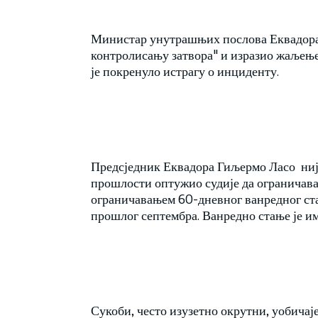
Министар унутрашњих послова Еквадора 
контролисању затвора" и изразио жаљење
је покренуло истрагу о инциденту.
Предсједник Еквадора Гиљермо Ласо није 
прошлости оптужио судије да ограничава
ограничавањем 60-дневног ванредног ста
прошлог септембра. Ванредно стање је им
Сукоби, често изузетно окрутни, уобичаје