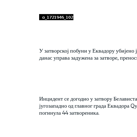
У затворској побуни у Еквадору убијено је
данас управа задужена за затворе, прен
Инцидент се догодио у затвору Белависта
југозападно од главног града Еквадора Qу
погинула 44 затвореника.