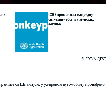
а и
СЗО прогласила ванредну
ситуацију због мајмунских
богиња
SLJEDEĆA VIJEST
д границе са Шпанијом, у ужареном аутомобилу пронађено