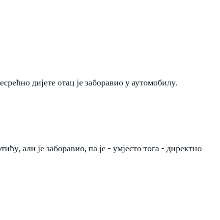
есрећно дијете отац је заборавио у аутомобилу.
тићу, али је заборавио, па је - умјесто тога - директно