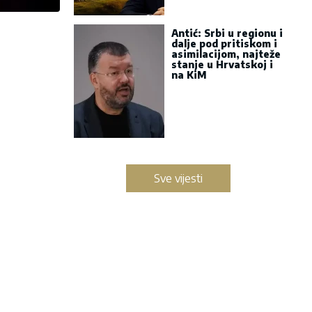
Antić: Srbi u regionu i
dalje pod pritiskom i
asimilacijom, najteže
stanje u Hrvatskoj i
na KiM
Sve vijesti