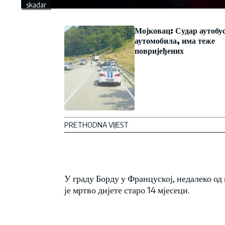
skadar
Мојковац: Судар аутобус
аутомобила, има теже
повријеђених
PRETHODNA VIJEST
У граду Борду у Француској, недалеко о
је мртво дијете старо 14 мјесеци.