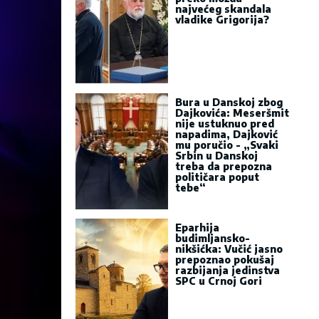
najvećeg skandala
vladike Grigorija?
Bura u Danskoj zbog
Dajkovića: Meseršmit
nije ustuknuo pred
napadima, Dajković
mu poručio - „Svaki
Srbin u Danskoj
treba da prepozna
političara poput
tebe“
Eparhija
budimljansko-
nikšićka: Vučić jasno
prepoznao pokušaj
razbijanja jedinstva
SPC u Crnoj Gori