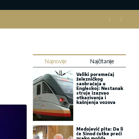
Najnovije
Najčitanije
Veliki poremećaj
železničkog
saobraćaja u
Engleskoj: Nestanak
struje izazvao
otkazivanja i
kašnjenja vozova
Medojević pita: Da li
će Sinod ćutke preći
preko možda