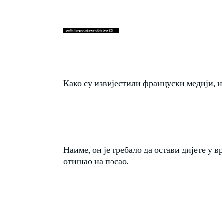
Како су извијестили француски медији, н
Наиме, он је требало да остави дијете у вр
отишао на посао.