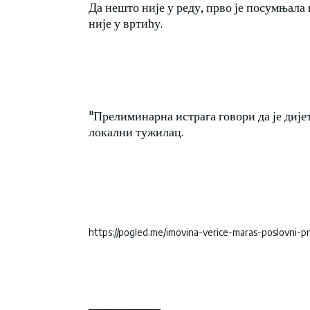
Да нешто није у реду, прво је посумњала
није у вртићу.
"Прелиминарна истрага говори да је дијет
локални тужилац.
https://pogled.me/imovina-verice-maras-poslovni-pr