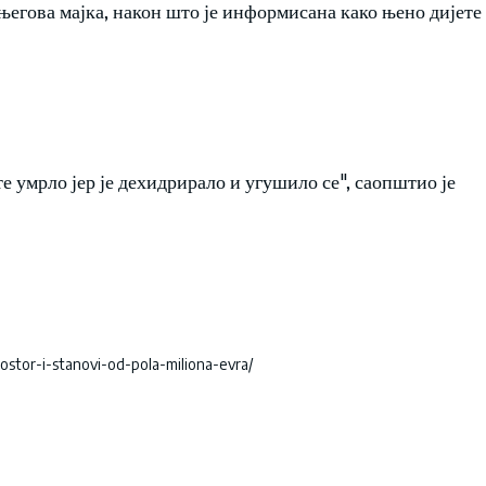
 његова мајка, након што је информисана како њено дијете
е умрло јер је дехидрирало и угушило се", саопштио је
ostor-i-stanovi-od-pola-miliona-evra/