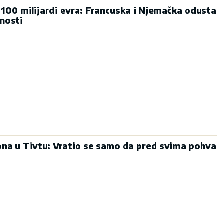
 100 milijardi evra: Francuska i Njemačka odusta
nosti
a u Tivtu: Vratio se samo da pred svima pohval