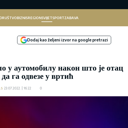
DRUŠTVO
BIZNIS
REGION
SVIJET
SPORT
ZABAVA
Dodaj kao željeni izvor na google pretrazi
о у аутомобилу након што је отац
да га одвезе у вртић
.s
23.07.2022.
16:22
0