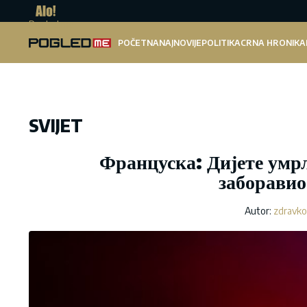
Pogled.me
POČETNA
NAJNOVIJE
POLITIKA
CRNA HRONIKA
SVIJET
Француска: Дијете умрл
заборавио 
Autor:
zdravko