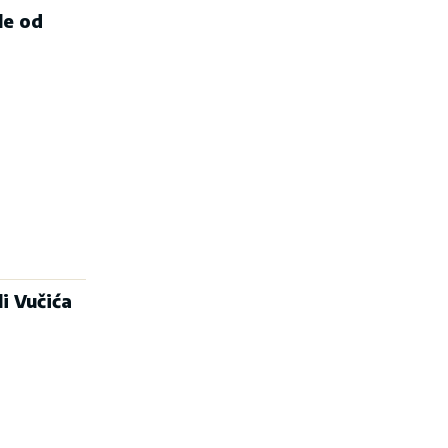
le od
i Vučića