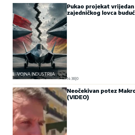
Pukao projekat vrijedan
zajedničkog lovca buduć
VOJNA INDUSTRIJA
14:38
|
0
Neočekivan potez Makron
(VIDEO)