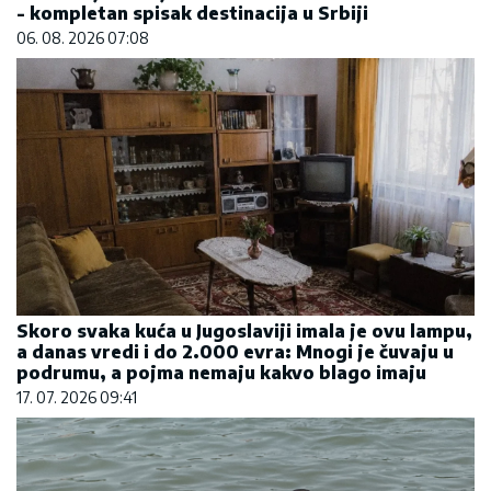
- kompletan spisak destinacija u Srbiji
06. 08. 2026 07:08
Skoro svaka kuća u Jugoslaviji imala je ovu lampu,
a danas vredi i do 2.000 evra: Mnogi je čuvaju u
podrumu, a pojma nemaju kakvo blago imaju
17. 07. 2026 09:41