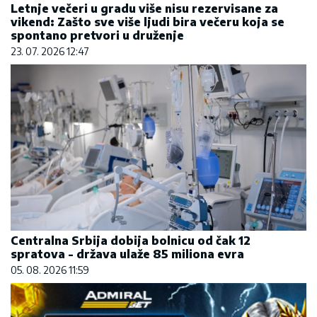
Letnje večeri u gradu više nisu rezervisane za
vikend: Zašto sve više ljudi bira večeru koja se
spontano pretvori u druženje
23. 07. 2026 12:47
Centralna Srbija dobija bolnicu od čak 12
spratova - država ulaže 85 miliona evra
05. 08. 2026 11:59