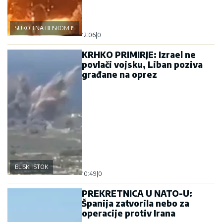
SUKOB NA BLISKOM ISTOKU
12:06
|
0
KRHKO PRIMIRJE: Izrael ne
povlači vojsku, Liban poziva
građane na oprez
BLISKI ISTOK
10:49
|
0
PREKRETNICA U NATO-U:
Španija zatvorila nebo za
operacije protiv Irana