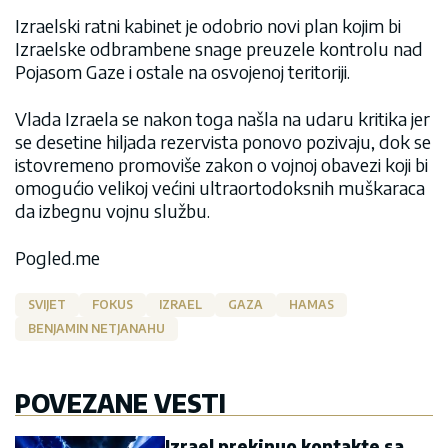
Izraelski ratni kabinet je odobrio novi plan kojim bi
Izraelske odbrambene snage preuzele kontrolu nad
Pojasom Gaze i ostale na osvojenoj teritoriji.
Vlada Izraela se nakon toga našla na udaru kritika jer
se desetine hiljada rezervista ponovo pozivaju, dok se
istovremeno promoviše zakon o vojnoj obavezi koji bi
omogućio velikoj većini ultraortodoksnih muškaraca
da izbegnu vojnu službu.
Pogled.me
SVIJET
FOKUS
IZRAEL
GAZA
HAMAS
BENJAMIN NETJANAHU
POVEZANE VESTI
Izrael prekinuo kontakte sa