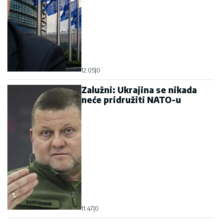
12:05
|
0
Zalužni: Ukrajina se nikada
neće pridružiti NATO-u
11:47
|
0