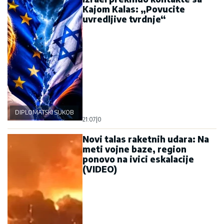
Kajom Kalas: „Povucite
uvredljive tvrdnje“
DIPLOMATSKI SUKOB
21:07
|
0
Novi talas raketnih udara: Na
meti vojne baze, region
ponovo na ivici eskalacije
(VIDEO)