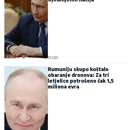
13:22
|
0
Rumuniju skupo koštalo
obaranje dronova: Za tri
letjelice potrošeno čak 1,5
miliona evra