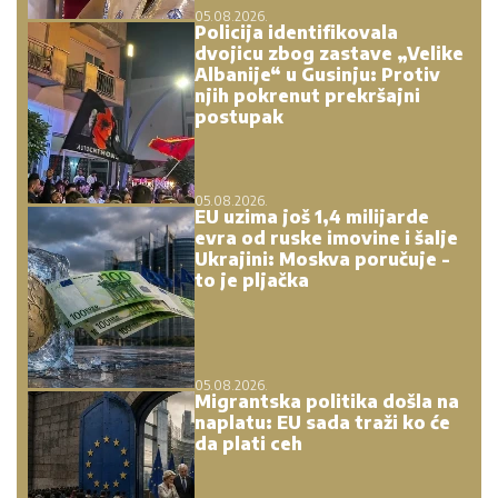
05.08.2026.
Policija identifikovala
dvojicu zbog zastave „Velike
Albanije“ u Gusinju: Protiv
njih pokrenut prekršajni
postupak
05.08.2026.
EU uzima još 1,4 milijarde
evra od ruske imovine i šalje
Ukrajini: Moskva poručuje -
to je pljačka
05.08.2026.
Migrantska politika došla na
naplatu: EU sada traži ko će
da plati ceh