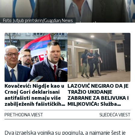
Foto: Jutjub printskrin/Guardian News
Kovačević: Nigdje kao u
LAZOVIĆ NEGIRAO DA JE
Crnoj Gori deklarisani
TRAŽIO UKIDANJE
antifašisti nemaju više
ZABRANE ZA BELIVUKA I
zabilježenih fašističkih
MILJKOVIĆA: Služba
ponašanja
vidjela dva kriptovana
PRETHODNA VIJEST
SLJEDEĆA VIJEST
telefona iz Srbije na
teritoriji Danilovgrada
Dva izraelska vojnika su poginula, a najmanje šest je