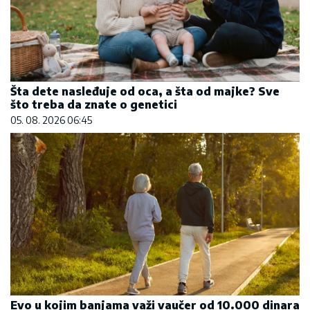
Šta dete nasleđuje od oca, a šta od majke? Sve
što treba da znate o genetici
05. 08. 2026 06:45
Evo u kojim banjama važi vaučer od 10.000 dinara