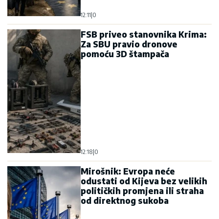
12:11
|
0
FSB priveo stanovnika Krima:
Za SBU pravio dronove
pomoću 3D štampača
12:18
|
0
Mirošnik: Evropa neće
odustati od Kijeva bez velikih
političkih promjena ili straha
od direktnog sukoba