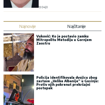
13:04
|
0
Najnovije
Najčitanije
Vuković: Ko je postavio zamku
Mitropolitu Metodiju u Gornjem
Zaostru
Policija identifikovala dvojicu zbog
zastave „Velike Albanije“ u Gusinju:
Protiv njih pokrenut prekršajni
postupak