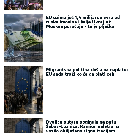
EU uzima još 1,4 milijarde evra od
ruske imovine i šalje Ukrajini:
Moskva poručuje - to je pljačka
Migrantska politika došla na naplatu:
EU sada traži ko će da plati ceh
Dvojica putara poginula na putu
Šabac–Loznica: Kamion naletio na
vozilo obilježeno signalizacijom