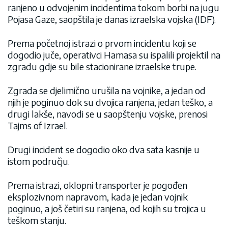
ranjeno u odvojenim incidentima tokom borbi na jugu
Pojasa Gaze, saopštila je danas izraelska vojska (IDF).
Prema početnoj istrazi o prvom incidentu koji se
dogodio juče, operativci Hamasa su ispalili projektil na
zgradu gdje su bile stacionirane izraelske trupe.
Zgrada se djelimično urušila na vojnike, a jedan od
njih je poginuo dok su dvojica ranjena, jedan teško, a
drugi lakše, navodi se u saopštenju vojske, prenosi
Tajms of Izrael.
Drugi incident se dogodio oko dva sata kasnije u
istom području.
Prema istrazi, oklopni transporter je pogođen
eksplozivnom napravom, kada je jedan vojnik
poginuo, a još četiri su ranjena, od kojih su trojica u
teškom stanju.