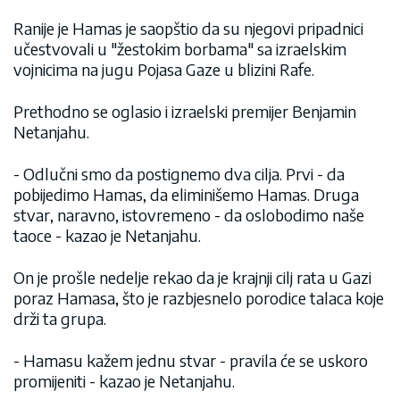
Ranije je Hamas je saopštio da su njegovi pripadnici
učestvovali u "žestokim borbama" sa izraelskim
vojnicima na jugu Pojasa Gaze u blizini Rafe.
Prethodno se oglasio i izraelski premijer Benjamin
Netanjahu.
- Odlučni smo da postignemo dva cilja. Prvi - da
pobijedimo Hamas, da eliminišemo Hamas. Druga
stvar, naravno, istovremeno - da oslobodimo naše
taoce - kazao je Netanjahu.
On je prošle nedelje rekao da je krajnji cilj rata u Gazi
poraz Hamasa, što je razbjesnelo porodice talaca koje
drži ta grupa.
- Hamasu kažem jednu stvar - pravila će se uskoro
promijeniti - kazao je Netanjahu.