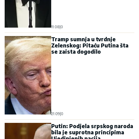
11:08
|
0
Tramp sumnja u tvrdnje
Zelenskog: Pitaću Putina šta
se zaista dogodilo
21:09
|
0
Putin: Podjela srpskog naroda
bila je suprotna principima
Ujedinjenih nacija