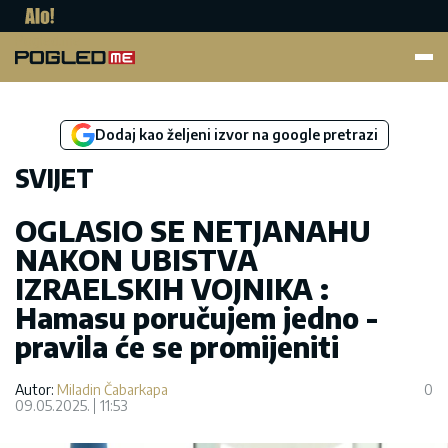
Pogled.me
Dodaj kao željeni izvor na google pretrazi
SVIJET
OGLASIO SE NETJANAHU
NAKON UBISTVA
IZRAELSKIH VOJNIKA :
Hamasu poručujem jedno -
pravila će se promijeniti
Autor:
Miladin Čabarkapa
0
09.05.2025.
11:53