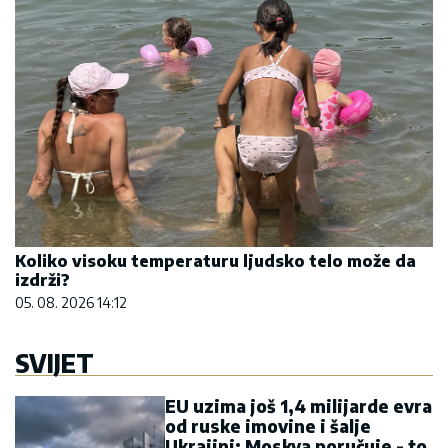
Koliko visoku temperaturu ljudsko telo može da
izdrži?
05. 08. 2026 14:12
SVIJET
EU uzima još 1,4 milijarde evra
od ruske imovine i šalje
Ukrajini: Moskva poručuje - to