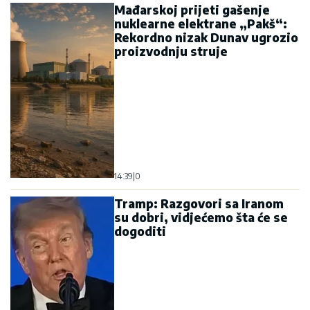
Mađarskoj prijeti gašenje
nuklearne elektrane „Pakš“:
Rekordno nizak Dunav ugrozio
proizvodnju struje
14:39
|
0
Tramp: Razgovori sa Iranom
su dobri, vidjećemo šta će se
dogoditi