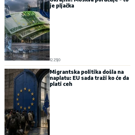
je pljačka
12:25
|
0
Migrantska politika došla na
naplatu: EU sada traži ko će da
plati ceh