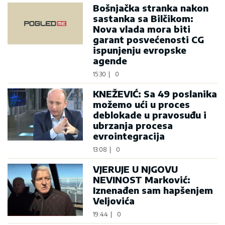
Bošnjačka stranka nakon
sastanka sa Bilčikom:
Nova vlada mora biti
garant posvećenosti CG
ispunjenju evropske
agende
15:30
|
0
KNEŽEVIĆ: Sa 49 poslanika
možemo ući u proces
deblokade u pravosuđu i
ubrzanja procesa
evrointegracija
13:08
|
0
VJERUJE U NJGOVU
NEVINOST Marković:
Iznenađen sam hapšenjem
Veljovića
19:44
|
0