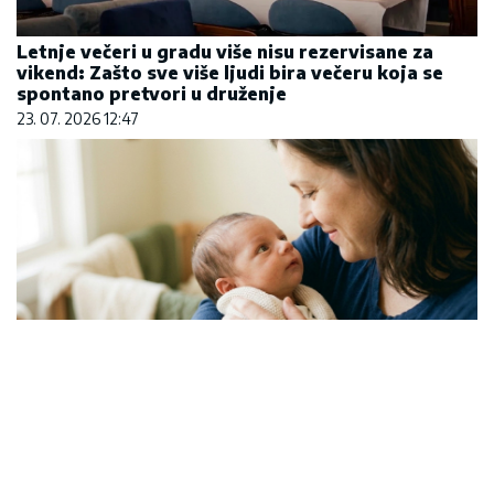
Letnje večeri u gradu više nisu rezervisane za
vikend: Zašto sve više ljudi bira večeru koja se
spontano pretvori u druženje
23. 07. 2026 12:47
Čiji hromozom određuje pol deteta? XX rađa se
devojčica, XY rađa se dečak
07. 08. 2026 09:47