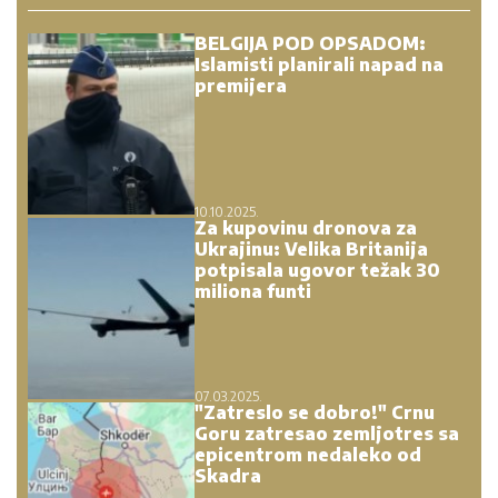
BELGIJA POD OPSADOM:
Islamisti planirali napad na
premijera
10.10.2025.
Za kupovinu dronova za
Ukrajinu: Velika Britanija
potpisala ugovor težak 30
miliona funti
07.03.2025.
"Zatreslo se dobro!" Crnu
Goru zatresao zemljotres sa
epicentrom nedaleko od
Skadra