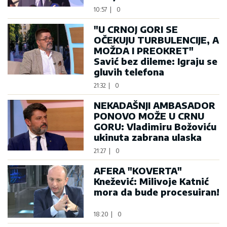
10:57
|
0
"U CRNOJ GORI SE
OČEKUJU TURBULENCIJE, A
MOŽDA I PREOKRET"
Savić bez dileme: Igraju se
gluvih telefona
21:32
|
0
NEKADAŠNJI AMBASADOR
PONOVO MOŽE U CRNU
GORU: Vladimiru Božoviću
ukinuta zabrana ulaska
21:27
|
0
AFERA "KOVERTA"
Knežević: Milivoje Katnić
mora da bude procesuiran!
18:20
|
0