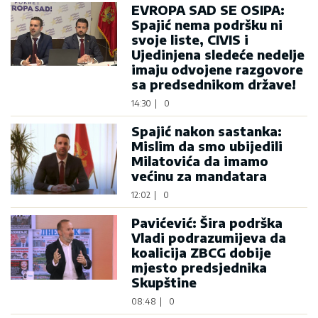
EVROPA SAD SE OSIPA:
Spajić nema podršku ni
svoje liste, CIVIS i
Ujedinjena sledeće nedelje
imaju odvojene razgovore
sa predsednikom države!
14:30
|
0
Spajić nakon sastanka:
Mislim da smo ubijedili
Milatovića da imamo
većinu za mandatara
12:02
|
0
Pavićević: Šira podrška
Vladi podrazumijeva da
koalicija ZBCG dobije
mjesto predsjednika
Skupštine
08:48
|
0