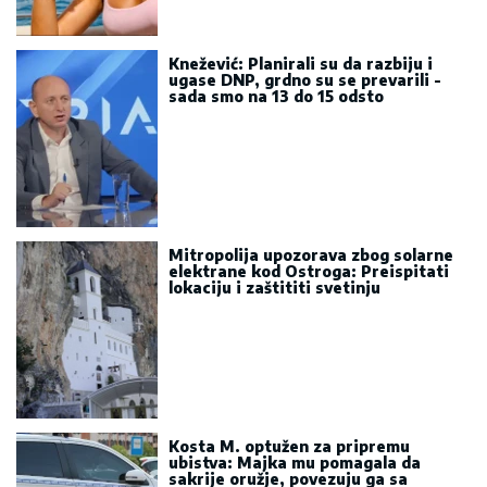
Knežević: Planirali su da razbiju i
ugase DNP, grdno su se prevarili -
sada smo na 13 do 15 odsto
Mitropolija upozorava zbog solarne
elektrane kod Ostroga: Preispitati
lokaciju i zaštititi svetinju
Kosta M. optužen za pripremu
ubistva: Majka mu pomagala da
sakrije oružje, povezuju ga sa