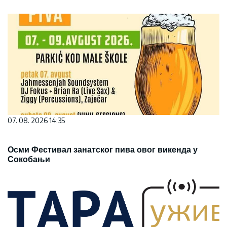
07. 08. 2026 14:35
Осми Фестивал занатског пива овог викенда у
Сокобањи