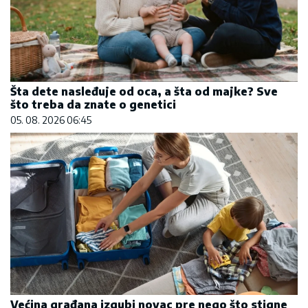
Šta dete nasleđuje od oca, a šta od majke? Sve
što treba da znate o genetici
05. 08. 2026 06:45
Većina građana izgubi novac pre nego što stigne