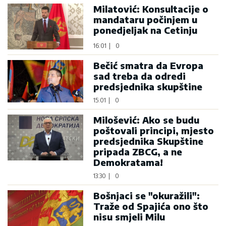
Milatović: Konsultacije o
mandataru počinjem u
ponedjeljak na Cetinju
16:01
|
0
Bečić smatra da Evropa
sad treba da odredi
predsjednika skupštine
15:01
|
0
Milošević: Ako se budu
poštovali principi, mjesto
predsjednika Skupštine
pripada ZBCG, a ne
Demokratama!
13:30
|
0
Bošnjaci se "okuražili":
Traže od Spajića ono što
nisu smjeli Milu