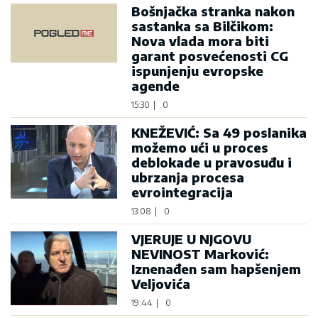
Bošnjačka stranka nakon
sastanka sa Bilčikom:
Nova vlada mora biti
garant posvećenosti CG
ispunjenju evropske
agende
15:30
|
0
KNEŽEVIĆ: Sa 49 poslanika
možemo ući u proces
deblokade u pravosuđu i
ubrzanja procesa
evrointegracija
13:08
|
0
VJERUJE U NJGOVU
NEVINOST Marković:
Iznenađen sam hapšenjem
Veljovića
19:44
|
0