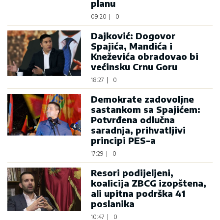
planu
09:20
|
0
Dajković: Dogovor
Spajića, Mandića i
Kneževića obradovao bi
većinsku Crnu Goru
18:27
|
0
Demokrate zadovoljne
sastankom sa Spajićem:
Potvrđena odlučna
saradnja, prihvatljivi
principi PES-a
17:29
|
0
Resori podijeljeni,
koalicija ZBCG izopštena,
ali upitna podrška 41
poslanika
10:47
|
0