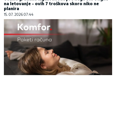
na letovanje - ovih 7 troškova skoro niko ne
planira
15. 07. 2026 07:44
Komfor po meri klijenata: nova linija paketa ALTA
banke
09. 07. 2026 09:20