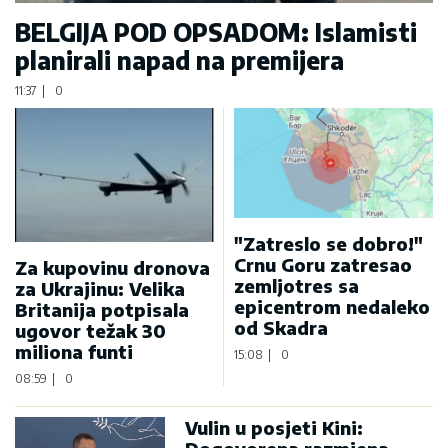
BELGIJA POD OPSADOM: Islamisti
planirali napad na premijera
11:37
|
0
"Zatreslo se dobro!"
Crnu Goru zatresao
Za kupovinu dronova
zemljotres sa
za Ukrajinu: Velika
epicentrom nedaleko
Britanija potpisala
od Skadra
ugovor težak 30
miliona funti
15:08
|
0
08:59
|
0
Vulin u posjeti Kini: