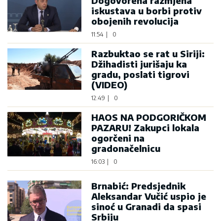
Dogovorena razmjena
iskustava u borbi protiv
obojenih revolucija
11:54
|
0
Razbuktao se rat u Siriji:
Džihadisti jurišaju ka
gradu, poslati tigrovi
(VIDEO)
12:49
|
0
HAOS NA PODGORIČKOM
PAZARU! Zakupci lokala
ogorčeni na
gradonačelnicu
16:03
|
0
Brnabić: Predsjednik
Aleksandar Vučić uspio je
sinoć u Granadi da spasi
Srbiju