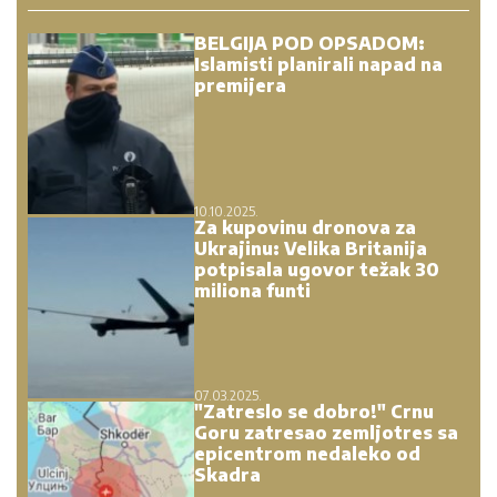
BELGIJA POD OPSADOM:
Islamisti planirali napad na
premijera
10.10.2025.
Za kupovinu dronova za
Ukrajinu: Velika Britanija
potpisala ugovor težak 30
miliona funti
07.03.2025.
"Zatreslo se dobro!" Crnu
Goru zatresao zemljotres sa
epicentrom nedaleko od
Skadra