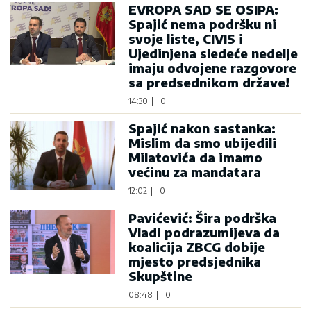
EVROPA SAD SE OSIPA:
Spajić nema podršku ni
svoje liste, CIVIS i
Ujedinjena sledeće nedelje
imaju odvojene razgovore
sa predsednikom države!
14:30
|
0
Spajić nakon sastanka:
Mislim da smo ubijedili
Milatovića da imamo
većinu za mandatara
12:02
|
0
Pavićević: Šira podrška
Vladi podrazumijeva da
koalicija ZBCG dobije
mjesto predsjednika
Skupštine
08:48
|
0