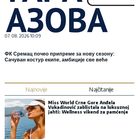
07. 08. 2026 10:09
ФК Сремац почео припреме за нову сезону:
Сачуван костур екипе, амбиције све веће
Najnovije
Najčitanije
Miss World Crne Gore Anđela
Vukadinović zablistala na luksuznoj
jahti: Wellness vikend za pamćenje