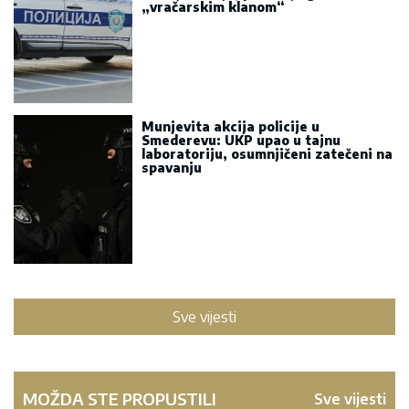
„vračarskim klanom“
Munjevita akcija policije u
Smederevu: UKP upao u tajnu
laboratoriju, osumnjičeni zatečeni na
spavanju
Sve vijesti
MOŽDA STE PROPUSTILI
Sve vijesti