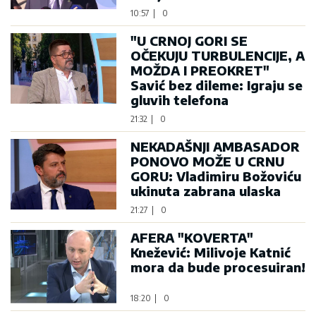
10:57
|
0
"U CRNOJ GORI SE
OČEKUJU TURBULENCIJE, A
MOŽDA I PREOKRET"
Savić bez dileme: Igraju se
gluvih telefona
21:32
|
0
NEKADAŠNJI AMBASADOR
PONOVO MOŽE U CRNU
GORU: Vladimiru Božoviću
ukinuta zabrana ulaska
21:27
|
0
AFERA "KOVERTA"
Knežević: Milivoje Katnić
mora da bude procesuiran!
18:20
|
0