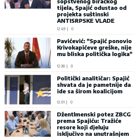
sopstvenog biračkog
tijela, Spajić odustao od
projekta suštinski
ANTISRPSKE VLADE
12:49
|
0
Pavićević: "Spajić ponovio
Krivokapićeve greške, nije
mu bliska politička logika"
12:38
|
0
Politički analitičar: Spajić
shvata da je pametnije da
ide sa širom koalicijom
12:01
|
0
Džentlmenski potez ZBCG
prema Spajiću: Tražiće
resore koji djeluju
isključivo na unutrašnjem