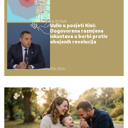
24.01.2025.
Vulin u posjeti Kini:
Dogovorena razmjena
iskustava u borbi protiv
obojenih revolucija
13.12.2024.