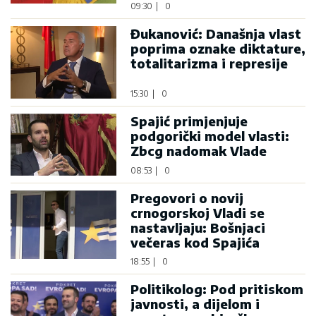
09:30
|
0
Đukanović: Današnja vlast
poprima oznake diktature,
totalitarizma i represije
15:30
|
0
Spajić primjenjuje
podgorički model vlasti:
Zbcg nadomak Vlade
08:53
|
0
Pregovori o novij
crnogorskoj Vladi se
nastavljaju: Bošnjaci
večeras kod Spajića
18:55
|
0
Politikolog: Pod pritiskom
javnosti, a dijelom i