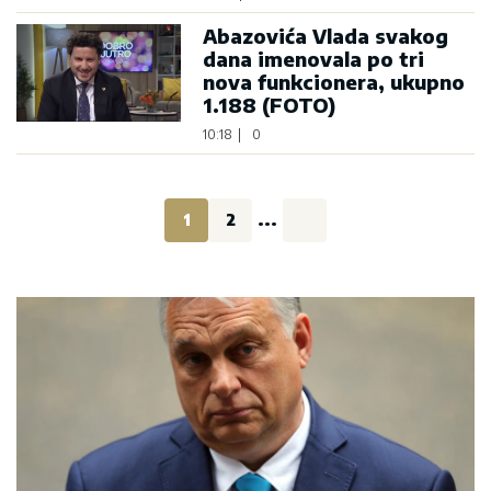
Abazovića Vlada svakog
dana imenovala po tri
nova funkcionera, ukupno
1.188 (FOTO)
10:18
|
0
1
2
...