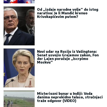
Od „izdaje narodne volje“ do istog
narativa: Je li Mandić krenuo
Krivokapićevim putem?
Novi udar na Rusiju iz Vašingtona:
Senat usvojio Grejemov zakon, Fon
der Lajen poručuje „Iscrpimo
Moskvu“
Misteriozni bunar u Indiji: Voda
danima neprekidno talasa, stručnjaci
traže odgovor (VIDEO)