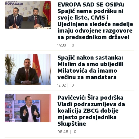
EVROPA SAD SE OSIPA:
Spajić nema podršku ni
svoje liste, CIVIS i
Ujedinjena sledeće nedelje
imaju odvojene razgovore
sa predsednikom države!
14:30
|
0
Spajić nakon sastanka:
Mislim da smo ubijedili
Milatovića da imamo
većinu za mandatara
12:02
|
0
Pavićević: Šira podrška
Vladi podrazumijeva da
koalicija ZBCG dobije
mjesto predsjednika
Skupštine
08:48
|
0