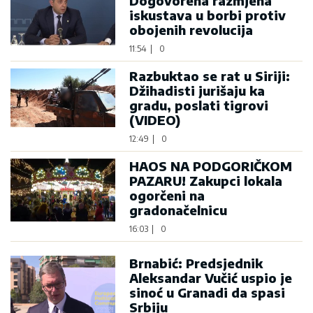
Dogovorena razmjena
iskustava u borbi protiv
obojenih revolucija
11:54
|
0
Razbuktao se rat u Siriji:
Džihadisti jurišaju ka
gradu, poslati tigrovi
(VIDEO)
12:49
|
0
HAOS NA PODGORIČKOM
PAZARU! Zakupci lokala
ogorčeni na
gradonačelnicu
16:03
|
0
Brnabić: Predsjednik
Aleksandar Vučić uspio je
sinoć u Granadi da spasi
Srbiju