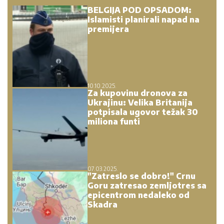
BELGIJA POD OPSADOM:
Islamisti planirali napad na
premijera
10.10.2025.
Za kupovinu dronova za
Ukrajinu: Velika Britanija
potpisala ugovor težak 30
miliona funti
07.03.2025.
"Zatreslo se dobro!" Crnu
Goru zatresao zemljotres sa
epicentrom nedaleko od
Skadra