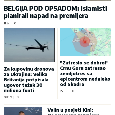
BELGIJA POD OPSADOM: Islamisti
planirali napad na premijera
11:37
|
0
"Zatreslo se dobro!"
Crnu Goru zatresao
Za kupovinu dronova
zemljotres sa
za Ukrajinu: Velika
epicentrom nedaleko
Britanija potpisala
od Skadra
ugovor težak 30
miliona funti
15:08
|
0
08:59
|
0
Vulin u posjeti Kini: