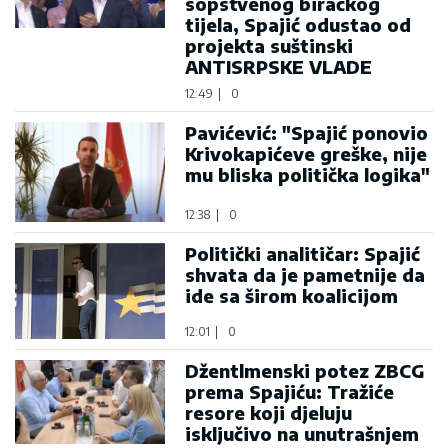
sopstvenog biračkog
tijela, Spajić odustao od
projekta suštinski
ANTISRPSKE VLADE
12:49
|
0
Pavićević: "Spajić ponovio
Krivokapićeve greške, nije
mu bliska politička logika"
12:38
|
0
Politički analitičar: Spajić
shvata da je pametnije da
ide sa širom koalicijom
12:01
|
0
Džentlmenski potez ZBCG
prema Spajiću: Tražiće
resore koji djeluju
isključivo na unutrašnjem