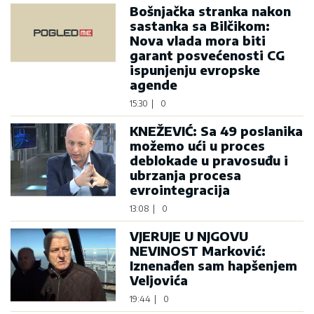
Bošnjačka stranka nakon
sastanka sa Bilčikom:
Nova vlada mora biti
garant posvećenosti CG
ispunjenju evropske
agende
15:30
|
0
KNEŽEVIĆ: Sa 49 poslanika
možemo ući u proces
deblokade u pravosuđu i
ubrzanja procesa
evrointegracija
13:08
|
0
VJERUJE U NJGOVU
NEVINOST Marković:
Iznenađen sam hapšenjem
Veljovića
19:44
|
0