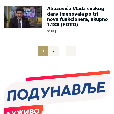
Abazovića Vlada svakog
dana imenovala po tri
nova funkcionera, ukupno
1.188 (FOTO)
10:18
|
0
1
2
...