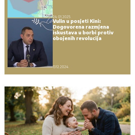
24.01.2025.
Vulin u posjeti Kini:
Dogovorena razmjena
iskustava u borbi protiv
obojenih revolucija
13.12.2024.