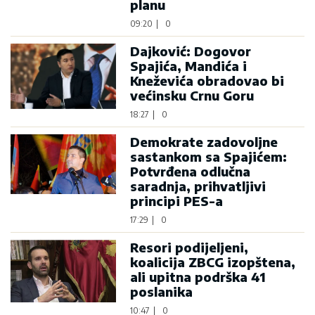
planu
09:20
|
0
Dajković: Dogovor
Spajića, Mandića i
Kneževića obradovao bi
većinsku Crnu Goru
18:27
|
0
Demokrate zadovoljne
sastankom sa Spajićem:
Potvrđena odlučna
saradnja, prihvatljivi
principi PES-a
17:29
|
0
Resori podijeljeni,
koalicija ZBCG izopštena,
ali upitna podrška 41
poslanika
10:47
|
0