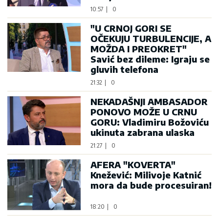
10:57
|
0
"U CRNOJ GORI SE
OČEKUJU TURBULENCIJE, A
MOŽDA I PREOKRET"
Savić bez dileme: Igraju se
gluvih telefona
21:32
|
0
NEKADAŠNJI AMBASADOR
PONOVO MOŽE U CRNU
GORU: Vladimiru Božoviću
ukinuta zabrana ulaska
21:27
|
0
AFERA "KOVERTA"
Knežević: Milivoje Katnić
mora da bude procesuiran!
18:20
|
0