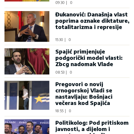
09:30
|
0
Đukanović: Današnja vlast
poprima oznake diktature,
totalitarizma i represije
15:30
|
0
Spajić primjenjuje
podgorički model vlasti:
Zbcg nadomak Vlade
08:53
|
0
Pregovori o novij
crnogorskoj Vladi se
nastavljaju: Bošnjaci
večeras kod Spajića
18:55
|
0
Politikolog: Pod pritiskom
javnosti, a dijelom i