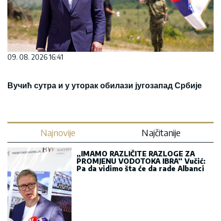
09. 08. 2026 16:41
Вучић сутра и у уторак обилази југозапад Србије
Najnovije
Najčitanije
„IMAMO RAZLIČITE RAZLOGE ZA
PROMJENU VODOTOKA IBRA“ Vučić:
Pa da vidimo šta će da rade Albanci