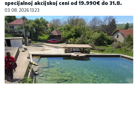
specijalnoj akcijskoj ceni od 19.990€ do 31.8.
03. 08. 2026 13:23
Zovu ih srpski "mali Karibi" - mestašce je kao sa
razglednice
09. 08. 2026 14:58