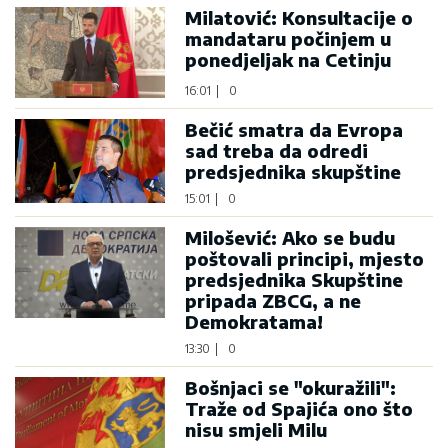
Milatović: Konsultacije o
mandataru počinjem u
ponedjeljak na Cetinju
16:01
|
0
Bečić smatra da Evropa
sad treba da odredi
predsjednika skupštine
15:01
|
0
Milošević: Ako se budu
poštovali principi, mjesto
predsjednika Skupštine
pripada ZBCG, a ne
Demokratama!
13:30
|
0
Bošnjaci se "okuražili":
Traže od Spajića ono što
nisu smjeli Milu