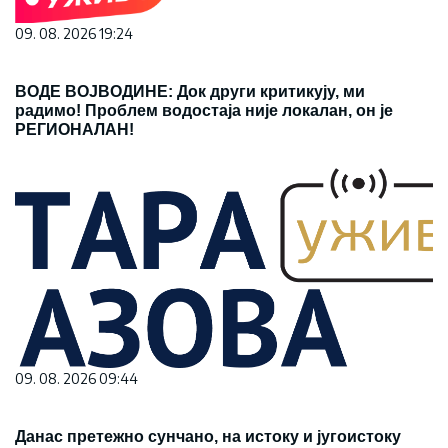
09. 08. 2026 19:24
ВОДЕ ВОЈВОДИНЕ: Док други критикују, ми
радимо! Проблем водостаја није локалан, он је
РЕГИОНАЛАН!
09. 08. 2026 09:44
Данас претежно сунчано, на истоку и југоистоку