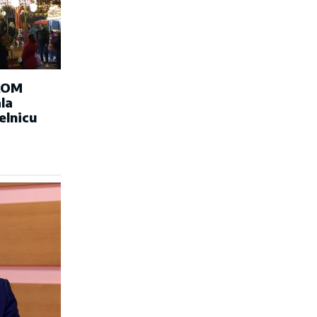
KOM
la
elnicu