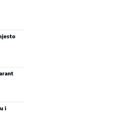
mjesto
arant
u i