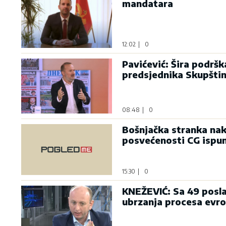
mandatara
12:02
|
0
Pavićević: Šira podrš
predsjednika Skupšti
08:48
|
0
Bošnjačka stranka nak
posvećenosti CG ispu
15:30
|
0
KNEŽEVIĆ: Sa 49 posla
ubrzanja procesa evro