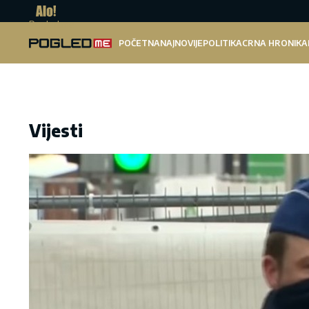
Pogled.me
POČETNA
NAJNOVIJE
POLITIKA
CRNA HRONIKA
Vijesti