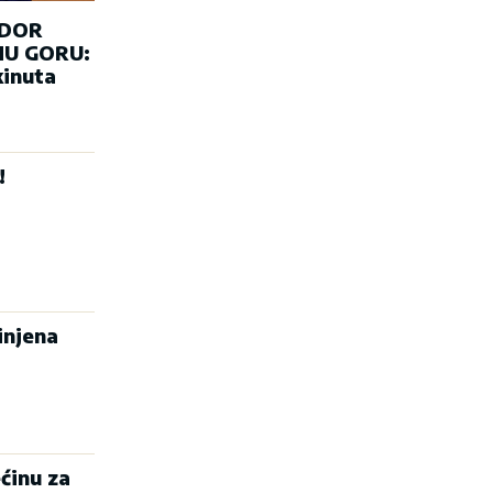
ADOR
U GORU:
kinuta
!
injena
ćinu za