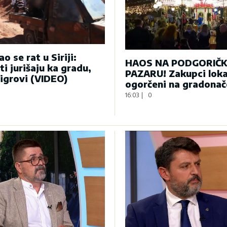
o se rat u Siriji:
HAOS NA PODGORIČ
ti jurišaju ka gradu,
PAZARU! Zakupci loka
tigrovi (VIDEO)
ogorčeni na gradonač
16:03
|
0