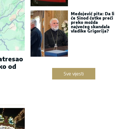
Medojević pita: Da li
će Sinod ćutke preći
preko možda
najvećeg skandala
vladike Grigorija?
zatresao
ko od
Sve vijesti