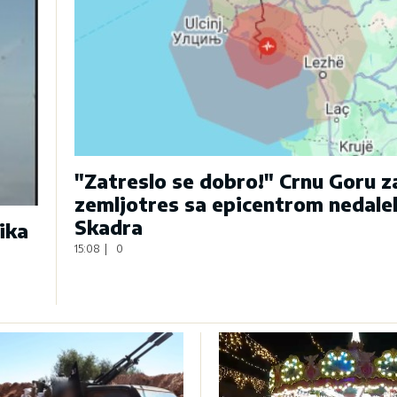
"Zatreslo se dobro!" Crnu Goru 
zemljotres sa epicentrom nedale
Skadra
ika
15:08
|
0