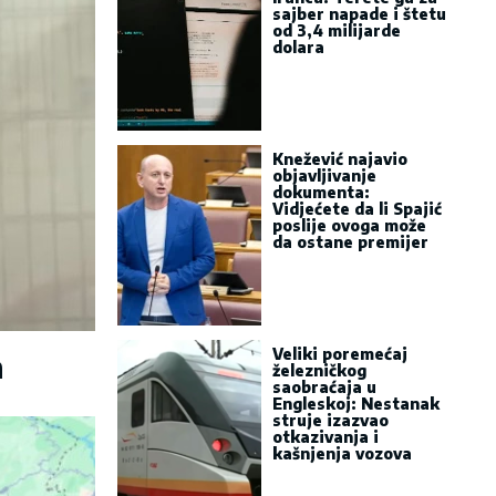
sajber napade i štetu
od 3,4 milijarde
dolara
Knežević najavio
objavljivanje
dokumenta:
Vidjećete da li Spajić
poslije ovoga može
da ostane premijer
Veliki poremećaj
a
železničkog
saobraćaja u
Engleskoj: Nestanak
struje izazvao
otkazivanja i
kašnjenja vozova