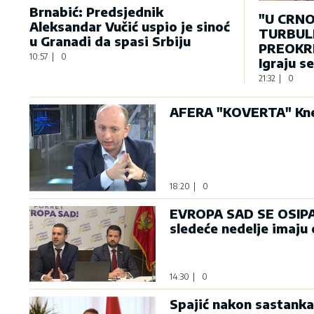
Brnabić: Predsjednik
"U CRNO
Aleksandar Vučić uspio je sinoć
TURBULE
u Granadi da spasi Srbiju
PREOKRE
10:57
|
0
Igraju s
21:32
|
0
AFERA "KOVERTA" Knež
18:20
|
0
EVROPA SAD SE OSIPA: 
sledeće nedelje imaju
14:30
|
0
Spajić nakon sastanka