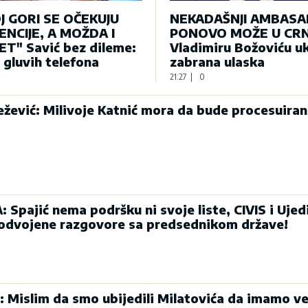
J GORI SE OČEKUJU
NEKADAŠNJI AMBAS
NCIJE, A MOŽDA I
PONOVO MOŽE U CRN
T" Savić bez dileme:
Vladimiru Božoviću u
e gluvih telefona
zabrana ulaska
21:27
|
0
ević: Milivoje Katnić mora da bude procesuiran
Spajić nema podršku ni svoje liste, CIVIS i Ujed
 odvojene razgovore sa predsednikom države!
: Mislim da smo ubijedili Milatovića da imamo ve