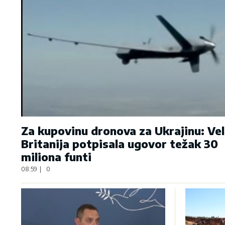
Za kupovinu dronova za Ukrajinu: Vel
Britanija potpisala ugovor težak 30
miliona funti
08:59
|
0