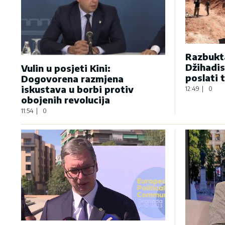
Razbukta
Džihadis
Vulin u posjeti Kini:
poslati 
Dogovorena razmjena
iskustava u borbi protiv
12:49
|
0
obojenih revolucija
11:54
|
0