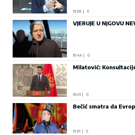
13:08
|
0
VJERUJE U NJGOVU NEV
19:44
|
0
Milatović: Konsultaci
16:01
|
0
Bečić smatra da Evrop
15:01
|
0