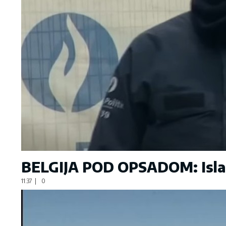
BELGIJA POD OPSADOM: Islami
11:37
|
0