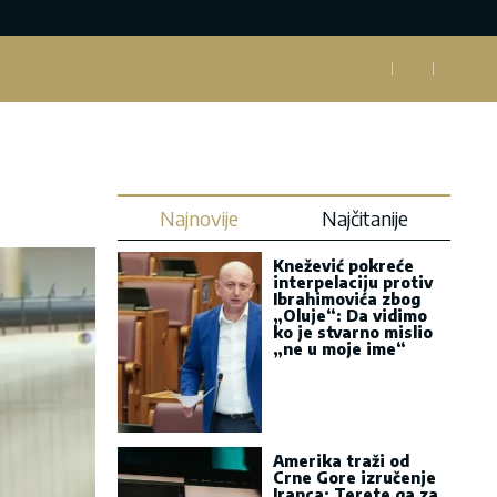
Najnovije
Najčitanije
Knežević pokreće
interpelaciju protiv
Ibrahimovića zbog
„Oluje“: Da vidimo
ko je stvarno mislio
„ne u moje ime“
Amerika traži od
Crne Gore izručenje
Iranca: Terete ga za