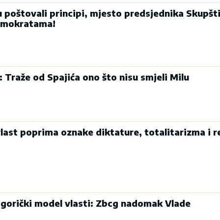
u poštovali principi, mjesto predsjednika Skupšt
emokratama!
: Traže od Spajića ono što nisu smjeli Milu
last poprima oznake diktature, totalitarizma i r
dgorički model vlasti: Zbcg nadomak Vlade