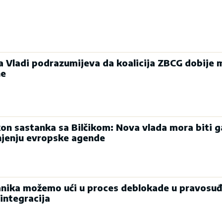
ka Vladi podrazumijeva da koalicija ZBCG dobije 
ne
on sastanka sa Bilčikom: Nova vlada mora biti g
njenju evropske agende
nika možemo ući u proces deblokade u pravosuđ
integracija