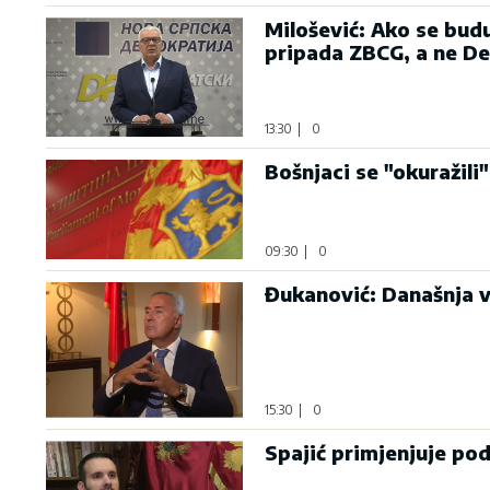
Milošević: Ako se bud
pripada ZBCG, a ne D
13:30
|
0
Bošnjaci se "okuražili"
09:30
|
0
Đukanović: Današnja v
15:30
|
0
Spajić primjenjuje po