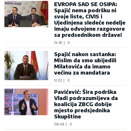
EVROPA SAD SE OSIPA:
Spajić nema podršku ni
svoje liste, CIVIS i
Ujedinjena sledeće nedelje
imaju odvojene razgovore
sa predsednikom države!
14:30
|
0
Spajić nakon sastanka:
Mislim da smo ubijedili
Milatovića da imamo
većinu za mandatara
12:02
|
0
Pavićević: Šira podrška
Vladi podrazumijeva da
koalicija ZBCG dobije
mjesto predsjednika
Skupštine
08:48
|
0