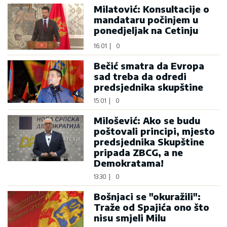
Milatović: Konsultacije o
mandataru počinjem u
ponedjeljak na Cetinju
16:01
|
0
Bečić smatra da Evropa
sad treba da odredi
predsjednika skupštine
15:01
|
0
Milošević: Ako se budu
poštovali principi, mjesto
predsjednika Skupštine
pripada ZBCG, a ne
Demokratama!
13:30
|
0
Bošnjaci se "okuražili":
Traže od Spajića ono što
nisu smjeli Milu