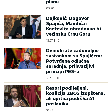
planu
09:20
|
0
Dajković: Dogovor
Spajića, Mandića i
Kneževića obradovao bi
većinsku Crnu Goru
18:27
|
0
Demokrate zadovoljne
sastankom sa Spajićem:
Potvrđena odlučna
saradnja, prihvatljivi
principi PES-a
17:29
|
0
Resori podijeljeni,
koalicija ZBCG izopštena,
ali upitna podrška 41
poslanika
10:47
|
0