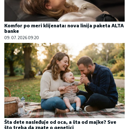
Komfor po meri klijenata: nova linija paketa ALTA
banke
09. 07. 2026 09:20
Šta dete nasleđuje od oca, a šta od majke? Sve
što treba da znate o genetici