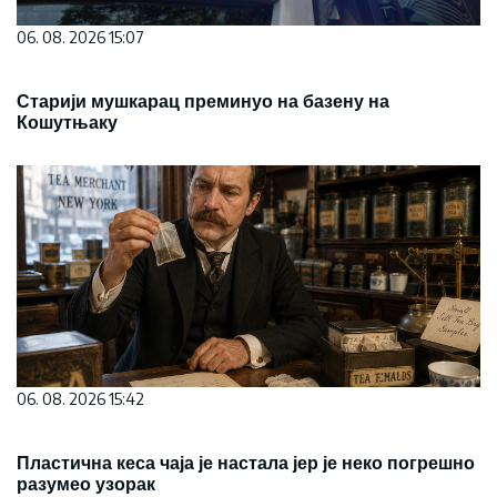
06. 08. 2026 15:07
Старији мушкарац преминуо на базену на
Кошутњаку
06. 08. 2026 15:42
Пластична кеса чаја је настала јер је неко погрешно
разумео узорак