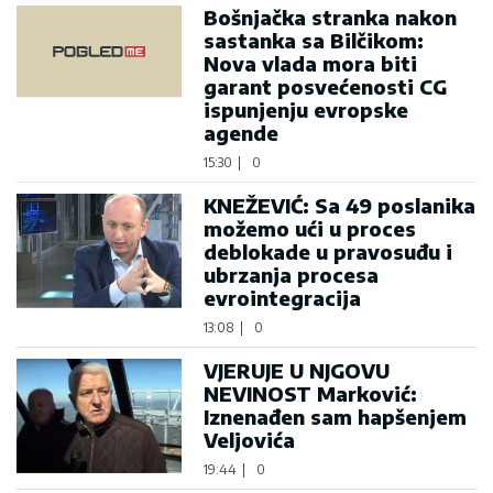
Bošnjačka stranka nakon
sastanka sa Bilčikom:
Nova vlada mora biti
garant posvećenosti CG
ispunjenju evropske
agende
15:30
|
0
KNEŽEVIĆ: Sa 49 poslanika
možemo ući u proces
deblokade u pravosuđu i
ubrzanja procesa
evrointegracija
13:08
|
0
VJERUJE U NJGOVU
NEVINOST Marković:
Iznenađen sam hapšenjem
Veljovića
19:44
|
0