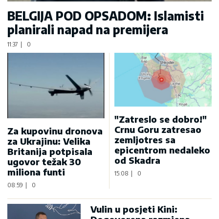
BELGIJA POD OPSADOM: Islamisti
planirali napad na premijera
11:37
|
0
"Zatreslo se dobro!"
Crnu Goru zatresao
Za kupovinu dronova
zemljotres sa
za Ukrajinu: Velika
epicentrom nedaleko
Britanija potpisala
od Skadra
ugovor težak 30
miliona funti
15:08
|
0
08:59
|
0
Vulin u posjeti Kini: