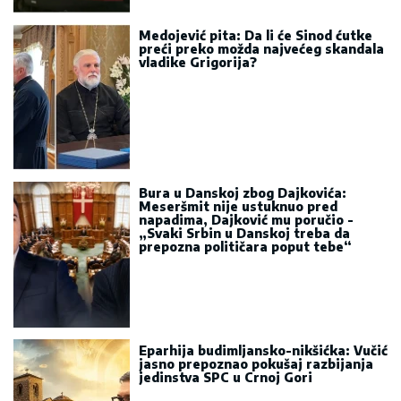
Medojević pita: Da li će Sinod ćutke
preći preko možda najvećeg skandala
vladike Grigorija?
Bura u Danskoj zbog Dajkovića:
Meseršmit nije ustuknuo pred
napadima, Dajković mu poručio -
„Svaki Srbin u Danskoj treba da
prepozna političara poput tebe“
Eparhija budimljansko-nikšićka: Vučić
jasno prepoznao pokušaj razbijanja
jedinstva SPC u Crnoj Gori