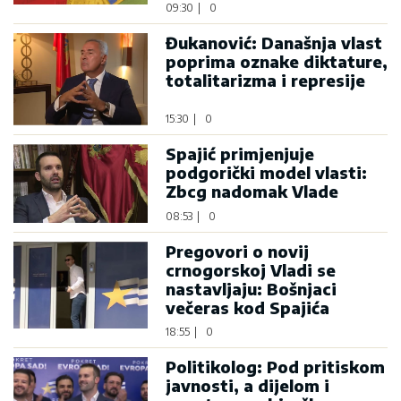
09:30
|
0
Đukanović: Današnja vlast
poprima oznake diktature,
totalitarizma i represije
15:30
|
0
Spajić primjenjuje
podgorički model vlasti:
Zbcg nadomak Vlade
08:53
|
0
Pregovori o novij
crnogorskoj Vladi se
nastavljaju: Bošnjaci
večeras kod Spajića
18:55
|
0
Politikolog: Pod pritiskom
javnosti, a dijelom i