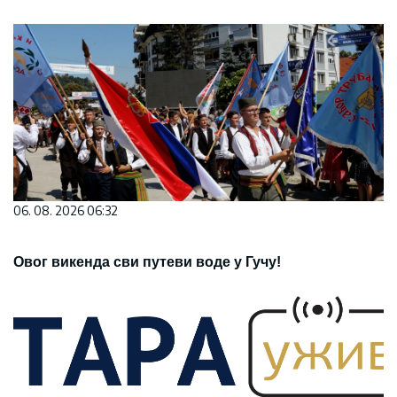
06. 08. 2026 06:32
Овог викенда сви путеви воде у Гучу!