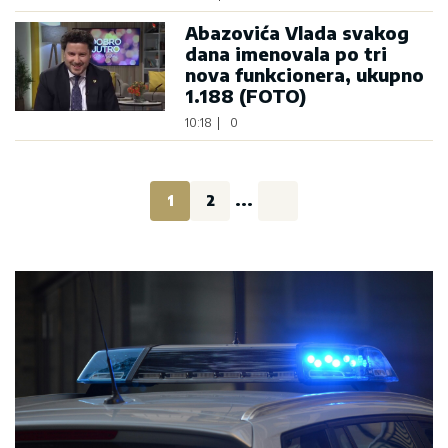
Abazovića Vlada svakog
dana imenovala po tri
nova funkcionera, ukupno
1.188 (FOTO)
10:18
|
0
1
2
...