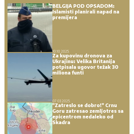
BELGIJA POD OPSADOM:
Islamisti planirali napad na
premijera
10.10.2025.
Za kupovinu dronova za
Ukrajinu: Velika Britanija
potpisala ugovor težak 30
miliona funti
07.03.2025.
"Zatreslo se dobro!" Crnu
Goru zatresao zemljotres sa
epicentrom nedaleko od
Skadra