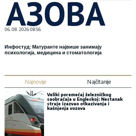
06. 08. 2026 08:56
Инфостуд: Матуранте највише занимају
психологија, медицина и стоматологија
Najnovije
Najčitanije
Veliki poremećaj železničkog
saobraćaja u Engleskoj: Nestanak
struje izazvao otkazivanja i
kašnjenja vozova