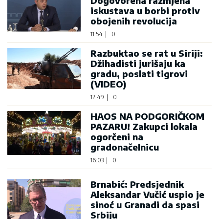
Dogovorena razmjena
iskustava u borbi protiv
obojenih revolucija
11:54
|
0
Razbuktao se rat u Siriji:
Džihadisti jurišaju ka
gradu, poslati tigrovi
(VIDEO)
12:49
|
0
HAOS NA PODGORIČKOM
PAZARU! Zakupci lokala
ogorčeni na
gradonačelnicu
16:03
|
0
Brnabić: Predsjednik
Aleksandar Vučić uspio je
sinoć u Granadi da spasi
Srbiju