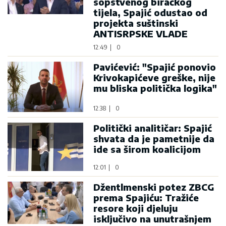
sopstvenog biračkog
tijela, Spajić odustao od
projekta suštinski
ANTISRPSKE VLADE
12:49
|
0
Pavićević: "Spajić ponovio
Krivokapićeve greške, nije
mu bliska politička logika"
12:38
|
0
Politički analitičar: Spajić
shvata da je pametnije da
ide sa širom koalicijom
12:01
|
0
Džentlmenski potez ZBCG
prema Spajiću: Tražiće
resore koji djeluju
isključivo na unutrašnjem