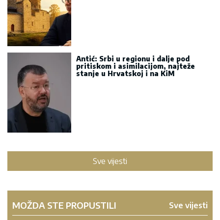
Antić: Srbi u regionu i dalje pod
pritiskom i asimilacijom, najteže
stanje u Hrvatskoj i na KiM
Sve vijesti
MOŽDA STE PROPUSTILI
Sve vijesti