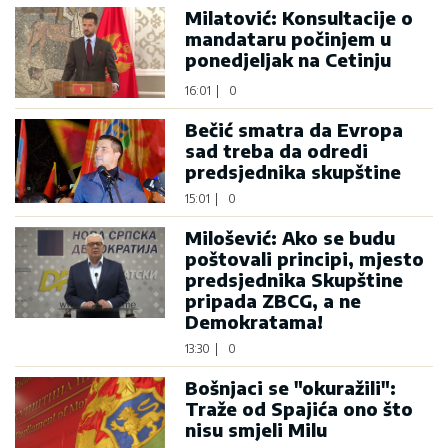
Milatović: Konsultacije o
mandataru počinjem u
ponedjeljak na Cetinju
16:01
|
0
Bečić smatra da Evropa
sad treba da odredi
predsjednika skupštine
15:01
|
0
Milošević: Ako se budu
poštovali principi, mjesto
predsjednika Skupštine
pripada ZBCG, a ne
Demokratama!
13:30
|
0
Bošnjaci se "okuražili":
Traže od Spajića ono što
nisu smjeli Milu