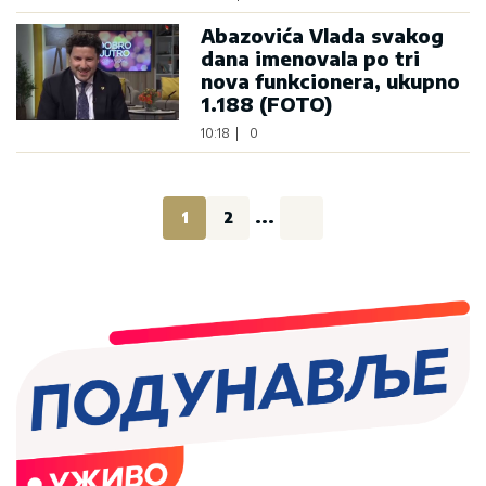
Abazovića Vlada svakog
dana imenovala po tri
nova funkcionera, ukupno
1.188 (FOTO)
10:18
|
0
1
2
...