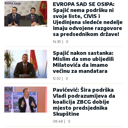
EVROPA SAD SE OSIPA:
Spajić nema podršku ni
svoje liste, CIVIS i
Ujedinjena sledeće nedelje
imaju odvojene razgovore
sa predsednikom države!
14:30
|
0
Spajić nakon sastanka:
Mislim da smo ubijedili
Milatovića da imamo
većinu za mandatara
12:02
|
0
Pavićević: Šira podrška
Vladi podrazumijeva da
koalicija ZBCG dobije
mjesto predsjednika
Skupštine
08:48
|
0