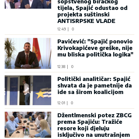
sopstvenog biračkog
tijela, Spajić odustao od
projekta suštinski
ANTISRPSKE VLADE
12:49
|
0
Pavićević: "Spajić ponovio
Krivokapićeve greške, nije
mu bliska politička logika"
12:38
|
0
Politički analitičar: Spajić
shvata da je pametnije da
ide sa širom koalicijom
12:01
|
0
Džentlmenski potez ZBCG
prema Spajiću: Tražiće
resore koji djeluju
isključivo na unutrašnjem