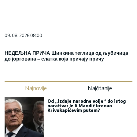
09. 08. 2026 08:00
НЕДЕЉНА ПРИЧА Шинкина теглица од љубичица
до јоргована – слатка која причају причу
Najnovije
Najčitanije
Od „izdaje narodne volje“ do istog
narativa: Je li Mandić krenuo
Krivokapićevim putem?