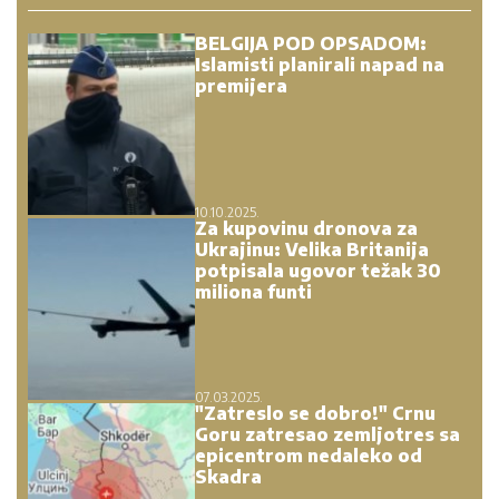
BELGIJA POD OPSADOM:
Islamisti planirali napad na
premijera
10.10.2025.
Za kupovinu dronova za
Ukrajinu: Velika Britanija
potpisala ugovor težak 30
miliona funti
07.03.2025.
"Zatreslo se dobro!" Crnu
Goru zatresao zemljotres sa
epicentrom nedaleko od
Skadra