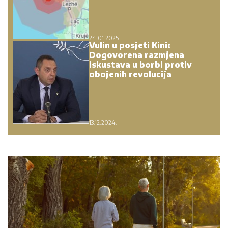
24.01.2025.
Vulin u posjeti Kini:
Dogovorena razmjena
iskustava u borbi protiv
obojenih revolucija
13.12.2024.