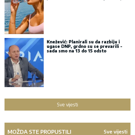
Knežević: Planirali su da razbiju i
ugase DNP, grdno su se prevarili -
sada smo na 13 do 15 odsto
Sve vijesti
MOŽDA STE PROPUSTILI
Sve vijesti