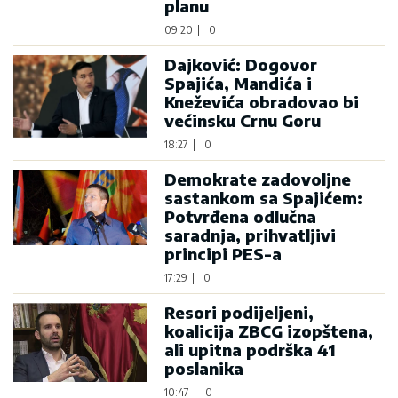
planu
09:20
|
0
Dajković: Dogovor
Spajića, Mandića i
Kneževića obradovao bi
većinsku Crnu Goru
18:27
|
0
Demokrate zadovoljne
sastankom sa Spajićem:
Potvrđena odlučna
saradnja, prihvatljivi
principi PES-a
17:29
|
0
Resori podijeljeni,
koalicija ZBCG izopštena,
ali upitna podrška 41
poslanika
10:47
|
0