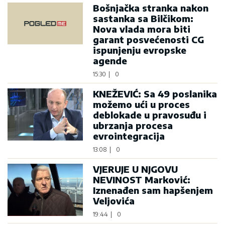
Bošnjačka stranka nakon
sastanka sa Bilčikom:
Nova vlada mora biti
garant posvećenosti CG
ispunjenju evropske
agende
15:30
|
0
KNEŽEVIĆ: Sa 49 poslanika
možemo ući u proces
deblokade u pravosuđu i
ubrzanja procesa
evrointegracija
13:08
|
0
VJERUJE U NJGOVU
NEVINOST Marković:
Iznenađen sam hapšenjem
Veljovića
19:44
|
0