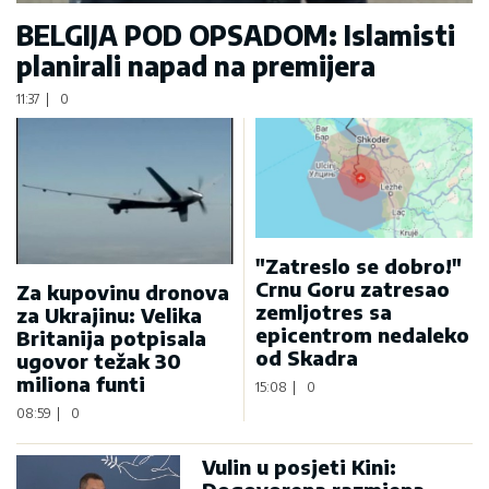
BELGIJA POD OPSADOM: Islamisti
planirali napad na premijera
11:37
|
0
"Zatreslo se dobro!"
Crnu Goru zatresao
Za kupovinu dronova
zemljotres sa
za Ukrajinu: Velika
epicentrom nedaleko
Britanija potpisala
od Skadra
ugovor težak 30
miliona funti
15:08
|
0
08:59
|
0
Vulin u posjeti Kini: