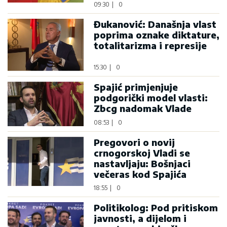
09:30
|
0
Đukanović: Današnja vlast
poprima oznake diktature,
totalitarizma i represije
15:30
|
0
Spajić primjenjuje
podgorički model vlasti:
Zbcg nadomak Vlade
08:53
|
0
Pregovori o novij
crnogorskoj Vladi se
nastavljaju: Bošnjaci
večeras kod Spajića
18:55
|
0
Politikolog: Pod pritiskom
javnosti, a dijelom i