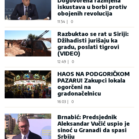
Dogovorena razmjena
iskustava u borbi protiv
obojenih revolucija
11:54
|
0
Razbuktao se rat u Siriji:
Džihadisti jurišaju ka
gradu, poslati tigrovi
(VIDEO)
12:49
|
0
HAOS NA PODGORIČKOM
PAZARU! Zakupci lokala
ogorčeni na
gradonačelnicu
16:03
|
0
Brnabić: Predsjednik
Aleksandar Vučić uspio je
sinoć u Granadi da spasi
Srbiju