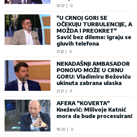
10:57
|
0
"U CRNOJ GORI SE
OČEKUJU TURBULENCIJE, A
MOŽDA I PREOKRET"
Savić bez dileme: Igraju se
gluvih telefona
21:32
|
0
NEKADAŠNJI AMBASADOR
PONOVO MOŽE U CRNU
GORU: Vladimiru Božoviću
ukinuta zabrana ulaska
21:27
|
0
AFERA "KOVERTA"
Knežević: Milivoje Katnić
mora da bude procesuiran!
18:20
|
0