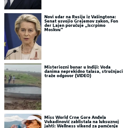
Novi udar na Rusiju iz Vašingtona:
Senat usvojio Grejemov zakon, Fon
der Lajen poručuje „Iscrpimo
Moskvu“
Misteriozni bunar u Indiji: Voda
danima neprekidno talasa, stručnjaci
traže odgovor (VIDEO)
Miss World Crne Gore Anđela
Vukadinović zablistala na luksuznoj
jahti: Wellness vikend za pamćenje