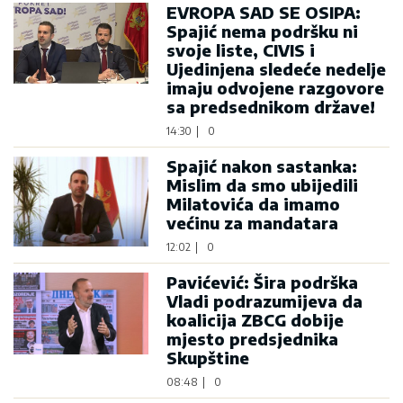
EVROPA SAD SE OSIPA:
Spajić nema podršku ni
svoje liste, CIVIS i
Ujedinjena sledeće nedelje
imaju odvojene razgovore
sa predsednikom države!
14:30
|
0
Spajić nakon sastanka:
Mislim da smo ubijedili
Milatovića da imamo
većinu za mandatara
12:02
|
0
Pavićević: Šira podrška
Vladi podrazumijeva da
koalicija ZBCG dobije
mjesto predsjednika
Skupštine
08:48
|
0