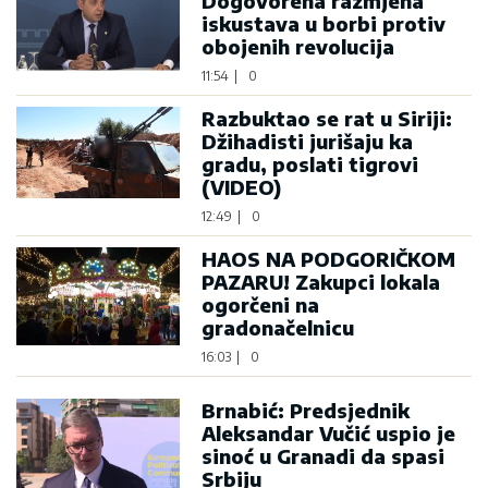
Dogovorena razmjena
iskustava u borbi protiv
obojenih revolucija
11:54
|
0
Razbuktao se rat u Siriji:
Džihadisti jurišaju ka
gradu, poslati tigrovi
(VIDEO)
12:49
|
0
HAOS NA PODGORIČKOM
PAZARU! Zakupci lokala
ogorčeni na
gradonačelnicu
16:03
|
0
Brnabić: Predsjednik
Aleksandar Vučić uspio je
sinoć u Granadi da spasi
Srbiju