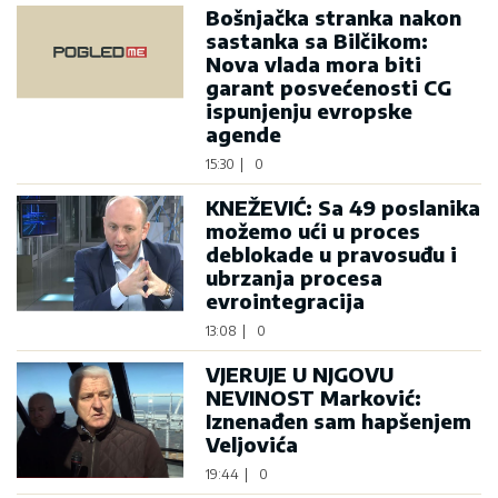
Bošnjačka stranka nakon
sastanka sa Bilčikom:
Nova vlada mora biti
garant posvećenosti CG
ispunjenju evropske
agende
15:30
|
0
KNEŽEVIĆ: Sa 49 poslanika
možemo ući u proces
deblokade u pravosuđu i
ubrzanja procesa
evrointegracija
13:08
|
0
VJERUJE U NJGOVU
NEVINOST Marković:
Iznenađen sam hapšenjem
Veljovića
19:44
|
0