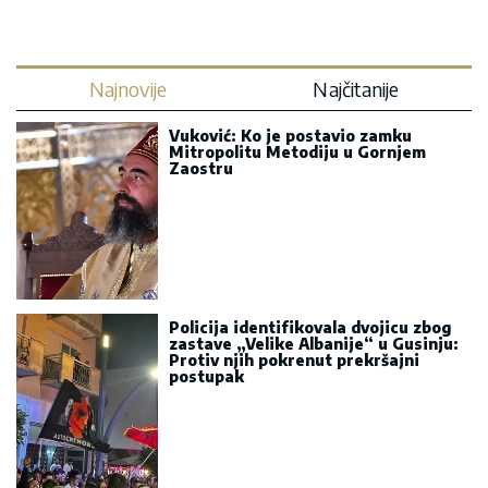
Najnovije
Najčitanije
Vuković: Ko je postavio zamku
Mitropolitu Metodiju u Gornjem
Zaostru
Policija identifikovala dvojicu zbog
zastave „Velike Albanije“ u Gusinju:
Protiv njih pokrenut prekršajni
postupak