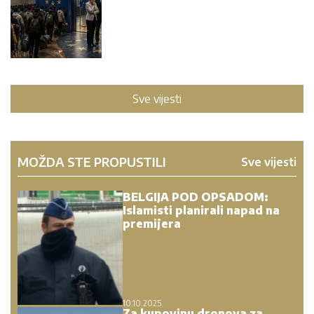
Sve vijesti
MOŽDA STE PROPUSTILI
Sve vijesti
BELGIJA POD OPSADOM:
Islamisti planirali napad na
premijera
10.10.2025.
Za kupovinu dronova za