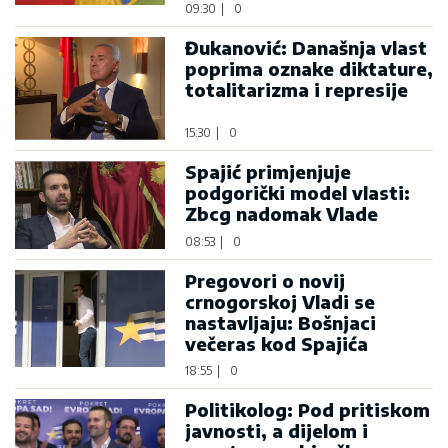
09:30
|
0
Đukanović: Današnja vlast
poprima oznake diktature,
totalitarizma i represije
15:30
|
0
Spajić primjenjuje
podgorički model vlasti:
Zbcg nadomak Vlade
08:53
|
0
Pregovori o novij
crnogorskoj Vladi se
nastavljaju: Bošnjaci
večeras kod Spajića
18:55
|
0
Politikolog: Pod pritiskom
javnosti, a dijelom i