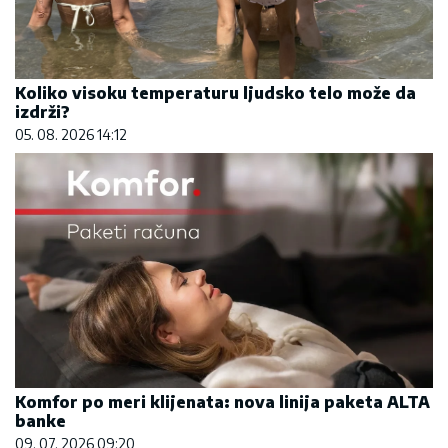
Koliko visoku temperaturu ljudsko telo može da
izdrži?
05. 08. 2026 14:12
Komfor po meri klijenata: nova linija paketa ALTA
banke
09. 07. 2026 09:20