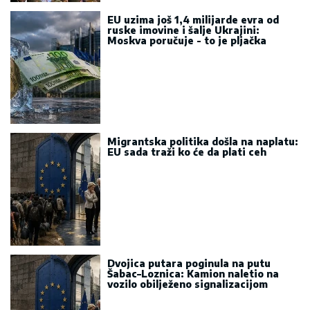
EU uzima još 1,4 milijarde evra od
ruske imovine i šalje Ukrajini:
Moskva poručuje - to je pljačka
Migrantska politika došla na naplatu:
EU sada traži ko će da plati ceh
Dvojica putara poginula na putu
Šabac–Loznica: Kamion naletio na
vozilo obilježeno signalizacijom