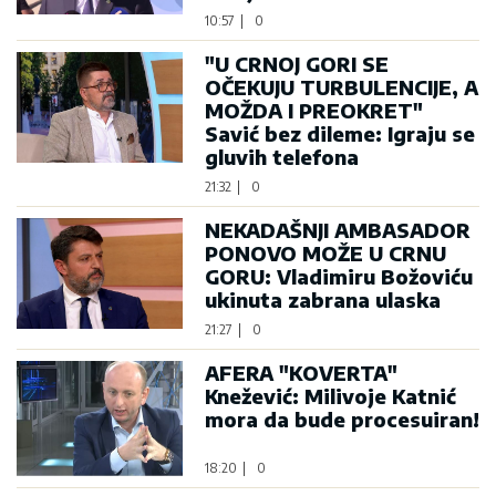
10:57
|
0
"U CRNOJ GORI SE
OČEKUJU TURBULENCIJE, A
MOŽDA I PREOKRET"
Savić bez dileme: Igraju se
gluvih telefona
21:32
|
0
NEKADAŠNJI AMBASADOR
PONOVO MOŽE U CRNU
GORU: Vladimiru Božoviću
ukinuta zabrana ulaska
21:27
|
0
AFERA "KOVERTA"
Knežević: Milivoje Katnić
mora da bude procesuiran!
18:20
|
0