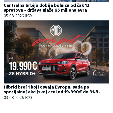
Centralna Srbija dobija bolnicu od čak 12
spratova - država ulaže 85 miliona evra
05. 08. 2026 11:59
Hibrid broj 1 koji osvaja Evropu, sada po
specijalnoj akcijskoj ceni od 19.990€ do 31.8.
03. 08. 2026 13:23