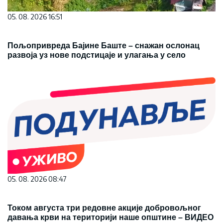
05. 08. 2026 16:51
Пољопривреда Бајине Баште – снажан ослонац
развоја уз нове подстицаје и улагања у село
05. 08. 2026 08:47
Током августа три редовне акције добровољног
давања крви на територији наше општине – ВИДЕО