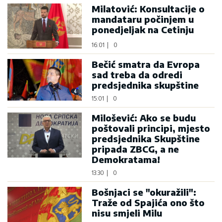
Milatović: Konsultacije o
mandataru počinjem u
ponedjeljak na Cetinju
16:01
|
0
Bečić smatra da Evropa
sad treba da odredi
predsjednika skupštine
15:01
|
0
Milošević: Ako se budu
poštovali principi, mjesto
predsjednika Skupštine
pripada ZBCG, a ne
Demokratama!
13:30
|
0
Bošnjaci se "okuražili":
Traže od Spajića ono što
nisu smjeli Milu