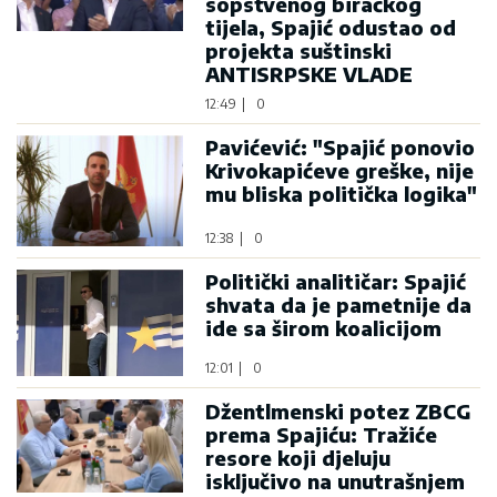
sopstvenog biračkog
tijela, Spajić odustao od
projekta suštinski
ANTISRPSKE VLADE
12:49
|
0
Pavićević: "Spajić ponovio
Krivokapićeve greške, nije
mu bliska politička logika"
12:38
|
0
Politički analitičar: Spajić
shvata da je pametnije da
ide sa širom koalicijom
12:01
|
0
Džentlmenski potez ZBCG
prema Spajiću: Tražiće
resore koji djeluju
isključivo na unutrašnjem