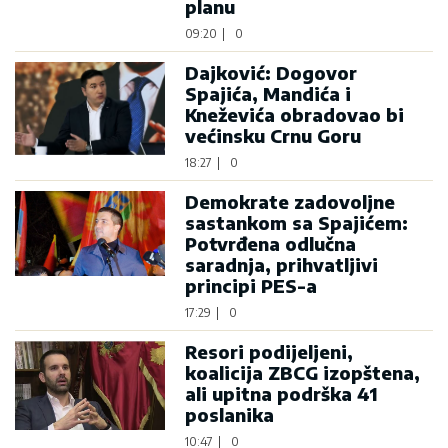
planu
09:20
|
0
Dajković: Dogovor
Spajića, Mandića i
Kneževića obradovao bi
većinsku Crnu Goru
18:27
|
0
Demokrate zadovoljne
sastankom sa Spajićem:
Potvrđena odlučna
saradnja, prihvatljivi
principi PES-a
17:29
|
0
Resori podijeljeni,
koalicija ZBCG izopštena,
ali upitna podrška 41
poslanika
10:47
|
0