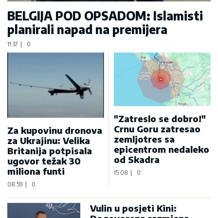
BELGIJA POD OPSADOM: Islamisti
planirali napad na premijera
11:37
|
0
"Zatreslo se dobro!"
Crnu Goru zatresao
Za kupovinu dronova
zemljotres sa
za Ukrajinu: Velika
epicentrom nedaleko
Britanija potpisala
od Skadra
ugovor težak 30
miliona funti
15:08
|
0
08:59
|
0
Vulin u posjeti Kini: