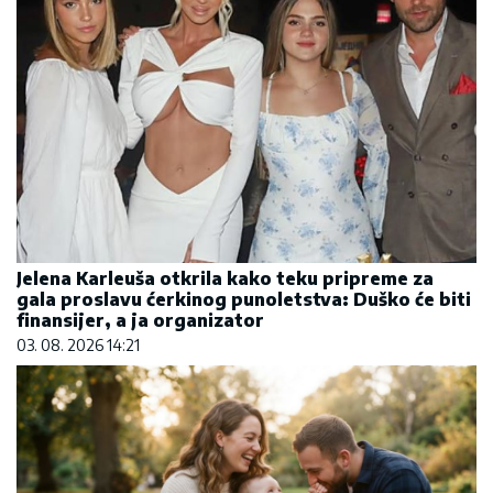
Jelena Karleuša otkrila kako teku pripreme za
gala proslavu ćerkinog punoletstva: Duško će biti
finansijer, a ja organizator
03. 08. 2026 14:21