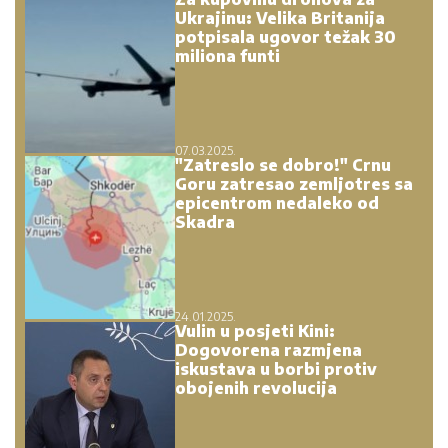
Ukrajinu: Velika Britanija
potpisala ugovor težak 30
miliona funti
07.03.2025.
"Zatreslo se dobro!" Crnu
Goru zatresao zemljotres sa
epicentrom nedaleko od
Skadra
24.01.2025.
Vulin u posjeti Kini:
Dogovorena razmjena
iskustava u borbi protiv
obojenih revolucija