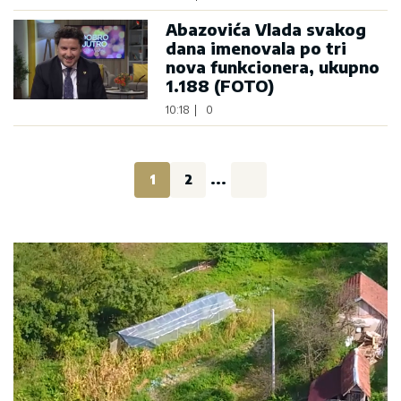
Abazovića Vlada svakog
dana imenovala po tri
nova funkcionera, ukupno
1.188 (FOTO)
10:18
|
0
1
2
...