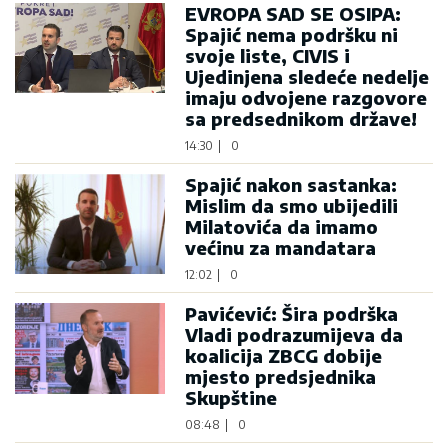
EVROPA SAD SE OSIPA:
Spajić nema podršku ni
svoje liste, CIVIS i
Ujedinjena sledeće nedelje
imaju odvojene razgovore
sa predsednikom države!
14:30
|
0
Spajić nakon sastanka:
Mislim da smo ubijedili
Milatovića da imamo
većinu za mandatara
12:02
|
0
Pavićević: Šira podrška
Vladi podrazumijeva da
koalicija ZBCG dobije
mjesto predsjednika
Skupštine
08:48
|
0