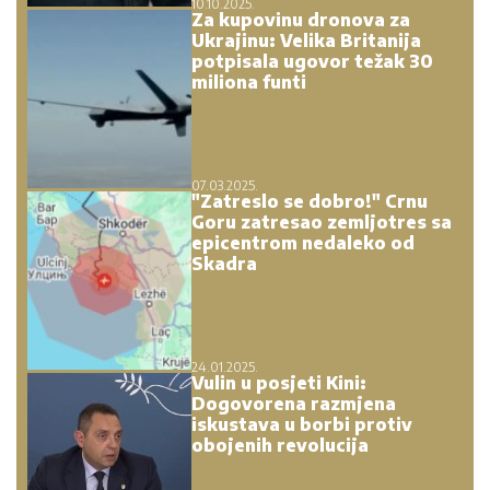
10.10.2025.
Za kupovinu dronova za
Ukrajinu: Velika Britanija
potpisala ugovor težak 30
miliona funti
07.03.2025.
"Zatreslo se dobro!" Crnu
Goru zatresao zemljotres sa
epicentrom nedaleko od
Skadra
24.01.2025.
Vulin u posjeti Kini:
Dogovorena razmjena
iskustava u borbi protiv
obojenih revolucija