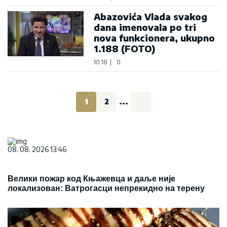
Abazovića Vlada svakog
dana imenovala po tri
nova funkcionera, ukupno
1.188 (FOTO)
10:18
|
0
1
2
...
08. 08. 2026 13:46
Велики пожар код Књажевца и даље није
локализован: Ватрогасци непрекидно на терену