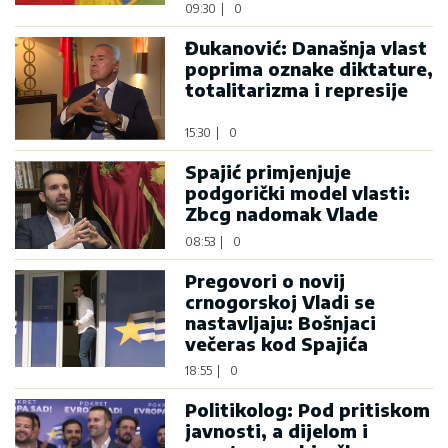
09:30
|
0
Đukanović: Današnja vlast
poprima oznake diktature,
totalitarizma i represije
15:30
|
0
Spajić primjenjuje
podgorički model vlasti:
Zbcg nadomak Vlade
08:53
|
0
Pregovori o novij
crnogorskoj Vladi se
nastavljaju: Bošnjaci
večeras kod Spajića
18:55
|
0
Politikolog: Pod pritiskom
javnosti, a dijelom i