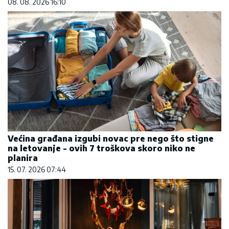
08. 08. 2026 16:10
Većina građana izgubi novac pre nego što stigne
na letovanje - ovih 7 troškova skoro niko ne
planira
15. 07. 2026 07:44