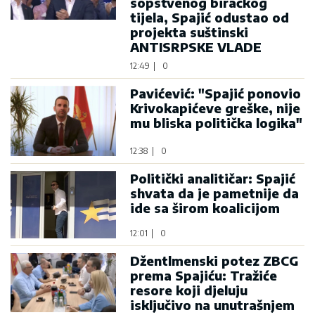
sopstvenog biračkog
tijela, Spajić odustao od
projekta suštinski
ANTISRPSKE VLADE
12:49
|
0
Pavićević: "Spajić ponovio
Krivokapićeve greške, nije
mu bliska politička logika"
12:38
|
0
Politički analitičar: Spajić
shvata da je pametnije da
ide sa širom koalicijom
12:01
|
0
Džentlmenski potez ZBCG
prema Spajiću: Tražiće
resore koji djeluju
isključivo na unutrašnjem