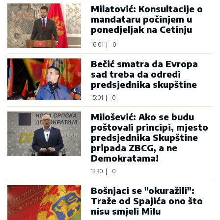
Milatović: Konsultacije o
mandataru počinjem u
ponedjeljak na Cetinju
16:01
|
0
Bečić smatra da Evropa
sad treba da odredi
predsjednika skupštine
15:01
|
0
Milošević: Ako se budu
poštovali principi, mjesto
predsjednika Skupštine
pripada ZBCG, a ne
Demokratama!
13:30
|
0
Bošnjaci se "okuražili":
Traže od Spajića ono što
nisu smjeli Milu