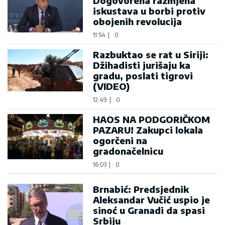
Dogovorena razmjena
iskustava u borbi protiv
obojenih revolucija
11:54
|
0
Razbuktao se rat u Siriji:
Džihadisti jurišaju ka
gradu, poslati tigrovi
(VIDEO)
12:49
|
0
HAOS NA PODGORIČKOM
PAZARU! Zakupci lokala
ogorčeni na
gradonačelnicu
16:03
|
0
Brnabić: Predsjednik
Aleksandar Vučić uspio je
sinoć u Granadi da spasi
Srbiju