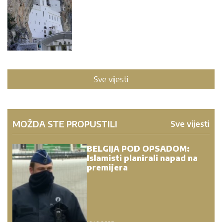
Sve vijesti
MOŽDA STE PROPUSTILI
Sve vijesti
BELGIJA POD OPSADOM:
Islamisti planirali napad na
premijera