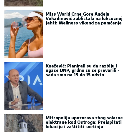
Miss World Crne Gore Anđela
Vukadinović zablistala na luksuznoj
jahti: Wellness vikend za pamćenje
Knežević: Planirali su da razbiju i
ugase DNP, grdno su se prevarili -
sada smo na 13 do 15 odsto
Mitropolija upozorava zbog solarne
elektrane kod Ostroga: Preispitati
lokaciju i zaštititi svetinju