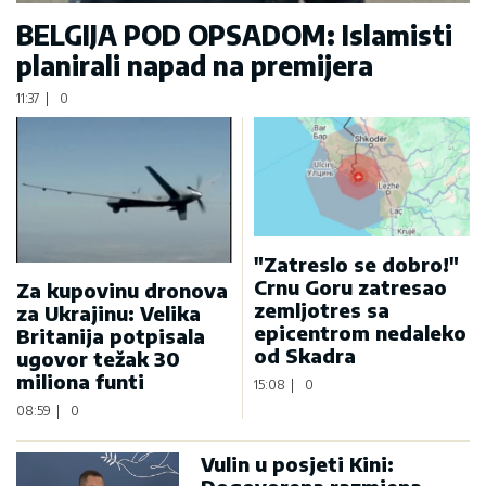
BELGIJA POD OPSADOM: Islamisti
planirali napad na premijera
11:37
|
0
"Zatreslo se dobro!"
Crnu Goru zatresao
Za kupovinu dronova
zemljotres sa
za Ukrajinu: Velika
epicentrom nedaleko
Britanija potpisala
od Skadra
ugovor težak 30
miliona funti
15:08
|
0
08:59
|
0
Vulin u posjeti Kini: