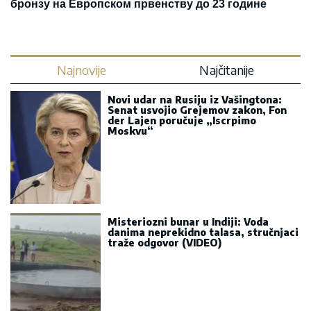
бронзу на Европском првенству до 23 године
Najnovije
Najčitanije
Novi udar na Rusiju iz Vašingtona:
Senat usvojio Grejemov zakon, Fon
der Lajen poručuje „Iscrpimo
Moskvu“
Misteriozni bunar u Indiji: Voda
danima neprekidno talasa, stručnjaci
traže odgovor (VIDEO)