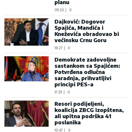
planu
09:20
|
0
Dajković: Dogovor
Spajića, Mandića i
Kneževića obradovao bi
većinsku Crnu Goru
18:27
|
0
Demokrate zadovoljne
sastankom sa Spajićem:
Potvrđena odlučna
saradnja, prihvatljivi
principi PES-a
17:29
|
0
Resori podijeljeni,
koalicija ZBCG izopštena,
ali upitna podrška 41
poslanika
10:47
|
0