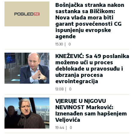
Bošnjačka stranka nakon
sastanka sa Bilčikom:
Nova vlada mora biti
garant posvećenosti CG
ispunjenju evropske
agende
15:30
|
0
KNEŽEVIĆ: Sa 49 poslanika
možemo ući u proces
deblokade u pravosuđu i
ubrzanja procesa
evrointegracija
13:08
|
0
VJERUJE U NJGOVU
NEVINOST Marković:
Iznenađen sam hapšenjem
Veljovića
19:44
|
0