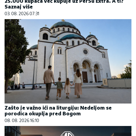
25.000 kupaca već kupuje uz PerSu Extra. A ti?
Saznaj više
03. 08. 2026 07:31
Zašto je važno ići na liturgiju: Nedeljom se
porodica okuplja pred Bogom
08. 08. 2026 16:10