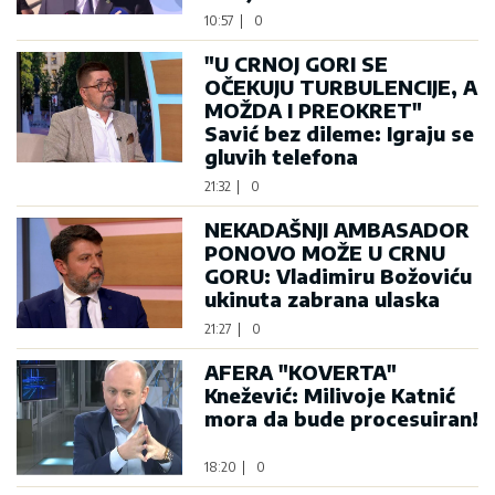
10:57
|
0
"U CRNOJ GORI SE
OČEKUJU TURBULENCIJE, A
MOŽDA I PREOKRET"
Savić bez dileme: Igraju se
gluvih telefona
21:32
|
0
NEKADAŠNJI AMBASADOR
PONOVO MOŽE U CRNU
GORU: Vladimiru Božoviću
ukinuta zabrana ulaska
21:27
|
0
AFERA "KOVERTA"
Knežević: Milivoje Katnić
mora da bude procesuiran!
18:20
|
0