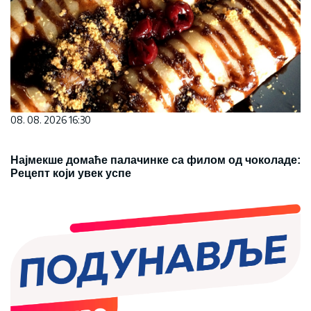
08. 08. 2026 16:30
Најмекше домаће палачинке са филом од чоколаде:
Рецепт који увек успе