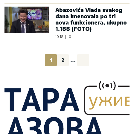
Abazovića Vlada svakog
dana imenovala po tri
nova funkcionera, ukupno
1.188 (FOTO)
10:18
|
0
1
2
...