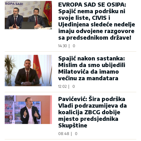
EVROPA SAD SE OSIPA:
Spajić nema podršku ni
svoje liste, CIVIS i
Ujedinjena sledeće nedelje
imaju odvojene razgovore
sa predsednikom države!
14:30
|
0
Spajić nakon sastanka:
Mislim da smo ubijedili
Milatovića da imamo
većinu za mandatara
12:02
|
0
Pavićević: Šira podrška
Vladi podrazumijeva da
koalicija ZBCG dobije
mjesto predsjednika
Skupštine
08:48
|
0