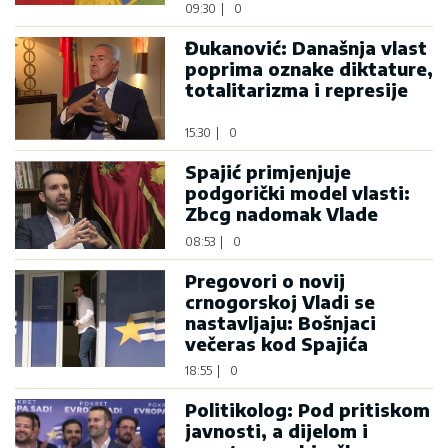
09:30
|
0
Đukanović: Današnja vlast
poprima oznake diktature,
totalitarizma i represije
15:30
|
0
Spajić primjenjuje
podgorički model vlasti:
Zbcg nadomak Vlade
08:53
|
0
Pregovori o novij
crnogorskoj Vladi se
nastavljaju: Bošnjaci
večeras kod Spajića
18:55
|
0
Politikolog: Pod pritiskom
javnosti, a dijelom i