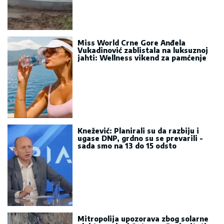
Miss World Crne Gore Anđela
Vukadinović zablistala na luksuznoj
jahti: Wellness vikend za pamćenje
Knežević: Planirali su da razbiju i
ugase DNP, grdno su se prevarili -
sada smo na 13 do 15 odsto
Mitropolija upozorava zbog solarne