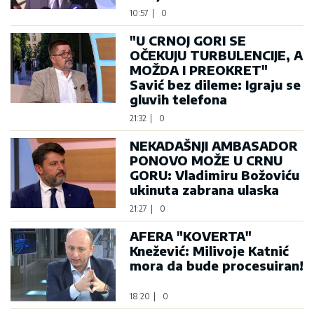
10:57
|
0
"U CRNOJ GORI SE
OČEKUJU TURBULENCIJE, A
MOŽDA I PREOKRET"
Savić bez dileme: Igraju se
gluvih telefona
21:32
|
0
NEKADAŠNJI AMBASADOR
PONOVO MOŽE U CRNU
GORU: Vladimiru Božoviću
ukinuta zabrana ulaska
21:27
|
0
AFERA "KOVERTA"
Knežević: Milivoje Katnić
mora da bude procesuiran!
18:20
|
0