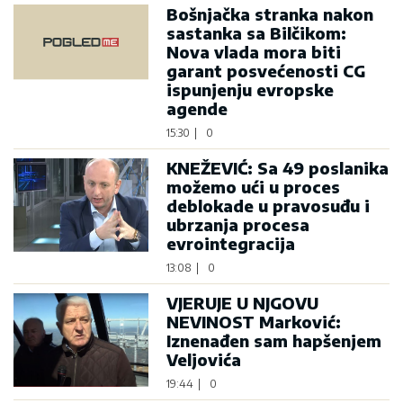
Bošnjačka stranka nakon
sastanka sa Bilčikom:
Nova vlada mora biti
garant posvećenosti CG
ispunjenju evropske
agende
15:30
|
0
KNEŽEVIĆ: Sa 49 poslanika
možemo ući u proces
deblokade u pravosuđu i
ubrzanja procesa
evrointegracija
13:08
|
0
VJERUJE U NJGOVU
NEVINOST Marković:
Iznenađen sam hapšenjem
Veljovića
19:44
|
0