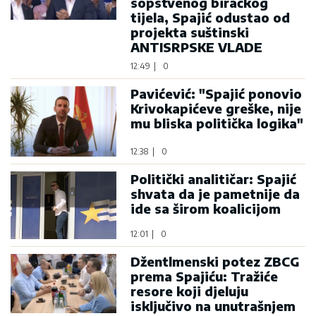
sopstvenog biračkog
tijela, Spajić odustao od
projekta suštinski
ANTISRPSKE VLADE
12:49
|
0
Pavićević: "Spajić ponovio
Krivokapićeve greške, nije
mu bliska politička logika"
12:38
|
0
Politički analitičar: Spajić
shvata da je pametnije da
ide sa širom koalicijom
12:01
|
0
Džentlmenski potez ZBCG
prema Spajiću: Tražiće
resore koji djeluju
isključivo na unutrašnjem