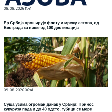
08. 08. 2026 11:41
Ер Србија проширује флоту и мрежу летова, од
Београда ка више од 100 дестинација
09. 08. 2026 06:41
Суша узима огроман данак у Србији: Принос
кукуруза пада и до 40 одсто, губици се мере