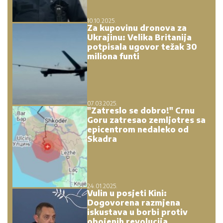
10.10.2025.
Za kupovinu dronova za
Ukrajinu: Velika Britanija
potpisala ugovor težak 30
miliona funti
07.03.2025.
"Zatreslo se dobro!" Crnu
Goru zatresao zemljotres sa
epicentrom nedaleko od
Skadra
24.01.2025.
Vulin u posjeti Kini:
Dogovorena razmjena
iskustava u borbi protiv
obojenih revolucija