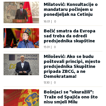
Milatović: Konsultacije o
mandataru počinjem u
ponedjeljak na Cetinju
16:01
|
0
Bečić smatra da Evropa
sad treba da odredi
predsjednika skupštine
15:01
|
0
Milošević: Ako se budu
poštovali principi, mjesto
predsjednika Skupštine
pripada ZBCG, a ne
Demokratama!
13:30
|
0
Bošnjaci se "okuražili":
Traže od Spajića ono što
nisu smjeli Milu