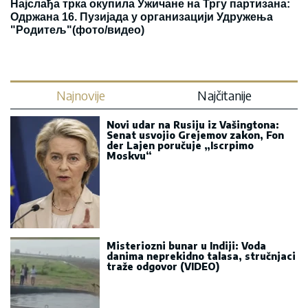
Најслађа трка окупила Ужичане на Тргу партизана:
Одржана 16. Пузијада у организацији Удружења
"Родитељ"(фото/видео)
Najnovije
Najčitanije
Novi udar na Rusiju iz Vašingtona:
Senat usvojio Grejemov zakon, Fon
der Lajen poručuje „Iscrpimo
Moskvu“
Misteriozni bunar u Indiji: Voda
danima neprekidno talasa, stručnjaci
traže odgovor (VIDEO)