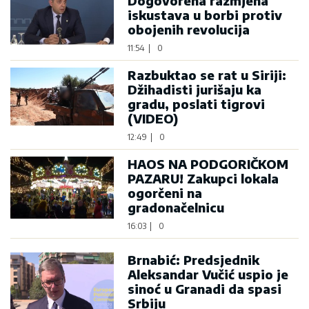
Dogovorena razmjena
iskustava u borbi protiv
obojenih revolucija
11:54
|
0
Razbuktao se rat u Siriji:
Džihadisti jurišaju ka
gradu, poslati tigrovi
(VIDEO)
12:49
|
0
HAOS NA PODGORIČKOM
PAZARU! Zakupci lokala
ogorčeni na
gradonačelnicu
16:03
|
0
Brnabić: Predsjednik
Aleksandar Vučić uspio je
sinoć u Granadi da spasi
Srbiju