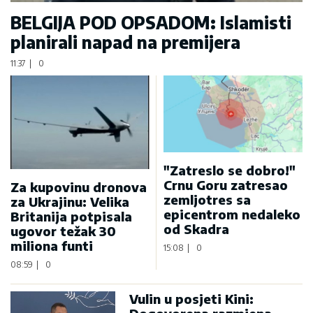
BELGIJA POD OPSADOM: Islamisti
planirali napad na premijera
11:37
|
0
"Zatreslo se dobro!"
Crnu Goru zatresao
Za kupovinu dronova
zemljotres sa
za Ukrajinu: Velika
epicentrom nedaleko
Britanija potpisala
od Skadra
ugovor težak 30
miliona funti
15:08
|
0
08:59
|
0
Vulin u posjeti Kini: