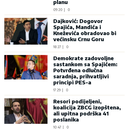
planu
09:20
|
0
Dajković: Dogovor
Spajića, Mandića i
Kneževića obradovao bi
većinsku Crnu Goru
18:27
|
0
Demokrate zadovoljne
sastankom sa Spajićem:
Potvrđena odlučna
saradnja, prihvatljivi
principi PES-a
17:29
|
0
Resori podijeljeni,
koalicija ZBCG izopštena,
ali upitna podrška 41
poslanika
10:47
|
0