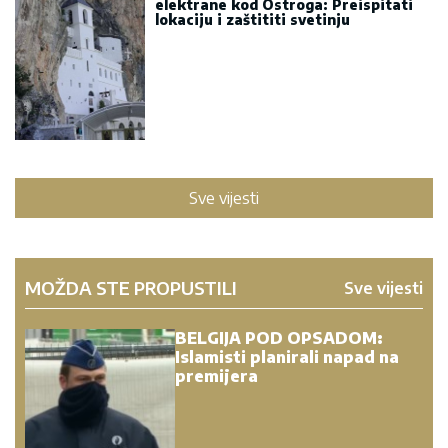
elektrane kod Ostroga: Preispitati
lokaciju i zaštititi svetinju
Sve vijesti
MOŽDA STE PROPUSTILI
Sve vijesti
BELGIJA POD OPSADOM:
Islamisti planirali napad na
premijera