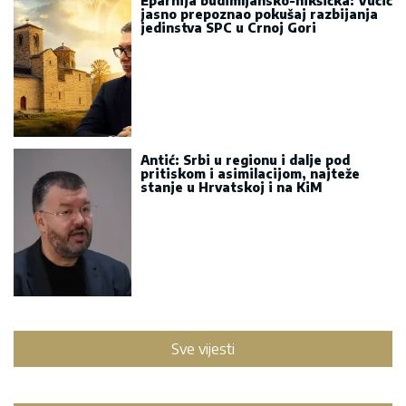
Eparhija budimljansko-nikšićka: Vučić
jasno prepoznao pokušaj razbijanja
jedinstva SPC u Crnoj Gori
Antić: Srbi u regionu i dalje pod
pritiskom i asimilacijom, najteže
stanje u Hrvatskoj i na KiM
Sve vijesti