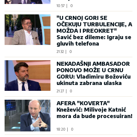
10:57
|
0
"U CRNOJ GORI SE
OČEKUJU TURBULENCIJE, A
MOŽDA I PREOKRET"
Savić bez dileme: Igraju se
gluvih telefona
21:32
|
0
NEKADAŠNJI AMBASADOR
PONOVO MOŽE U CRNU
GORU: Vladimiru Božoviću
ukinuta zabrana ulaska
21:27
|
0
AFERA "KOVERTA"
Knežević: Milivoje Katnić
mora da bude procesuiran!
18:20
|
0