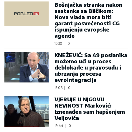
Bošnjačka stranka nakon
sastanka sa Bilčikom:
Nova vlada mora biti
garant posvećenosti CG
ispunjenju evropske
agende
15:30
|
0
KNEŽEVIĆ: Sa 49 poslanika
možemo ući u proces
deblokade u pravosuđu i
ubrzanja procesa
evrointegracija
13:08
|
0
VJERUJE U NJGOVU
NEVINOST Marković:
Iznenađen sam hapšenjem
Veljovića
19:44
|
0