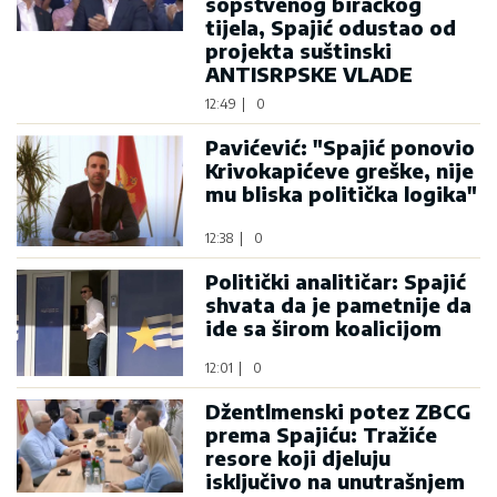
sopstvenog biračkog
tijela, Spajić odustao od
projekta suštinski
ANTISRPSKE VLADE
12:49
|
0
Pavićević: "Spajić ponovio
Krivokapićeve greške, nije
mu bliska politička logika"
12:38
|
0
Politički analitičar: Spajić
shvata da je pametnije da
ide sa širom koalicijom
12:01
|
0
Džentlmenski potez ZBCG
prema Spajiću: Tražiće
resore koji djeluju
isključivo na unutrašnjem