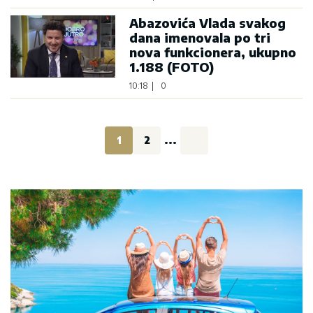
Abazovića Vlada svakog
dana imenovala po tri
nova funkcionera, ukupno
1.188 (FOTO)
10:18
|
0
1
2
...