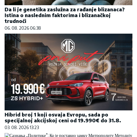
Da li je genetika zaslužna za rađanje blizanaca?
Istina o naslednim faktorima i blizanačkoj
trudnoći
06. 08. 2026 06:38
Hibrid broj 1 koji osvaja Evropu, sada po
specijalnoj akcijskoj ceni od 19.990€ do 31.8.
03. 08. 2026 13:23