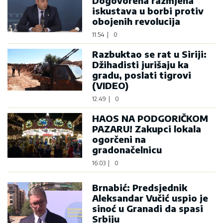
Dogovorena razmjena
iskustava u borbi protiv
obojenih revolucija
11:54
|
0
Razbuktao se rat u Siriji:
Džihadisti jurišaju ka
gradu, poslati tigrovi
(VIDEO)
12:49
|
0
HAOS NA PODGORIČKOM
PAZARU! Zakupci lokala
ogorčeni na
gradonačelnicu
16:03
|
0
Brnabić: Predsjednik
Aleksandar Vučić uspio je
sinoć u Granadi da spasi
Srbiju