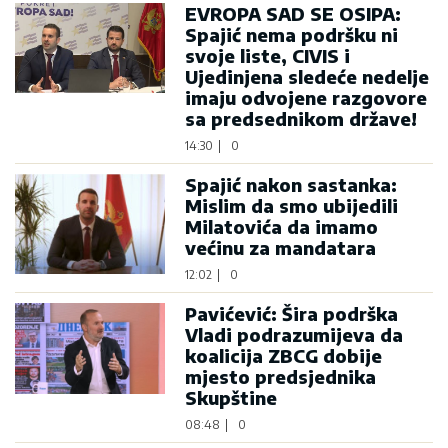
EVROPA SAD SE OSIPA:
Spajić nema podršku ni
svoje liste, CIVIS i
Ujedinjena sledeće nedelje
imaju odvojene razgovore
sa predsednikom države!
14:30
|
0
Spajić nakon sastanka:
Mislim da smo ubijedili
Milatovića da imamo
većinu za mandatara
12:02
|
0
Pavićević: Šira podrška
Vladi podrazumijeva da
koalicija ZBCG dobije
mjesto predsjednika
Skupštine
08:48
|
0