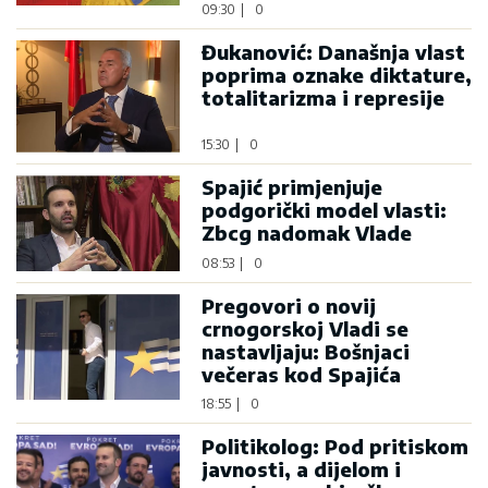
09:30
|
0
Đukanović: Današnja vlast
poprima oznake diktature,
totalitarizma i represije
15:30
|
0
Spajić primjenjuje
podgorički model vlasti:
Zbcg nadomak Vlade
08:53
|
0
Pregovori o novij
crnogorskoj Vladi se
nastavljaju: Bošnjaci
večeras kod Spajića
18:55
|
0
Politikolog: Pod pritiskom
javnosti, a dijelom i