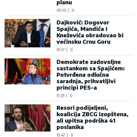
planu
09:20
|
0
Dajković: Dogovor
Spajića, Mandića i
Kneževića obradovao bi
većinsku Crnu Goru
18:27
|
0
Demokrate zadovoljne
sastankom sa Spajićem:
Potvrđena odlučna
saradnja, prihvatljivi
principi PES-a
17:29
|
0
Resori podijeljeni,
koalicija ZBCG izopštena,
ali upitna podrška 41
poslanika
10:47
|
0