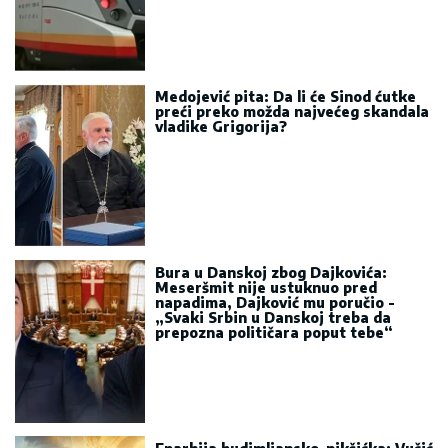
Medojević pita: Da li će Sinod ćutke
preći preko možda najvećeg skandala
vladike Grigorija?
Bura u Danskoj zbog Dajkovića:
Meseršmit nije ustuknuo pred
napadima, Dajković mu poručio -
„Svaki Srbin u Danskoj treba da
prepozna političara poput tebe“