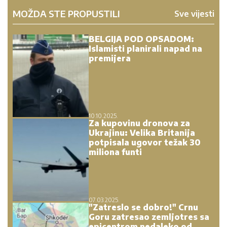
MOŽDA STE PROPUSTILI
Sve vijesti
BELGIJA POD OPSADOM:
Islamisti planirali napad na
premijera
10.10.2025.
Za kupovinu dronova za
Ukrajinu: Velika Britanija
potpisala ugovor težak 30
miliona funti
07.03.2025.
"Zatreslo se dobro!" Crnu
Goru zatresao zemljotres sa
epicentrom nedaleko od