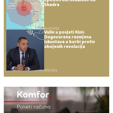
Skadra
24.01.2025.
Vulin u posjeti Kini:
Dogovorena razmjena
iskustava u borbi protiv
obojenih revolucija
13.12.2024.