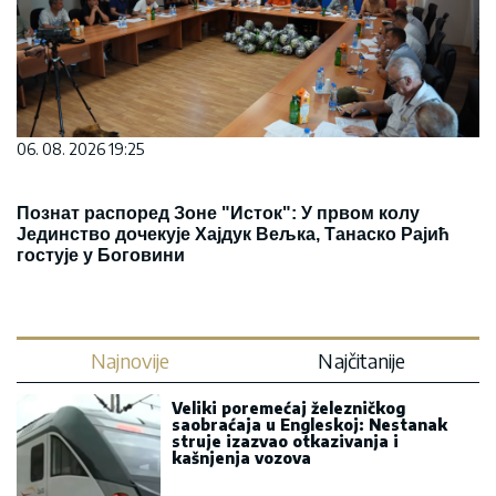
06. 08. 2026 19:25
Познат распоред Зоне "Исток": У првом колу
Јединство дочекује Хајдук Вељка, Танаско Рајић
гостује у Боговини
Najnovije
Najčitanije
Veliki poremećaj železničkog
saobraćaja u Engleskoj: Nestanak
struje izazvao otkazivanja i
kašnjenja vozova