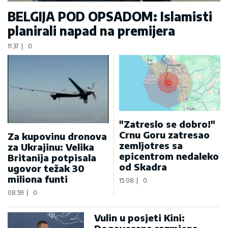
BELGIJA POD OPSADOM: Islamisti
planirali napad na premijera
11:37
|
0
"Zatreslo se dobro!"
Crnu Goru zatresao
Za kupovinu dronova
zemljotres sa
za Ukrajinu: Velika
epicentrom nedaleko
Britanija potpisala
od Skadra
ugovor težak 30
miliona funti
15:08
|
0
08:59
|
0
Vulin u posjeti Kini: