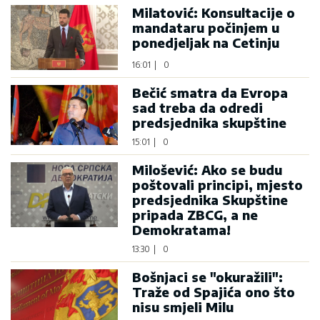
Milatović: Konsultacije o
mandataru počinjem u
ponedjeljak na Cetinju
16:01
|
0
Bečić smatra da Evropa
sad treba da odredi
predsjednika skupštine
15:01
|
0
Milošević: Ako se budu
poštovali principi, mjesto
predsjednika Skupštine
pripada ZBCG, a ne
Demokratama!
13:30
|
0
Bošnjaci se "okuražili":
Traže od Spajića ono što
nisu smjeli Milu