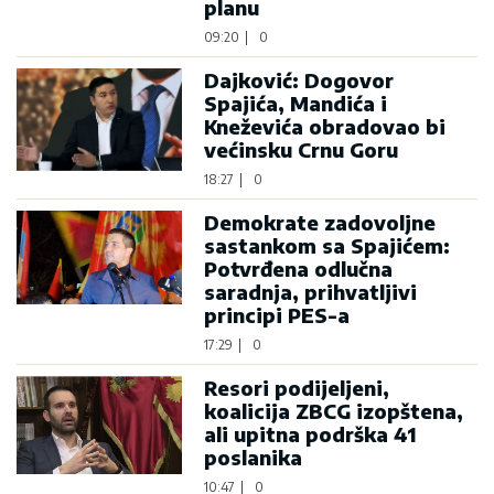
planu
09:20
|
0
Dajković: Dogovor
Spajića, Mandića i
Kneževića obradovao bi
većinsku Crnu Goru
18:27
|
0
Demokrate zadovoljne
sastankom sa Spajićem:
Potvrđena odlučna
saradnja, prihvatljivi
principi PES-a
17:29
|
0
Resori podijeljeni,
koalicija ZBCG izopštena,
ali upitna podrška 41
poslanika
10:47
|
0