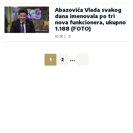
Abazovića Vlada svakog
dana imenovala po tri
nova funkcionera, ukupno
1.188 (FOTO)
10:18
|
0
1
2
...