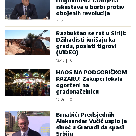
Dogovorena razmjena
iskustava u borbi protiv
obojenih revolucija
11:54
|
0
Razbuktao se rat u Siriji:
Džihadisti jurišaju ka
gradu, poslati tigrovi
(VIDEO)
12:49
|
0
HAOS NA PODGORIČKOM
PAZARU! Zakupci lokala
ogorčeni na
gradonačelnicu
16:03
|
0
Brnabić: Predsjednik
Aleksandar Vučić uspio je
sinoć u Granadi da spasi
Srbiju