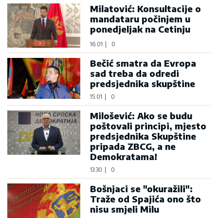
Milatović: Konsultacije o
mandataru počinjem u
ponedjeljak na Cetinju
16:01
|
0
Bečić smatra da Evropa
sad treba da odredi
predsjednika skupštine
15:01
|
0
Milošević: Ako se budu
poštovali principi, mjesto
predsjednika Skupštine
pripada ZBCG, a ne
Demokratama!
13:30
|
0
Bošnjaci se "okuražili":
Traže od Spajića ono što
nisu smjeli Milu