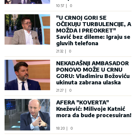
10:57
|
0
"U CRNOJ GORI SE
OČEKUJU TURBULENCIJE, A
MOŽDA I PREOKRET"
Savić bez dileme: Igraju se
gluvih telefona
21:32
|
0
NEKADAŠNJI AMBASADOR
PONOVO MOŽE U CRNU
GORU: Vladimiru Božoviću
ukinuta zabrana ulaska
21:27
|
0
AFERA "KOVERTA"
Knežević: Milivoje Katnić
mora da bude procesuiran!
18:20
|
0