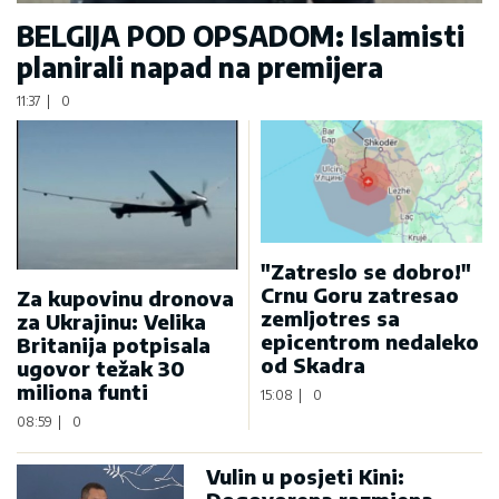
BELGIJA POD OPSADOM: Islamisti
planirali napad na premijera
11:37
|
0
"Zatreslo se dobro!"
Crnu Goru zatresao
Za kupovinu dronova
zemljotres sa
za Ukrajinu: Velika
epicentrom nedaleko
Britanija potpisala
od Skadra
ugovor težak 30
miliona funti
15:08
|
0
08:59
|
0
Vulin u posjeti Kini: