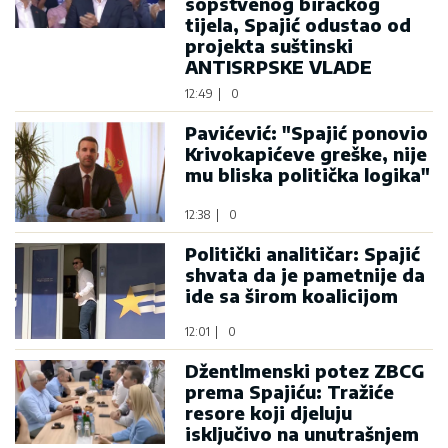
sopstvenog biračkog
tijela, Spajić odustao od
projekta suštinski
ANTISRPSKE VLADE
12:49
|
0
Pavićević: "Spajić ponovio
Krivokapićeve greške, nije
mu bliska politička logika"
12:38
|
0
Politički analitičar: Spajić
shvata da je pametnije da
ide sa širom koalicijom
12:01
|
0
Džentlmenski potez ZBCG
prema Spajiću: Tražiće
resore koji djeluju
isključivo na unutrašnjem