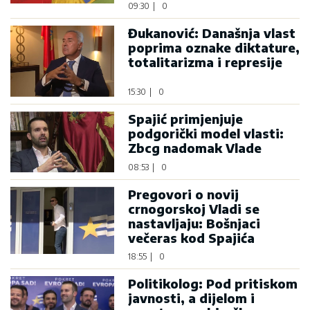
09:30
|
0
Đukanović: Današnja vlast
poprima oznake diktature,
totalitarizma i represije
15:30
|
0
Spajić primjenjuje
podgorički model vlasti:
Zbcg nadomak Vlade
08:53
|
0
Pregovori o novij
crnogorskoj Vladi se
nastavljaju: Bošnjaci
večeras kod Spajića
18:55
|
0
Politikolog: Pod pritiskom
javnosti, a dijelom i