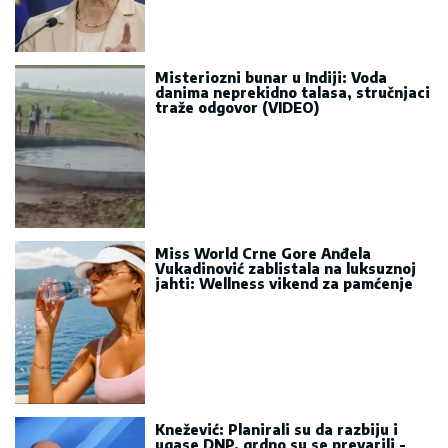
Misteriozni bunar u Indiji: Voda
danima neprekidno talasa, stručnjaci
traže odgovor (VIDEO)
Miss World Crne Gore Anđela
Vukadinović zablistala na luksuznoj
jahti: Wellness vikend za pamćenje
Knežević: Planirali su da razbiju i
ugase DNP, grdno su se prevarili -