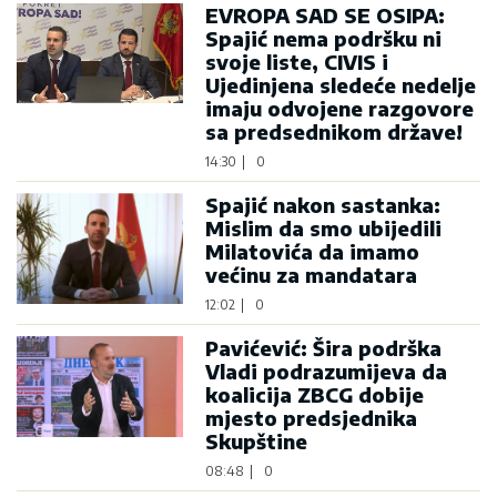
EVROPA SAD SE OSIPA:
Spajić nema podršku ni
svoje liste, CIVIS i
Ujedinjena sledeće nedelje
imaju odvojene razgovore
sa predsednikom države!
14:30
|
0
Spajić nakon sastanka:
Mislim da smo ubijedili
Milatovića da imamo
većinu za mandatara
12:02
|
0
Pavićević: Šira podrška
Vladi podrazumijeva da
koalicija ZBCG dobije
mjesto predsjednika
Skupštine
08:48
|
0