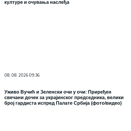
културе и очувања наслеђа
08. 08. 2026 09:36
Уживо Вучић и Зеленски очи у очи: Приређен
свечани дочек за украјинског председника, велики
број гардиста испред Палате Србија (фото/видео)