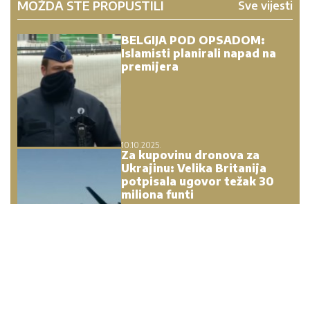
MOŽDA STE PROPUSTILI
Sve vijesti
BELGIJA POD OPSADOM:
Islamisti planirali napad na
premijera
10.10.2025.
Za kupovinu dronova za
Ukrajinu: Velika Britanija
potpisala ugovor težak 30
miliona funti
07.03.2025.
"Zatreslo se dobro!" Crnu
Goru zatresao zemljotres sa
epicentrom nedaleko od
Skadra