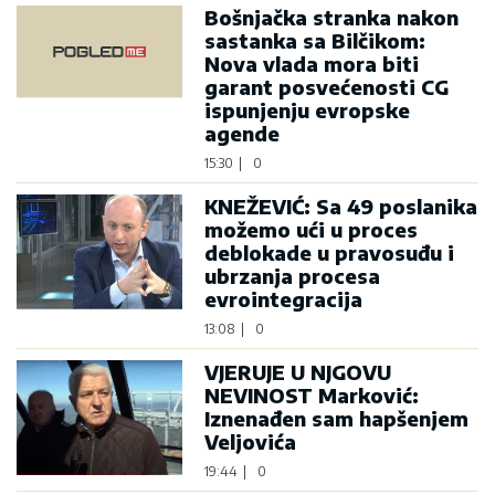
Bošnjačka stranka nakon
sastanka sa Bilčikom:
Nova vlada mora biti
garant posvećenosti CG
ispunjenju evropske
agende
15:30
|
0
KNEŽEVIĆ: Sa 49 poslanika
možemo ući u proces
deblokade u pravosuđu i
ubrzanja procesa
evrointegracija
13:08
|
0
VJERUJE U NJGOVU
NEVINOST Marković:
Iznenađen sam hapšenjem
Veljovića
19:44
|
0