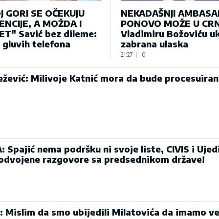
J GORI SE OČEKUJU
NEKADAŠNJI AMBAS
NCIJE, A MOŽDA I
PONOVO MOŽE U CRN
T" Savić bez dileme:
Vladimiru Božoviću u
e gluvih telefona
zabrana ulaska
21:27
|
0
ević: Milivoje Katnić mora da bude procesuiran
Spajić nema podršku ni svoje liste, CIVIS i Ujed
 odvojene razgovore sa predsednikom države!
: Mislim da smo ubijedili Milatovića da imamo ve