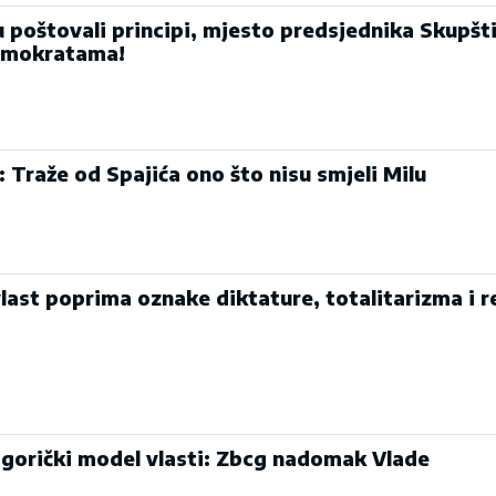
u poštovali principi, mjesto predsjednika Skupšt
emokratama!
: Traže od Spajića ono što nisu smjeli Milu
last poprima oznake diktature, totalitarizma i r
dgorički model vlasti: Zbcg nadomak Vlade