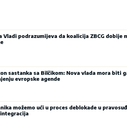
ka Vladi podrazumijeva da koalicija ZBCG dobije 
ne
on sastanka sa Bilčikom: Nova vlada mora biti g
njenju evropske agende
nika možemo ući u proces deblokade u pravosuđ
integracija