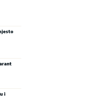
mjesto
arant
u i