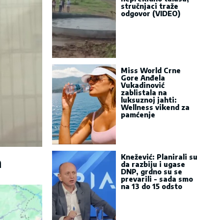
stručnjaci traže
odgovor (VIDEO)
Miss World Crne
Gore Anđela
Vukadinović
zablistala na
luksuznoj jahti:
Wellness vikend za
pamćenje
Knežević: Planirali su
a
da razbiju i ugase
DNP, grdno su se
prevarili - sada smo
na 13 do 15 odsto