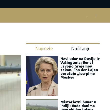
Najnovije
Najčitanije
Novi udar na Rusiju iz
Vašingtona: Senat
usvojio Grejemov
zakon, Fon der Lajen
poručuje „Iscrpimo
Moskvu“
Misteriozni bunar u
Indiji: Voda danima
neprekidno talasa,