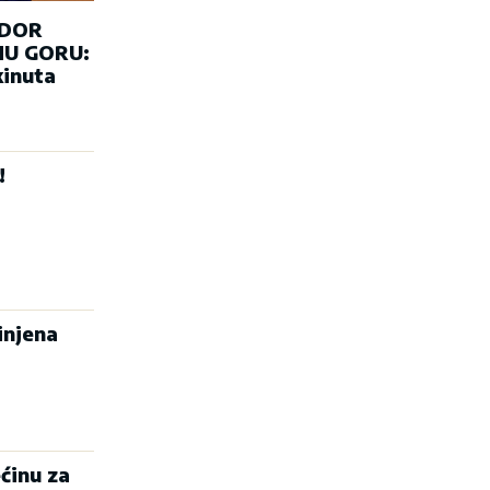
ADOR
U GORU:
kinuta
!
injena
ćinu za