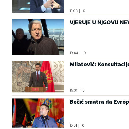
13:08
|
0
VJERUJE U NJGOVU NEV
19:44
|
0
Milatović: Konsultaci
16:01
|
0
Bečić smatra da Evrop
15:01
|
0