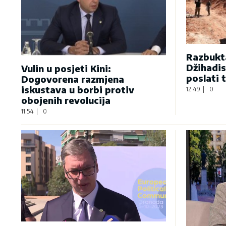
Razbukta
Džihadis
Vulin u posjeti Kini:
poslati 
Dogovorena razmjena
iskustava u borbi protiv
12:49
|
0
obojenih revolucija
11:54
|
0