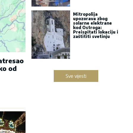
Mitropolija
upozorava zbog
solarne elektrane
kod Ostroga:
Preispitati lokaciju i
zaštititi svetinju
zatresao
ko od
Sve vijesti