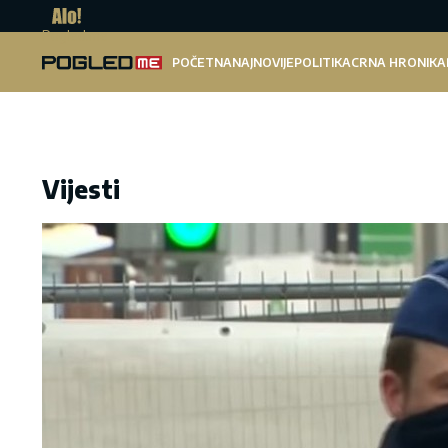
Pogled.me
POČETNA
NAJNOVIJE
POLITIKA
CRNA HRONIKA
Vijesti