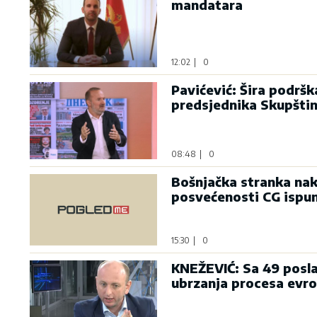
mandatara
12:02
|
0
Pavićević: Šira podrš
predsjednika Skupšti
08:48
|
0
Bošnjačka stranka nak
posvećenosti CG ispu
15:30
|
0
KNEŽEVIĆ: Sa 49 posla
ubrzanja procesa evro