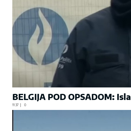
BELGIJA POD OPSADOM: Islami
11:37
|
0