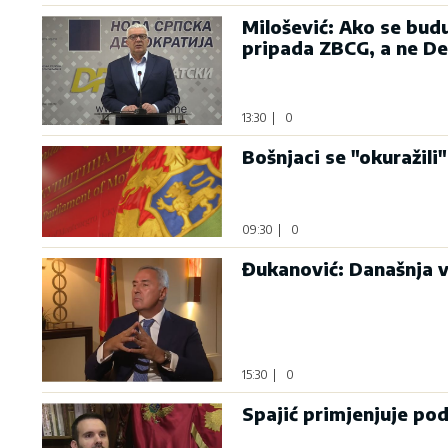
Milošević: Ako se bud
pripada ZBCG, a ne D
13:30
|
0
Bošnjaci se "okuražili"
09:30
|
0
Đukanović: Današnja v
15:30
|
0
Spajić primjenjuje po