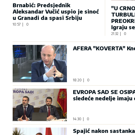
Brnabić: Predsjednik
"U CRNO
Aleksandar Vučić uspio je sinoć
TURBULE
u Granadi da spasi Srbiju
PREOKRE
10:57
|
0
Igraju s
21:32
|
0
AFERA "KOVERTA" Knež
18:20
|
0
EVROPA SAD SE OSIPA: 
sledeće nedelje imaju
14:30
|
0
Spajić nakon sastanka