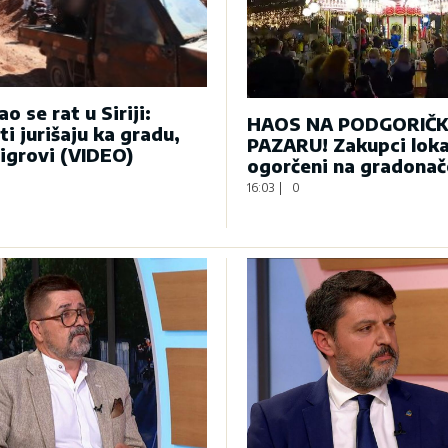
o se rat u Siriji:
HAOS NA PODGORIČ
ti jurišaju ka gradu,
PAZARU! Zakupci loka
tigrovi (VIDEO)
ogorčeni na gradonač
16:03
|
0