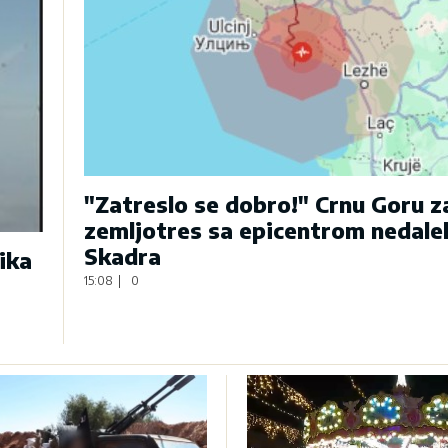
"Zatreslo se dobro!" Crnu Goru 
zemljotres sa epicentrom nedale
Skadra
ika
15:08
|
0