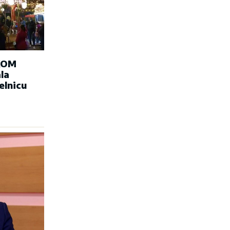
KOM
la
elnicu