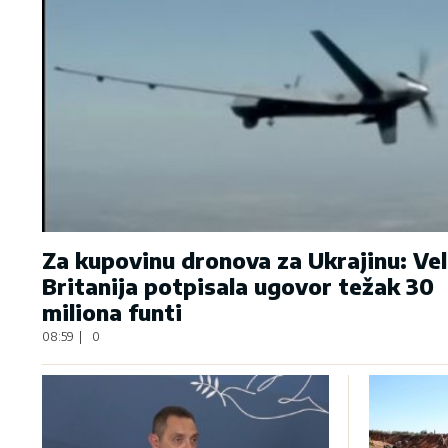
Za kupovinu dronova za Ukrajinu: Vel
Britanija potpisala ugovor težak 30
miliona funti
08:59
|
0