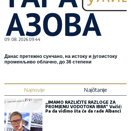
09. 08. 2026 09:44
Данас претежно сунчано, на истоку и југоистоку
променљиво облачно, до 36 степени
Najnovije
Najčitanije
„IMAMO RAZLIČITE RAZLOGE ZA
PROMJENU VODOTOKA IBRA“ Vučić:
Pa da vidimo šta će da rade Albanci