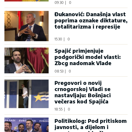
09:30
|
0
Đukanović: Današnja vlast
poprima oznake diktature,
totalitarizma i represije
15:30
|
0
Spajić primjenjuje
podgorički model vlasti:
Zbcg nadomak Vlade
08:53
|
0
Pregovori o novij
crnogorskoj Vladi se
nastavljaju: Bošnjaci
večeras kod Spajića
18:55
|
0
Politikolog: Pod pritiskom
javnosti, a dijelom i