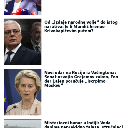
Od „izdaje narodne volje“ do istog
narativa: Je li Mandić krenuo
Krivokapićevim putem?
Novi udar na Rusiju iz Vašingtona:
Senat usvojio Grejemov zakon, Fon
der Lajen poručuje „Iscrpimo
Moskvu“
Misteriozni bunar u Indiji: Voda
danima neprekidno talasa, stručnjaci