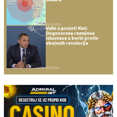
24.01.2025.
Vulin u posjeti Kini:
Dogovorena razmjena
iskustava u borbi protiv
obojenih revolucija
13.12.2024.