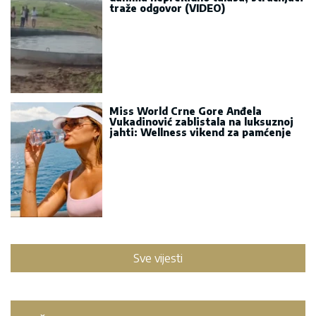
traže odgovor (VIDEO)
Miss World Crne Gore Anđela
Vukadinović zablistala na luksuznoj
jahti: Wellness vikend za pamćenje
Sve vijesti