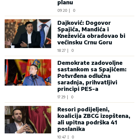
planu
09:20
|
0
Dajković: Dogovor
Spajića, Mandića i
Kneževića obradovao bi
većinsku Crnu Goru
18:27
|
0
Demokrate zadovoljne
sastankom sa Spajićem:
Potvrđena odlučna
saradnja, prihvatljivi
principi PES-a
17:29
|
0
Resori podijeljeni,
koalicija ZBCG izopštena,
ali upitna podrška 41
poslanika
10:47
|
0