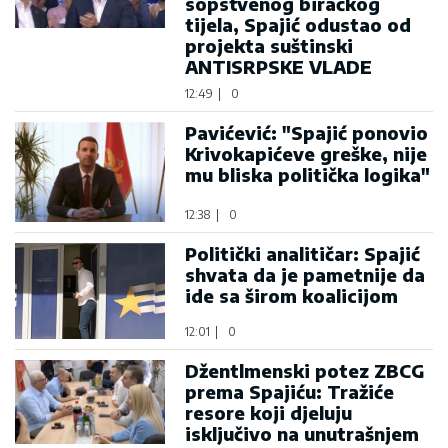
sopstvenog biračkog
tijela, Spajić odustao od
projekta suštinski
ANTISRPSKE VLADE
12:49
|
0
Pavićević: "Spajić ponovio
Krivokapićeve greške, nije
mu bliska politička logika"
12:38
|
0
Politički analitičar: Spajić
shvata da je pametnije da
ide sa širom koalicijom
12:01
|
0
Džentlmenski potez ZBCG
prema Spajiću: Tražiće
resore koji djeluju
isključivo na unutrašnjem