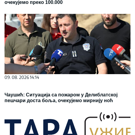
очекујемо преко 100.000
09. 08. 2026 14:14
Чаушић: Ситуација са пожаром у Делиблатској
пешчари доста боља, очекујемо мирнију ноћ