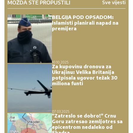
MOŽDA STE PROPUSTILI
Sve vijesti
BELGIJA POD OPSADOM:
Islamisti planirali napad na
premijera
10.10.2025.
Za kupovinu dronova za
Ukrajinu: Velika Britanija
potpisala ugovor težak 30
miliona funti
07.03.2025.
"Zatreslo se dobro!" Crnu
Goru zatresao zemljotres sa
epicentrom nedaleko od
Skadra