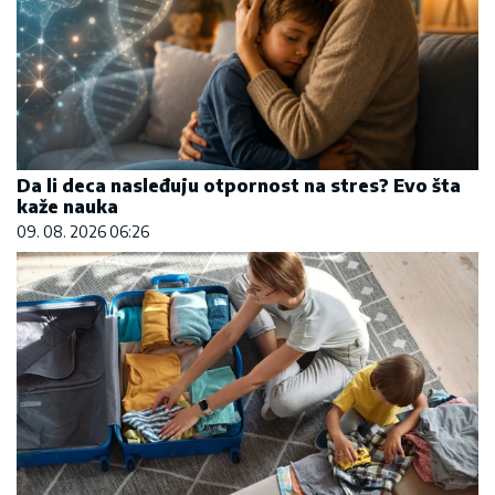
Da li deca nasleđuju otpornost na stres? Evo šta
kaže nauka
09. 08. 2026 06:26