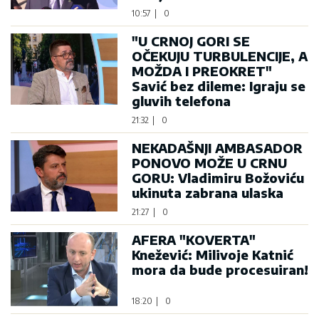
10:57
|
0
"U CRNOJ GORI SE
OČEKUJU TURBULENCIJE, A
MOŽDA I PREOKRET"
Savić bez dileme: Igraju se
gluvih telefona
21:32
|
0
NEKADAŠNJI AMBASADOR
PONOVO MOŽE U CRNU
GORU: Vladimiru Božoviću
ukinuta zabrana ulaska
21:27
|
0
AFERA "KOVERTA"
Knežević: Milivoje Katnić
mora da bude procesuiran!
18:20
|
0