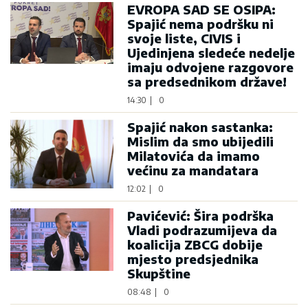
EVROPA SAD SE OSIPA:
Spajić nema podršku ni
svoje liste, CIVIS i
Ujedinjena sledeće nedelje
imaju odvojene razgovore
sa predsednikom države!
14:30
|
0
Spajić nakon sastanka:
Mislim da smo ubijedili
Milatovića da imamo
većinu za mandatara
12:02
|
0
Pavićević: Šira podrška
Vladi podrazumijeva da
koalicija ZBCG dobije
mjesto predsjednika
Skupštine
08:48
|
0