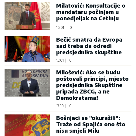
Milatović: Konsultacije o
mandataru počinjem u
ponedjeljak na Cetinju
16:01
|
0
Bečić smatra da Evropa
sad treba da odredi
predsjednika skupštine
15:01
|
0
Milošević: Ako se budu
poštovali principi, mjesto
predsjednika Skupštine
pripada ZBCG, a ne
Demokratama!
13:30
|
0
Bošnjaci se "okuražili":
Traže od Spajića ono što
nisu smjeli Milu