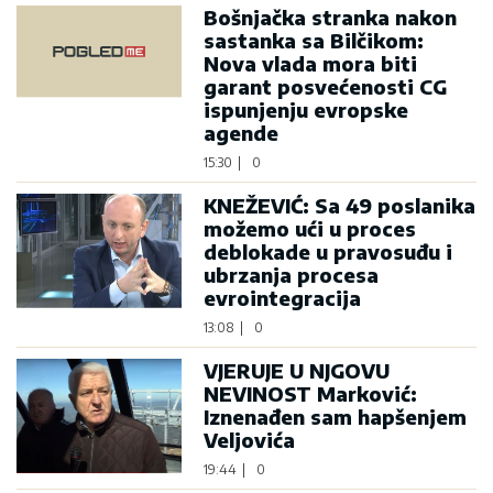
Bošnjačka stranka nakon
sastanka sa Bilčikom:
Nova vlada mora biti
garant posvećenosti CG
ispunjenju evropske
agende
15:30
|
0
KNEŽEVIĆ: Sa 49 poslanika
možemo ući u proces
deblokade u pravosuđu i
ubrzanja procesa
evrointegracija
13:08
|
0
VJERUJE U NJGOVU
NEVINOST Marković:
Iznenađen sam hapšenjem
Veljovića
19:44
|
0