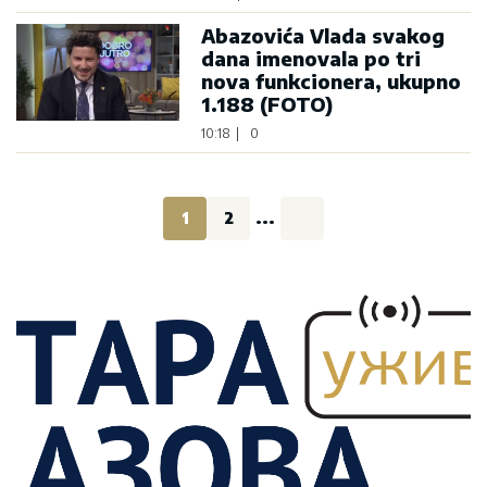
Abazovića Vlada svakog
dana imenovala po tri
nova funkcionera, ukupno
1.188 (FOTO)
10:18
|
0
1
2
...