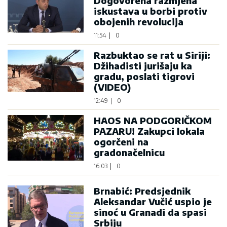
Dogovorena razmjena
iskustava u borbi protiv
obojenih revolucija
11:54
|
0
Razbuktao se rat u Siriji:
Džihadisti jurišaju ka
gradu, poslati tigrovi
(VIDEO)
12:49
|
0
HAOS NA PODGORIČKOM
PAZARU! Zakupci lokala
ogorčeni na
gradonačelnicu
16:03
|
0
Brnabić: Predsjednik
Aleksandar Vučić uspio je
sinoć u Granadi da spasi
Srbiju