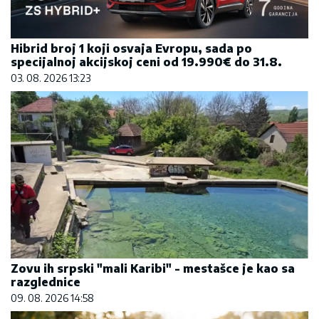
Hibrid broj 1 koji osvaja Evropu, sada po
specijalnoj akcijskoj ceni od 19.990€ do 31.8.
03. 08. 2026 13:23
Zovu ih srpski "mali Karibi" - mestašce je kao sa
razglednice
09. 08. 2026 14:58