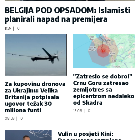
BELGIJA POD OPSADOM: Islamisti
planirali napad na premijera
11:37
|
0
"Zatreslo se dobro!"
Crnu Goru zatresao
Za kupovinu dronova
zemljotres sa
za Ukrajinu: Velika
epicentrom nedaleko
Britanija potpisala
od Skadra
ugovor težak 30
miliona funti
15:08
|
0
08:59
|
0
Vulin u posjeti Kini: