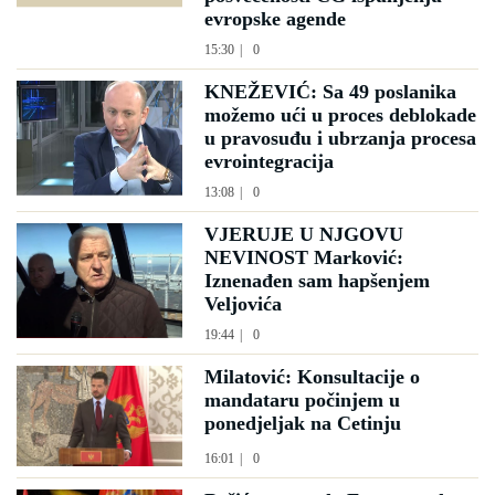
evropske agende
15:30
|
0
KNEŽEVIĆ: Sa 49 poslanika
možemo ući u proces deblokade
u pravosuđu i ubrzanja procesa
evrointegracija
13:08
|
0
VJERUJE U NJGOVU
NEVINOST Marković:
Iznenađen sam hapšenjem
Veljovića
19:44
|
0
Milatović: Konsultacije o
mandataru počinjem u
ponedjeljak na Cetinju
16:01
|
0