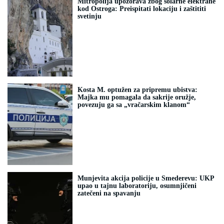
Mitropolija upozorava zbog solarne elektrane
kod Ostroga: Preispitati lokaciju i zaštititi
svetinju
Kosta M. optužen za pripremu ubistva:
Majka mu pomagala da sakrije oružje,
povezuju ga sa „vračarskim klanom“
Munjevita akcija policije u Smederevu: UKP
upao u tajnu laboratoriju, osumnjičeni
zatečeni na spavanju