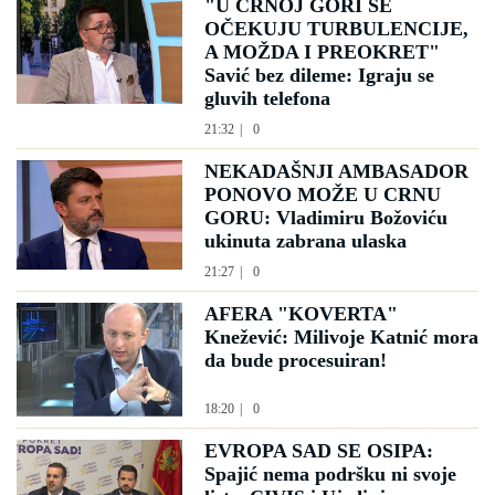
"U CRNOJ GORI SE
OČEKUJU TURBULENCIJE,
A MOŽDA I PREOKRET"
Savić bez dileme: Igraju se
gluvih telefona
21:32
|
0
NEKADAŠNJI AMBASADOR
PONOVO MOŽE U CRNU
GORU: Vladimiru Božoviću
ukinuta zabrana ulaska
21:27
|
0
AFERA "KOVERTA"
Knežević: Milivoje Katnić mora
da bude procesuiran!
18:20
|
0
EVROPA SAD SE OSIPA:
Spajić nema podršku ni svoje