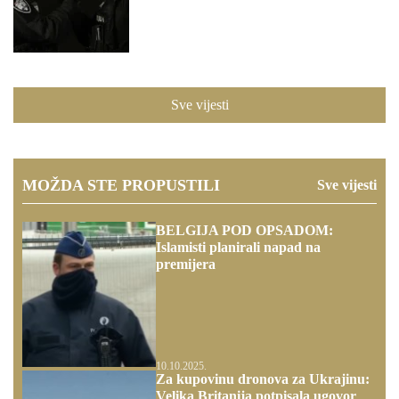
Sve vijesti
MOŽDA STE PROPUSTILI
Sve vijesti
BELGIJA POD OPSADOM:
Islamisti planirali napad na
premijera
10.10.2025.
Za kupovinu dronova za Ukrajinu:
Velika Britanija potpisala ugovor