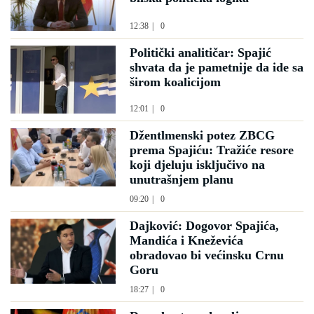
12:38
|
0
Politički analitičar: Spajić
shvata da je pametnije da ide sa
širom koalicijom
12:01
|
0
Džentlmenski potez ZBCG
prema Spajiću: Tražiće resore
koji djeluju isključivo na
unutrašnjem planu
09:20
|
0
Dajković: Dogovor Spajića,
Mandića i Kneževića
obradovao bi većinsku Crnu
Goru
18:27
|
0