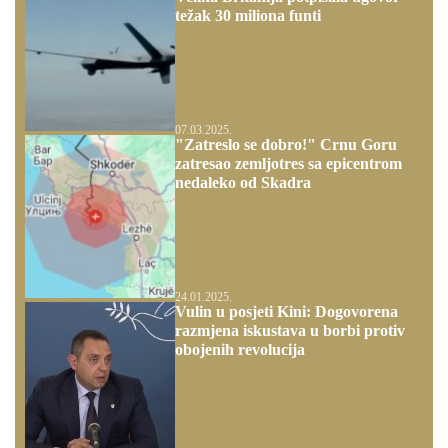
težak 30 miliona funti
07.03.2025.
"Zatreslo se dobro!" Crnu Goru
zatresao zemljotres sa epicentrom
nedaleko od Skadra
24.01.2025.
Vulin u posjeti Kini: Dogovorena
razmjena iskustava u borbi protiv
obojenih revolucija