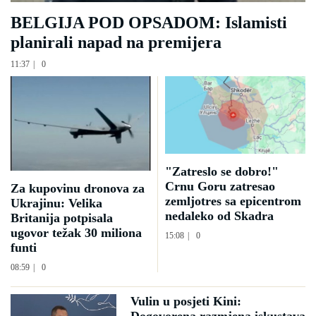
BELGIJA POD OPSADOM: Islamisti
planirali napad na premijera
11:37
|
0
"Zatreslo se dobro!"
Crnu Goru zatresao
Za kupovinu dronova za
zemljotres sa epicentrom
Ukrajinu: Velika
nedaleko od Skadra
Britanija potpisala
ugovor težak 30 miliona
15:08
|
0
funti
08:59
|
0
Vulin u posjeti Kini: