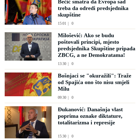
Bečić smatra da Evropa sad
treba da odredi predsjednika
skupštine
15:01
|
0
Milošević: Ako se budu
poštovali principi, mjesto
predsjednika Skupštine pripada
ZBCG, a ne Demokratama!
13:30
|
0
Bošnjaci se "okuražili": Traže
od Spajića ono što nisu smjeli
Milu
09:30
|
0
Đukanović: Današnja vlast
poprima oznake diktature,
totalitarizma i represije
15:30
|
0