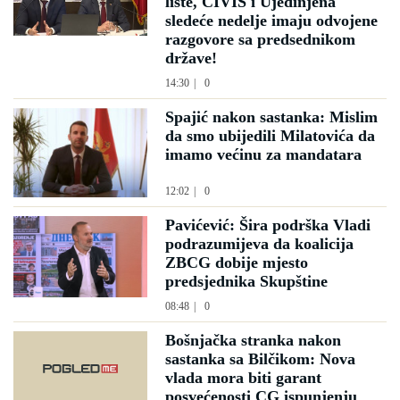
liste, CIVIS i Ujedinjena
sledeće nedelje imaju odvojene
razgovore sa predsednikom
države!
14:30
|
0
Spajić nakon sastanka: Mislim
da smo ubijedili Milatovića da
imamo većinu za mandatara
12:02
|
0
Pavićević: Šira podrška Vladi
podrazumijeva da koalicija
ZBCG dobije mjesto
predsjednika Skupštine
08:48
|
0
Bošnjačka stranka nakon
sastanka sa Bilčikom: Nova
vlada mora biti garant
posvećenosti CG ispunjenju