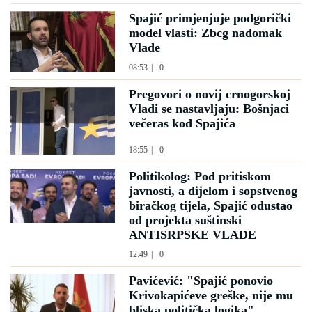
Spajić primjenjuje podgorički
model vlasti: Zbcg nadomak
Vlade
08:53
|
0
Pregovori o novij crnogorskoj
Vladi se nastavljaju: Bošnjaci
večeras kod Spajića
18:55
|
0
Politikolog: Pod pritiskom
javnosti, a dijelom i sopstvenog
biračkog tijela, Spajić odustao
od projekta suštinski
ANTISRPSKE VLADE
12:49
|
0
Pavićević: "Spajić ponovio
Krivokapićeve greške, nije mu
bliska politička logika"