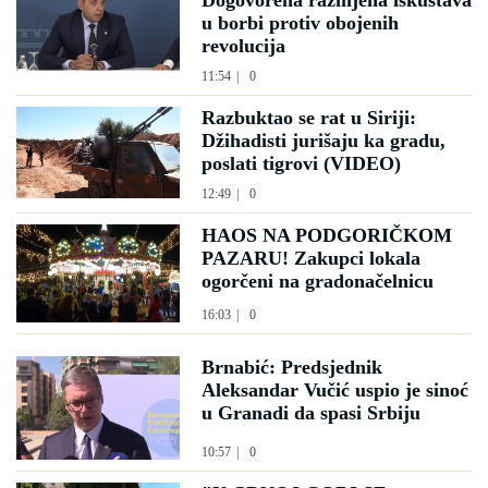
Dogovorena razmjena iskustava
u borbi protiv obojenih
revolucija
11:54
|
0
Razbuktao se rat u Siriji:
Džihadisti jurišaju ka gradu,
poslati tigrovi (VIDEO)
12:49
|
0
HAOS NA PODGORIČKOM
PAZARU! Zakupci lokala
ogorčeni na gradonačelnicu
16:03
|
0
Brnabić: Predsjednik
Aleksandar Vučić uspio je sinoć
u Granadi da spasi Srbiju
10:57
|
0