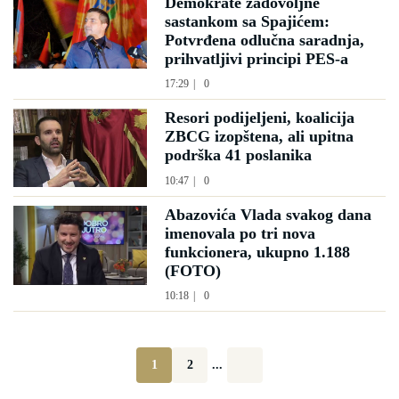
Demokrate zadovoljne
sastankom sa Spajićem:
Potvrđena odlučna saradnja,
prihvatljivi principi PES-a
17:29
|
0
Resori podijeljeni, koalicija
ZBCG izopštena, ali upitna
podrška 41 poslanika
10:47
|
0
Abazovića Vlada svakog dana
imenovala po tri nova
funkcionera, ukupno 1.188
(FOTO)
10:18
|
0
1
2
...