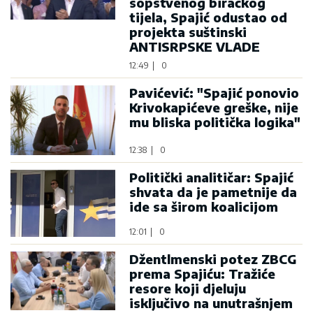
sopstvenog biračkog
tijela, Spajić odustao od
projekta suštinski
ANTISRPSKE VLADE
12:49
|
0
Pavićević: "Spajić ponovio
Krivokapićeve greške, nije
mu bliska politička logika"
12:38
|
0
Politički analitičar: Spajić
shvata da je pametnije da
ide sa širom koalicijom
12:01
|
0
Džentlmenski potez ZBCG
prema Spajiću: Tražiće
resore koji djeluju
isključivo na unutrašnjem