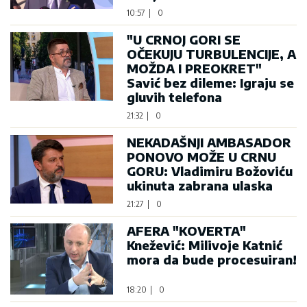
10:57
|
0
"U CRNOJ GORI SE
OČEKUJU TURBULENCIJE, A
MOŽDA I PREOKRET"
Savić bez dileme: Igraju se
gluvih telefona
21:32
|
0
NEKADAŠNJI AMBASADOR
PONOVO MOŽE U CRNU
GORU: Vladimiru Božoviću
ukinuta zabrana ulaska
21:27
|
0
AFERA "KOVERTA"
Knežević: Milivoje Katnić
mora da bude procesuiran!
18:20
|
0