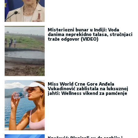
Misteriozni bunar u Indiji: Voda
danima neprekidno talasa, stručnjaci
traže odgovor (VIDEO)
Miss World Crne Gore Anđela
Vukadinović zablistala na luksuznoj
jahti: Wellness vikend za pamćenje