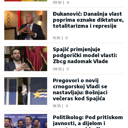
09:30
|
0
Đukanović: Današnja vlast
poprima oznake diktature,
totalitarizma i represije
15:30
|
0
Spajić primjenjuje
podgorički model vlasti:
Zbcg nadomak Vlade
08:53
|
0
Pregovori o novij
crnogorskoj Vladi se
nastavljaju: Bošnjaci
večeras kod Spajića
18:55
|
0
Politikolog: Pod pritiskom
javnosti, a dijelom i