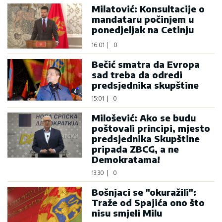
Milatović: Konsultacije o
mandataru počinjem u
ponedjeljak na Cetinju
16:01
|
0
Bečić smatra da Evropa
sad treba da odredi
predsjednika skupštine
15:01
|
0
Milošević: Ako se budu
poštovali principi, mjesto
predsjednika Skupštine
pripada ZBCG, a ne
Demokratama!
13:30
|
0
Bošnjaci se "okuražili":
Traže od Spajića ono što
nisu smjeli Milu