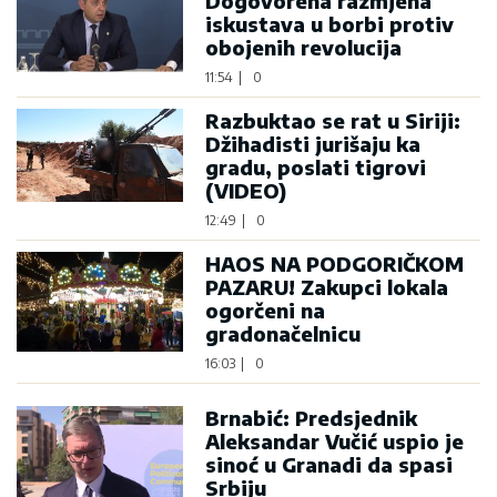
Dogovorena razmjena
iskustava u borbi protiv
obojenih revolucija
11:54
|
0
Razbuktao se rat u Siriji:
Džihadisti jurišaju ka
gradu, poslati tigrovi
(VIDEO)
12:49
|
0
HAOS NA PODGORIČKOM
PAZARU! Zakupci lokala
ogorčeni na
gradonačelnicu
16:03
|
0
Brnabić: Predsjednik
Aleksandar Vučić uspio je
sinoć u Granadi da spasi
Srbiju