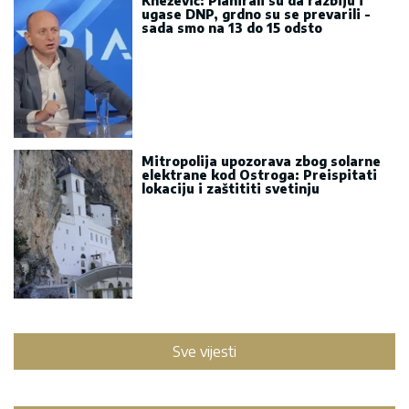
Knežević: Planirali su da razbiju i
ugase DNP, grdno su se prevarili -
sada smo na 13 do 15 odsto
Mitropolija upozorava zbog solarne
elektrane kod Ostroga: Preispitati
lokaciju i zaštititi svetinju
Sve vijesti