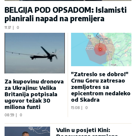
BELGIJA POD OPSADOM: Islamisti
planirali napad na premijera
11:37
|
0
"Zatreslo se dobro!"
Crnu Goru zatresao
Za kupovinu dronova
zemljotres sa
za Ukrajinu: Velika
epicentrom nedaleko
Britanija potpisala
od Skadra
ugovor težak 30
miliona funti
15:08
|
0
08:59
|
0
Vulin u posjeti Kini: