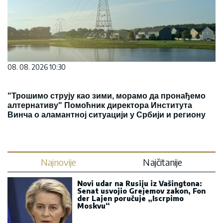
08. 08. 2026 10:30
"Трошимо струју као зими, морамо да пронађемо
алтернативу" Помоћник директора Института
Винча о аламантној ситуацији у Србији и региону
Najnovije
Najčitanije
Novi udar na Rusiju iz Vašingtona:
Senat usvojio Grejemov zakon, Fon
der Lajen poručuje „Iscrpimo
Moskvu“