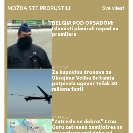
MOŽDA STE PROPUSTILI
Sve vijesti
BELGIJA POD OPSADOM:
Islamisti planirali napad na
premijera
10.10.2025.
Za kupovinu dronova za
Ukrajinu: Velika Britanija
potpisala ugovor težak 30
miliona funti
07.03.2025.
"Zatreslo se dobro!" Crnu
Goru zatresao zemljotres sa
epicentrom nedaleko od