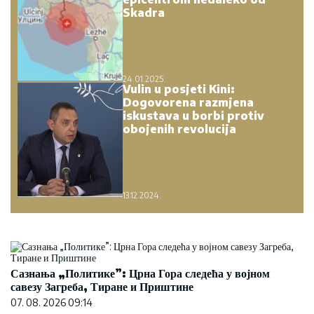
Skadra
24.01.2025.
Vulin u posjeti Kini:
Dogovorena razmjena
iskustava u borbi protiv
obojenih revolucija
13.12.2024.
Сазнања „Политике”: Црна Гора следећа у војном
савезу Загреба, Тиране и Приштине
07. 08. 2026 09:14