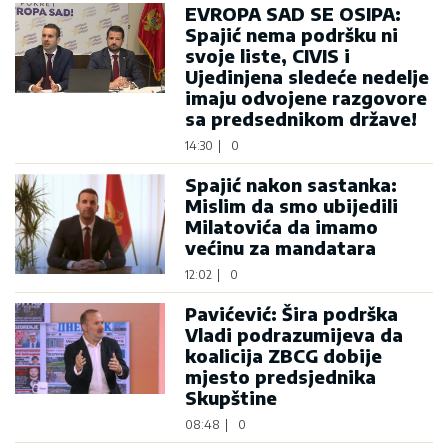
EVROPA SAD SE OSIPA:
Spajić nema podršku ni
svoje liste, CIVIS i
Ujedinjena sledeće nedelje
imaju odvojene razgovore
sa predsednikom države!
14:30
|
0
Spajić nakon sastanka:
Mislim da smo ubijedili
Milatovića da imamo
većinu za mandatara
12:02
|
0
Pavićević: Šira podrška
Vladi podrazumijeva da
koalicija ZBCG dobije
mjesto predsjednika
Skupštine
08:48
|
0