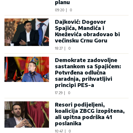
planu
09:20
|
0
Dajković: Dogovor
Spajića, Mandića i
Kneževića obradovao bi
većinsku Crnu Goru
18:27
|
0
Demokrate zadovoljne
sastankom sa Spajićem:
Potvrđena odlučna
saradnja, prihvatljivi
principi PES-a
17:29
|
0
Resori podijeljeni,
koalicija ZBCG izopštena,
ali upitna podrška 41
poslanika
10:47
|
0