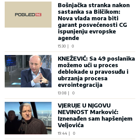
Bošnjačka stranka nakon
sastanka sa Bilčikom:
Nova vlada mora biti
garant posvećenosti CG
ispunjenju evropske
agende
15:30
|
0
KNEŽEVIĆ: Sa 49 poslanika
možemo ući u proces
deblokade u pravosuđu i
ubrzanja procesa
evrointegracija
13:08
|
0
VJERUJE U NJGOVU
NEVINOST Marković:
Iznenađen sam hapšenjem
Veljovića
19:44
|
0