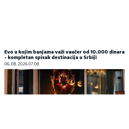
Evo u kojim banjama važi vaučer od 10.000 dinara
- kompletan spisak destinacija u Srbiji
06. 08. 2026 07:08
Letnje večeri u gradu više nisu rezervisane za