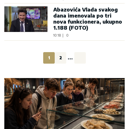
Abazovića Vlada svakog
dana imenovala po tri
nova funkcionera, ukupno
1.188 (FOTO)
10:18
|
0
1
2
...