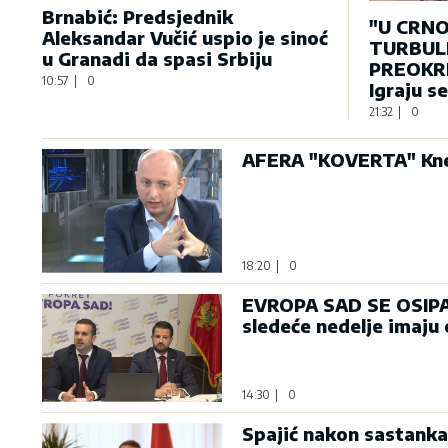
Brnabić: Predsjednik
"U CRNO
Aleksandar Vučić uspio je sinoć
TURBULE
u Granadi da spasi Srbiju
PREOKRE
10:57
|
0
Igraju s
21:32
|
0
AFERA "KOVERTA" Knež
18:20
|
0
EVROPA SAD SE OSIPA: 
sledeće nedelje imaju
14:30
|
0
Spajić nakon sastanka