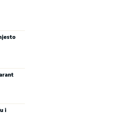
mjesto
arant
u i