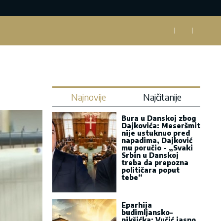
Najnovije
Najčitanije
Bura u Danskoj zbog
Dajkovića: Meseršmit
nije ustuknuo pred
napadima, Dajković
mu poručio - „Svaki
Srbin u Danskoj
treba da prepozna
političara poput
tebe“
Eparhija
budimljansko-
nikšićka: Vučić jasno