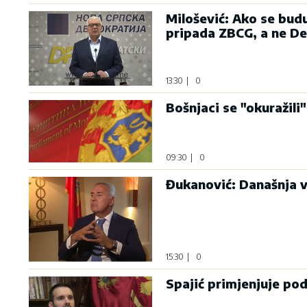
Milošević: Ako se bud
pripada ZBCG, a ne D
13:30
|
0
Bošnjaci se "okuražili"
09:30
|
0
Đukanović: Današnja v
15:30
|
0
Spajić primjenjuje po