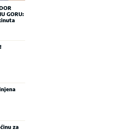
ADOR
U GORU:
kinuta
!
injena
ćinu za