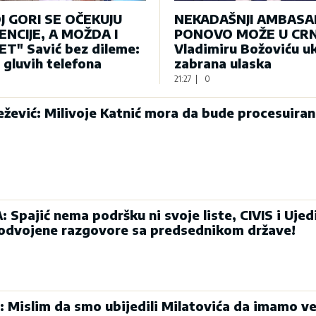
J GORI SE OČEKUJU
NEKADAŠNJI AMBAS
NCIJE, A MOŽDA I
PONOVO MOŽE U CRN
T" Savić bez dileme:
Vladimiru Božoviću u
e gluvih telefona
zabrana ulaska
21:27
|
0
ević: Milivoje Katnić mora da bude procesuiran
Spajić nema podršku ni svoje liste, CIVIS i Ujed
 odvojene razgovore sa predsednikom države!
: Mislim da smo ubijedili Milatovića da imamo ve