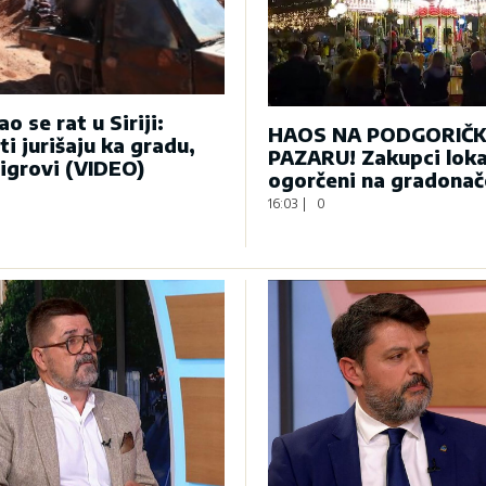
o se rat u Siriji:
HAOS NA PODGORIČ
ti jurišaju ka gradu,
PAZARU! Zakupci loka
tigrovi (VIDEO)
ogorčeni na gradonač
16:03
|
0