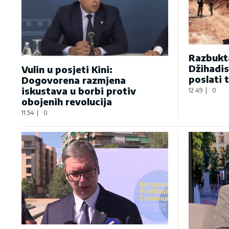
Razbukta
Džihadis
Vulin u posjeti Kini:
poslati 
Dogovorena razmjena
iskustava u borbi protiv
12:49
|
0
obojenih revolucija
11:54
|
0