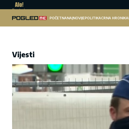
Pogled.me
POČETNA
NAJNOVIJE
POLITIKA
CRNA HRONIKA
Vijesti