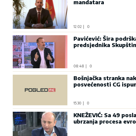
mandatara
12:02
|
0
Pavićević: Šira podrš
predsjednika Skupšti
08:48
|
0
Bošnjačka stranka nak
posvećenosti CG ispu
15:30
|
0
KNEŽEVIĆ: Sa 49 posla
ubrzanja procesa evro