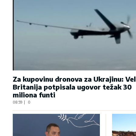
Za kupovinu dronova za Ukrajinu: Vel
Britanija potpisala ugovor težak 30
miliona funti
08:59
|
0