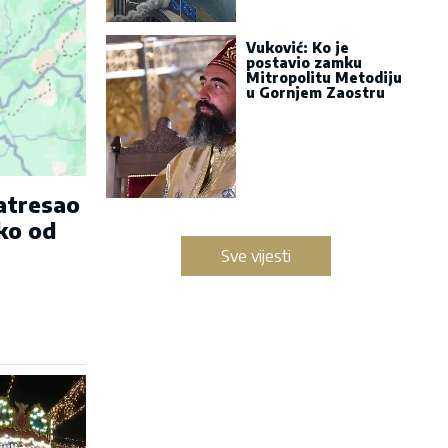
Vuković: Ko je
postavio zamku
Mitropolitu Metodiju
u Gornjem Zaostru
zatresao
ko od
Sve vijesti