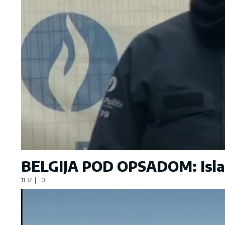
BELGIJA POD OPSADOM: Islami
11:37
|
0