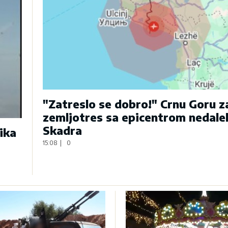
"Zatreslo se dobro!" Crnu Goru 
zemljotres sa epicentrom nedale
Skadra
ika
15:08
|
0