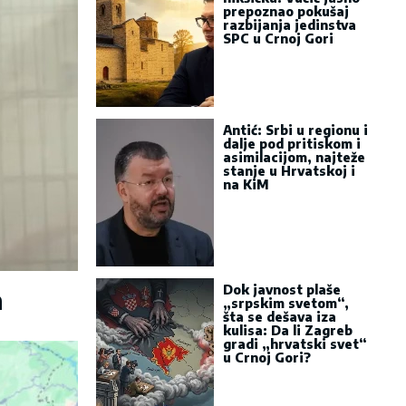
prepoznao pokušaj
razbijanja jedinstva
SPC u Crnoj Gori
Antić: Srbi u regionu i
dalje pod pritiskom i
asimilacijom, najteže
stanje u Hrvatskoj i
na KiM
Dok javnost plaše
a
„srpskim svetom“,
šta se dešava iza
kulisa: Da li Zagreb
gradi „hrvatski svet“
u Crnoj Gori?