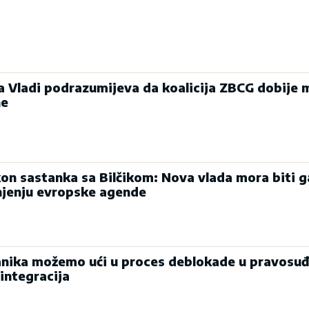
ka Vladi podrazumijeva da koalicija ZBCG dobije 
ne
on sastanka sa Bilčikom: Nova vlada mora biti g
njenju evropske agende
nika možemo ući u proces deblokade u pravosuđ
integracija