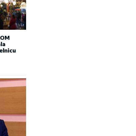
KOM
la
elnicu