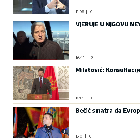
13:08
|
0
VJERUJE U NJGOVU NEV
19:44
|
0
Milatović: Konsultaci
16:01
|
0
Bečić smatra da Evrop
15:01
|
0