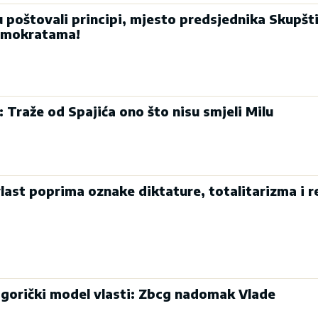
u poštovali principi, mjesto predsjednika Skupšt
emokratama!
: Traže od Spajića ono što nisu smjeli Milu
last poprima oznake diktature, totalitarizma i r
dgorički model vlasti: Zbcg nadomak Vlade