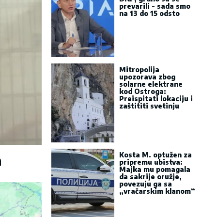
prevarili - sada smo
na 13 do 15 odsto
Mitropolija
upozorava zbog
solarne elektrane
kod Ostroga:
Preispitati lokaciju i
zaštititi svetinju
Kosta M. optužen za
a
pripremu ubistva:
Majka mu pomagala
da sakrije oružje,
povezuju ga sa
„vračarskim klanom“