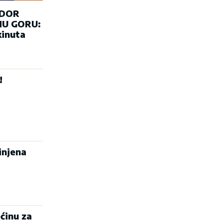
ADOR
U GORU:
kinuta
!
injena
ćinu za