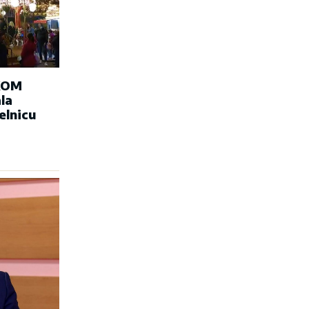
KOM
la
elnicu