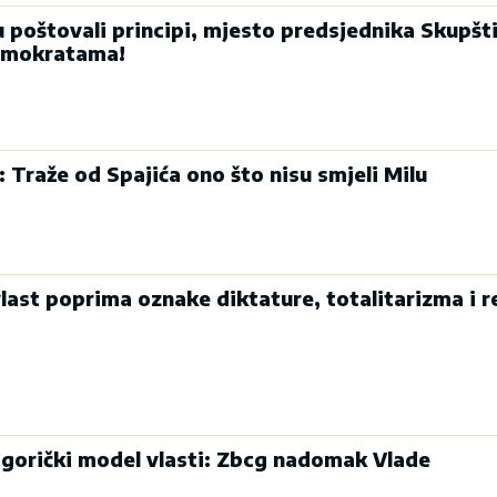
u poštovali principi, mjesto predsjednika Skupšt
emokratama!
: Traže od Spajića ono što nisu smjeli Milu
last poprima oznake diktature, totalitarizma i r
dgorički model vlasti: Zbcg nadomak Vlade