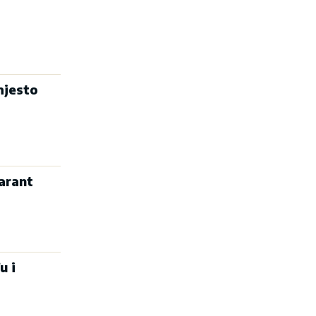
mjesto
arant
u i