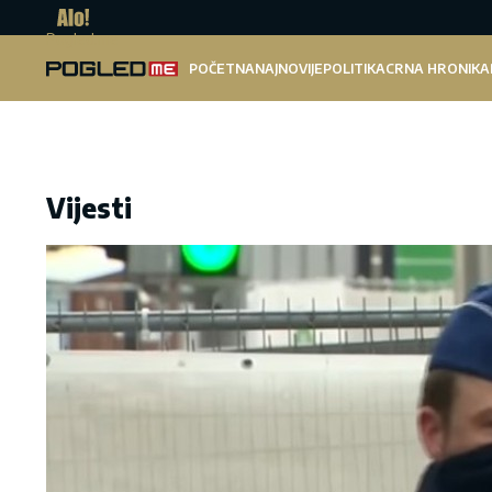
Pogled.me
POČETNA
NAJNOVIJE
POLITIKA
CRNA HRONIKA
Vijesti