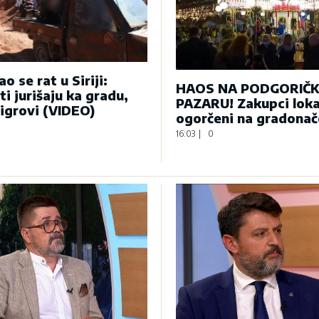
o se rat u Siriji:
HAOS NA PODGORIČ
ti jurišaju ka gradu,
PAZARU! Zakupci loka
tigrovi (VIDEO)
ogorčeni na gradonač
16:03
|
0