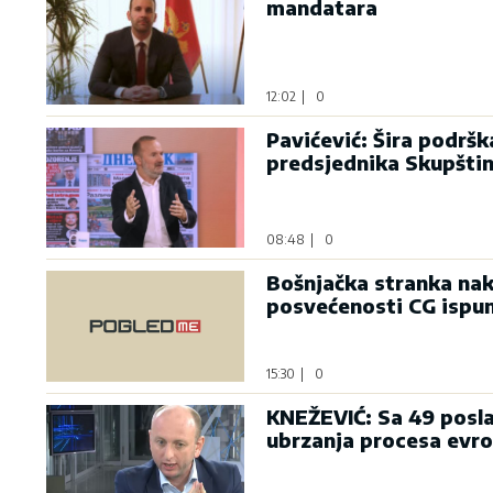
mandatara
12:02
|
0
Pavićević: Šira podrš
predsjednika Skupšti
08:48
|
0
Bošnjačka stranka nak
posvećenosti CG ispu
15:30
|
0
KNEŽEVIĆ: Sa 49 posla
ubrzanja procesa evro