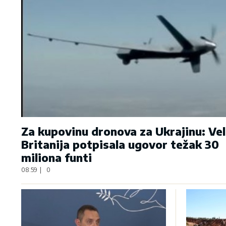
Za kupovinu dronova za Ukrajinu: Vel
Britanija potpisala ugovor težak 30
miliona funti
08:59
|
0