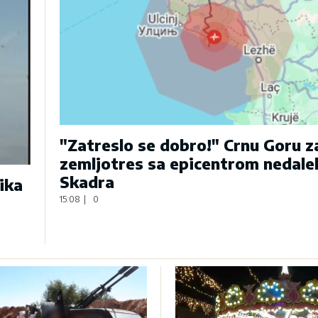
"Zatreslo se dobro!" Crnu Goru 
zemljotres sa epicentrom nedale
Skadra
ika
15:08
|
0