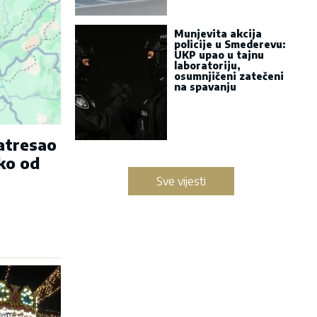
Munjevita akcija
policije u Smederevu:
UKP upao u tajnu
laboratoriju,
osumnjičeni zatečeni
na spavanju
zatresao
ko od
Sve vijesti