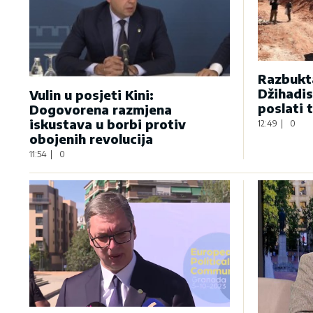
Razbukta
Džihadis
Vulin u posjeti Kini:
poslati 
Dogovorena razmjena
iskustava u borbi protiv
12:49
|
0
obojenih revolucija
11:54
|
0