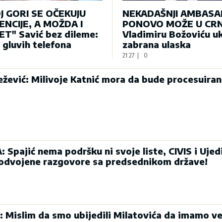
J GORI SE OČEKUJU
NEKADAŠNJI AMBAS
NCIJE, A MOŽDA I
PONOVO MOŽE U CRN
T" Savić bez dileme:
Vladimiru Božoviću u
e gluvih telefona
zabrana ulaska
21:27
|
0
ević: Milivoje Katnić mora da bude procesuiran
Spajić nema podršku ni svoje liste, CIVIS i Ujed
 odvojene razgovore sa predsednikom države!
: Mislim da smo ubijedili Milatovića da imamo ve