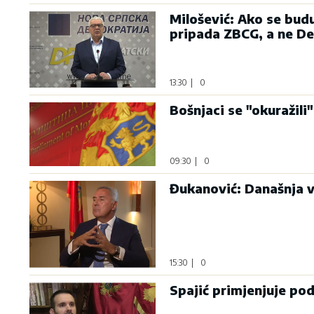
Milošević: Ako se bud
pripada ZBCG, a ne D
13:30
|
0
Bošnjaci se "okuražili"
09:30
|
0
Đukanović: Današnja v
15:30
|
0
Spajić primjenjuje po