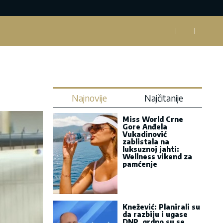
Najnovije
Najčitanije
Miss World Crne
Gore Anđela
Vukadinović
zablistala na
luksuznoj jahti:
Wellness vikend za
pamćenje
Knežević: Planirali su
da razbiju i ugase
DNP, grdno su se