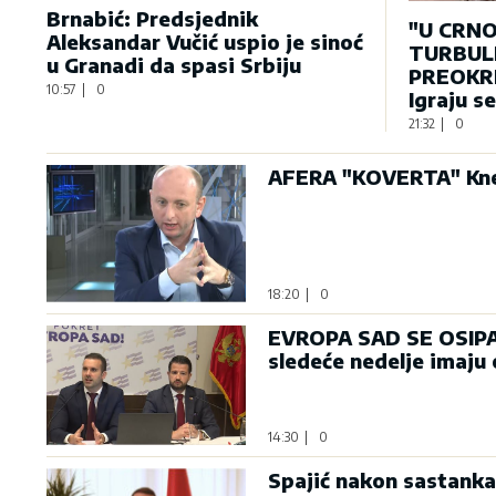
Brnabić: Predsjednik
"U CRNO
Aleksandar Vučić uspio je sinoć
TURBULE
u Granadi da spasi Srbiju
PREOKRE
10:57
|
0
Igraju s
21:32
|
0
AFERA "KOVERTA" Knež
18:20
|
0
EVROPA SAD SE OSIPA: 
sledeće nedelje imaju
14:30
|
0
Spajić nakon sastanka