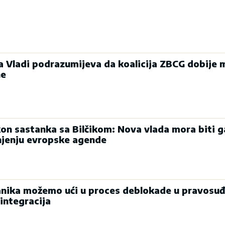
ka Vladi podrazumijeva da koalicija ZBCG dobije 
ne
on sastanka sa Bilčikom: Nova vlada mora biti g
njenju evropske agende
nika možemo ući u proces deblokade u pravosuđ
integracija