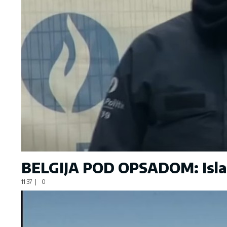
BELGIJA POD OPSADOM: Islami
11:37
|
0