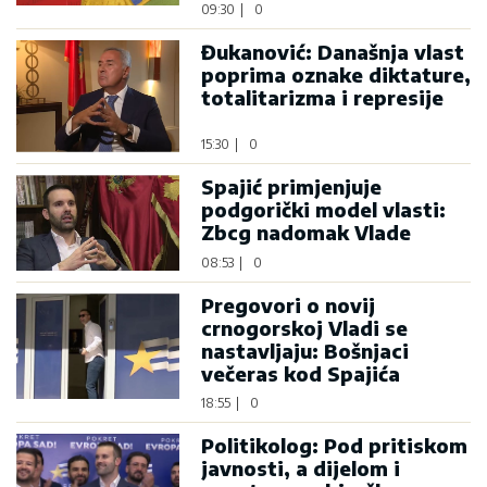
09:30
|
0
Đukanović: Današnja vlast
poprima oznake diktature,
totalitarizma i represije
15:30
|
0
Spajić primjenjuje
podgorički model vlasti:
Zbcg nadomak Vlade
08:53
|
0
Pregovori o novij
crnogorskoj Vladi se
nastavljaju: Bošnjaci
večeras kod Spajića
18:55
|
0
Politikolog: Pod pritiskom
javnosti, a dijelom i