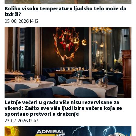
Koliko visoku temperaturu ljudsko telo može da
izdrži?
05. 08. 2026 14:12
Letnje večeri u gradu više nisu rezervisane za
vikend: Zašto sve više ljudi bira večeru koja se
spontano pretvori u druženje
23. 07. 2026 12:47