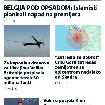
BELGIJA POD OPSADOM: Islamisti
planirali napad na premijera
11:37
|
0
"Zatreslo se dobro!"
Crnu Goru zatresao
Za kupovinu dronova
zemljotres sa
za Ukrajinu: Velika
epicentrom nedaleko
Britanija potpisala
od Skadra
ugovor težak 30
miliona funti
15:08
|
0
08:59
|
0
Vulin u posjeti Kini: