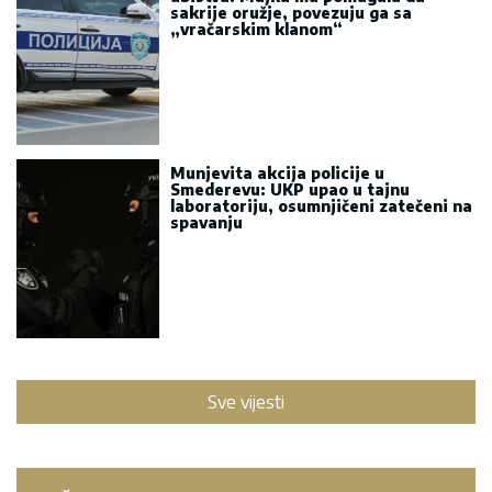
sakrije oružje, povezuju ga sa
„vračarskim klanom“
Munjevita akcija policije u
Smederevu: UKP upao u tajnu
laboratoriju, osumnjičeni zatečeni na
spavanju
Sve vijesti