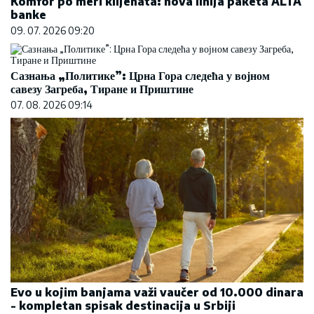
Komfor po meri klijenata: nova linija paketa ALTA
banke
09. 07. 2026 09:20
Сазнања „Политике”: Црна Гора следећа у војном
савезу Загреба, Тиране и Приштине
07. 08. 2026 09:14
Evo u kojim banjama važi vaučer od 10.000 dinara
- kompletan spisak destinacija u Srbiji