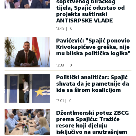
sopstvenog biračkog
tijela, Spajić odustao od
projekta suštinski
ANTISRPSKE VLADE
12:49
|
0
Pavićević: "Spajić ponovio
Krivokapićeve greške, nije
mu bliska politička logika"
12:38
|
0
Politički analitičar: Spajić
shvata da je pametnije da
ide sa širom koalicijom
12:01
|
0
Džentlmenski potez ZBCG
prema Spajiću: Tražiće
resore koji djeluju
isključivo na unutrašnjem