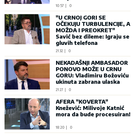
10:57
|
0
"U CRNOJ GORI SE
OČEKUJU TURBULENCIJE, A
MOŽDA I PREOKRET"
Savić bez dileme: Igraju se
gluvih telefona
21:32
|
0
NEKADAŠNJI AMBASADOR
PONOVO MOŽE U CRNU
GORU: Vladimiru Božoviću
ukinuta zabrana ulaska
21:27
|
0
AFERA "KOVERTA"
Knežević: Milivoje Katnić
mora da bude procesuiran!
18:20
|
0