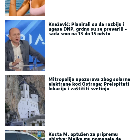
Knežević: Planirali su da razbiju i
ugase DNP, grdno su se prevarili -
sada smo na 13 do 15 odsto
Mitropolija upozorava zbog solarne
elektrane kod Ostroga: Preispitati
lokaciju i zaštititi svetinju
Kosta M. optužen za pripremu
ubistva: Majka mu pomagala da