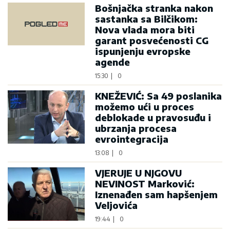
Bošnjačka stranka nakon
sastanka sa Bilčikom:
Nova vlada mora biti
garant posvećenosti CG
ispunjenju evropske
agende
15:30
|
0
KNEŽEVIĆ: Sa 49 poslanika
možemo ući u proces
deblokade u pravosuđu i
ubrzanja procesa
evrointegracija
13:08
|
0
VJERUJE U NJGOVU
NEVINOST Marković:
Iznenađen sam hapšenjem
Veljovića
19:44
|
0