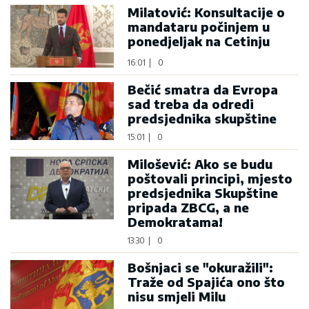
Milatović: Konsultacije o
mandataru počinjem u
ponedjeljak na Cetinju
16:01
|
0
Bečić smatra da Evropa
sad treba da odredi
predsjednika skupštine
15:01
|
0
Milošević: Ako se budu
poštovali principi, mjesto
predsjednika Skupštine
pripada ZBCG, a ne
Demokratama!
13:30
|
0
Bošnjaci se "okuražili":
Traže od Spajića ono što
nisu smjeli Milu