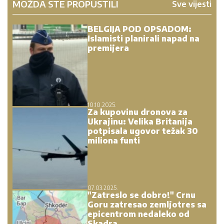
MOŽDA STE PROPUSTILI
Sve vijesti
BELGIJA POD OPSADOM:
Islamisti planirali napad na
premijera
10.10.2025.
Za kupovinu dronova za
Ukrajinu: Velika Britanija
potpisala ugovor težak 30
miliona funti
07.03.2025.
"Zatreslo se dobro!" Crnu
Goru zatresao zemljotres sa
epicentrom nedaleko od
Skadra