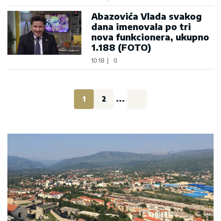
Abazovića Vlada svakog
dana imenovala po tri
nova funkcionera, ukupno
1.188 (FOTO)
10:18
|
0
1
2
...