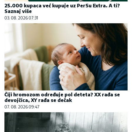
25.000 kupaca već kupuje uz PerSu Extra. A ti?
Saznaj više
03. 08. 2026 07:31
Čiji hromozom određuje pol deteta? XX rađa se
devojčica, XY rađa se dečak
07. 08. 2026 09:47