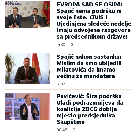
EVROPA SAD SE OSIPA:
Spajić nema podršku ni
svoje liste, CIVIS i
Ujedinjena sledeće nedelje
imaju odvojene razgovore
sa predsednikom države!
14:30
|
0
Spajić nakon sastanka:
Mislim da smo ubijedili
Milatovića da imamo
većinu za mandatara
12:02
|
0
Pavićević: Šira podrška
Vladi podrazumijeva da
koalicija ZBCG dobije
mjesto predsjednika
Skupštine
08:48
|
0