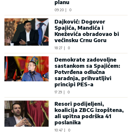
planu
09:20
|
0
Dajković: Dogovor
Spajića, Mandića i
Kneževića obradovao bi
većinsku Crnu Goru
18:27
|
0
Demokrate zadovoljne
sastankom sa Spajićem:
Potvrđena odlučna
saradnja, prihvatljivi
principi PES-a
17:29
|
0
Resori podijeljeni,
koalicija ZBCG izopštena,
ali upitna podrška 41
poslanika
10:47
|
0