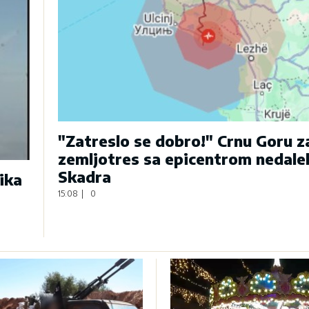
"Zatreslo se dobro!" Crnu Goru 
zemljotres sa epicentrom nedale
Skadra
ika
15:08
|
0