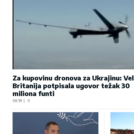
Za kupovinu dronova za Ukrajinu: Vel
Britanija potpisala ugovor težak 30
miliona funti
08:59
|
0