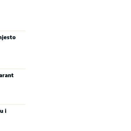
mjesto
arant
u i