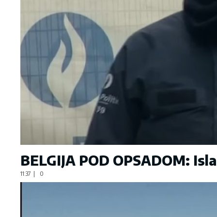
BELGIJA POD OPSADOM: Islami
11:37
|
0