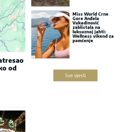
Miss World Crne
Gore Anđela
Vukadinović
zablistala na
luksuznoj jahti:
Wellness vikend za
pamćenje
zatresao
ko od
Sve vijesti