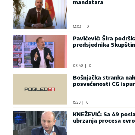
mandatara
12:02
|
0
Pavićević: Šira podrš
predsjednika Skupšti
08:48
|
0
Bošnjačka stranka nak
posvećenosti CG ispu
15:30
|
0
KNEŽEVIĆ: Sa 49 posla
ubrzanja procesa evro