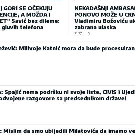
J GORI SE OČEKUJU
NEKADAŠNJI AMBAS
NCIJE, A MOŽDA I
PONOVO MOŽE U CRN
T" Savić bez dileme:
Vladimiru Božoviću u
e gluvih telefona
zabrana ulaska
21:27
|
0
ević: Milivoje Katnić mora da bude procesuiran
Spajić nema podršku ni svoje liste, CIVIS i Ujed
 odvojene razgovore sa predsednikom države!
: Mislim da smo ubijedili Milatovića da imamo ve