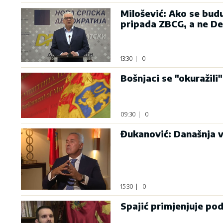
Milošević: Ako se bud
pripada ZBCG, a ne D
13:30
|
0
Bošnjaci se "okuražili"
09:30
|
0
Đukanović: Današnja v
15:30
|
0
Spajić primjenjuje po