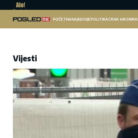
Pogled.me
POČETNA
NAJNOVIJE
POLITIKA
CRNA HRONIKA
Vijesti