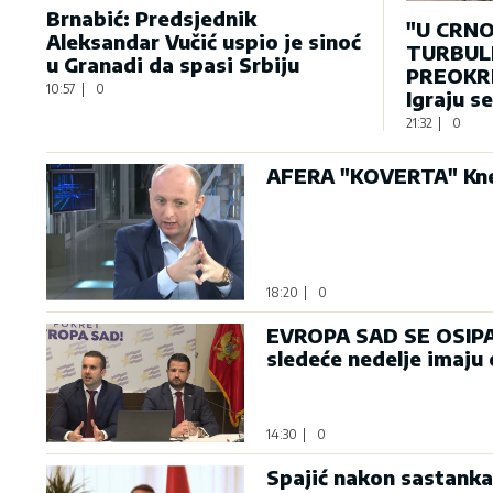
Brnabić: Predsjednik
"U CRNO
Aleksandar Vučić uspio je sinoć
TURBULE
u Granadi da spasi Srbiju
PREOKRE
10:57
|
0
Igraju s
21:32
|
0
AFERA "KOVERTA" Knež
18:20
|
0
EVROPA SAD SE OSIPA: 
sledeće nedelje imaju
14:30
|
0
Spajić nakon sastanka