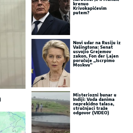
krenuo
Krivokapićevim
putem?
Novi udar na Rusiju iz
Vašingtona: Senat
usvojio Grejemov
zakon, Fon der Lajen
poručuje „Iscrpimo
Moskvu“
Misteriozni bunar u
a
Indiji: Voda danima
neprekidno talasa,
stručnjaci traže
odgovor (VIDEO)