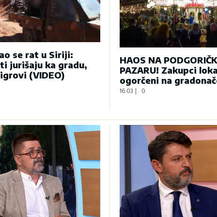
o se rat u Siriji:
HAOS NA PODGORIČ
ti jurišaju ka gradu,
PAZARU! Zakupci loka
tigrovi (VIDEO)
ogorčeni na gradonač
16:03
|
0