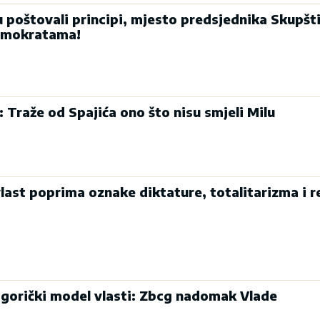
u poštovali principi, mjesto predsjednika Skupšt
emokratama!
: Traže od Spajića ono što nisu smjeli Milu
last poprima oznake diktature, totalitarizma i r
dgorički model vlasti: Zbcg nadomak Vlade