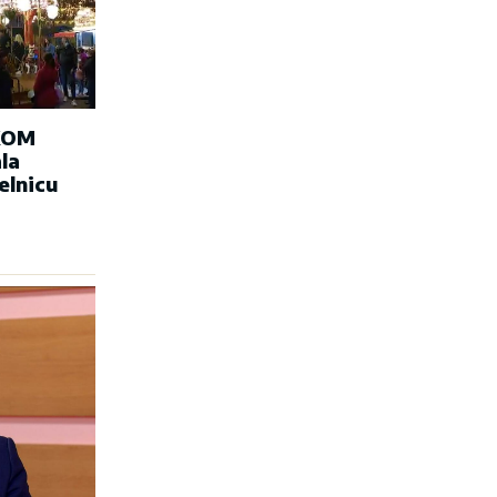
KOM
la
elnicu