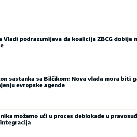
ka Vladi podrazumijeva da koalicija ZBCG dobije 
ne
on sastanka sa Bilčikom: Nova vlada mora biti g
njenju evropske agende
nika možemo ući u proces deblokade u pravosuđ
integracija