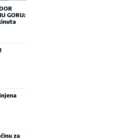
ADOR
U GORU:
kinuta
!
injena
ćinu za