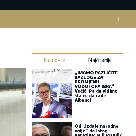
Najnovije
Najčitanije
„IMAMO RAZLIČITE
RAZLOGE ZA
PROMJENU
VODOTOKA IBRA“
Vučić: Pa da vidimo
šta će da rade
Albanci
Od „izdaje narodne
volje“ do istog
narativa: Je li Mandić