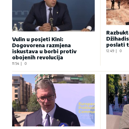
Razbukta
Džihadis
Vulin u posjeti Kini:
poslati 
Dogovorena razmjena
iskustava u borbi protiv
12:49
|
0
obojenih revolucija
11:54
|
0