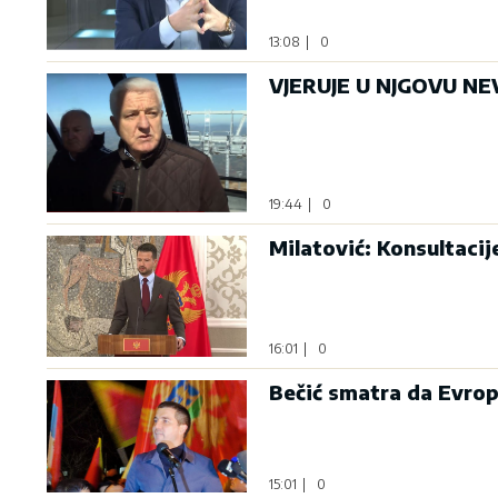
13:08
|
0
VJERUJE U NJGOVU NEV
19:44
|
0
Milatović: Konsultaci
16:01
|
0
Bečić smatra da Evrop
15:01
|
0