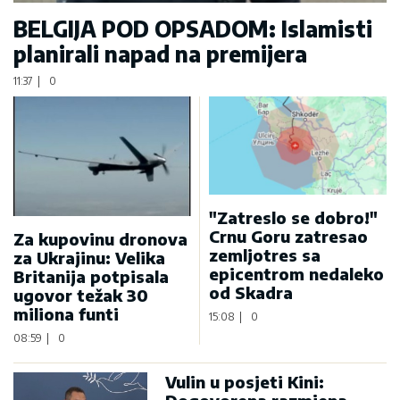
BELGIJA POD OPSADOM: Islamisti
planirali napad na premijera
11:37
|
0
"Zatreslo se dobro!"
Crnu Goru zatresao
Za kupovinu dronova
zemljotres sa
za Ukrajinu: Velika
epicentrom nedaleko
Britanija potpisala
od Skadra
ugovor težak 30
miliona funti
15:08
|
0
08:59
|
0
Vulin u posjeti Kini: