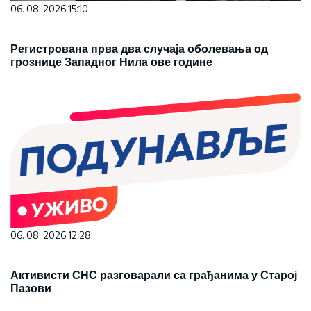
06. 08. 2026 15:10
Регистрована прва два случаја оболевања од
грознице Западног Нила ове године
06. 08. 2026 12:28
Активисти СНС разговарали са грађанима у Старој
Пазови