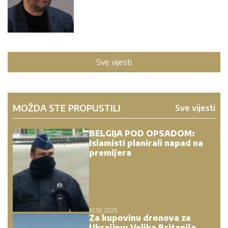
Sve vijesti
MOŽDA STE PROPUSTILI
Sve vijesti
BELGIJA POD OPSADOM:
Islamisti planirali napad na
premijera
10.10.2025.
Za kupovinu dronova za
Ukrajinu: Velika Britanija