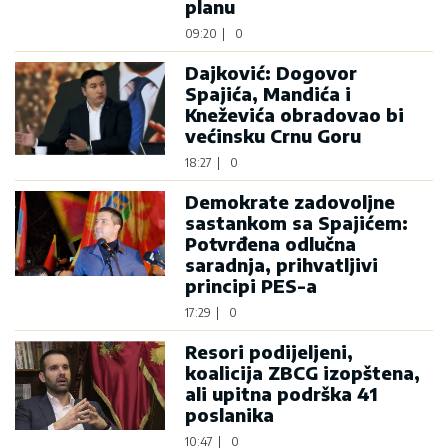
planu
09:20
|
0
Dajković: Dogovor
Spajića, Mandića i
Kneževića obradovao bi
većinsku Crnu Goru
18:27
|
0
Demokrate zadovoljne
sastankom sa Spajićem:
Potvrđena odlučna
saradnja, prihvatljivi
principi PES-a
17:29
|
0
Resori podijeljeni,
koalicija ZBCG izopštena,
ali upitna podrška 41
poslanika
10:47
|
0