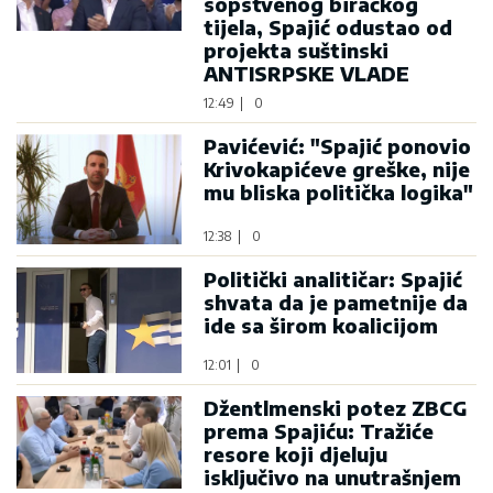
sopstvenog biračkog
tijela, Spajić odustao od
projekta suštinski
ANTISRPSKE VLADE
12:49
|
0
Pavićević: "Spajić ponovio
Krivokapićeve greške, nije
mu bliska politička logika"
12:38
|
0
Politički analitičar: Spajić
shvata da je pametnije da
ide sa širom koalicijom
12:01
|
0
Džentlmenski potez ZBCG
prema Spajiću: Tražiće
resore koji djeluju
isključivo na unutrašnjem