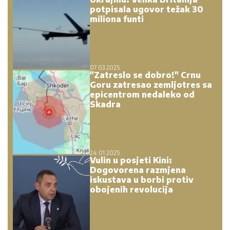
potpisala ugovor težak 30
miliona funti
07.03.2025.
"Zatreslo se dobro!" Crnu
Goru zatresao zemljotres sa
epicentrom nedaleko od
Skadra
24.01.2025.
Vulin u posjeti Kini:
Dogovorena razmjena
iskustava u borbi protiv
obojenih revolucija