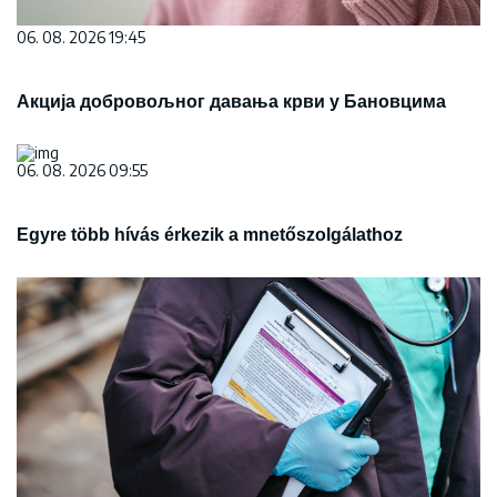
06. 08. 2026 19:45
Акција добровољног давања крви у Бановцима
06. 08. 2026 09:55
Egyre több hívás érkezik a mnetőszolgálathoz