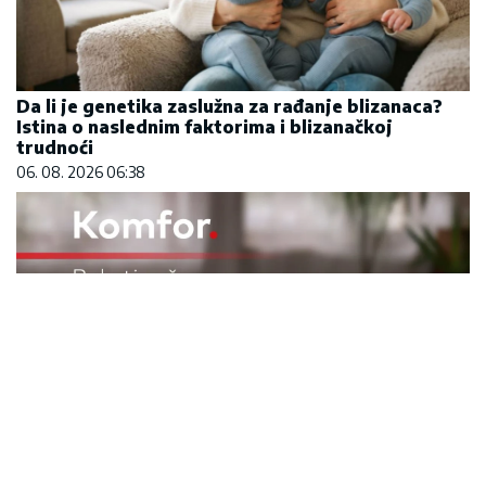
Da li je genetika zaslužna za rađanje blizanaca?
Istina o naslednim faktorima i blizanačkoj
trudnoći
06. 08. 2026 06:38
Komfor po meri klijenata: nova linija paketa ALTA
banke