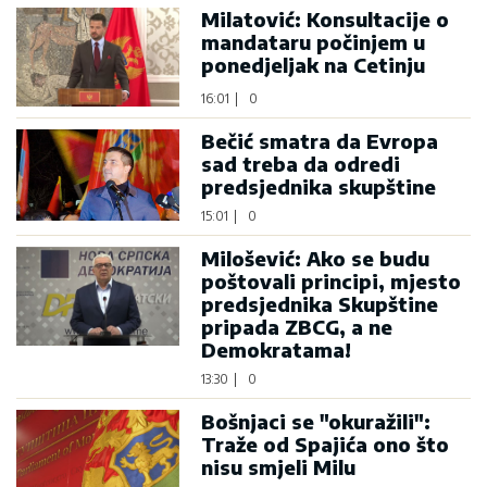
Milatović: Konsultacije o
mandataru počinjem u
ponedjeljak na Cetinju
16:01
|
0
Bečić smatra da Evropa
sad treba da odredi
predsjednika skupštine
15:01
|
0
Milošević: Ako se budu
poštovali principi, mjesto
predsjednika Skupštine
pripada ZBCG, a ne
Demokratama!
13:30
|
0
Bošnjaci se "okuražili":
Traže od Spajića ono što
nisu smjeli Milu