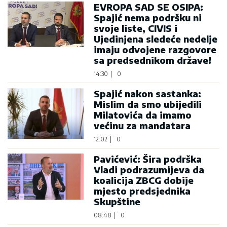
EVROPA SAD SE OSIPA:
Spajić nema podršku ni
svoje liste, CIVIS i
Ujedinjena sledeće nedelje
imaju odvojene razgovore
sa predsednikom države!
14:30
|
0
Spajić nakon sastanka:
Mislim da smo ubijedili
Milatovića da imamo
većinu za mandatara
12:02
|
0
Pavićević: Šira podrška
Vladi podrazumijeva da
koalicija ZBCG dobije
mjesto predsjednika
Skupštine
08:48
|
0