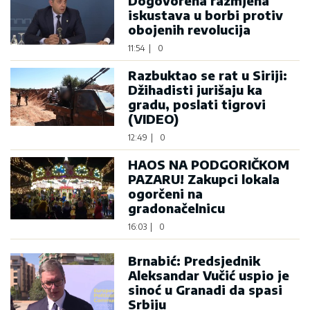
Dogovorena razmjena
iskustava u borbi protiv
obojenih revolucija
11:54
|
0
Razbuktao se rat u Siriji:
Džihadisti jurišaju ka
gradu, poslati tigrovi
(VIDEO)
12:49
|
0
HAOS NA PODGORIČKOM
PAZARU! Zakupci lokala
ogorčeni na
gradonačelnicu
16:03
|
0
Brnabić: Predsjednik
Aleksandar Vučić uspio je
sinoć u Granadi da spasi
Srbiju