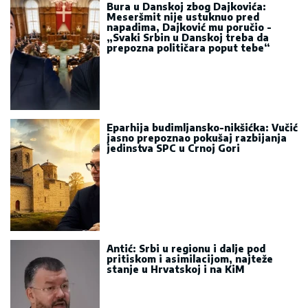
Bura u Danskoj zbog Dajkovića:
Meseršmit nije ustuknuo pred
napadima, Dajković mu poručio -
„Svaki Srbin u Danskoj treba da
prepozna političara poput tebe“
Eparhija budimljansko-nikšićka: Vučić
jasno prepoznao pokušaj razbijanja
jedinstva SPC u Crnoj Gori
Antić: Srbi u regionu i dalje pod
pritiskom i asimilacijom, najteže
stanje u Hrvatskoj i na KiM