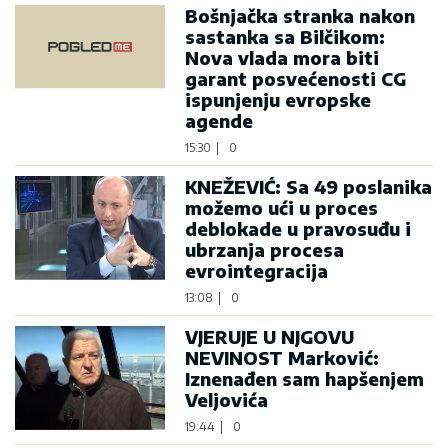
Bošnjačka stranka nakon
sastanka sa Bilčikom:
Nova vlada mora biti
garant posvećenosti CG
ispunjenju evropske
agende
15:30
|
0
KNEŽEVIĆ: Sa 49 poslanika
možemo ući u proces
deblokade u pravosuđu i
ubrzanja procesa
evrointegracija
13:08
|
0
VJERUJE U NJGOVU
NEVINOST Marković:
Iznenađen sam hapšenjem
Veljovića
19:44
|
0