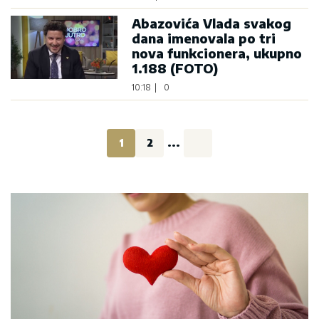
Abazovića Vlada svakog
dana imenovala po tri
nova funkcionera, ukupno
1.188 (FOTO)
10:18
|
0
1
2
...