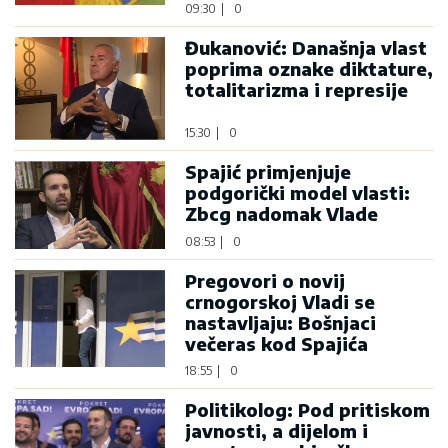
09:30
|
0
Đukanović: Današnja vlast
poprima oznake diktature,
totalitarizma i represije
15:30
|
0
Spajić primjenjuje
podgorički model vlasti:
Zbcg nadomak Vlade
08:53
|
0
Pregovori o novij
crnogorskoj Vladi se
nastavljaju: Bošnjaci
večeras kod Spajića
18:55
|
0
Politikolog: Pod pritiskom
javnosti, a dijelom i