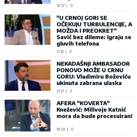
10:57
|
0
"U CRNOJ GORI SE
OČEKUJU TURBULENCIJE, A
MOŽDA I PREOKRET"
Savić bez dileme: Igraju se
gluvih telefona
21:32
|
0
NEKADAŠNJI AMBASADOR
PONOVO MOŽE U CRNU
GORU: Vladimiru Božoviću
ukinuta zabrana ulaska
21:27
|
0
AFERA "KOVERTA"
Knežević: Milivoje Katnić
mora da bude procesuiran!
18:20
|
0