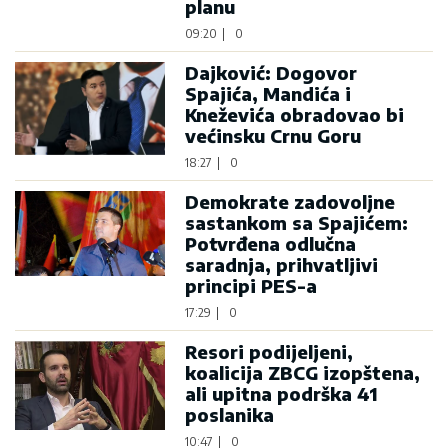
planu
09:20
|
0
Dajković: Dogovor
Spajića, Mandića i
Kneževića obradovao bi
većinsku Crnu Goru
18:27
|
0
Demokrate zadovoljne
sastankom sa Spajićem:
Potvrđena odlučna
saradnja, prihvatljivi
principi PES-a
17:29
|
0
Resori podijeljeni,
koalicija ZBCG izopštena,
ali upitna podrška 41
poslanika
10:47
|
0