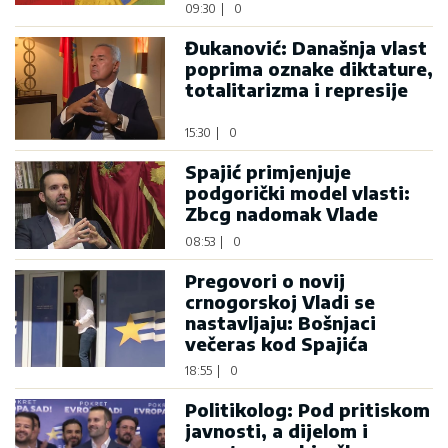
09:30
|
0
Đukanović: Današnja vlast
poprima oznake diktature,
totalitarizma i represije
15:30
|
0
Spajić primjenjuje
podgorički model vlasti:
Zbcg nadomak Vlade
08:53
|
0
Pregovori o novij
crnogorskoj Vladi se
nastavljaju: Bošnjaci
večeras kod Spajića
18:55
|
0
Politikolog: Pod pritiskom
javnosti, a dijelom i