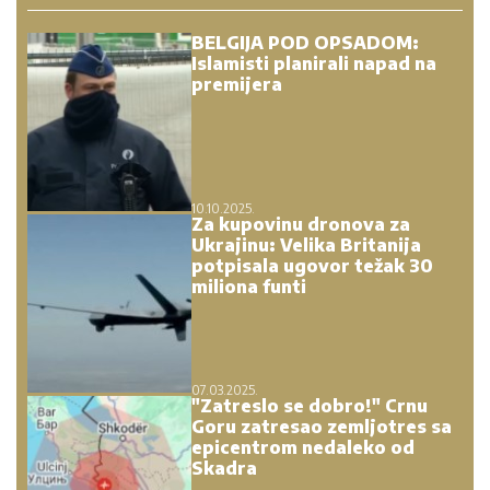
BELGIJA POD OPSADOM:
Islamisti planirali napad na
premijera
10.10.2025.
Za kupovinu dronova za
Ukrajinu: Velika Britanija
potpisala ugovor težak 30
miliona funti
07.03.2025.
"Zatreslo se dobro!" Crnu
Goru zatresao zemljotres sa
epicentrom nedaleko od
Skadra