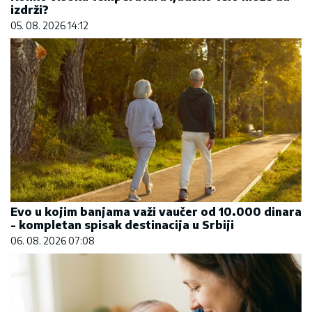
izdrži?
05. 08. 2026 14:12
Evo u kojim banjama važi vaučer od 10.000 dinara
- kompletan spisak destinacija u Srbiji
06. 08. 2026 07:08