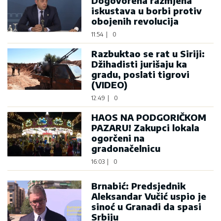
Dogovorena razmjena
iskustava u borbi protiv
obojenih revolucija
11:54
|
0
Razbuktao se rat u Siriji:
Džihadisti jurišaju ka
gradu, poslati tigrovi
(VIDEO)
12:49
|
0
HAOS NA PODGORIČKOM
PAZARU! Zakupci lokala
ogorčeni na
gradonačelnicu
16:03
|
0
Brnabić: Predsjednik
Aleksandar Vučić uspio je
sinoć u Granadi da spasi
Srbiju