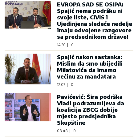
EVROPA SAD SE OSIPA:
Spajić nema podršku ni
svoje liste, CIVIS i
Ujedinjena sledeće nedelje
imaju odvojene razgovore
sa predsednikom države!
14:30
|
0
Spajić nakon sastanka:
Mislim da smo ubijedili
Milatovića da imamo
većinu za mandatara
12:02
|
0
Pavićević: Šira podrška
Vladi podrazumijeva da
koalicija ZBCG dobije
mjesto predsjednika
Skupštine
08:48
|
0