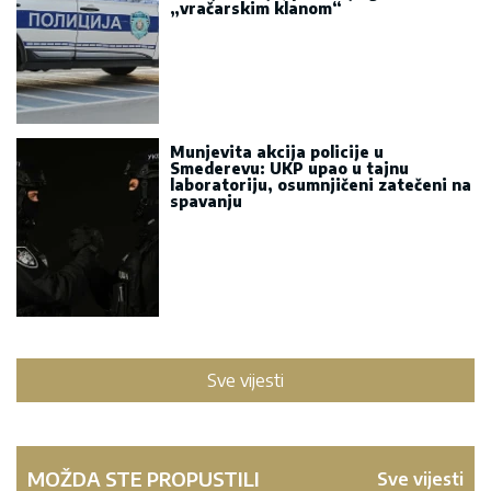
„vračarskim klanom“
Munjevita akcija policije u
Smederevu: UKP upao u tajnu
laboratoriju, osumnjičeni zatečeni na
spavanju
Sve vijesti
MOŽDA STE PROPUSTILI
Sve vijesti