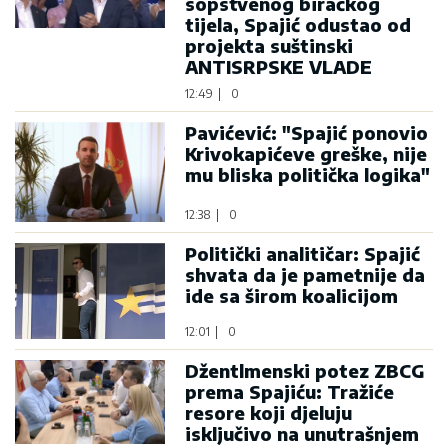
sopstvenog biračkog
tijela, Spajić odustao od
projekta suštinski
ANTISRPSKE VLADE
12:49
|
0
Pavićević: "Spajić ponovio
Krivokapićeve greške, nije
mu bliska politička logika"
12:38
|
0
Politički analitičar: Spajić
shvata da je pametnije da
ide sa širom koalicijom
12:01
|
0
Džentlmenski potez ZBCG
prema Spajiću: Tražiće
resore koji djeluju
isključivo na unutrašnjem