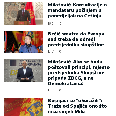
Milatović: Konsultacije o
mandataru počinjem u
ponedjeljak na Cetinju
16:01
|
0
Bečić smatra da Evropa
sad treba da odredi
predsjednika skupštine
15:01
|
0
Milošević: Ako se budu
poštovali principi, mjesto
predsjednika Skupštine
pripada ZBCG, a ne
Demokratama!
13:30
|
0
Bošnjaci se "okuražili":
Traže od Spajića ono što
nisu smjeli Milu