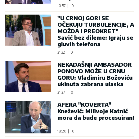
10:57
|
0
"U CRNOJ GORI SE
OČEKUJU TURBULENCIJE, A
MOŽDA I PREOKRET"
Savić bez dileme: Igraju se
gluvih telefona
21:32
|
0
NEKADAŠNJI AMBASADOR
PONOVO MOŽE U CRNU
GORU: Vladimiru Božoviću
ukinuta zabrana ulaska
21:27
|
0
AFERA "KOVERTA"
Knežević: Milivoje Katnić
mora da bude procesuiran!
18:20
|
0