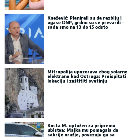
Knežević: Planirali su da razbiju i
ugase DNP, grdno su se prevarili -
sada smo na 13 do 15 odsto
Mitropolija upozorava zbog solarne
elektrane kod Ostroga: Preispitati
lokaciju i zaštititi svetinju
Kosta M. optužen za pripremu
ubistva: Majka mu pomagala da
sakrije oružje, povezuju ga sa