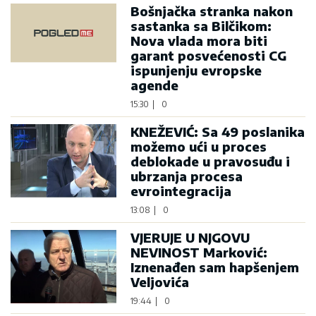
Bošnjačka stranka nakon
sastanka sa Bilčikom:
Nova vlada mora biti
garant posvećenosti CG
ispunjenju evropske
agende
15:30
|
0
KNEŽEVIĆ: Sa 49 poslanika
možemo ući u proces
deblokade u pravosuđu i
ubrzanja procesa
evrointegracija
13:08
|
0
VJERUJE U NJGOVU
NEVINOST Marković:
Iznenađen sam hapšenjem
Veljovića
19:44
|
0