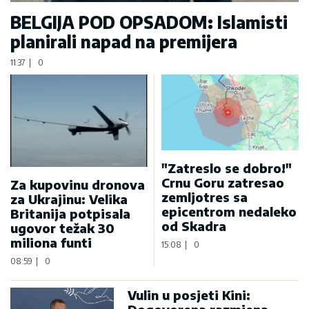
BELGIJA POD OPSADOM: Islamisti
planirali napad na premijera
11:37
|
0
"Zatreslo se dobro!"
Crnu Goru zatresao
Za kupovinu dronova
zemljotres sa
za Ukrajinu: Velika
epicentrom nedaleko
Britanija potpisala
od Skadra
ugovor težak 30
miliona funti
15:08
|
0
08:59
|
0
Vulin u posjeti Kini: