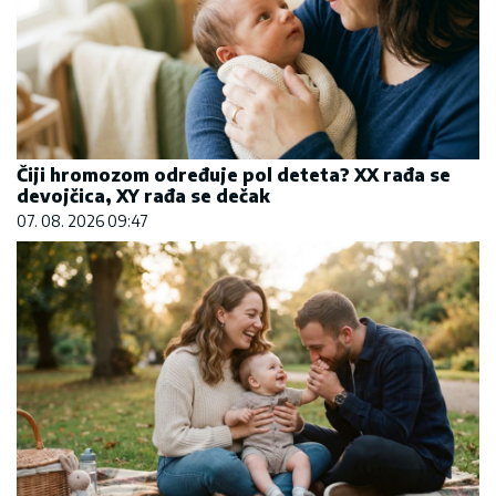
Čiji hromozom određuje pol deteta? XX rađa se
devojčica, XY rađa se dečak
07. 08. 2026 09:47