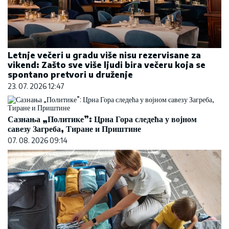
Letnje večeri u gradu više nisu rezervisane za
vikend: Zašto sve više ljudi bira večeru koja se
spontano pretvori u druženje
23. 07. 2026 12:47
Сазнања „Политике”: Црна Гора следећа у војном
савезу Загреба, Тиране и Приштине
07. 08. 2026 09:14