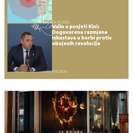
24.01.2025.
Vulin u posjeti Kini:
Dogovorena razmjena
iskustava u borbi protiv
obojenih revolucija
13.12.2024.