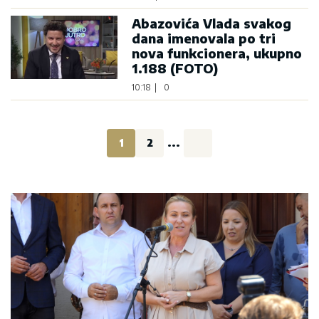
Abazovića Vlada svakog
dana imenovala po tri
nova funkcionera, ukupno
1.188 (FOTO)
10:18
|
0
1
2
...