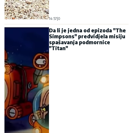
14:57
|
0
Da li je jedna od epizoda "The
Simpsons" predvidjela misiju
spašavanja podmornice
"Titan"