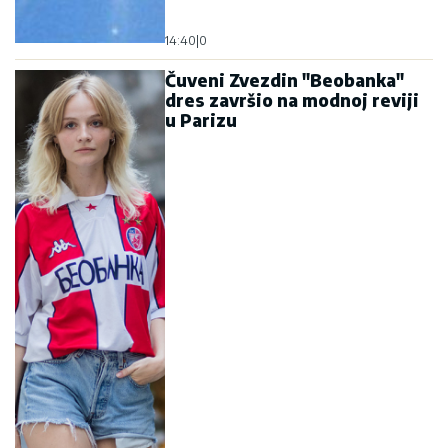
14:40
|
0
Čuveni Zvezdin "Beobanka"
dres završio na modnoj reviji
u Parizu