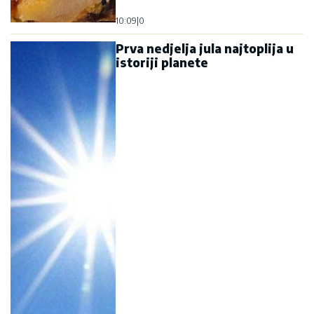
10:09
|
0
Prva nedjelja jula najtoplija u
istoriji planete