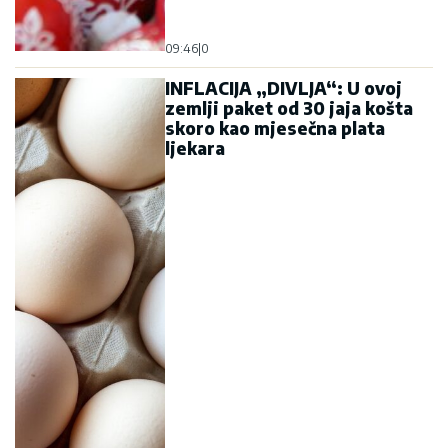
09:46
|
0
INFLACIJA „DIVLJA“: U ovoj
zemlji paket od 30 jaja košta
skoro kao mjesečna plata
ljekara