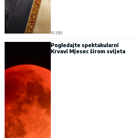
10:25
|
0
Pogledajte spektakularni
Krvavi Mjesec širom svijeta