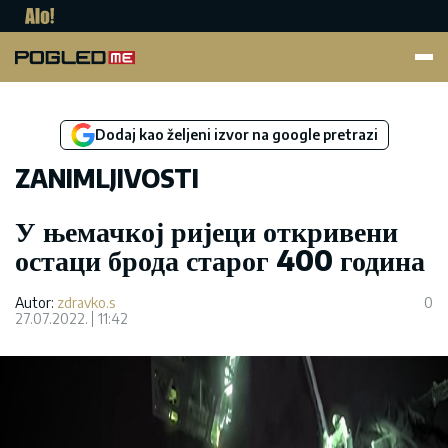
Pogled.me
Dodaj kao željeni izvor na google pretrazi
ZANIMLJIVOSTI
У њемачкој ријеци откривени
остаци брода старог 400 година
Autor:
zdravko.s
0
27.07.2022.
11:42