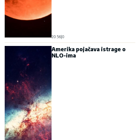
20:56
|
0
Amerika pojačava istrage o
NLO-ima