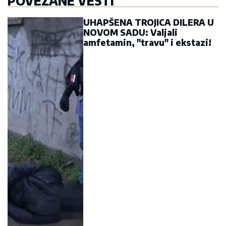
POVEZANE VESTI
UHAPŠENA TROJICA DILERA U
NOVOM SADU: Valjali
amfetamin, "travu" i ekstazi!