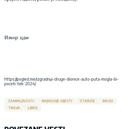
Извор: цдм
https://pogled.me/izgradnja-druge-dionice-auto-puta-mogla-bi-
poceti-tek-2024/
ZANIMLJIVOSTI
NAJNOVIJE VIJESTI
OTKRIĆE
BROD
TRAVA
LIBEK