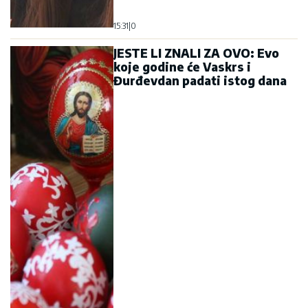
15:31
|
0
JESTE LI ZNALI ZA OVO: Evo
koje godine će Vaskrs i
Đurđevdan padati istog dana