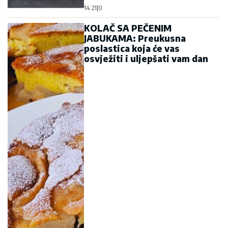
14:21
|
0
KOLAČ SA PEČENIM
JABUKAMA: Preukusna
poslastica koja će vas
osvježiti i uljepšati vam dan