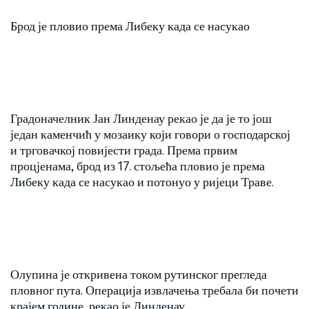
Брод је пловио према Либеку када се насукао
Градоначелник Јан Линденау рекао је да је то још
један каменчић у мозаику који говори о господарској
и трговачкој повијести града. Према првим
процјенама, брод из 17. стољећа пловио је према
Либеку када се насукао и потонуо у ријеци Траве.
Олупина је откривена током рутинског прегледа
пловног пута. Операција извлачења требала би почети
крајем године, рекао је Линденау.