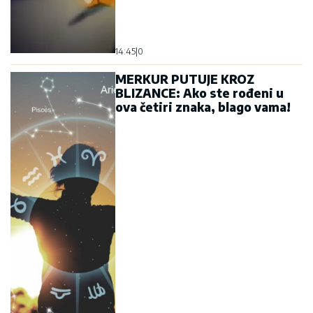
14:45
|
0
MERKUR PUTUJE KROZ
BLIZANCE: Ako ste rođeni u
ova četiri znaka, blago vama!