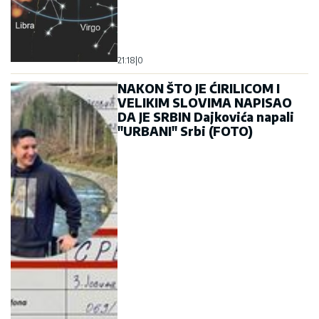
21:18
|
0
NAKON ŠTO JE ĆIRILICOM I
VELIKIM SLOVIMA NAPISAO
DA JE SRBIN Dajkovića napali
"URBANI" Srbi (FOTO)