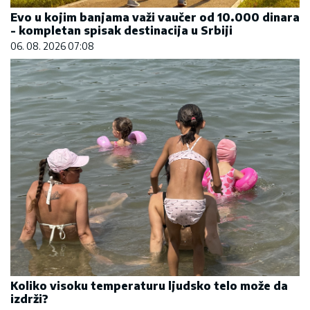
Evo u kojim banjama važi vaučer od 10.000 dinara
- kompletan spisak destinacija u Srbiji
06. 08. 2026 07:08
Koliko visoku temperaturu ljudsko telo može da
izdrži?