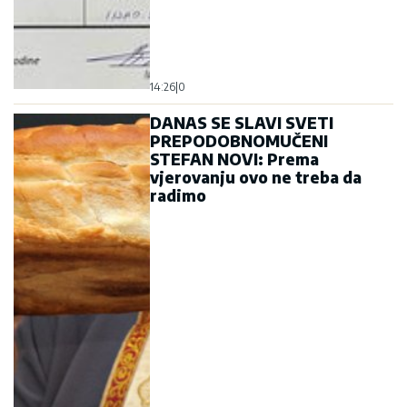
14:26
|
0
DANAS SE SLAVI SVETI
PREPODOBNOMUČENI
STEFAN NOVI: Prema
vjerovanju ovo ne treba da
radimo