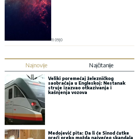
11:09
|
0
Najnovije
Najčitanije
Veliki poremećaj železničkog
saobraćaja u Engleskoj: Nestanak
struje izazvao otkazivanja i
kašnjenja vozova
Medojević pita: Da li će Sinod ćutke
preći preko možda najvećeg skandala