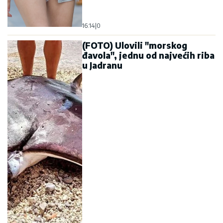
16:14
|
0
(FOTO) Ulovili "morskog
đavola", jednu od najvećih riba
u Jadranu