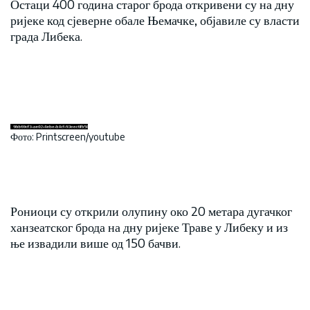
Остаци 400 година старог брода откривени су на дну
ријеке код сјеверне обале Њемачке, објавиле су власти
града Либека.
Фото: Printscreen/youtube
Рониоци су открили олупину око 20 метара дугачког
ханзеатског брода на дну ријеке Траве у Либеку и из
ње извадили више од 150 бачви.