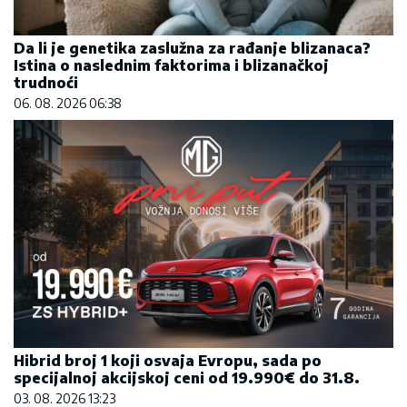
Da li je genetika zaslužna za rađanje blizanaca?
Istina o naslednim faktorima i blizanačkoj
trudnoći
06. 08. 2026 06:38
Hibrid broj 1 koji osvaja Evropu, sada po
specijalnoj akcijskoj ceni od 19.990€ do 31.8.
03. 08. 2026 13:23