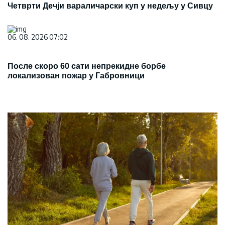
Четврти Дечји вараличарски куп у недељу у Сивцу
06. 08. 2026 07:02
После скоро 60 сати непрекидне борбе
локализован пожар у Габровници