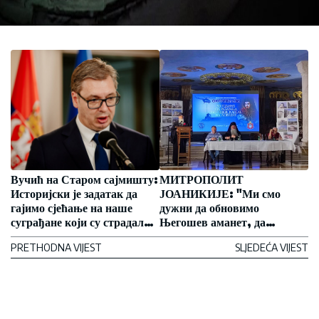
Вучић на Старом сајмишту:
МИТРОПОЛИТ
Историјски је задатак да
ЈОАНИКИЈЕ: "Ми смо
гајимо сјећање на наше
дужни да обновимо
суграђане који су страдали
Његошев аманет, да
од окупатора
подигнемо цркву на
PRETHODNA VIJEST
SLJEDEĆA VIJEST
Ловћену и да вратимо
његове свете и намучене
кости у капелу на Ловћену"