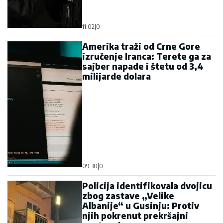
11:02
|
0
Amerika traži od Crne Gore
izručenje Iranca: Terete ga za
sajber napade i štetu od 3,4
milijarde dolara
09:30
|
0
Policija identifikovala dvojicu
zbog zastave „Velike
Albanije“ u Gusinju: Protiv
njih pokrenut prekršajni