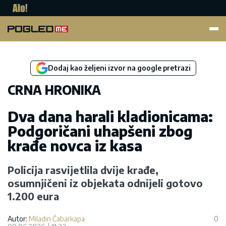
Pogled.me
Dodaj kao željeni izvor na google pretrazi
CRNA HRONIKA
Dva dana harali kladionicama:
Podgoričani uhapšeni zbog
krađe novca iz kasa
Policija rasvijetlila dvije krađe,
osumnjičeni iz objekata odnijeli gotovo
1.200 eura
Autor:
Miladin Čabarkapa
0