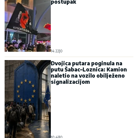
postupak
14:22
|
0
Dvojica putara poginula na
putu Šabac–Loznica: Kamion
naletio na vozilo obilježeno
signalizacijom
10:43
|
0