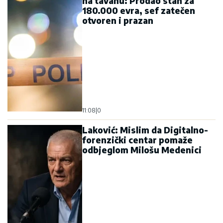
na tavanu: Prodao stan za
180.000 evra, sef zatečen
otvoren i prazan
11:08
|
0
Laković: Mislim da Digitalno-
forenzički centar pomaže
odbjeglom Milošu Medenici