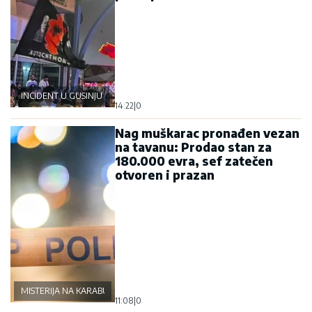
INCIDENT U GUSINJU
14:22
|
0
Nag muškarac pronađen vezan
na tavanu: Prodao stan za
180.000 evra, sef zatečen
otvoren i prazan
MISTERIJA NA KARABURMI
11:08
|
0