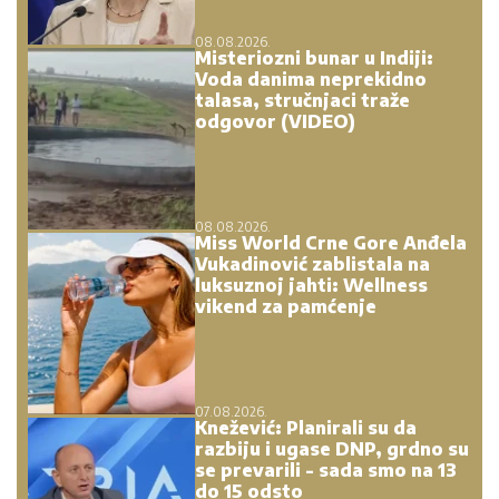
08.08.2026.
Misteriozni bunar u Indiji:
Voda danima neprekidno
talasa, stručnjaci traže
odgovor (VIDEO)
08.08.2026.
Miss World Crne Gore Anđela
Vukadinović zablistala na
luksuznoj jahti: Wellness
vikend za pamćenje
07.08.2026.
Knežević: Planirali su da
razbiju i ugase DNP, grdno su
se prevarili - sada smo na 13
do 15 odsto