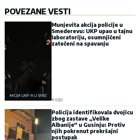
POVEZANE VESTI
Munjevita akcija policije u
Smederevu: UKP upao u tajnu
laboratoriju, osumnjičeni
zatečeni na spavanju
AKCIJA UKP-A U SMEDEREVU
11:02
|
0
Policija identifikovala dvojicu
zbog zastave „Velike
Albanije“ u Gusinju: Protiv
njih pokrenut prekršajni
postupak