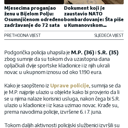
Mjesecima proganjao
Dokument koji je
ženu u Bijelom Polju:
zaustavio NATO
Osumnjičenom određeno
bombardovanje: Šta piše
zadržavanje do 72 sata
u Kumanovskom
sporazumu i zašto je i
PRETHODNA VIJEST
SLJEDEĆA VIJEST
danas važan
Podgorička policija uhapsila je
M.P. (36)
i
S.R. (35)
zbog sumnje da su tokom dva uzastopna dana
opljačkali dvije sportske kladionice i iz njih ukrali
novac u ukupnom iznosu od oko 1.190 eura.
Kako je saopšteno iz
Uprave policije
, sumnja se da
je M.P. najprije ulazio u objekte kako bi provjerio da li
se u njima nalaze korisnici usluga, nakon čega bi S.R.
ulazio u kladionice i iz kasa uzimao novac. Krađe su,
prema navodima policije, izvršene 6. i 7. juna.
Tokom daljih aktivnosti policijski službenici izvršili su