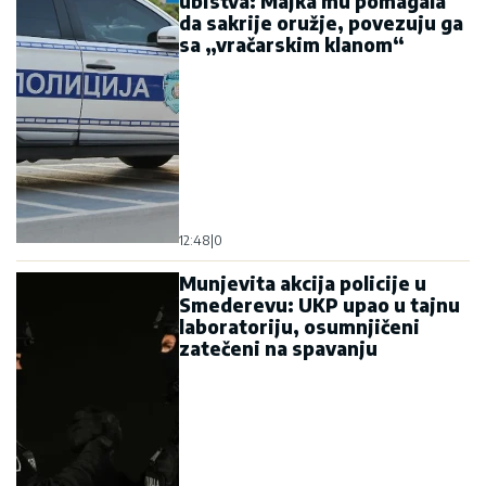
ubistva: Majka mu pomagala
da sakrije oružje, povezuju ga
sa „vračarskim klanom“
12:48
|
0
Munjevita akcija policije u
Smederevu: UKP upao u tajnu
laboratoriju, osumnjičeni
zatečeni na spavanju