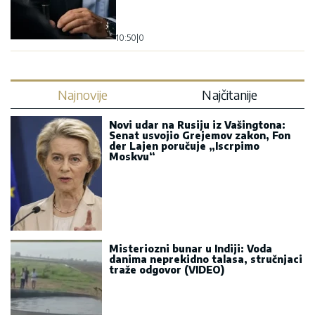
10:50
|
0
Najnovije
Najčitanije
Novi udar na Rusiju iz Vašingtona:
Senat usvojio Grejemov zakon, Fon
der Lajen poručuje „Iscrpimo
Moskvu“
Misteriozni bunar u Indiji: Voda
danima neprekidno talasa, stručnjaci
traže odgovor (VIDEO)