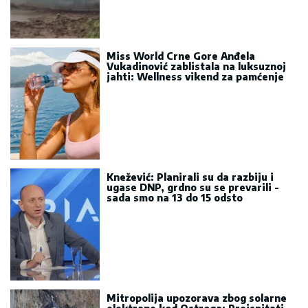
Miss World Crne Gore Anđela
Vukadinović zablistala na luksuznoj
jahti: Wellness vikend za pamćenje
Knežević: Planirali su da razbiju i
ugase DNP, grdno su se prevarili -
sada smo na 13 do 15 odsto
Mitropolija upozorava zbog solarne