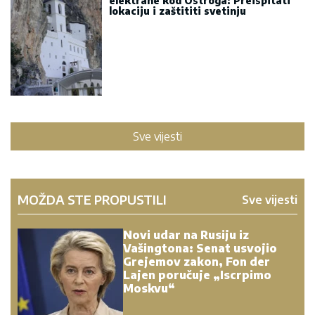
elektrane kod Ostroga: Preispitati
lokaciju i zaštititi svetinju
Sve vijesti
MOŽDA STE PROPUSTILI
Sve vijesti
Novi udar na Rusiju iz
Vašingtona: Senat usvojio
Grejemov zakon, Fon der
Lajen poručuje „Iscrpimo
Moskvu“