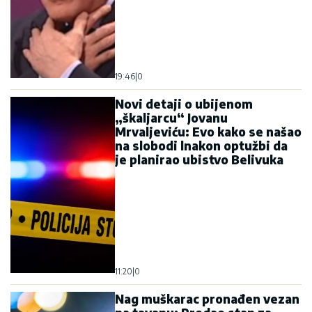
19:46
|
0
Novi detaji o ubijenom
„škaljarcu“ Jovanu
Mrvaljeviću: Evo kako se našao
na slobodi lnakon optužbi da
je planirao ubistvo Belivuka
11:20
|
0
Nag muškarac pronađen vezan