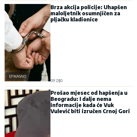
Brza akcija policije: Uhapšen
maloljetnik osumnjičen za
pljačku kladionice
EFIKASNO
09:23
|
0
Prošao mjesec od hapšenja u
Beogradu: I dalje nema
informacije kada će Vuk
Vulević biti izručen Crnoj Gori