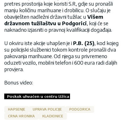
pretres prostorija koje koristi S.R, gdje su pronašli
manju količinu marihuane i drobilicu. O slučaju je
obaviješten nadležni državni tužilac u
Višem
državnom tužilaštvu u Podgorici
, koji će se
naknadno izjasniti o pravnoj kvalifikaciji događaja.
U okviru iste akcije uhapšen je i
P.B. (25)
, kod kojeg
su policijski službenici tokom kontrole pronašli dva
pakovanja marihuane. Od njega su privremeno
oduzeti vozilo, mobilni telefon i 600 eura radi daljih
provjera.
Bonus video:
HAPSENJE
UPRAVA POLICIJE
PODGORICA
CRNA HRONIKA
KLADIONICE