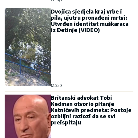
Dvojica sjedjela kraj vrbe i
pila, ujutru pronađeni mrtvi:
Utvrđen identitet muškaraca
iz Đetinje (VIDEO)
12:55
|
0
Britanski advokat Tobi
Kedman otvorio pitanje
Katnićevih predmeta: Postoje
ozbiljni razlozi da se svi
preispitaju