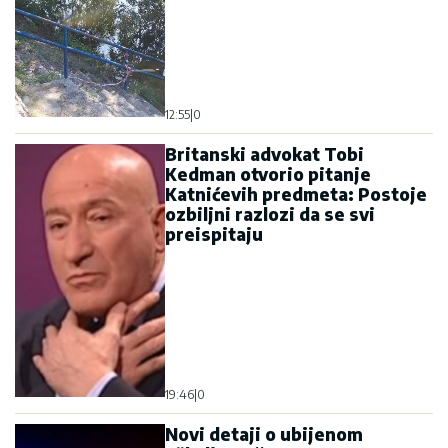
12:55
|
0
Britanski advokat Tobi
Kedman otvorio pitanje
Katnićevih predmeta: Postoje
ozbiljni razlozi da se svi
preispitaju
19:46
|
0
Novi detaji o ubijenom