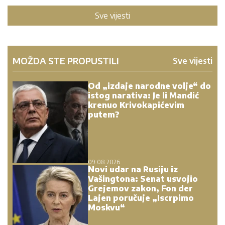
Sve vijesti
MOŽDA STE PROPUSTILI
Sve vijesti
Od „izdaje narodne volje“ do
istog narativa: Je li Mandić
krenuo Krivokapićevim
putem?
09.08.2026.
Novi udar na Rusiju iz
Vašingtona: Senat usvojio
Grejemov zakon, Fon der
Lajen poručuje „Iscrpimo
Moskvu“