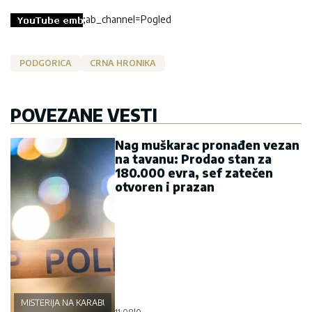
;ab_channel=Pogled
PODGORICA
CRNA HRONIKA
POVEZANE VESTI
Nag muškarac pronađen vezan
na tavanu: Prodao stan za
180.000 evra, sef zatečen
otvoren i prazan
MISTERIJA NA KARABURMI