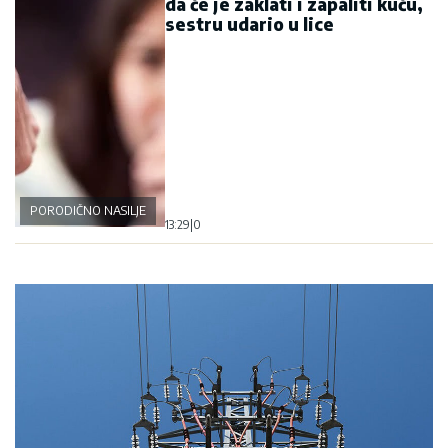
da će je zaklati i zapaliti kuću,
sestru udario u lice
PORODIČNO NASILJE
13:29
|
0