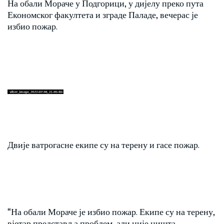
На обали Мораче у Подгорици, у дијелу преко пута
Економског факултета и зграде Паладе, вечерас је
избио пожар.
Двије ватрогасне екипе су на терену и гасе пожар.
“На обали Мораче је избио пожар. Екипе су на терену,
вјетар представља проблем, али није ништа