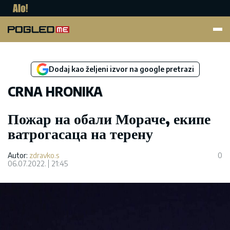
Pogled.me
Dodaj kao željeni izvor na google pretrazi
CRNA HRONIKA
Пожар на обали Мораче, екипе
ватрогасаца на терену
Autor:
zdravko.s
0
06.07.2022.
21:45