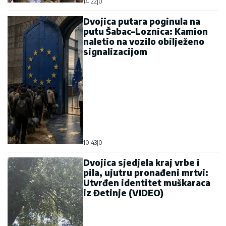
14:22
|
0
Dvojica putara poginula na
putu Šabac–Loznica: Kamion
naletio na vozilo obilježeno
signalizacijom
10:43
|
0
Dvojica sjedjela kraj vrbe i
pila, ujutru pronađeni mrtvi:
Utvrđen identitet muškaraca
iz Đetinje (VIDEO)