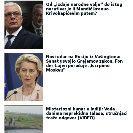
Od „izdaje narodne volje“ do istog
narativa: Je li Mandić krenuo
Krivokapićevim putem?
Novi udar na Rusiju iz Vašingtona:
Senat usvojio Grejemov zakon, Fon
der Lajen poručuje „Iscrpimo
Moskvu“
Misteriozni bunar u Indiji: Voda
danima neprekidno talasa, stručnjaci
traže odgovor (VIDEO)