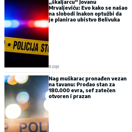
„škaljarcu“ Jovanu
Mrvaljeviću: Evo kako se našao
na slobodi lnakon optužbi da
je planirao ubistvo Belivuka
11:20
|
0
Nag muškarac pronađen vezan
na tavanu: Prodao stan za
180.000 evra, sef zatečen
otvoren i prazan