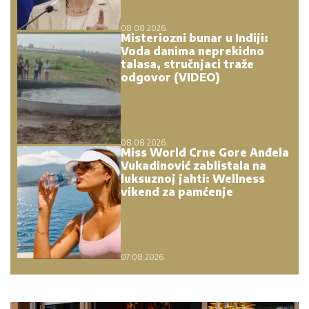
08.08.2026.
Misteriozni bunar u Indiji:
Voda danima neprekidno
talasa, stručnjaci traže
odgovor (VIDEO)
08.08.2026.
Miss World Crne Gore Anđela
Vukadinović zablistala na
luksuznoj jahti: Wellness
vikend za pamćenje
07.08.2026.