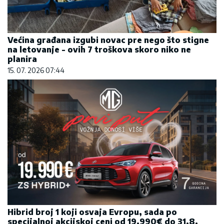
Većina građana izgubi novac pre nego što stigne
na letovanje - ovih 7 troškova skoro niko ne
planira
15. 07. 2026 07:44
Hibrid broj 1 koji osvaja Evropu, sada po
specijalnoj akcijskoj ceni od 19.990€ do 31.8.