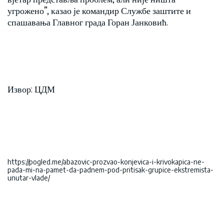
угрожено”, казао је командир Службе заштите и
спашавања Главног града Горан Јанковић.
Извор: ЦДМ
https://pogled.me/abazovic-prozvao-konjevica-i-krivokapica-ne-
pada-mi-na-pamet-da-padnem-pod-pritisak-grupice-ekstremista-
unutar-vlade/