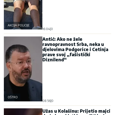
AKCIJA POLICIJE
16:04
|
0
Antić: Ako ne žele
ravnopravnost Srba, neka u
djelovima Podgorice i Cetinja
prave svoj „fašistički
Diznilend“
OŠTRO
08:56
|
0
Užas u Kolašinu: Prijetio majci