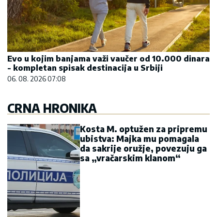
Evo u kojim banjama važi vaučer od 10.000 dinara
- kompletan spisak destinacija u Srbiji
06. 08. 2026 07:08
CRNA HRONIKA
Kosta M. optužen za pripremu
ubistva: Majka mu pomagala
da sakrije oružje, povezuju ga
sa „vračarskim klanom“