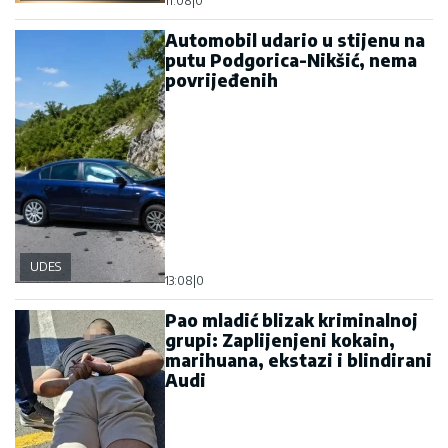
11:08
|
0
Automobil udario u stijenu na
putu Podgorica-Nikšić, nema
povrijeđenih
UDES
13:08
|
0
Pao mladić blizak kriminalnoj
grupi: Zaplijenjeni kokain,
marihuana, ekstazi i blindirani
Audi