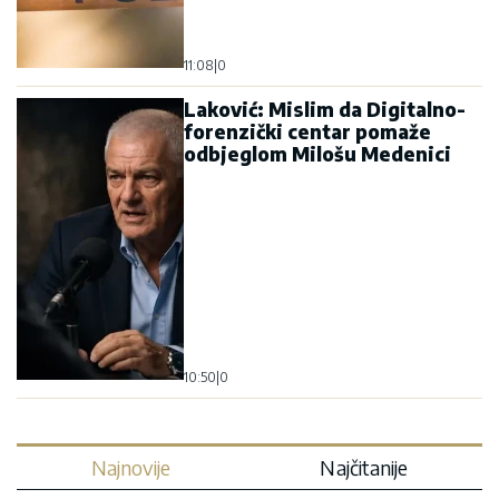
11:08
|
0
Laković: Mislim da Digitalno-
forenzički centar pomaže
odbjeglom Milošu Medenici
10:50
|
0
Najnovije
Najčitanije