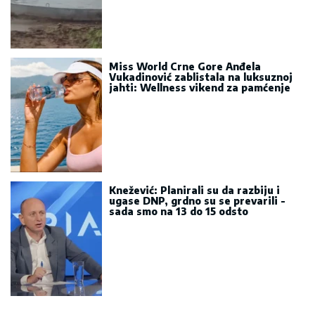
Miss World Crne Gore Anđela
Vukadinović zablistala na luksuznoj
jahti: Wellness vikend za pamćenje
Knežević: Planirali su da razbiju i
ugase DNP, grdno su se prevarili -
sada smo na 13 do 15 odsto