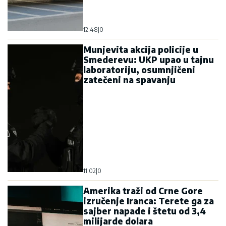
12:48
|
0
Munjevita akcija policije u
Smederevu: UKP upao u tajnu
laboratoriju, osumnjičeni
zatečeni na spavanju
11:02
|
0
Amerika traži od Crne Gore
izručenje Iranca: Terete ga za
sajber napade i štetu od 3,4
milijarde dolara