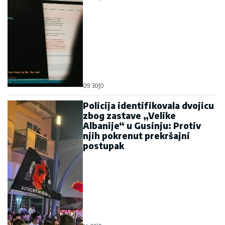
09:30
|
0
Policija identifikovala dvojicu
zbog zastave „Velike
Albanije“ u Gusinju: Protiv
njih pokrenut prekršajni
postupak