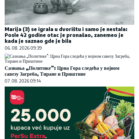
Marija (3) se igrala u dvorištu i samo je nestala:
Posle 42 godine otac je pronašao, zanemeo je
kada je saznao gde je bila
06. 08. 2026 09:39
Сазнања „Политике”: Црна Гора следећа у војном
савезу Загреба, Тиране и Приштине
07. 08. 2026 09:14