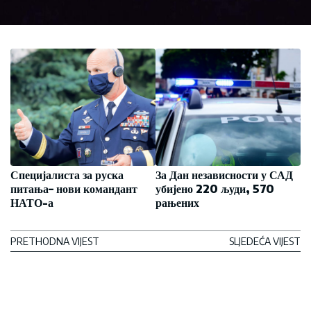
Специјалиста за руска
За Дан независности у САД
питања– нови командант
убијено 220 људи, 570
НАТО-а
рањених
PRETHODNA VIJEST
SLJEDEĆA VIJEST