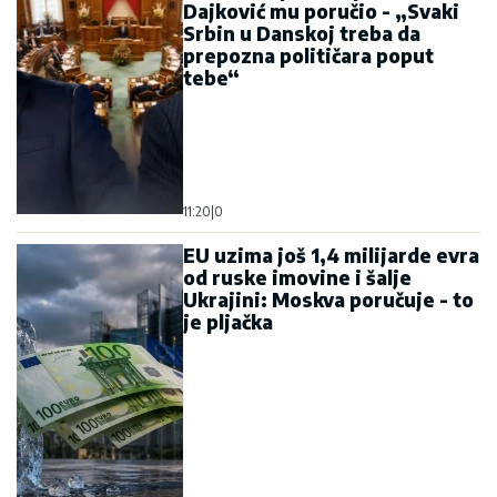
Dajković mu poručio - „Svaki
Srbin u Danskoj treba da
prepozna političara poput
tebe“
11:20
|
0
EU uzima još 1,4 milijarde evra
od ruske imovine i šalje
Ukrajini: Moskva poručuje - to
je pljačka