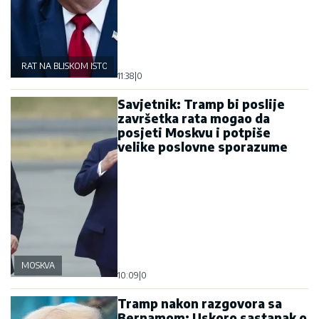
RAT NA BLISKOM ISTOKU
11:38
|
0
Savjetnik: Tramp bi poslije
završetka rata mogao da
posjeti Moskvu i potpiše
velike poslovne sporazume
MOSKVA
10:09
|
0
Tramp nakon razgovora sa
Bernamom: Uskoro sastanak o