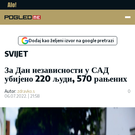
Pogled.me
Dodaj kao željeni izvor na google pretrazi
SVIJET
За Дан независности у САД
убијено 220 људи, 570 рањених
Autor:
zdravko.s
0
06.07.2022.
21:58