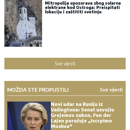
Mitropolija upozorava zbog solarne
elektrane kod Ostroga: Preispitati
lokaciju i zaštititi svetinju
Sve vijesti
MOŽDA STE PROPUSTILI
Sve vijesti
Novi udar na Rusiju iz
Vašingtona: Senat usvojio
Grejemov zakon, Fon der
Lajen poručuje „Iscrpimo
Moskvu“