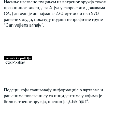
Насиље изазвано пуцањем из ватреног оружја током
празничног викенда за 4. јул у скоро свим државама
САД довело је до најмање 220 мртвих и око 570
рањених људи, показују подаци непрофитне групе
“Gan vajlens arhajv”.
Foto: Pixabay
Подаци, који сачињавају информације о жртвама и
рањенима повезани су са инцидентима у којима је
било ватреног оружја, пренио је „CBS njuz“.