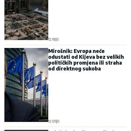
12:18
|
0
Mirošnik: Evropa neće
odustati od Kijeva bez velikih
političkih promjena ili straha
od direktnog sukoba
12:05
|
0