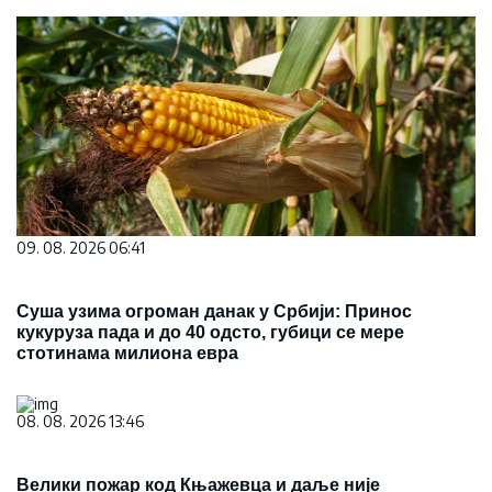
09. 08. 2026 06:41
Суша узима огроман данак у Србији: Принос
кукуруза пада и до 40 одсто, губици се мере
стотинама милиона евра
08. 08. 2026 13:46
Велики пожар код Књажевца и даље није