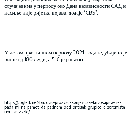
случајевима у периоду око Дана независности САД и
насиље није ријетка појава, додаје “CBS”.
У истом празничном периоду 2021. године, убијено је
више од 180 људи, а 516 је рањено.
https://pogled.me/abazovic-prozvao-konjevica-i-krivokapica-ne-
pada-mi-na-pamet-da-padnem-pod-pritisak-grupice-ekstremista-
unutar-vlade/