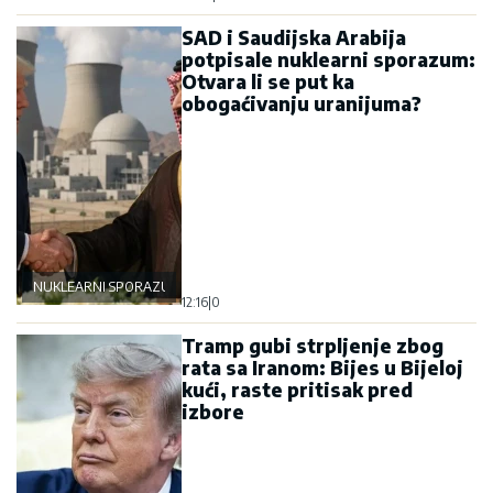
SAD i Saudijska Arabija
potpisale nuklearni sporazum:
Otvara li se put ka
obogaćivanju uranijuma?
NUKLEARNI SPORAZUM
12:16
|
0
Tramp gubi strpljenje zbog
rata sa Iranom: Bijes u Bijeloj
kući, raste pritisak pred
izbore