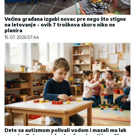
Većina građana izgubi novac pre nego što stigne
na letovanje - ovih 7 troškova skoro niko ne
planira
15. 07. 2026 07:44
Dete sa autizmom polivali vodom i mazali mu lak