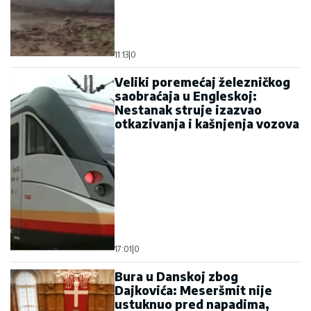
11:13
|
0
Veliki poremećaj železničkog
saobraćaja u Engleskoj:
Nestanak struje izazvao
otkazivanja i kašnjenja vozova
17:01
|
0
Bura u Danskoj zbog
Dajkovića: Meseršmit nije
ustuknuo pred napadima,