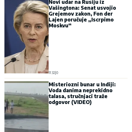
Novi udar na Rusiju iz
Vašingtona: Senat usvojio
Grejemov zakon, Fon der
Lajen poručuje „Iscrpimo
Moskvu“
11:32
|
0
Misteriozni bunar u Indiji:
Voda danima neprekidno
talasa, stručnjaci traže
odgovor (VIDEO)