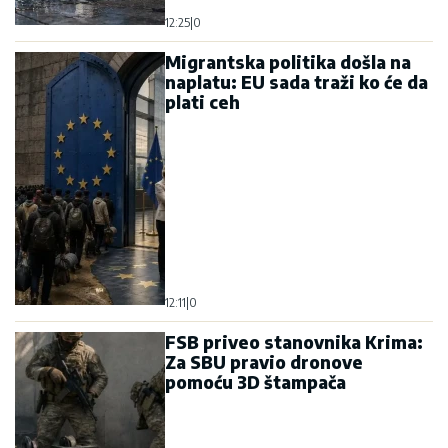
12:25
|
0
Migrantska politika došla na
naplatu: EU sada traži ko će da
plati ceh
12:11
|
0
FSB priveo stanovnika Krima:
Za SBU pravio dronove
pomoću 3D štampača