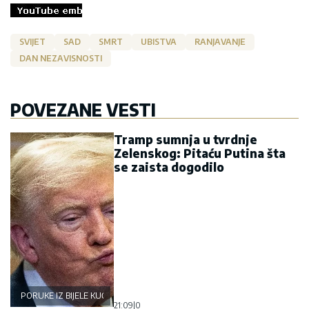
SVIJET
SAD
SMRT
UBISTVA
RANJAVANJE
DAN NEZAVISNOSTI
POVEZANE VESTI
Tramp sumnja u tvrdnje
Zelenskog: Pitaću Putina šta
se zaista dogodilo
PORUKE IZ BIJELE KUĆE
21:09
|
0