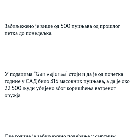
Забиљежено је више од 500 пуцњава од прошлог
петка до понедељка.
У подацима “Gan vajlensa” стоји и да је од почетка
године у САД било 315 масовних пуцњава, а да је око
22.500 људи убијено због коришћења ватреног
оружја.
Ове године је забиљежено повећање у смртним