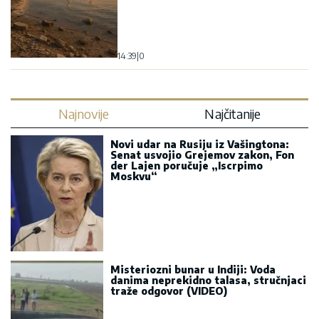
14:39
|
0
Najnovije
Najčitanije
Novi udar na Rusiju iz Vašingtona:
Senat usvojio Grejemov zakon, Fon
der Lajen poručuje „Iscrpimo
Moskvu“
Misteriozni bunar u Indiji: Voda
danima neprekidno talasa, stručnjaci
traže odgovor (VIDEO)