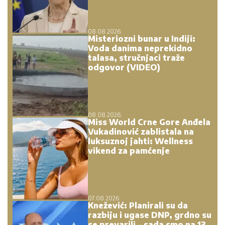
08.08.2026.
Misteriozni bunar u Indiji:
Voda danima neprekidno
talasa, stručnjaci traže
odgovor (VIDEO)
08.08.2026.
Miss World Crne Gore Anđela
Vukadinović zablistala na
luksuznoj jahti: Wellness
vikend za pamćenje
07.08.2026.
Knežević: Planirali su da
razbiju i ugase DNP, grdno su
se prevarili - sada smo na 13