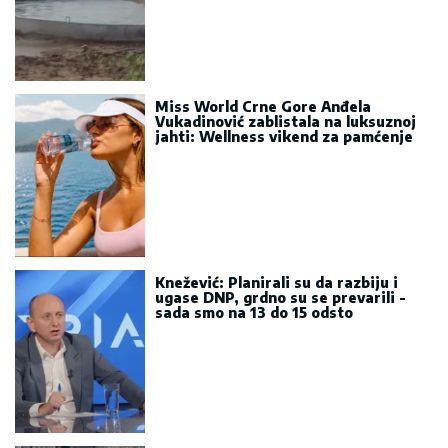
Miss World Crne Gore Anđela
Vukadinović zablistala na luksuznoj
jahti: Wellness vikend za pamćenje
Knežević: Planirali su da razbiju i
ugase DNP, grdno su se prevarili -
sada smo na 13 do 15 odsto