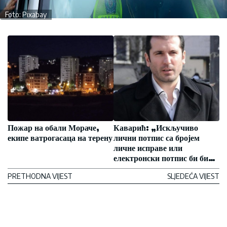
Foto: Pixabay
Пожар на обали Мораче,
Каварић: „Искључиво
екипе ватрогасаца на терену
лични потпис са бројем
личне исправе или
електронски потпис би били
једини начин да су петиција
PRETHODNA VIJEST
SLJEDEĆA VIJEST
и потписници веродостојни