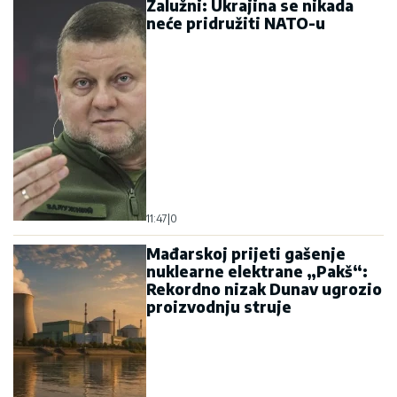
Zalužni: Ukrajina se nikada
neće pridružiti NATO-u
11:47
|
0
Mađarskoj prijeti gašenje
nuklearne elektrane „Pakš“:
Rekordno nizak Dunav ugrozio
proizvodnju struje