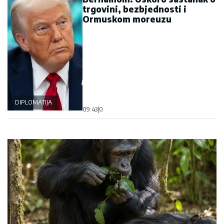
trgovini, bezbjednosti i
Ormuskom moreuzu
DIPLOMATIJA
09:43
|
0