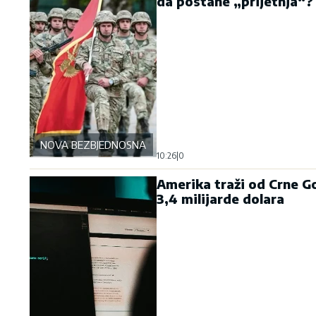
da postane „prijetnja“?
NOVA BEZBJEDNOSNA OSOVINA
10:26
|
0
Amerika traži od Crne Go
3,4 milijarde dolara