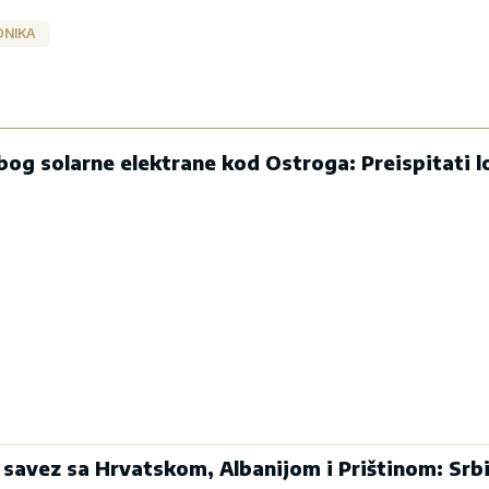
ONIKA
og solarne elektrane kod Ostroga: Preispitati lo
 savez sa Hrvatskom, Albanijom i Prištinom: Srbi