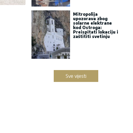
Mitropolija
upozorava zbog
solarne elektrane
kod Ostroga:
Preispitati lokaciju i
zaštititi svetinju
Sve vijesti