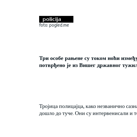
foto: pogled.me
Три особе рањене су током ноћи измеђ
потврђено је из Вишег државног тужи
Тројица полицајца, како незванично сазна
дошло до туче. Они су интервенисали и 