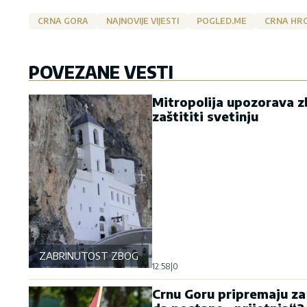
CRNA GORA
NAJNOVIJE VIJESTI
POGLED.ME
CRNA HR
POVEZANE VESTI
Mitropolija upozorava zb
zaštititi svetinju
ZABRINUTOST ZBOG OSTROGA
12:58
|
0
Crnu Goru pripremaju za