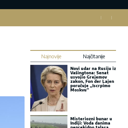
Najnovije
Najčitanije
Novi udar na Rusiju iz
Vašingtona: Senat
usvojio Grejemov
zakon, Fon der Lajen
poručuje „Iscrpimo
Moskvu“
Misteriozni bunar u
Indiji: Voda danima
neprekidno talasa,