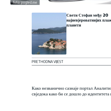
foto: pogled.me
Свети Стефан међу 20
најневјероватнијих пла
планети
PRETHODNA VIJEST
Како незванично сазнаје портал Аналитик
свједока како би се дошло до идентитета 