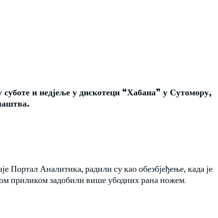
у суботе и недјеље у дискотеци “Хабана” у Сутомору,
лаштва.
је Портал Аналитика, радили су као обезбјеђење, када је
том приликом задобили више убодних рана ножем.