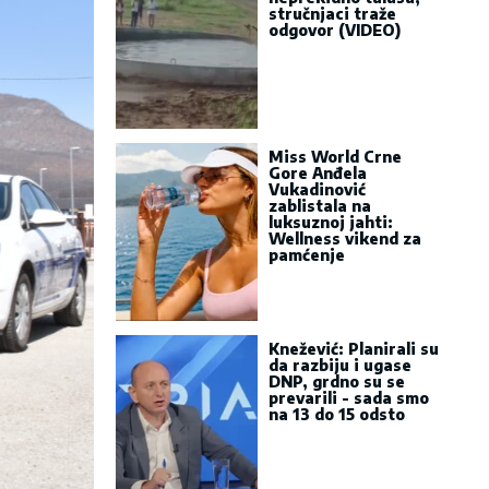
stručnjaci traže
odgovor (VIDEO)
Miss World Crne
Gore Anđela
Vukadinović
zablistala na
luksuznoj jahti:
Wellness vikend za
pamćenje
Knežević: Planirali su
da razbiju i ugase
DNP, grdno su se
prevarili - sada smo
na 13 do 15 odsto