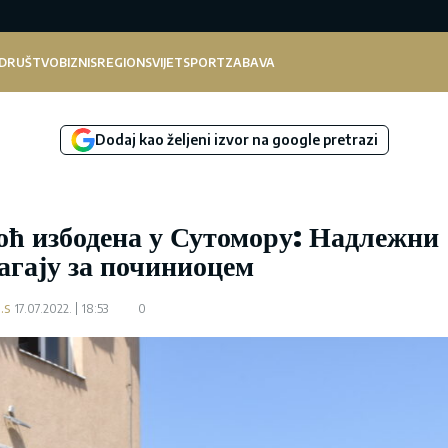
DRUŠTVO
BIZNIS
REGION
SVIJET
SPORT
ZABAVA
Dodaj kao željeni izvor na google pretrazi
оћ избодена у Сутомору: Надлежни
агају за починиоцем
.s
17.07.2022.
18:53
0