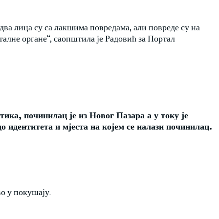
 два лица су са лакшима повредама, али повреде су на
талне органе“, саопштила је Радовић за Портал
ика, починилац је из Новог Пазара а у току је
о идентитета и мјеста на којем се налази починилац.
о у покушају.