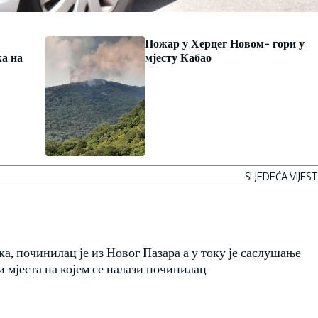
Пожар у Херцег Новом- гори у
жа на
мјесту Кабао
SLJEDEĆA VIJEST
а, починилац је из Новог Пазара а у току је саслушање
и мјеста на којем се налази починилац