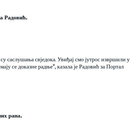
а Радовић.
 су саслушања свједока. Увиђај смо јутрос извршили у
ају се доказне радње“, казала је Радовић за Портал
них рана.