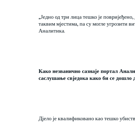
„Једно од три лица тешко је повријеђено,
таквим мјестима, па су могле угрозити ви
Аналитика.
Како незванично сазнаје портал Аналит
саслушање свједока како би се дошло д
Дјело је квалификовано као тешко убиств