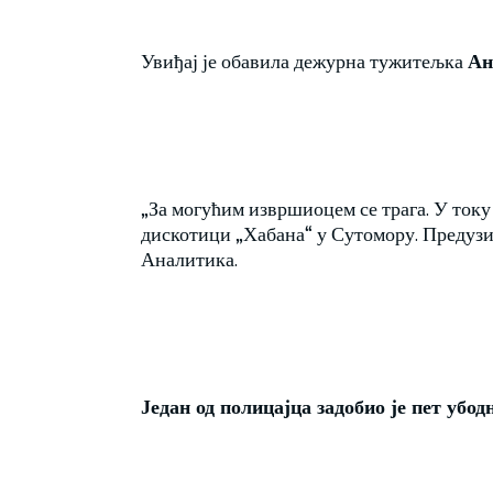
Увиђај је обавила дежурна тужитељка
Ан
„За могућим извршиоцем се трага. У току
дискотици „Хабана“ у Сутомору. Предузим
Аналитика.
Један од полицајца задобио је пет убод