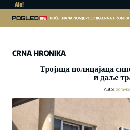
Pogled.me
POČETNA
NAJNOVIJE
POLITIKA
CRNA HRONIKA
CRNA HRONIKA
Тројица полицајаца син
и даље тр
Autor:
zdravko