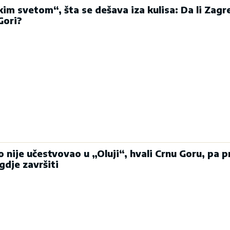
im svetom“, šta se dešava iza kulisa: Da li Zagr
Gori?
o nije učestvovao u „Oluji“, hvali Crnu Goru, pa pr
gdje završiti