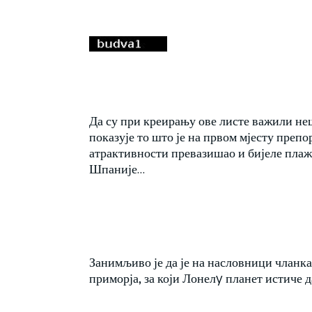
Да су при креирању ове листе важили неш
показује то што је на првом мјесту препо
атрактивности превазишао и бијеле плаж
Шпаније…
Занимљиво је да је на насловници чланка 
приморја, за који Лонелy планет истиче 