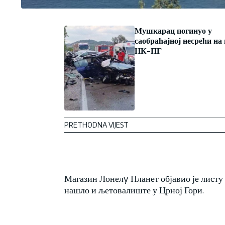
Мушкарац погинуо у
саобраћајној несрећи на
НК-ПГ
PRETHODNA VIJEST
Магазин Лонелy Планет објавио је листу 2
нашло и љетовалиште у Црној Гори.