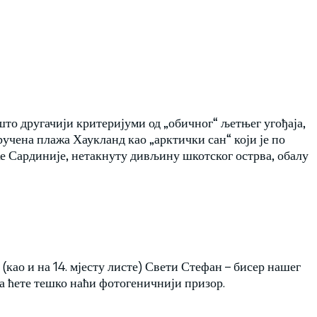
то другачији критеријуми од „обичног“ љетњег угођаја,
ручена плажа Хаукланд као „арктички сан“ који је по
е Сардиније, нетакнуту дивљину шкотског острва, обалу
(као и на 14. мјесту листе) Свети Стефан – бисер нашег
да ћете тешко наћи фотогеничнији призор.