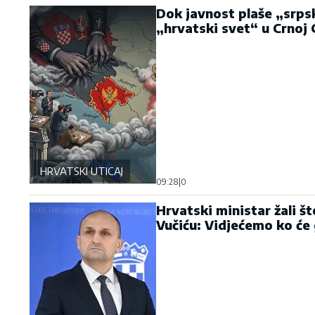
Dok javnost plaše „srpsk
„hrvatski svet“ u Crnoj 
HRVATSKI UTICAJ
09:28
|
0
Hrvatski ministar žali št
Vučiću: Vidjećemo ko će 