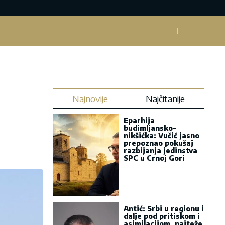
Najnovije
Najčitanije
Eparhija
budimljansko-
nikšićka: Vučić jasno
prepoznao pokušaj
razbijanja jedinstva
SPC u Crnoj Gori
Antić: Srbi u regionu i
dalje pod pritiskom i
asimilacijom, najteže