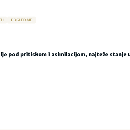
TI
POGLED.ME
alje pod pritiskom i asimilacijom, najteže stanje 