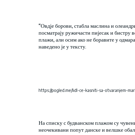
“Овдје борови, стабла маслина и олеандри
посматрају ружичасти пијесак и бистру в
плажи, али осим ако не боравите у одмар
наведено је у тексту.
https://pogled.me/lidl-ce-kasniti-sa-otvaranjem-ma
На списку с будванском плажом су чувени
неочекивани попут данске и велшке обал