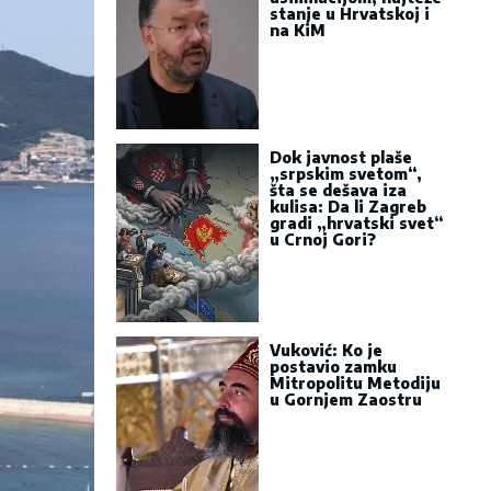
stanje u Hrvatskoj i
na KiM
Dok javnost plaše
„srpskim svetom“,
šta se dešava iza
kulisa: Da li Zagreb
gradi „hrvatski svet“
u Crnoj Gori?
Vuković: Ko je
postavio zamku
Mitropolitu Metodiju
u Gornjem Zaostru