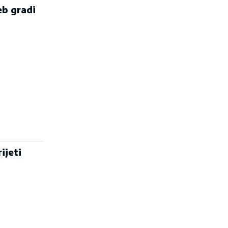
eb gradi
ijeti