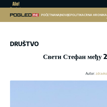
Pogled.me
POČETNA
NAJNOVIJE
POLITIKA
CRNA HRONIKA
DRUŠTVO
Свети Стефан међу 2
Autor:
zdravko