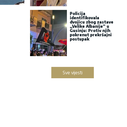
Policija
identifikovala
dvojicu zbog zastave
„Velike Albanije“ u
Gusinju: Protiv njih
pokrenut prekršajni
postupak
Sve vijesti