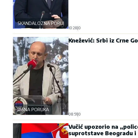
SKANDALOZNA PORUKA
10:28
|
0
Knežević: Srbi iz Crne G
JASNA PORUKA
08:51
|
0
Vučić upozorio na „polic
suprotstave Beogradu i 