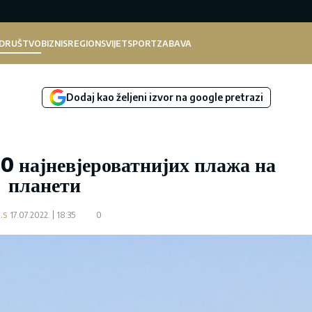
DRUŠTVO
BIZNIS
REGION
SVIJET
SPORT
ZABAVA
Dodaj kao željeni izvor na google pretrazi
0 најневјероватнијих плажа на
планети
.s
17.07.2022.
18:35
0