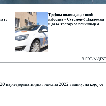
Тројица полицајаца синоћ
 путу
избодена у Сутомору: Надлежни
и даље трагају за починиоцем
SLJEDEĆA VIJEST
0 најневјероватнијих плажа за 2022. годину, на којој се