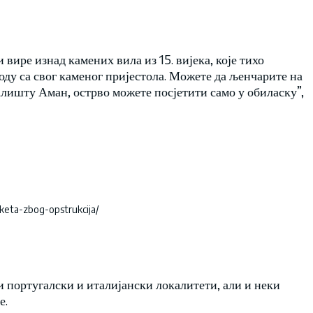
 вире изнад камених вила из 15. вијека, које тихо
оду са свог каменог пријестола. Можете да љенчарите на
алишту Аман, острво можете посјетити само у обиласку”,
rketa-zbog-opstrukcija/
 португалски и италијански локалитети, али и неки
е.