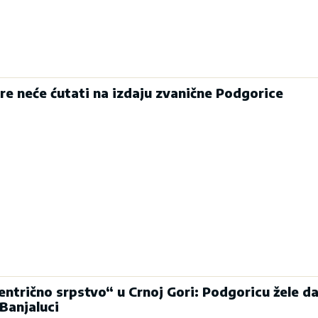
ore neće ćutati na izdaju zvanične Podgorice
entrično srpstvo“ u Crnoj Gori: Podgoricu žele d
Banjaluci