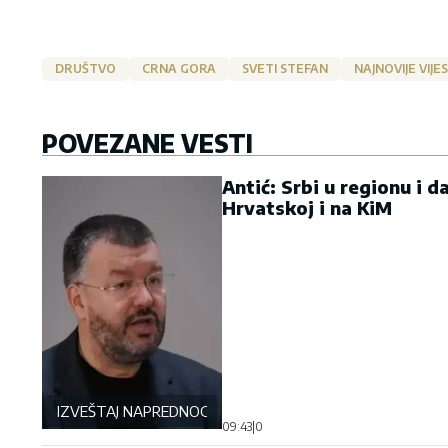
DRUŠTVO
CRNA GORA
SVETI STEFAN
NAJNOVIJE VIJES
POVEZANE VESTI
Antić: Srbi u regionu i d
Hrvatskoj i na KiM
IZVEŠTAJ NAPREDNOG KLUBA
09:43
|
0