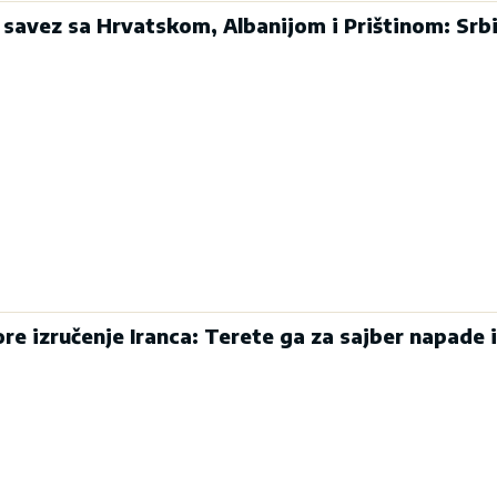
 savez sa Hrvatskom, Albanijom i Prištinom: Srbi
re izručenje Iranca: Terete ga za sajber napade i