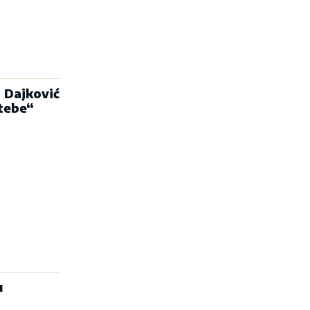
 Dajković
 tebe“
u