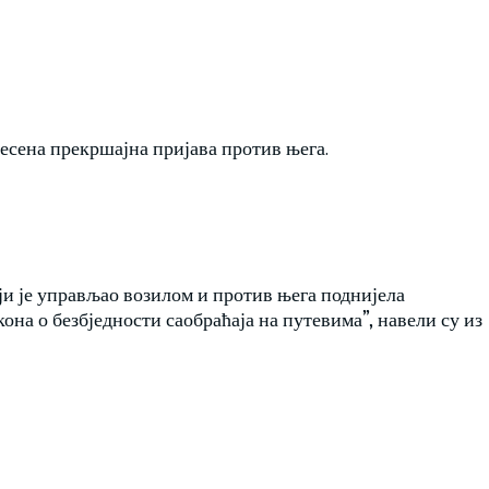
есена прекршајна пријава против њега.
оји је управљао возилом и против њега поднијела
она о безбједности саобраћаја на путевима”, навели су из