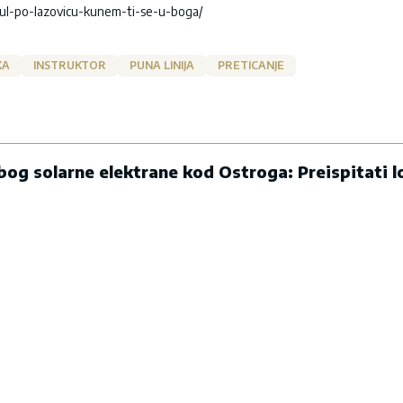
-jul-po-lazovicu-kunem-ti-se-u-boga/
KA
INSTRUKTOR
PUNA LINIJA
PRETICANJE
og solarne elektrane kod Ostroga: Preispitati lo