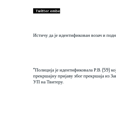
Истичу да је идентификован возач и подн
“Полиција је идентификовала Р.В. (59) к
прекршајну пријаву због прекршаја из Зак
УП на Твитеру.