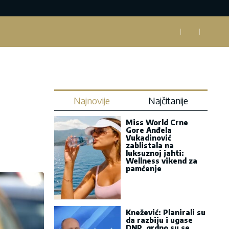
Najnovije
Najčitanije
Miss World Crne
Gore Anđela
Vukadinović
zablistala na
luksuznoj jahti:
Wellness vikend za
pamćenje
Knežević: Planirali su
da razbiju i ugase
DNP, grdno su se