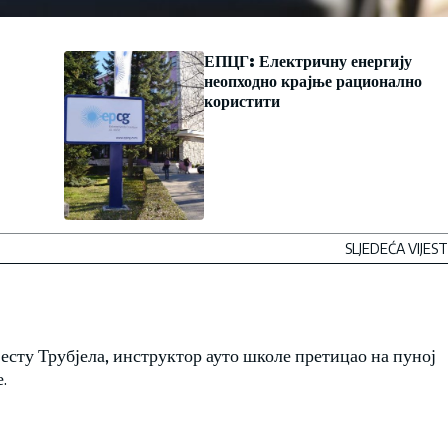
ЕПЦГ: Електричну енергију
неопходно крајње рационално
користити
SLJEDEĆA VIJEST
есту Трубјела, инструктор ауто школе претицао на пуној
.