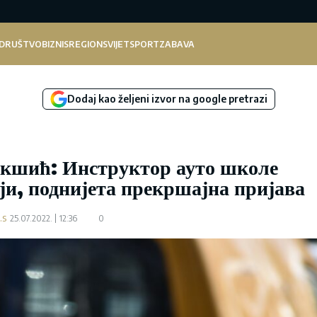
DRUŠTVO
BIZNIS
REGION
SVIJET
SPORT
ZABAVA
Dodaj kao željeni izvor na google pretrazi
икшић: Инструктор ауто школе
ји, поднијета прекршајна пријава
.s
25.07.2022.
12:36
0