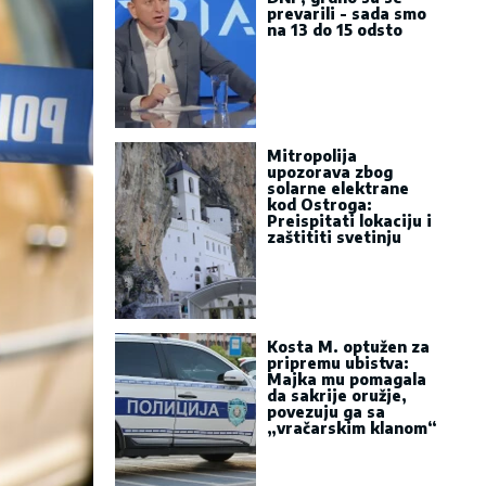
prevarili - sada smo
na 13 do 15 odsto
Mitropolija
upozorava zbog
solarne elektrane
kod Ostroga:
Preispitati lokaciju i
zaštititi svetinju
Kosta M. optužen za
pripremu ubistva:
Majka mu pomagala
da sakrije oružje,
povezuju ga sa
„vračarskim klanom“