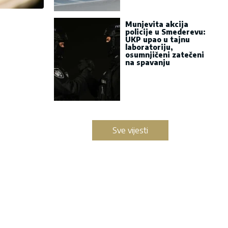
Munjevita akcija
policije u Smederevu:
UKP upao u tajnu
laboratoriju,
osumnjičeni zatečeni
na spavanju
Sve vijesti