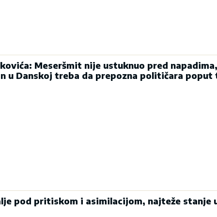
kovića: Meseršmit nije ustuknuo pred napadima,
in u Danskoj treba da prepozna političara poput
alje pod pritiskom i asimilacijom, najteže stanje 