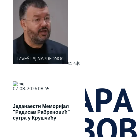
IZVEŠTAJ NAPREDNOG KLUBA
09:43
|
0
07. 08. 2026 08:45
Једанаести Меморијал
"Радисав Рабреновић"
сутра у Крушчићу