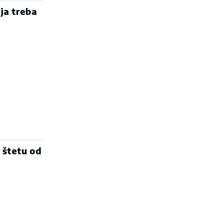
ja treba
 štetu od