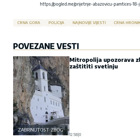
https://pogled.me/prijetnje-abazovicu-pamtices-18
CRNA GORA
POLICIJA
NAJNOVIJE VIJESTI
CRNA HRONI
POVEZANE VESTI
Mitropolija upozorava zb
zaštititi svetinju
ZABRINUTOST ZBOG OSTROGA
12:58
|
0