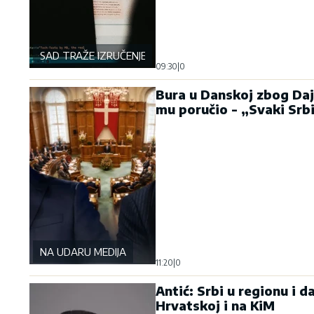
SAD TRAŽE IZRUČENJE
09:30
|
0
Bura u Danskoj zbog Daj
mu poručio - „Svaki Srb
NA UDARU MEDIJA
11:20
|
0
Antić: Srbi u regionu i d
Hrvatskoj i na KiM