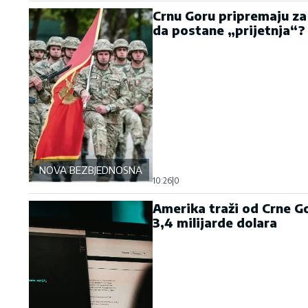
Crnu Goru pripremaju za
da postane „prijetnja“?
NOVA BEZBJEDNOSNA OSOVINA
10:26
|
0
Amerika traži od Crne Go
3,4 milijarde dolara