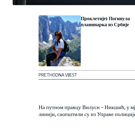
Проклетије: Погинула
планинарка из Србије
PRETHODNA VIJEST
На путном правцу Вилуси – Никшић, у мј
линији, саопштили су из Управе полиције