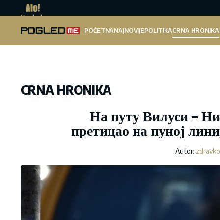
Pogled.me
POČETNA
NAJNOVIJE
POLITIKA
CRNA HRONIKA
CRNA HRONIKA
На путу Вилуси – Н
претицао на пуној лини
Autor:
zdravko